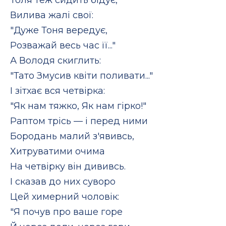
Вилива жалі свої:
"Дуже Тоня вередує,
Розважай весь час її..."
А Володя скиглить:
"Тато Змусив квіти поливати..."
І зітхає вся четвірка:
"Як нам тяжко, Як нам гірко!"
Раптом трісь — і перед ними
Бородань малий з'явивсь,
Хитруватими очима
На четвірку він дививсь.
І сказав до них суворо
Цей химерний чоловік:
"Я почув про ваше горе