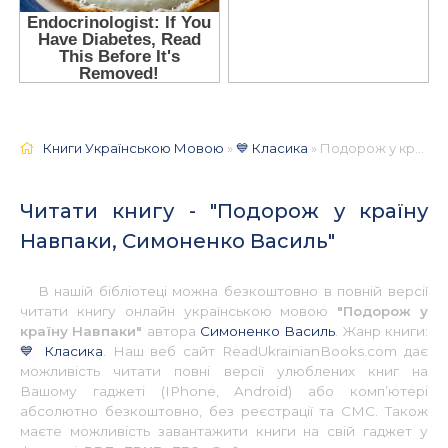
Книги Українською Мовою
»
💙 Класика
» Подорож у країну Навпаки, Симоненко Василь 📚 - Українською
Читати книгу - "Подорож у країну
Навпаки, Симоненко Василь"
В нашій бібліотеці можна безкоштовно в повній версії
читати книгу онлайн українською мовою
"Подорож у
країну Навпаки"
автора
Симоненко Василь
. Жанр книги:
💙 Класика
. Наш веб сайт ReadUkrainianBooks.com дає
можливість читати повні версії улюблених книг на
Вашому гаджеті (IPhone, Android) або комп’ютері
абсолютно безкоштовно, без реєстрації та СМС. Також
маєте можливість завантажити книги на свій гаджет у