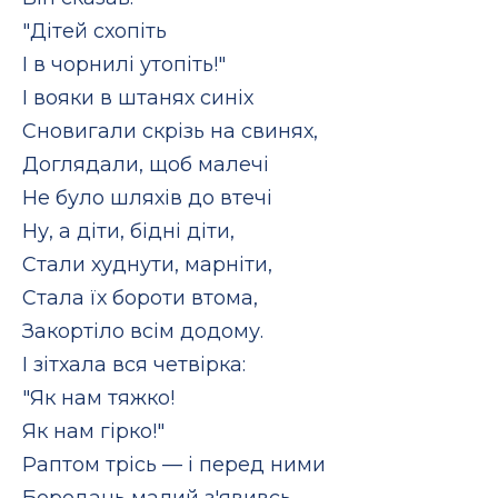
"Дітей схопіть
І в чорнилі утопіть!"
І вояки в штанях синіх
Сновигали скрізь на свинях,
Доглядали, щоб малечі
Не було шляхів до втечі
Ну, а діти, бідні діти,
Стали худнути, марніти,
Стала їх бороти втома,
Закортіло всім додому.
І зітхала вся четвірка:
"Як нам тяжко!
Як нам гірко!"
Раптом трісь — і перед ними
Бородань малий з'явивсь.