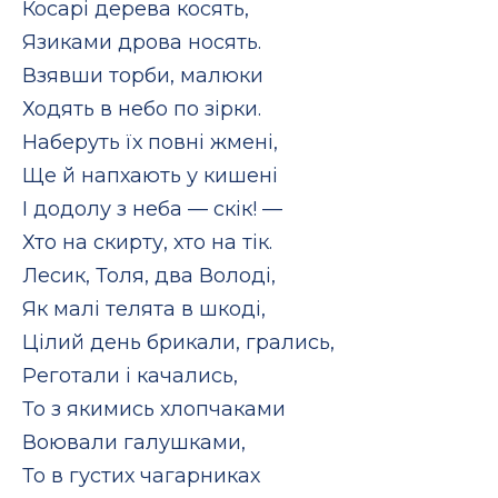
Косарі дерева косять,
Язиками дрова носять.
Взявши торби, малюки
Ходять в небо по зірки.
Наберуть їх повні жмені,
Ще й напхають у кишені
І додолу з неба — скік! —
Хто на скирту, хто на тік.
Лесик, Толя, два Володі,
Як малі телята в шкоді,
Цілий день брикали, грались,
Реготали і качались,
То з якимись хлопчаками
Воювали галушками,
То в густих чагарниках