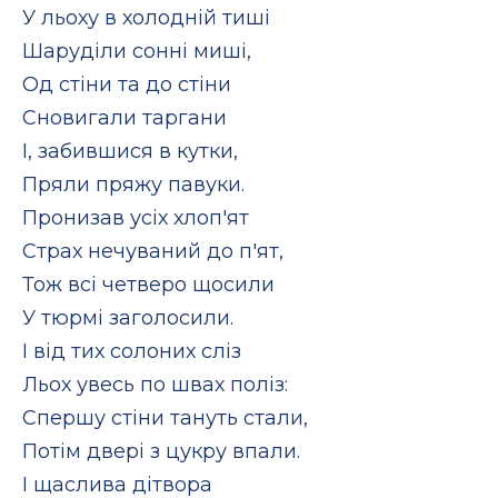
У льоху в холодній тиші
Шаруділи сонні миші,
Од стіни та до стіни
Сновигали таргани
І, забившися в кутки,
Пряли пряжу павуки.
Пронизав усіх хлоп'ят
Страх нечуваний до п'ят,
Тож всі четверо щосили
У тюрмі заголосили.
І від тих солоних сліз
Льох увесь по швах поліз:
Спершу стіни тануть стали,
Потім двері з цукру впали.
І щаслива дітвора