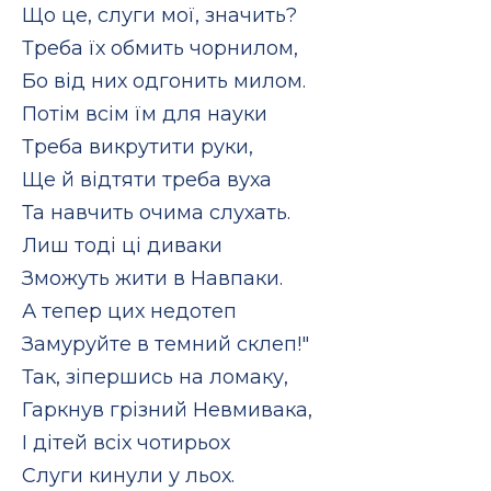
Що це, слуги мої, значить?
Треба їх обмить чорнилом,
Бо від них одгонить милом.
Потім всім їм для науки
Треба викрутити руки,
Ще й відтяти треба вуха
Та навчить очима слухать.
Лиш тоді ці диваки
Зможуть жити в Навпаки.
А тепер цих недотеп
Замуруйте в темний склеп!"
Так, зіпершись на ломаку,
Гаркнув грізний Невмивака,
І дітей всіх чотирьох
Слуги кинули у льох.