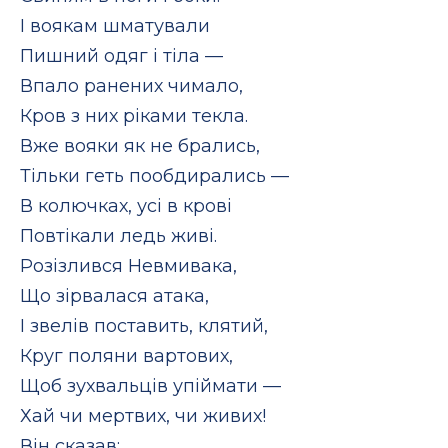
І воякам шматували
Пишний одяг і тіла —
Впало ранених чимало,
Кров з них ріками текла.
Вже вояки як не брались,
Тільки геть пообдирались —
В колючках, усі в крові
Повтікали ледь живі.
Розізлився Невмивака,
Що зірвалася атака,
І звелів поставить, клятий,
Круг поляни вартових,
Щоб зухвальців упіймати —
Хай чи мертвих, чи живих!
Він сказав: