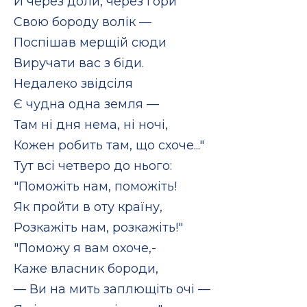
Й через доли, через гори
Свою бороду волік —
Поспішав мерщій сюди
Виручати вас з біди.
Недалеко звідсіля
Є чудна одна земля —
Там ні дня нема, ні ночі,
Кожен робить там, що схоче..."
Тут всі четверо до нього:
"Поможіть нам, поможіть!
Як пройти в оту країну,
Розкажіть нам, розкажіть!"
"Поможу я вам охоче,-
Каже власник бороди,
— Ви на мить заплющіть очі —