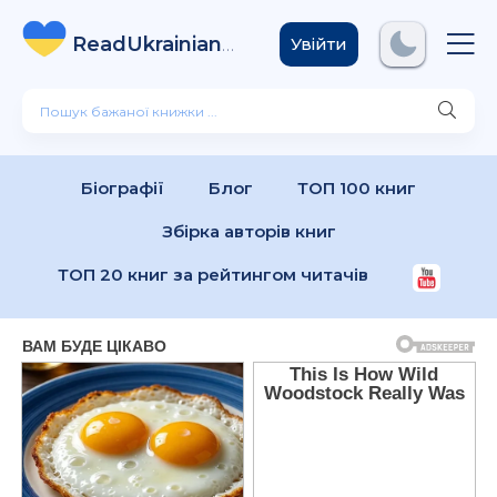
ReadUkrainian
Books
.com
Увійти
Біографії
Блог
ТОП 100 книг
Збірка авторів книг
ТОП 20 книг за рейтингом читачів