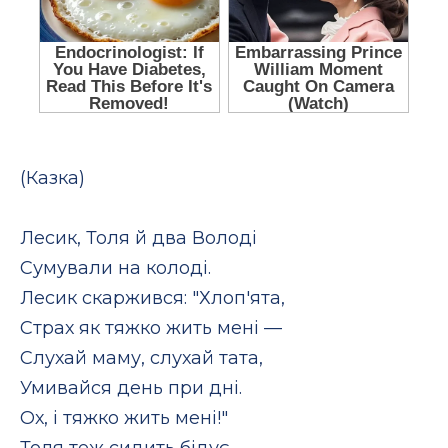
(Казка)
Лесик, Толя й два Володі
Сумували на колоді.
Лесик скаржився: "Хлоп'ята,
Страх як тяжко жить мені —
Слухай маму, слухай тата,
Умивайся день при дні.
Ох, і тяжко жить мені!"
Толя теж сидить бідує,