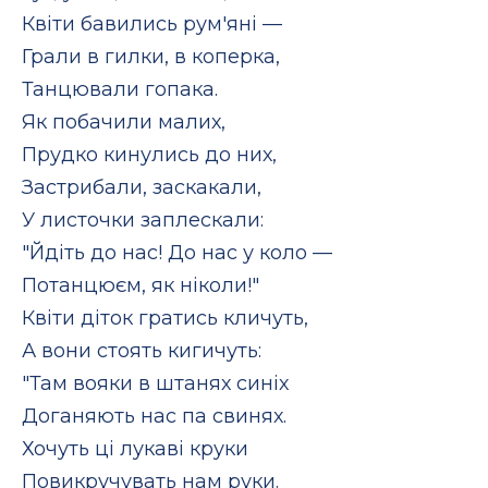
Квіти бавились рум'яні —
Грали в гилки, в коперка,
Танцювали гопака.
Як побачили малих,
Прудко кинулись до них,
Застрибали, заскакали,
У листочки заплескали:
"Йдіть до нас! До нас у коло —
Потанцюєм, як ніколи!"
Квіти діток гратись кличуть,
А вони стоять кигичуть:
"Там вояки в штанях синіх
Доганяють нас па свинях.
Хочуть ці лукаві круки
Повикручувать нам руки.