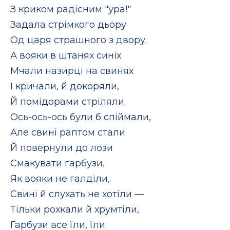
З криком радісним "ура!"
Задала стрімкого дьору
Од царя страшного з двору.
А вояки в штанях синіх
Мчали назирці на свинях
І кричали, й докоряли,
Й помідорами стріляли.
Ось-ось-ось були б спіймали,
Але свині раптом стали
Й повернули до лози
Смакувати гарбузи.
Як вояки не галділи,
Свині й слухать не хотіли —
Тільки рохкали й хрумтіли,
Гарбузи все їли, їли.