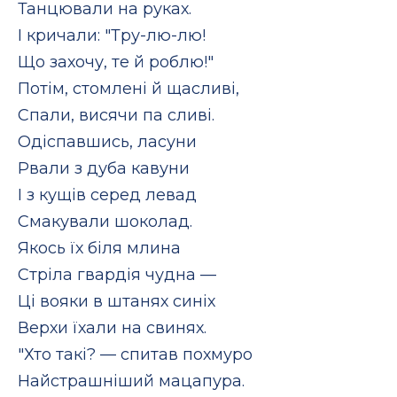
Танцювали на руках.
І кричали: "Тру-лю-лю!
Що захочу, те й роблю!"
Потім, стомлені й щасливі,
Спали, висячи па сливі.
Одіспавшись, ласуни
Рвали з дуба кавуни
І з кущів серед левад
Смакували шоколад.
Якось їх біля млина
Стріла гвардія чудна —
Ці вояки в штанях синіх
Верхи їхали на свинях.
"Хто такі? — спитав похмуро
Найстрашніший мацапура.