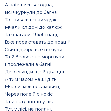
А наївшись, як одна,
Всі чкурнули до багна.
Тож вояки всі чимдуж
Мчали слідом до калюж
Та благали: "Любі паці,
Вже пора ставать до праці!"
Свині добре все це чули,
Та й бровою не моргнули
І пролежали в багні
Дві секунди ще й два дні.
А тим часом наші діти
Мчали, мов несамовиті,
Через поле й сінокіс
Та й потрапили у ліс.
Тут, у лісі, на поляні,