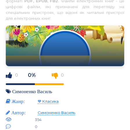
форматі
PDF, EPUB, FB2.
Файли електронних книг - це
цифрові файли, які призначені для перегляду на
спеціальних пристроях, що відомі як читальні пристрої
для електронних книг.
0%
0
0
Симоненко Василь
Жанр:
💙 Класика
Автор:
Симоненко Василь
354
0