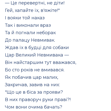
— Це перевертні, не діти!
Гей, хапайте їх, в'яжіте!"
І вояки той наказ
Так і виконали враз
Та й погнали неборак
До палацу Невмивак.
Ждав їх в будці для собаки
Цар Великий Невмивака —
Він найстаршим тут вважався,
Бо сто років не вмивався.
Як побачив цар малих,
Закричав, завив на них:
"Що це в біса за прояви?
В них праворуч руки праві?!
Чом вони очима бачать?