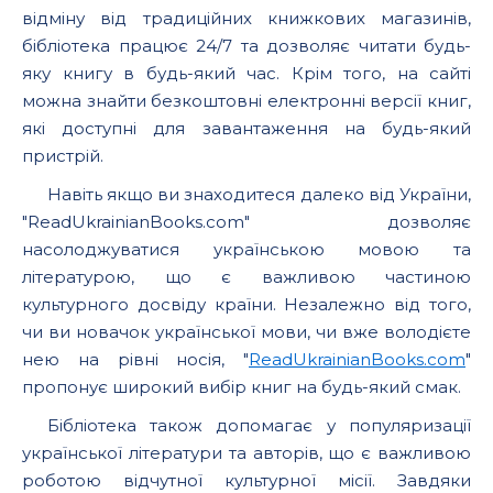
відміну від традиційних книжкових магазинів,
бібліотека працює 24/7 та дозволяє читати будь-
яку книгу в будь-який час. Крім того, на сайті
можна знайти безкоштовні електронні версії книг,
які доступні для завантаження на будь-який
пристрій.
Навіть якщо ви знаходитеся далеко від України,
"ReadUkrainianBooks.com" дозволяє
насолоджуватися українською мовою та
літературою, що є важливою частиною
культурного досвіду країни. Незалежно від того,
чи ви новачок української мови, чи вже володієте
нею на рівні носія, "
ReadUkrainianBooks.com
"
пропонує широкий вибір книг на будь-який смак.
Бібліотека також допомагає у популяризації
української літератури та авторів, що є важливою
роботою відчутної культурної місії. Завдяки