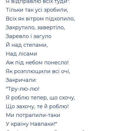
Я відправлю всіх туди".
Тільки так усі зробили,
Всіх як вітром підхопило,
Закрутило, завертіло,
Заревло і загуло
Й над степами,
Над лісами
Аж під небом понесло!
Як розплющили всі очі,
Закричали:
"Тру-лю-лю!
Я роблю тепер, що схочу,
Що захочу, те й роблю!
Ми потрапили-таки
У країну Навпаки!"