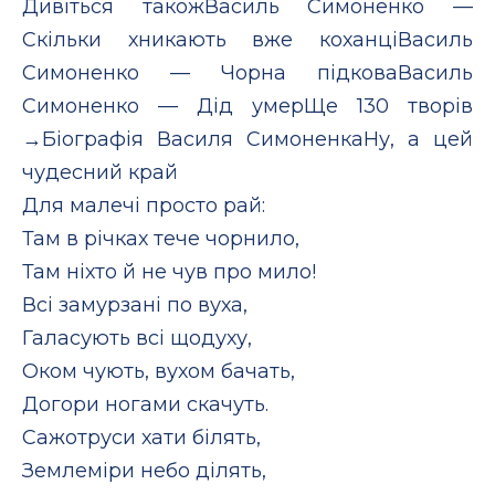
Дивіться такожВасиль Симоненко —
Скільки хникають вже коханціВасиль
Симоненко — Чорна підковаВасиль
Симоненко — Дід умерЩе 130 творів
→Біографія Василя СимоненкаНу, а цей
чудесний край
Для малечі просто рай:
Там в річках тече чорнило,
Там ніхто й не чув про мило!
Всі замурзані по вуха,
Галасують всі щодуху,
Оком чують, вухом бачать,
Догори ногами скачуть.
Сажотруси хати білять,
Землеміри небо ділять,