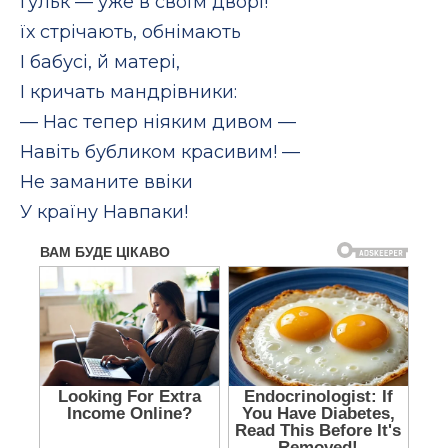
Гульк — уже в своїм дворі!
їх стрічають, обнімають
І бабусі, й матері,
І кричать мандрівники:
— Нас тепер ніяким дивом —
Навіть бубликом красивим! —
Не заманите ввіки
У країну Навпаки!