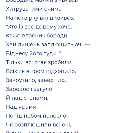
Хитруватими очима
На четвірку він дививсь.
"Хто із вас додому хоче,-
Каже власник бороди, —
Хай лишень заплющить очі —
Віднесу його туди..."
Тільки всі отак зробили,
Всіх як вітром підхопило,
Закрутило, завертіло,
Заревло і загуло
Й над степами,
Над ярами
Попід небом понесло!
Як розплющили всі очі,