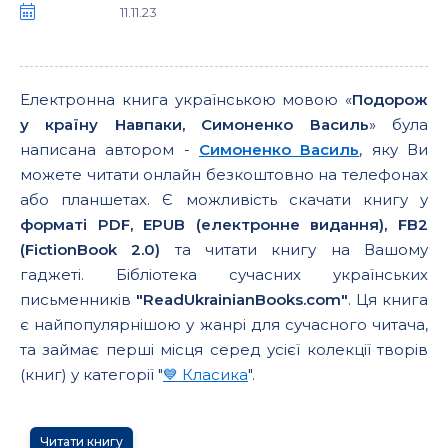
11.11.23
Електронна книга українською мовою «
Подорож
у країну Навпаки, Симоненко Василь
» була
написана автором -
Симоненко Василь
, яку Ви
можете читати онлайн безкоштовно на телефонах
або планшетах. Є можливість скачати книгу у
форматі PDF, EPUB (електронне видання), FB2
(FictionBook 2.0)
та читати книгу на Вашому
гаджеті. Бібліотека сучасних українських
письменників
"ReadUkrainianBooks.com"
. Ця книга
є найпопулярнішою у жанрі для сучасного читача,
та займає перші місця серед усієї колекції творів
(книг) у категорії "
💙 Класика
".
Читати книгу