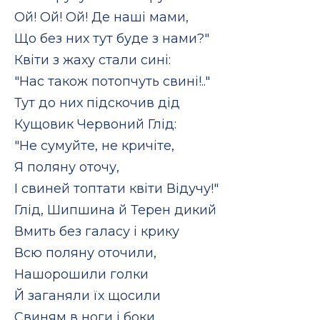
Ой! Ой! Ой! Де наші мами,
Що без них тут буде з нами?"
Квіти з жаху стали сині:
"Нас також потопчуть свині!.."
Тут до них підскочив дід
Кущовик Червоний Глід:
"Не сумуйте, не кричіте,
Я поляну оточу,
І свиней топтати квіти Відучу!"
Глід, Шипшина й Терен дикий
Вмить без галасу і крику
Всю поляну оточили,
Нашорошили голки
Й заганяли їх щосили
Свиням в ноги і боки.