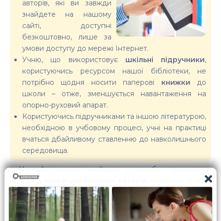
авторів, які ви завжди
знайдете на нашому
сайті, доступні
безкоштовно, лише за
умови доступу до мережі Інтернет.
Учню, що використовує
шкільні підручники
,
користуючись ресурсом нашої бібліотеки, не
потрібно щодня носити паперові
книжки
до
школи – отже, зменшується навантаження на
опорно-руховий апарат.
Користуючись підручниками та іншою літературою,
необхідною в учбовому процесі, учні на практиці
вчаться дбайливому ставленню до навколишнього
середовища.
На сайті школярі знайдуть та залюбки прочитають
найкращі
книги українських авторів
, які можна знайти
у розділах «
Дитячі книги
», «
Пригодницькі книги
» та
«
Класика
».