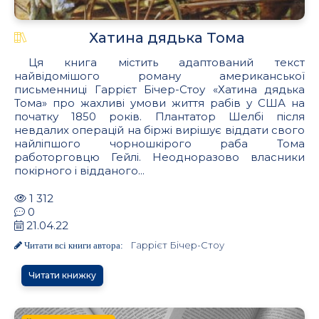
Хатина дядька Тома
Ця книга містить адаптований текст
найвідомішого роману американської
письменниці Гаррієт Бічер-Стоу «Хатина дядька
Тома» про жахливі умови життя рабів у США на
початку 1850 років. Плантатор Шелбі після
невдалих операцій на біржі вирішує віддати свого
найліпшого чорношкірого раба Тома
работорговцю Гейлі. Неодноразово власники
покірного і відданого...
1 312
0
21.04.22
Гаррієт Бічер-Стоу
Читати всі книги автора:
Читати книжку