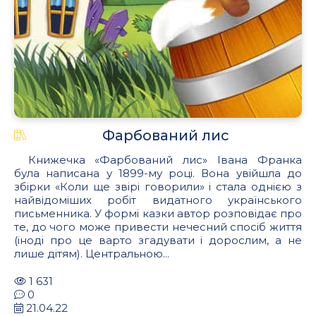
Фарбований лис
Книжечка «Фарбований лис» Івана Франка
була написана у 1899-му році. Вона увійшла до
збірки «Коли ще звірі говорили» і стала однією з
найвідоміших робіт видатного українського
письменника. У формі казки автор розповідає про
те, до чого може привести нечесний спосіб життя
(іноді про це варто згадувати і дорослим, а не
лише дітям). Центральною...
1 631
0
21.04.22