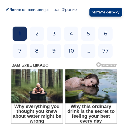
Іван Франко
Читати всі книги автора:
Читати книжку
1
2
3
4
5
6
7
8
9
10
...
77