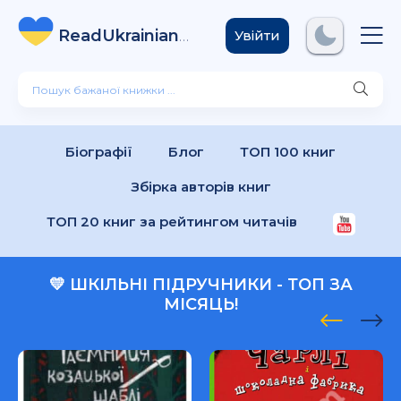
ReadUkrainian
Books
.com
Увійти
Біографії
Блог
ТОП 100 книг
Збірка авторів книг
ТОП 20 книг за рейтингом читачів
💛 ШКІЛЬНІ ПІДРУЧНИКИ - ТОП ЗА
МІСЯЦЬ!