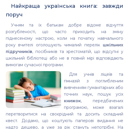
Найкраща українська книга: завжди
поруч
Учням та їх батькам добре відоме відчуття
розгубленості, що часто приходить на зміну
піднесеному настрою, коли на початку навчального
року вчителі оголошують чималий перелік
шкільних
підручників
, посібників та хрестоматій, що відсутні у
шкільний бібліотеці або не в повній мірі відповідають
вимогам сучасної програми.
Для учнів ліцеїв та
гімназій з поглибленим
вивченням гуманітарних або
точних наук, пошук усіх
книжок
, передбачених
програмою, може взагалі
перетворитися на своєрідний та досить складний
квест. Додамо, що коштують паперові видання не
надто дешево, а уже за рік стануть непотрібні. На