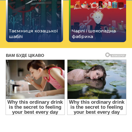
Таємниця козацької
Чарлі і шоколадна
шаблі
фабрика