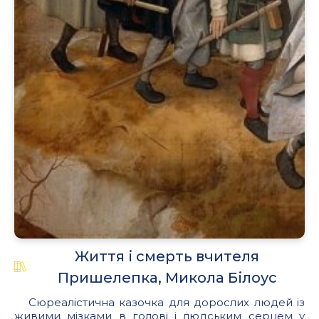
Життя і смерть вчителя
Пришелепка, Микола Білоус
Сюреалістична казочка для дорослих людей із
живими мізками в голові і людським серцем у