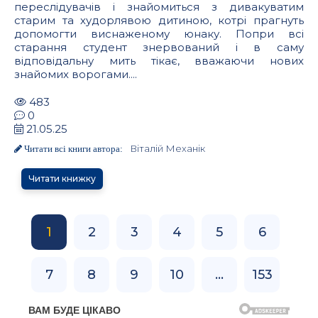
переслідувачів і знайомиться з дивакуватим
старим та худорлявою дитиною, котрі прагнуть
допомогти виснаженому юнаку. Попри всі
старання студент знервований і в саму
відповідальну мить тікає, вважаючи нових
знайомих ворогами....
483
0
21.05.25
Віталій Механік
Читати всі книги автора:
Читати книжку
1
2
3
4
5
6
7
8
9
10
...
153