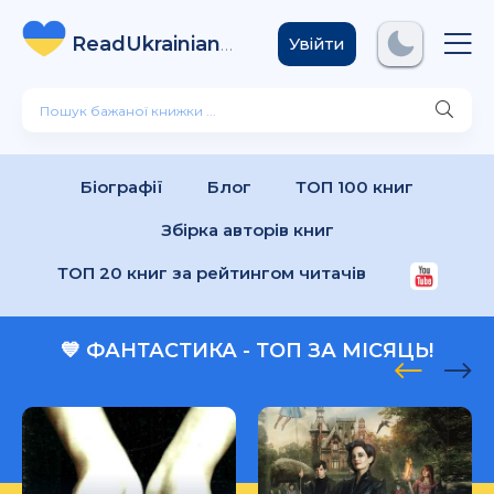
ReadUkrainian
Books
.com
Увійти
Біографії
Блог
ТОП 100 книг
Збірка авторів книг
ТОП 20 книг за рейтингом читачів
💙 ФАНТАСТИКА - ТОП ЗА МІСЯЦЬ!