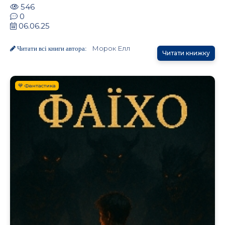
546
0
06.06.25
Морок Елл
Читати всі книги автора:
Читати книжку
💙 Фантастика