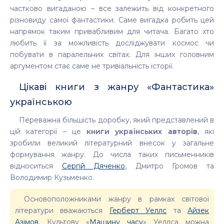
частково вигаданою – все залежить від конкретного
різновиду самої фантастики. Саме вигадка робить цей
напрямок таким привабливим для читача. Багато хто
любить її за можливість досліджувати космос чи
побувати в паралельних світах. Для інших головним
аргументом стає саме не тривіальність історії.
Цікаві книги з жанру «Фантастика»
українською
Переважна більшість доробку, який представлений в
цій категорії – це
книги українських авторів
, які
зробили великий літературний внесок у загальне
формування жанру. До числа таких письменників
відноситься
Сергій Дяченко
, Дмитро Громов та
Володимир Кузьменко.
Основоположниками жанру в рамках світової
літератури вважаються
Герберт Уеллс
та
Айзек
Азімов
. Культову «
Машину часу
» Уеллса можна