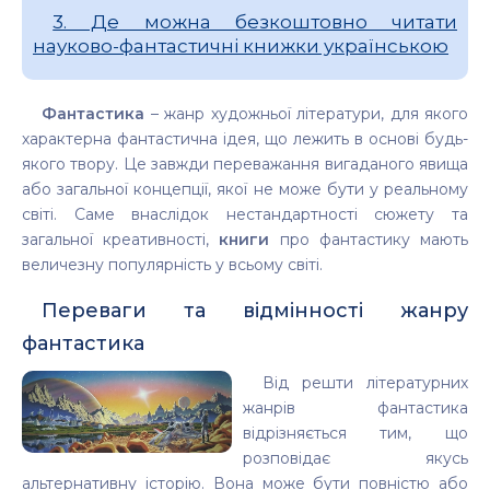
3. Де можна безкоштовно читати
науково-фантастичні книжки українською
Фантастика
– жанр художньої літератури, для якого
характерна фантастична ідея, що лежить в основі будь-
якого твору. Це завжди переважання вигаданого явища
або загальної концепції, якої не може бути у реальному
світі. Саме внаслідок нестандартності сюжету та
загальної креативності,
книги
про фантастику мають
величезну популярність у всьому світі.
Переваги та відмінності жанру
фантастика
Від решти літературних
жанрів фантастика
відрізняється тим, що
розповідає якусь
альтернативну історію. Вона може бути повністю або