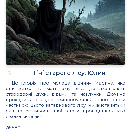
Тіні старого лісу, Юлия
Це історія про молоду дівчину Марину, яка
опиняється в магічному лісі, де мешкають
стародавні духи, відьми та чаклунки. Дівчина
проходить складні випробування, щоб стати
частиною цього загадкового лісу. Чи вистачить їй
сил та сміливості, щоб стати провідником між
двома світами?...
580