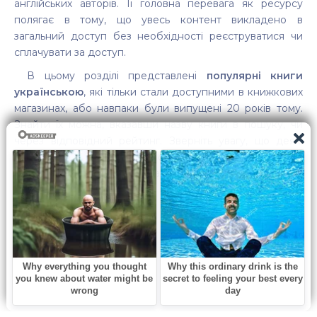
англійських авторів. Її головна перевага як ресурсу
полягає в тому, що увесь контент викладено в
загальний доступ без необхідності реєструватися чи
сплачувати за доступ.
В цьому розділі представлені
популярні книги
українською
, які тільки стали доступними в книжкових
магазинах, або навпаки були випущені 20 років тому.
Знайти їх можна, вказавши назву книги в пошуку, чи
через відповідний рейтинг. Зверніть увагу, що деякі
книжки про фантастику також відносяться до суміжних
категорій: «
Сучасна проза
» або «
Пригодницькі книги
».