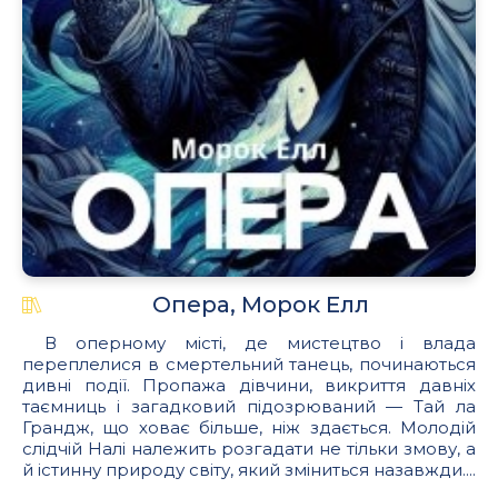
Опера, Морок Елл
В оперному місті, де мистецтво і влада
переплелися в смертельний танець, починаються
дивні події. Пропажа дівчини, викриття давніх
таємниць і загадковий підозрюваний — Тай ла
Грандж, що ховає більше, ніж здається. Молодій
слідчій Налі належить розгадати не тільки змову, а
й істинну природу світу, який зміниться назавжди....