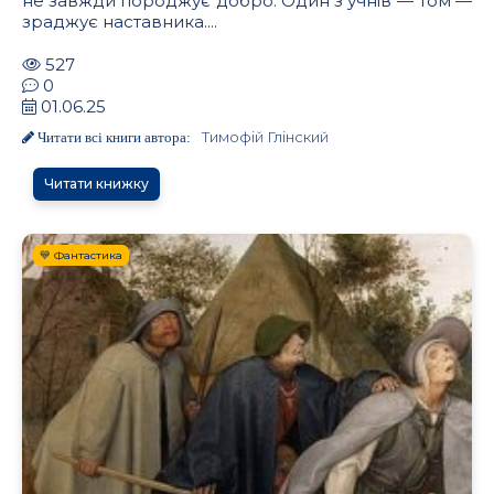
не завжди породжує добро. Один з учнів — Том —
зраджує наставника....
527
0
01.06.25
Tимофій Глінский
Читати всі книги автора:
Читати книжку
💙 Фантастика