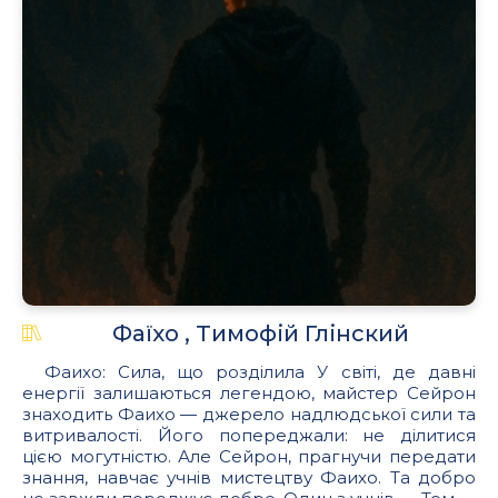
Фаїхо , Tимофій Глінский
Фаихо: Сила, що розділила У світі, де давні
енергії залишаються легендою, майстер Сейрон
знаходить Фаихо — джерело надлюдської сили та
витривалості. Його попереджали: не ділитися
цією могутністю. Але Сейрон, прагнучи передати
знання, навчає учнів мистецтву Фаихо. Та добро