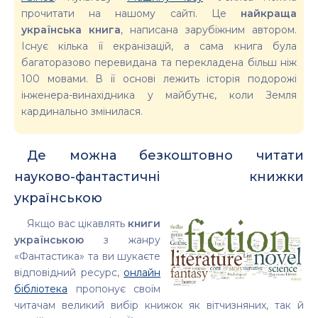
прочитати на нашому сайті. Це
найкраща
українська книга
, написана зарубіжним автором.
Існує кілька її екранізацій, а сама книга була
багаторазово перевидана та перекладена більш ніж
100 мовами. В її основі лежить історія подорожі
інженера-винахідника у майбутнє, коли Земля
кардинально змінилася.
Де можна безкоштовно читати
науково-фантастичні книжки
українською
Якщо вас цікавлять
книги
українською
з жанру
«Фантастика» та ви шукаєте
відповідний ресурс,
онлайн
бібліотека
пропонує своїм
читачам великий вибір книжок як вітчизняних, так й