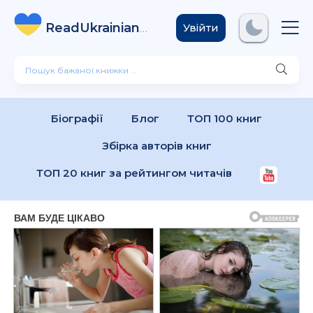
ReadUkrainian
Books
.com
Увійти
Біографії
Блог
ТОП 100 книг
Збірка авторів книг
ТОП 20 книг за рейтингом читачів