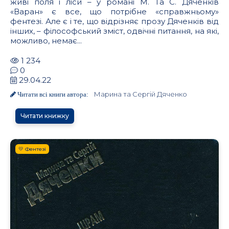
живі поля і ліси – у романі М. Та С. Дяченків
«Варан» є все, що потрібне «справжньому»
фентезі. Але є і те, що відрізняє прозу Дяченків від
інших, – філософський зміст, одвічні питання, на які,
можливо, немає...
1 234
0
29.04.22
Марина та Сергій Дяченко
Читати всі книги автора:
Читати книжку
💛 Фентезі