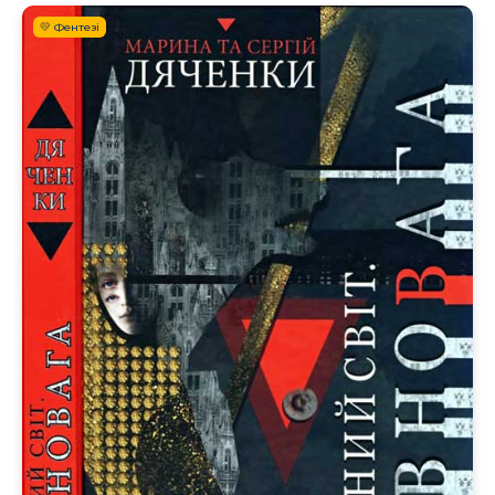
💛 Фентезі