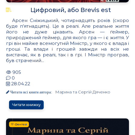
Цифровий, або Brevis est
Арсен Сніжицький, чотирнадцять років (скоро
буде п’ятнадцять). Це в реалі. Але реальне життя
його не дуже цікавить. Арсен — ґеймер,
природжений ґеймер, для якого гра — і є життя. У
грі він майже всемогутній Міністр, у якого є влада і
гроші. Та влади і грошей завжди на всіх не
вистачає, як в реалі, так і в грі. І Міністр програв,
був страчений...
905
0
28.04.22
Марина та Сергій Дяченко
Читати всі книги автора:
Читати книжку
💛 Фентезі