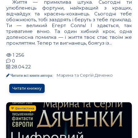
Життя — примхлива штука. Сьогодні ти
улюбленець фортуни, найкращий з кращих,
відчайдух та красень-коханець. Сьогодні тебе
обожнюють, тобі заздрять і беруть з тебе приклад.
Ти — великий Егерт Солль! І здається, так
триватиме вічно. Та один хибний крок, одна
доленосна помилка — і життя твоє стає твоїм же
прокляттям. Тепер ти вигнанець, боягуз із...
1 256
0
28.04.22
Марина та Сергій Дяченко
Читати всі книги автора:
Читати книжку
💙 Фантастика