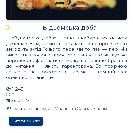
Відьомська доба
«Відьомська доба» — одна з найкращих книжок
Дяченків. Втім, це можна сказати чи не про все, що
виходить з-під їхнього пера, чи то пак — пер. Чи
вилазить з їхнього принтера. Читачі, що на дух не
переносять фантастики, можуть спокійно братися
до читання — якість гарантована. За позірною
легкістю, за прозорістю письма — темний жах
одвічних питань. Це...
1 243
0
28.04.22
Марина та Сергій Дяченко
Читати всі книги автора:
Читати книжку