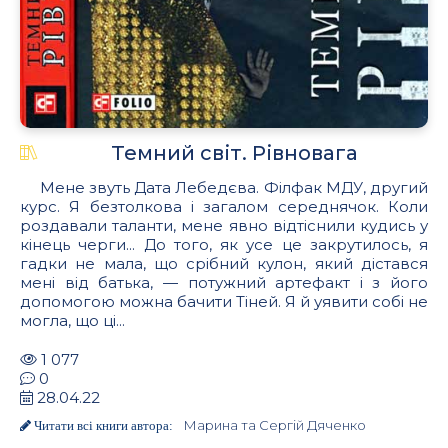
Темний світ. Рівновага
Мене звуть Дата Лебедєва. Філфак МДУ, другий
курс. Я безтолкова і загалом середнячок. Коли
роздавали таланти, мене явно відтіснили кудись у
кінець черги... До того, як усе це закрутилось, я
гадки не мала, що срібний кулон, який дістався
мені від батька, — потужний артефакт і з його
допомогою можна бачити Тіней. Я й уявити собі не
могла, що ці...
1 077
0
28.04.22
Марина та Сергій Дяченко
Читати всі книги автора: