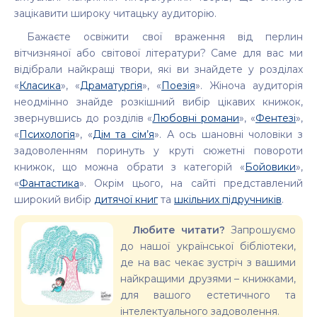
зацікавити широку читацьку аудиторію.
Бажаєте освіжити свої враження від перлин
вітчизняної або світової літератури? Саме для вас ми
відібрали найкращі твори, які ви знайдете у розділах
«
Класика
», «
Драматургія
», «
Поезія
». Жіноча аудиторія
неодмінно знайде розкішний вибір цікавих книжок,
звернувшись до розділів «
Любовні романи
», «
Фентезі
»,
«
Психологія
», «
Дім та сім’я
». А ось шановні чоловіки з
задоволенням поринуть у круті сюжетні повороти
книжок, що можна обрати з категорій «
Бойовики
»,
«
Фантастика
». Окрім цього, на сайті представлений
широкий вибір
дитячої книг
та
шкільних підручників
.
Любите читати?
Запрошуємо
до нашої української бібліотеки,
де на вас чекає зустріч з вашими
найкращими друзями – книжками,
для вашого естетичного та
інтелектуального задоволення.