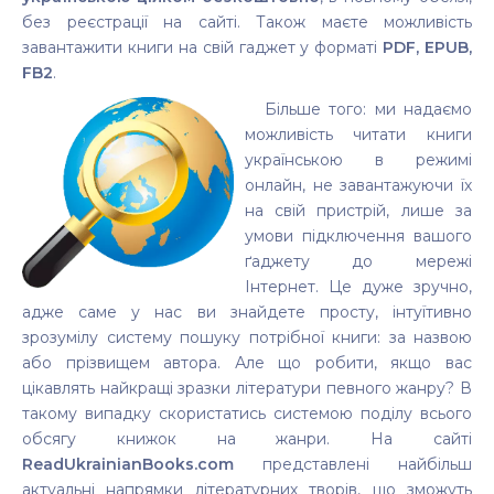
без реєстрації на сайті. Також маєте можливість
завантажити книги на свій гаджет у форматі
PDF, EPUB,
FB2
.
Більше того: ми надаємо
можливість читати книги
українською в режимі
онлайн, не завантажуючи їх
на свій пристрій, лише за
умови підключення вашого
ґаджету до мережі
Інтернет. Це дуже зручно,
адже саме у нас ви знайдете просту, інтуїтивно
зрозумілу систему пошуку потрібної книги: за назвою
або прізвищем автора. Але що робити, якщо вас
цікавлять найкращі зразки літератури певного жанру? В
такому випадку скористатись системою поділу всього
обсягу книжок на жанри. На сайті
ReadUkrainianBooks.com
представлені найбільш
актуальні напрямки літературних творів, що зможуть