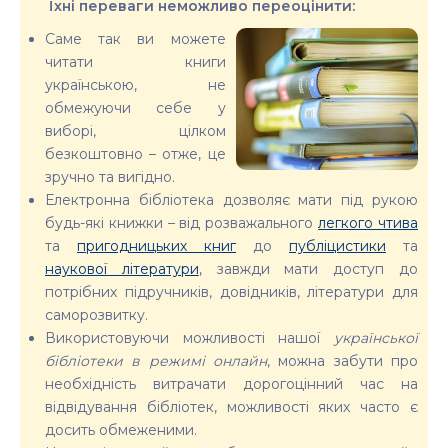
Їхні переваги неможливо переоцінити:
Саме так ви можете
читати книги
українською, не
обмежуючи себе у
виборі, цілком
безкоштовно – отже, це
зручно та вигідно.
Електронна бібліотека дозволяє мати під рукою
будь-які книжки – від розважального
легкого чтива
та
пригодницьких книг
до
публіцистики
та
наукової літератури
, завжди мати доступ до
потрібних підручників, довідників, літератури для
саморозвитку.
Використовуючи можливості нашої
української
бібліотеки в режимі онлайн
, можна забути про
необхідність витрачати дорогоцінний час на
відвідування бібліотек, можливості яких часто є
досить обмеженими.