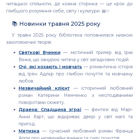
читацької спільноти, де кожна сторінка — це крок до
глибшого розуміння себе, світу і культури. 📖✨
📚 Новинки травня 2025 року
У травні 2025 року бібліотека поповнилася низкою
захоплюючих творів:
Святкові Вчинки
— містичний трилер від Іржі
Вінка, що занурює читача у світ загадкових подій.
Очі, які кохають і мовчать
— романтична історія
від Ірен Адлєр про глибокі почуття та мовчазну
любов.
Незвичайний клієнт
— історичний любовний
роман Катерини Немченко з несподіваними
поворотами сюжету.
Драена: Спадщина зграї
— фентезі від Марі-
Анни Харт, що відкриває двері у світ магії та
пригод.
Метизка
— сучасний любовний роман Франца
Аппи про незвичайні вчинки та силу почуттів.