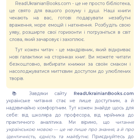
ReadUkrainianBooks.com - це не просто бібліотека,
це свято для вашого розуму і душі. Наші книги
чекають на вас, готові подарувати незабутні
враження, море емоцій і натхнення. Розбудіть свою
уяву, розширте свої горизонти і погрузніться в світ
слова, який зачаровує і захоплює.
Тут кожен читач - це мандрівник, який відкриває
нові галактики на сторінках книг. Ви можете читати
безкоштовно, вибирати книжки за своїм смаком і
насолоджуватися миттєвим доступом до улюблених
творів.
📚 Завдяки сайту
ReadUkrainianBooks.com
українське читання стає не лише доступним, а й
надзвичайно комфортним. Тут кожен знайде щось для
себе: від школяра до професора, від мрійника до
практичного аналітика. Ми віримо, що
читання
українською мовою — це не лише про знання, а й про
ідентичність, єдність та майбутнє
. Приєднуйтесь до