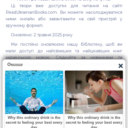
Ці твори вже доступні для читання на сайті
ReadUkrainianBooks.com. Ви можете насолоджуватися
ними онлайн або завантажити на свій пристрій у
зручному форматі.
Оновлено: 2 травня 2025 року
Ми постійно оновлюємо нашу бібліотеку, щоб ви
мали доступ до найсвіжіших та найцікавіших книг
українською мовою. Слідкуйте за новинками та
відкривайте для себе нові літературні горизонти разом
з ReadUkrainianBooks.com!
Бажаємо приємного читання!