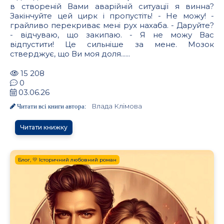
в створеній Вами аварійній ситуації я винна?
Закінчуйте цей цирк і пропустіть! - Не можу! -
грайливо перекриває мені рух нахаба. - Даруйте?
- відчуваю, що закипаю. - Я не можу Вас
відпустити! Це сильніше за мене. Мозок
стверджує, що Ви моя доля......
15 208
0
03.06.26
Влада Клімова
Читати всі книги автора:
Читати книжку
Блог, 💛 Історичний любовний роман