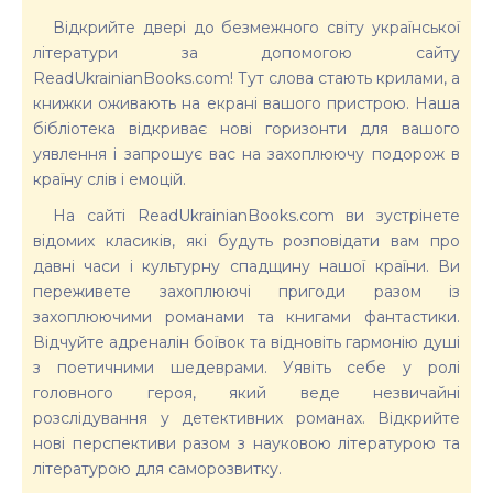
Відкрийте двері до безмежного світу української
літератури за допомогою сайту
ReadUkrainianBooks.com! Тут слова стають крилами, а
книжки оживають на екрані вашого пристрою. Наша
бібліотека відкриває нові горизонти для вашого
уявлення і запрошує вас на захоплюючу подорож в
країну слів і емоцій.
На сайті ReadUkrainianBooks.com ви зустрінете
відомих класиків, які будуть розповідати вам про
давні часи і культурну спадщину нашої країни. Ви
переживете захоплюючі пригоди разом із
захоплюючими романами та книгами фантастики.
Відчуйте адреналін боївок та відновіть гармонію душі
з поетичними шедеврами. Уявіть себе у ролі
головного героя, який веде незвичайні
розслідування у детективних романах. Відкрийте
нові перспективи разом з науковою літературою та
літературою для саморозвитку.