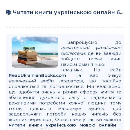
📚 Читати книги українською онлайн безкоштовно – бібліотека ReadUkrainianBooks.com
Запрошуємо до
електронної української
бібліотеки
, де ви завжди
зайдете тисячі книг
найрізноманітнішої
тематики. На сайті
ReadUkrainianBooks.com
на вас очікує
величезний вибір літератури
, що постійно
оновлюється та доповнюється. Ми вважаємо,
що здобуття знань у різних сферах життя та
збагачення духовного світу є надзвичайно
важливими потребами кожної людини, тому
готові докласти максимум зусиль, щоб
задовольняли потреби наших читачів без
жодних перешкод. Отже, саме у нас ви можете
читати книги українською мовою онлайн
-