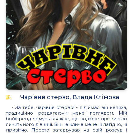
Чарівне стерво, Влада Клімова
- За тебе, чарівне стерво! - підіймає він келиха,
традиційно роздягаючи мене поглядом. Мій
бойфренд чомусь вважає, що подібне прізвисько
личить його дівчині. Він не кличе мене ні лагідно, ні
привітно. Просто затаврував на свій розсуд і