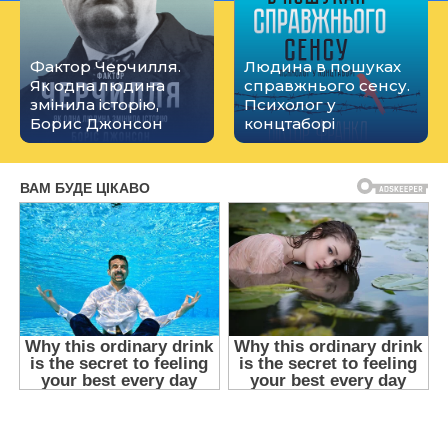
Фактор Черчилля.
Людина в пошуках
Як одна людина
справжнього сенсу.
змінила історію,
Психолог у
Борис Джонсон
концтаборі