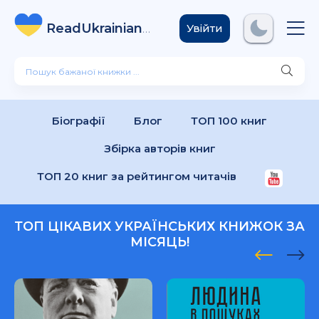
ReadUkrainian
Books
.com
Увійти
Біографії
Блог
ТОП 100 книг
Збірка авторів книг
ТОП 20 книг за рейтингом читачів
ТОП ЦІКАВИХ УКРАЇНСЬКИХ КНИЖОК ЗА
МІСЯЦЬ!