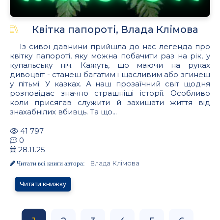
Квітка папороті, Влада Клімова
Із сивої давнини прийшла до нас легенда про
квітку папороті, яку можна побачити раз на рік, у
купальську ніч. Кажуть, що маючи на руках
дивоцвіт - станеш багатим і щасливим або згинеш
у пітьмі. У казках. А наш прозаїчний світ щодня
розповідає значно страшніші історії. Особливо
коли присягав служити й захищати життя від
знахабнілих вбивць. Та що...
41 797
0
28.11.25
Влада Клімова
Читати всі книги автора:
Читати книжку