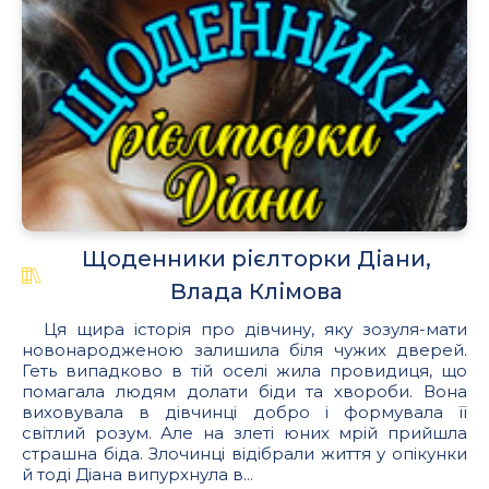
.
Щоденники рієлторки Діани,
Влада Клімова
Ця щира історія про дівчину, яку зозуля-мати
новонародженою залишила біля чужих дверей.
Геть випадково в тій оселі жила провидиця, що
помагала людям долати біди та хвороби. Вона
виховувала в дівчинці добро і формувала її
світлий розум. Але на злеті юних мрій прийшла
страшна біда. Злочинці відібрали життя у опікунки
й тоді Діана випурхнула в...