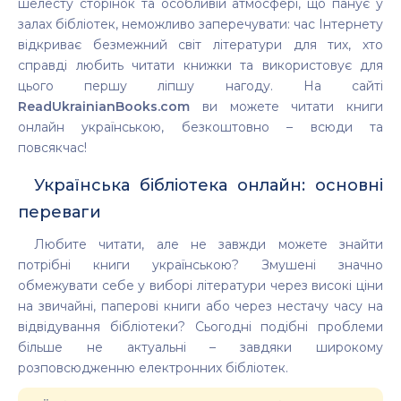
шелесту сторінок та особливій атмосфері, що панує у
залах бібліотек, неможливо заперечувати: час Інтернету
відкриває безмежний світ літератури для тих, хто
справді любить читати книжки та використовує для
цього першу ліпшу нагоду. На сайті
ReadUkrainianBooks.com
ви можете читати книги
онлайн українською, безкоштовно – всюди та
повсякчас!
Українська бібліотека онлайн: основні
переваги
Любите читати, але не завжди можете знайти
потрібні книги українською? Змушені значно
обмежувати себе у виборі літератури через високі ціни
на звичайні, паперові книги або через нестачу часу на
відвідування бібліотеки? Сьогодні подібні проблеми
більше не актуальні – завдяки широкому
розповсюдженню електронних бібліотек.