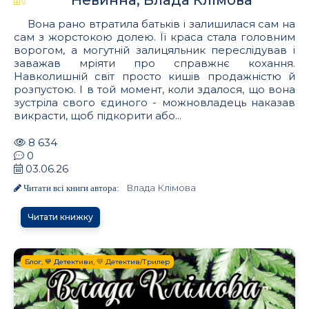
Вона рано втратила батьків і залишилася сам на
сам з жорстокою долею. Її краса стала головним
ворогом, а могутній залицяльник переслідував і
заважав мріяти про справжнє кохання.
Навколишній світ просто кишів продажністю й
розпустою. І в той момент, коли здалося, що вона
зустріла свого єдиного - можновладець наказав
викрасти, щоб підкорити або...
8 634
0
03.06.26
Влада Клімова
Читати всі книги автора:
Читати книжку
Блог, 💙 Детективи, 💛 Детектив/Трилер