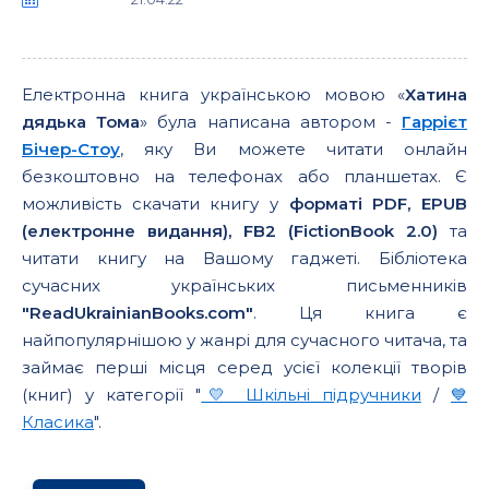
Електронна книга українською мовою «
Хатина
дядька Тома
» була написана автором -
Гаррієт
Бічер-Стоу
, яку Ви можете читати онлайн
безкоштовно на телефонах або планшетах. Є
можливість скачати книгу у
форматі PDF, EPUB
(електронне видання), FB2 (FictionBook 2.0)
та
читати книгу на Вашому гаджеті. Бібліотека
сучасних українських письменників
"ReadUkrainianBooks.com"
. Ця книга є
найпопулярнішою у жанрі для сучасного читача, та
займає перші місця серед усієї колекції творів
(книг) у категорії "
💛 Шкільні підручники
/
💙
Класика
".