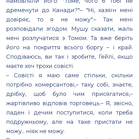
намовляли його: "Томе, чого б тобі не
дременути до Канади?"– "Ні, хазяїн мені
довіряє, то я не можу".– Так мені
розповідали згодом. Мушу сказати, жаль
мені розлучатися з Томом. Та вже беріть
його на покриття всього боргу – і край.
Сподіваюсь, ви так і зробите, Гейлі, якщо
маєте хоч трохи совісті.
– Совісті я маю саме стільки, скільки
потрібно комерсантові,– таку собі, знаєте,
дрібку, щоб було чим присягатися,–
жартівливо відповів торговець.– Я, звісно,
ладен і дечим поступитися, коли треба
подружньому, але на таке пристати не
можу... ніяк не можу.