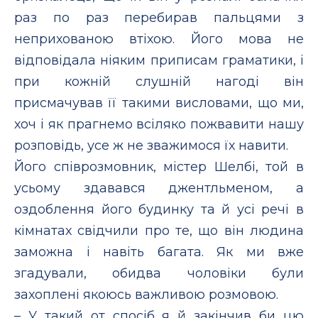
раз по раз перебирав пальцями з
неприхованою втіхою. Його мова не
відповідала ніяким приписам граматики, і
при кожній слушній нагоді він
присмачував її такими висловами, що ми,
хоч і як прагнемо всіляко пожвавити нашу
розповідь, усе ж не зважимося їх навити.
Його співрозмовник, містер Шелбі, той в
усьому здавався джентльменом, а
оздоблення його будинку та й усі речі в
кімнатах свідчили про те, що він людина
заможна і навіть багата. Як ми вже
згадували, обидва чоловіки були
захоплені якоюсь важливою розмовою.
– У такий от спосіб я й закінчив би цю