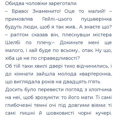
Обидва чоловіки зареготали.
– Бравої Знаменито! Оце то малий! –
примовляв Гейлі.–цього пуцьверінка
будуть люди, щоб я так жив... А знаєте що?
– раптом сказав він, плеснувши містера
Шелбі по плечу.– Докиньте мені ще
малого, і хай буде по всьому... отак. Ну що,
хіба це не по справедливості?
Об тій таки хвилі двері тихо відчинились, і
до кімнати зайшла молода квартеронка,
що виглядала років на двадцять п'ять.
Досить було перевести погляд з хлопчика
на неї, щоб зрозуміти: то його мати. Ті самі
глибочезні темні очі під довгими віями; ті
самі пишні й шовковисті чорні кучері.