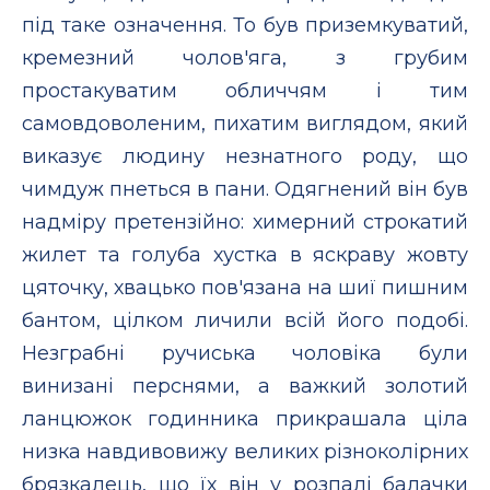
під таке означення. То був приземкуватий,
кремезний чолов'яга, з грубим
простакуватим обличчям і тим
самовдоволеним, пихатим виглядом, який
виказує людину незнатного роду, що
чимдуж пнеться в пани. Одягнений він був
надміру претензійно: химерний строкатий
жилет та голуба хустка в яскраву жовту
цяточку, хвацько пов'язана на шиї пишним
бантом, цілком личили всій його подобі.
Незграбні ручиська чоловіка були
винизані перснями, а важкий золотий
ланцюжок годинника прикрашала ціла
низка навдивовижу великих різноколірних
брязкалець, що їх він у розпалі балачки