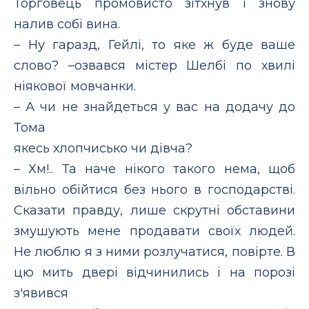
Торговець промовисто зітхнув і знову
налив собі вина.
– Ну гаразд, Гейлі, то яке ж буде ваше
слово? –озвався містер Шелбі по хвилі
ніякової мовчанки.
– А чи не знайдеться у вас на додачу до
Тома
якесь хлопчисько чи дівча?
– Хм!.. Та наче нікого такого нема, щоб
вільно обійтися без нього в господарстві.
Сказати правду, лише скрутні обставини
змушують мене продавати своїх людей.
Не люблю я з ними розлучатися, повірте. В
цю мить двері відчинились і на порозі
з'явився