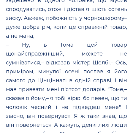
задешево в одного чоловіка, що мусив
спродуватись, отож і дістав я шість сотень
зиску. Авжеж, побожність у чорношкірому–
дуже добра річ, коли це справжній товар,
а не мана,
– Ну, в Тома цей товар
щонайсправжніший, можете не
сумніватися,– відказав містер Шелбі.– Ось,
приміром, минулої осені послав я його
самого до Цінціннаті в одній справі, і він
мав привезти мені п'ятсот доларів. "Томе,–
сказав я йому,– я тобі вірю, бо певен, що ти
чоловік чесний і не підведеш мене". І
звісно, він повернувся. Я ж таки знав, що
він повернеться. А кажуть, деякі лихі люди