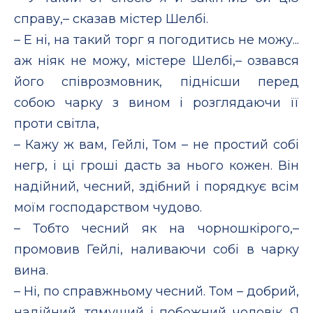
справу,– сказав містер Шелбі.
– Е ні, на такий торг я погодитись не можу...
аж ніяк не можу, містере Шелбі,– озвався
його співрозмовник, піднісши перед
собою чарку з вином і розглядаючи її
проти світла,
– Кажу ж вам, Гейлі, Том – не простий собі
негр, і ці гроші дасть за нього кожен. Він
надійний, чесний, здібний і порядкує всім
моїм господарством чудово.
– Тобто чесний як на чорношкірого,–
промовив Гейлі, наливаючи собі в чарку
вина.
– Ні, по справжньому чесний. Том – добрий,
надійний, тямущий і побожний чоловік. Я