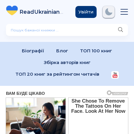
ReadUkrainian
Books
.com
Увійти
Біографії
Блог
ТОП 100 книг
Збірка авторів книг
ТОП 20 книг за рейтингом читачів