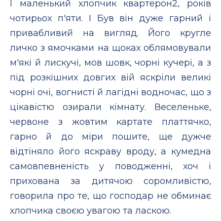
І маленький хлопчик квартерон2, років
чотирьох п'яти. І Був він дуже гарний і
привабливий на вигляд. Його кругле
личко з ямочками на щоках облямовували
м'які й лискучі, мов шовк, чорні кучері, а з
під розкішних довгих вій яскріли великі
чорні очі, вогнисті й лагідні водночас, що з
цікавістю озирали кімнату. Веселеньке,
червоне з жовтим картате платтячко,
гарно й до міри пошите, ще дужче
відтіняло його яскраву вроду, а кумедна
самовпевненість у поводженні, хоч і
прихована за дитячою соромливістю,
говорила про те, що господар не обминає
хлопчика своєю увагою та ласкою.