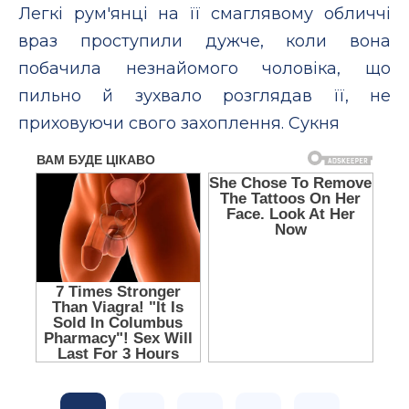
Легкі рум'янці на її смаглявому обличчі
враз проступили дужче, коли вона
побачила незнайомого чоловіка, що
пильно й зухвало розглядав її, не
приховуючи свого захоплення. Сукня