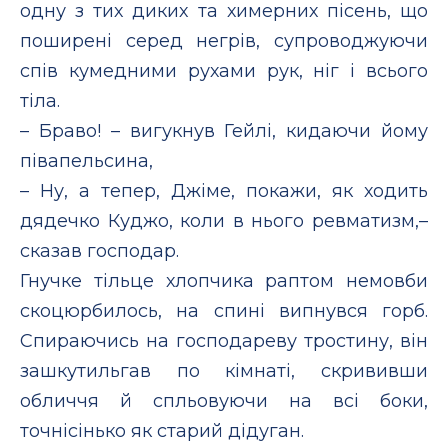
одну з тих диких та химерних пісень, що
поширені серед негрів, супроводжуючи
спів кумедними рухами рук, ніг і всього
тіла.
– Браво! – вигукнув Гейлі, кидаючи йому
півапельсина,
– Ну, а тепер, Джіме, покажи, як ходить
дядечко Куджо, коли в нього ревматизм,–
сказав господар.
Гнучке тільце хлопчика раптом немовби
скоцюрбилось, на спині випнувся горб.
Спираючись на господареву тростину, він
зашкутильгав по кімнаті, скрививши
обличчя й спльовуючи на всі боки,
точнісінько як старий дідуган.