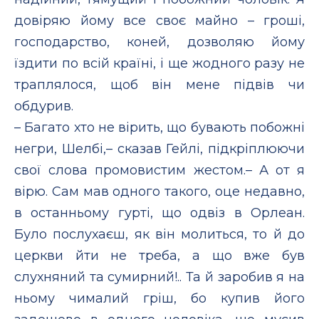
довіряю йому все своє майно – гроші,
господарство, коней, дозволяю йому
їздити по всій країні, і ще жодного разу не
траплялося, щоб він мене підвів чи
обдурив.
– Багато хто не вірить, що бувають побожні
негри, Шелбі,– сказав Гейлі, підкріплюючи
свої слова промовистим жестом.– А от я
вірю. Сам мав одного такого, оце недавно,
в останньому гурті, що одвіз в Орлеан.
Було послухаєш, як він молиться, то й до
церкви йти не треба, а що вже був
слухняний та сумирний!.. Та й заробив я на
ньому чималий гріш, бо купив його