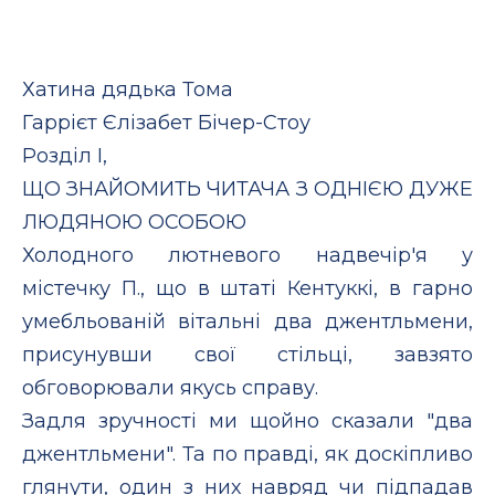
Хатина дядька Тома
Гаррієт Єлізабет Бічер-Стоу
Розділ І,
ЩО ЗНАЙОМИТЬ ЧИТАЧА З ОДНІЄЮ ДУЖЕ
ЛЮДЯНОЮ ОСОБОЮ
Холодного лютневого надвечір'я у
містечку П., що в штаті Кентуккі, в гарно
умебльованій вітальні два джентльмени,
присунувши свої стільці, завзято
обговорювали якусь справу.
Задля зручності ми щойно сказали "два
джентльмени". Та по правді, як доскіпливо
глянути, один з них навряд чи підпадав