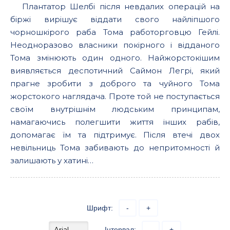
Плантатор Шелбі після невдалих операцій на
біржі вирішує віддати свого найліпшого
чорношкірого раба Тома работорговцю Гейлі.
Неодноразово власники покірного і відданого
Тома змінюють один одного. Найжорстокішим
виявляється деспотичний Саймон Легрі, який
прагне зробити з доброго та чуйного Тома
жорстокого наглядача. Проте той не поступається
своїм внутрішнім людським принципам,
намагаючись полегшити життя інших рабів,
допомагає їм та підтримує. Після втечі двох
невільниць Тома забивають до непритомності й
залишають у хатині…
Шрифт:
-
+
Інтервал:
-
+