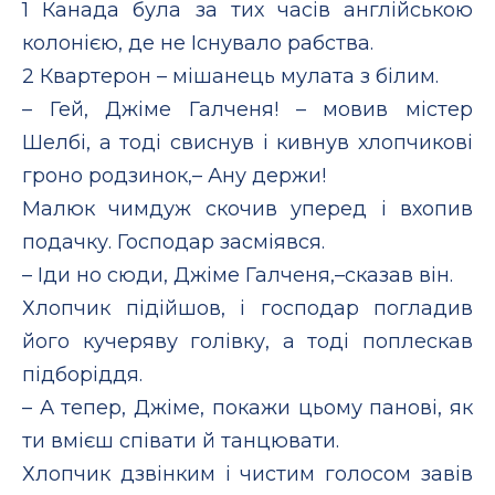
1 Канада була за тих часів англійською
колонією, де не Існувало рабства.
2 Квартерон – мішанець мулата з білим.
– Гей, Джіме Галченя! – мовив містер
Шелбі, а тоді свиснув і кивнув хлопчикові
гроно родзинок,– Ану держи!
Малюк чимдуж скочив уперед і вхопив
подачку. Господар засміявся.
– Іди но сюди, Джіме Галченя,–сказав він.
Хлопчик підійшов, і господар погладив
його кучеряву голівку, а тоді поплескав
підборіддя.
– А тепер, Джіме, покажи цьому панові, як
ти вмієш співати й танцювати.
Хлопчик дзвінким і чистим голосом завів