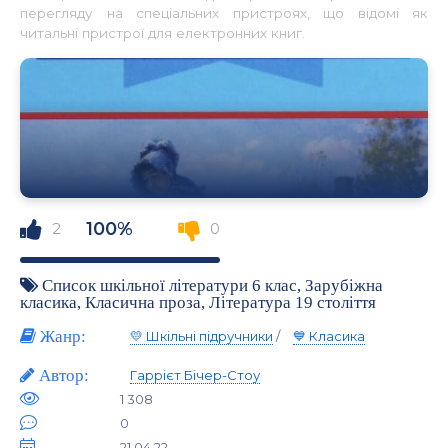
перегляду на спеціальних пристроях, що відомі як
читальні пристрої для електронних книг.
100%
2
0
Список шкільної літератури 6 клас
,
Зарубіжна
класика
,
Класична проза
,
Література 19 століття
Жанр:
💛 Шкільні підручники
/
💙 Класика
Автор:
Гаррієт Бічер-Стоу
1 308
0
21.04.22