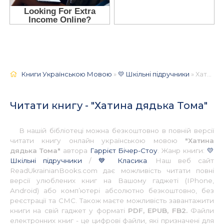
Книги Українською Мовою
»
💛 Шкільні підручники
» Хатина дядька Тома 📚 - Українською
Читати книгу - "Хатина дядька Тома"
В нашій бібліотеці можна безкоштовно в повній версії
читати книгу онлайн українською мовою
"Хатина
дядька Тома"
автора
Гаррієт Бічер-Стоу
. Жанр книги:
💛
Шкільні підручники
/
💙 Класика
. Наш веб сайт
ReadUkrainianBooks.com дає можливість читати повні
версії улюблених книг на Вашому гаджеті (IPhone,
Android) або комп’ютері абсолютно безкоштовно, без
реєстрації та СМС. Також маєте можливість завантажити
книги на свій гаджет у форматі
PDF, EPUB, FB2.
Файли
електронних книг - це цифрові файли, які призначені для