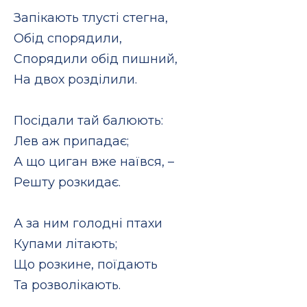
Запікають тлусті стегна,
Обід спорядили,
Спорядили обід пишний,
На двох розділили.
Посідали тай балюють:
Лев аж припадає;
А що циган вже наївся, –
Решту розкидає.
А за ним голодні птахи
Купами літають;
Що розкине, поїдають
Та розволікають.