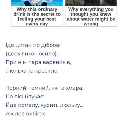
Іде циган по діброві
(десь лихо носило),
При нім пара вареників,
Люлька та кресило.
Чорний, темний, як та хмара,
По лісі блукає:
Йде помалу, курить люльку…
Аж лев вибігає.