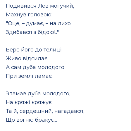
Подивився Лев могучий,
Махнув головою:
"Оце, – думає, – на лихо
Здибався з бідою!.."
Бере його до телиці
Живо відсилає,
А сам дуба молодого
При землі ламає.
Зламав дуба молодого,
На кряжі кряжує,
Та й, сердешний, нагадався,
Що вогню бракує…