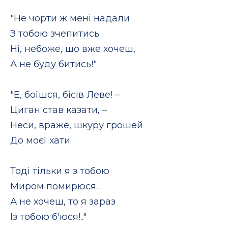
"Не чорти ж мені надали
З тобою зчепитись…
Ні, небоже, що вже хочеш,
А не буду битись!"
"Е, боїшся, бісів Леве! –
Циган став казати, –
Неси, враже, шкуру грошей
До моєї хати:
Тоді тільки я з тобою
Миром помирюся…
А не хочеш, то я зараз
Із тобою б'юся!.."