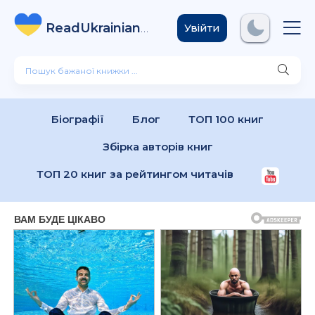
ReadUkrainian
Books
.com
Увійти
Біографії
Блог
ТОП 100 книг
Збірка авторів книг
ТОП 20 книг за рейтингом читачів