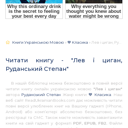
Книги Українською Мовою
»
💙 Класика
» Лев і циган, Руданський Степан 📚 - Українською
Читати книгу - "Лев і циган,
Руданський Степан"
В нашій бібліотеці можна безкоштовно в повній версії
читати книгу онлайн українською мовою
"Лев і циган"
автора
Руданський Степан
. Жанр книги:
💙 Класика
. Наш
веб сайт ReadUkrainianBooks.com дає можливість читати
повні версії улюблених книг на Вашому гаджеті (IPhone,
Android) або комп’ютері абсолютно безкоштовно, без
реєстрації та СМС. Також маєте можливість завантажити
книги на свій гаджет у форматі
PDF, EPUB, FB2.
Файли