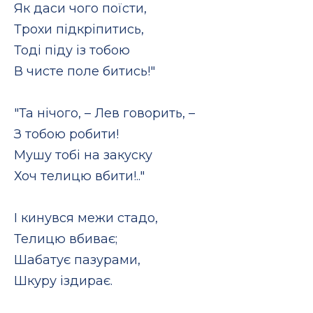
Як даси чого поїсти,
Трохи підкріпитись,
Тоді піду із тобою
В чисте поле битись!"
"Та нічого, – Лев говорить, –
З тобою робити!
Мушу тобі на закуску
Хоч телицю вбити!.."
І кинувся межи стадо,
Телицю вбиває;
Шабатує пазурами,
Шкуру іздирає.