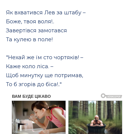
Як вхватився Лев за штабу –
Боже, твоя воля!..
Завертівся замотався
Та кулею в поле!
"Нехай же їм сто чортяків! –
Каже коло ліса. –
Щоб минутку ще потримав,
То б згорів до біса!.."