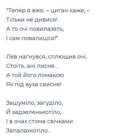
"Тепер я вже, – циган каже, –
Тільки не дивися!
А то очі повилазять,
І сам повалишся!"
Лев нагнувся, сплющив очі,
Стоїть, ані писне…
А той його ломакою
Як під вуха свисне!
Зашуміло, загуділо,
Й задзеленькотіло,
І в очах стома свічками
Запалахкотіло…