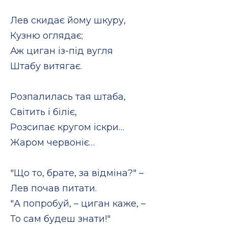
Лев скидає йому шкуру,
Кузню оглядає;
Аж циган із-під вугля
Штабу витягає.
Розпалилась тая штаба,
Світить і біліє,
Розсипає кругом іскри…
Жаром червоніє…
"Що то, брате, за відміна?" –
Лев почав питати.
"А попробуй, – циган каже, –
То сам будеш знати!"