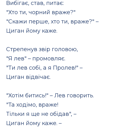
Вибігає, став, питає:
"Хто ти, чорний враже?"
"Скажи перше, хто ти, враже?" –
Циган йому каже.
Стрепенув звір головою,
"Я лев" – промовляє.
"Ти лев собі, а я Пролев!" –
Циган відвічає.
"Хотім битись!" – Лев говорить.
"Та ходімо, враже!
Тільки я ще не обідав", –
Циган йому каже. –