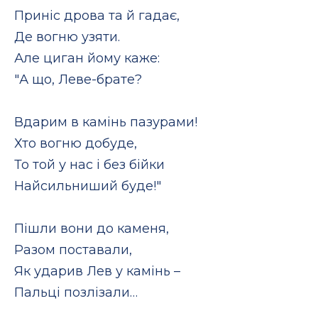
Приніс дрова та й гадає,
Де вогню узяти.
Але циган йому каже:
"А що, Леве-брате?
Вдарим в камінь пазурами!
Хто вогню добуде,
То той у нас і без бійки
Найсильниший буде!"
Пішли вони до каменя,
Разом поставали,
Як ударив Лев у камінь –
Пальці позлізали…