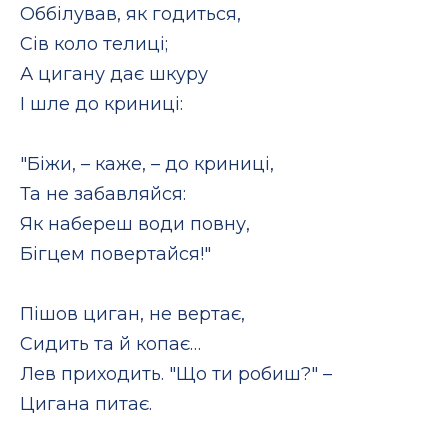
Оббілував, як годиться,
Сів коло телиці;
А цигану дає шкуру
І шле до криниці:
"Біжи, – каже, – до криниці,
Та не забавляйся:
Як набереш води повну,
Бігцем повертайся!"
Пішов циган, не вертає,
Сидить та й копає…
Лев приходить. "Що ти робиш?" –
Цигана питає.