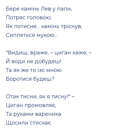
Бере камінь Лев у лапи,
Потряс головою;
Як потисне… камінь тріснув,
Сиплеться мукою…
"Видиш, враже, – циган каже, –
Й води не добудеш!
Та як же то ізо мною
Боротися будеш?
Отак тисни, як я тисну!" –
Циган промовляє,
Та руками вареника
Щосили стискає.