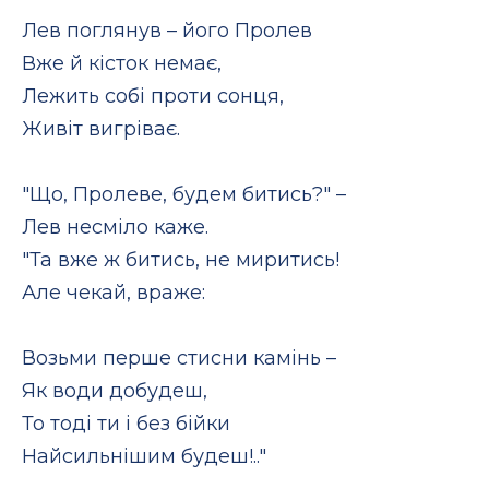
Лев поглянув – його Пролев
Вже й кісток немає,
Лежить собі проти сонця,
Живіт вигріває.
"Що, Пролеве, будем битись?" –
Лев несміло каже.
"Та вже ж битись, не миритись!
Але чекай, враже:
Возьми перше стисни камінь –
Як води добудеш,
То тоді ти і без бійки
Найсильнішим будеш!.."