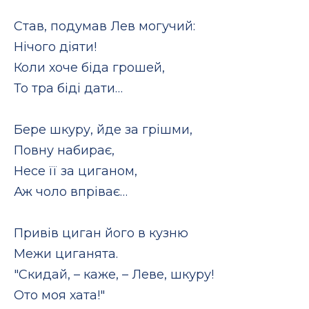
Став, подумав Лев могучий:
Нічого діяти!
Коли хоче біда грошей,
То тра біді дати…
Бере шкуру, йде за грішми,
Повну набирає,
Несе її за циганом,
Аж чоло впріває…
Привів циган його в кузню
Межи циганята.
"Скидай, – каже, – Леве, шкуру!
Ото моя хата!"