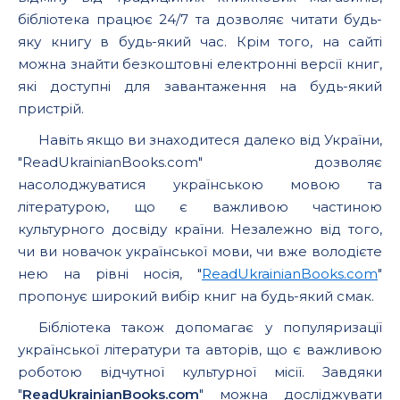
бібліотека працює 24/7 та дозволяє читати будь-
яку книгу в будь-який час. Крім того, на сайті
можна знайти безкоштовні електронні версії книг,
які доступні для завантаження на будь-який
пристрій.
Навіть якщо ви знаходитеся далеко від України,
"ReadUkrainianBooks.com" дозволяє
насолоджуватися українською мовою та
літературою, що є важливою частиною
культурного досвіду країни. Незалежно від того,
чи ви новачок української мови, чи вже володієте
нею на рівні носія, "
ReadUkrainianBooks.com
"
пропонує широкий вибір книг на будь-який смак.
Бібліотека також допомагає у популяризації
української літератури та авторів, що є важливою
роботою відчутної культурної місії. Завдяки
"
ReadUkrainianBooks.com
" можна досліджувати