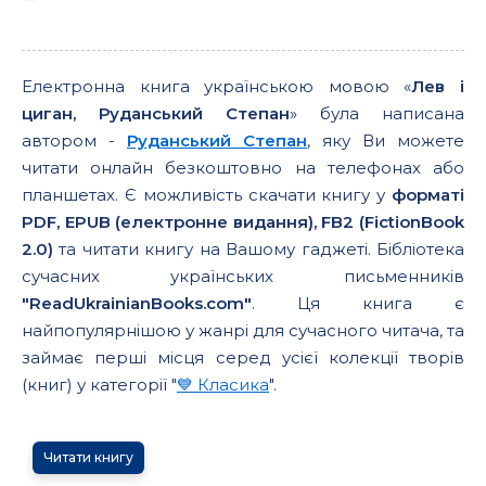
Електронна книга українською мовою «
Лев і
циган, Руданський Степан
» була написана
автором -
Руданський Степан
, яку Ви можете
читати онлайн безкоштовно на телефонах або
планшетах. Є можливість скачати книгу у
форматі
PDF, EPUB (електронне видання), FB2 (FictionBook
2.0)
та читати книгу на Вашому гаджеті. Бібліотека
сучасних українських письменників
"ReadUkrainianBooks.com"
. Ця книга є
найпопулярнішою у жанрі для сучасного читача, та
займає перші місця серед усієї колекції творів
(книг) у категорії "
💙 Класика
".
Читати книгу