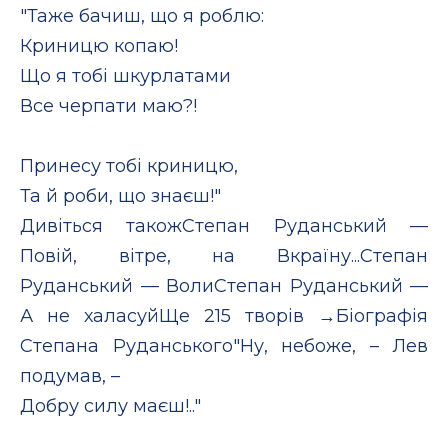
"Таже бачиш, що я роблю:
Криницю копаю!
Що я тобі шкурлатами
Все черпати маю?!
Принесу тобі криницю,
Та й роби, що знаєш!"
Дивіться такожСтепан Руданський —
Повій, вітре, на Вкраїну...Степан
Руданський — ВолиСтепан Руданський —
А не халасуйЩе 215 творів →Біографія
Степана Руданського"Ну, небоже, – Лев
подумав, –
Добру силу маєш!.."