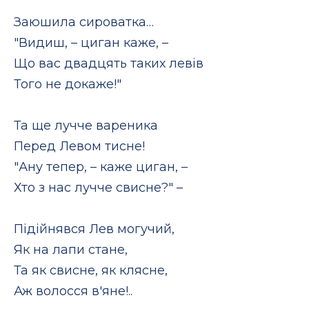
Заюшила сироватка…
"Видиш, – циган каже, –
Що вас двадцять таких левів
Того не докаже!"
Та ще лучче вареника
Перед Левом тисне!
"Ану тепер, – каже циган, –
Хто з нас лучче свисне?" –
Підійнявся Лев могучий,
Як на лапи стане,
Та як свисне, як клясне,
Аж волосся в'яне!..