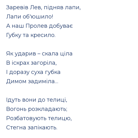
Заревів Лев, підняв лапи,
Лапи об'юшило!
А наш Пролев добуває
Губку та кресило.
Як ударив – скала ціла
В іскрах загоріла,
І доразу суха губка
Димом задиміла…
Ідуть вони до телиці,
Вогонь розкладають;
Розбатовують телицю,
Стегна запікають.