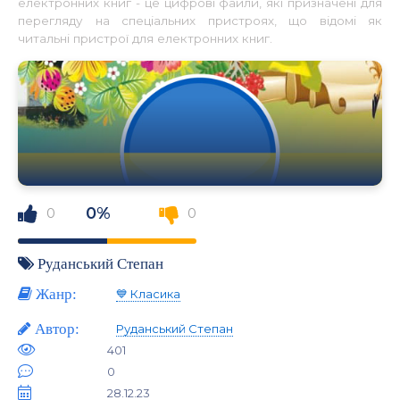
електронних книг - це цифрові файли, які призначені для
перегляду на спеціальних пристроях, що відомі як
читальні пристрої для електронних книг.
0%
0
0
Руданський Степан
Жанр:
💙 Класика
Автор:
Руданський Степан
401
0
28.12.23