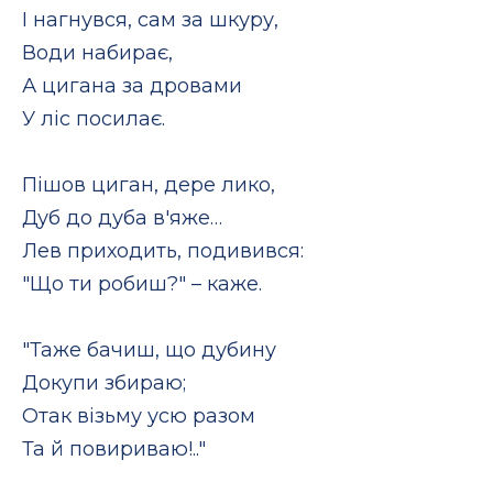
І нагнувся, сам за шкуру,
Води набирає,
А цигана за дровами
У ліс посилає.
Пішов циган, дере лико,
Дуб до дуба в'яже…
Лев приходить, подивився:
"Що ти робиш?" – каже.
"Таже бачиш, що дубину
Докупи збираю;
Отак візьму усю разом
Та й повириваю!.."