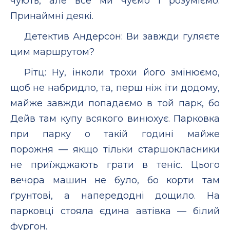
чують, але все ми чуємо і розуміємо.
Принаймні деякі.
Детектив Андерсон: Ви завжди гуляєте
цим маршрутом?
Рітц: Ну, інколи трохи його змінюємо,
щоб не набридло, та, перш ніж іти додому,
майже завжди попадаємо в той парк, бо
Дейв там купу всякого винюхує. Парковка
при парку о такій годині майже
порожня — якщо тільки старшокласники
не приїжджають грати в теніс. Цього
вечора машин не було, бо корти там
ґрунтові, а напередодні дощило. На
парковці стояла єдина автівка — білий
фургон.