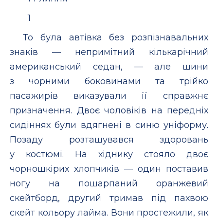
1
То була автівка без розпізнавальних
знаків — непримітний кількарічний
американський седан, — але шини
з чорними боковинами та трійко
пасажирів виказували її справжнє
призначення. Двоє чоловіків на передніх
сидіннях були вдягнені в синю уніформу.
Позаду розташувався здоровань
у костюмі. На хіднику стояло двоє
чорношкірих хлопчиків — один поставив
ногу на пошарпаний оранжевий
скейтборд, другий тримав під пахвою
скейт кольору лайма. Вони простежили, як