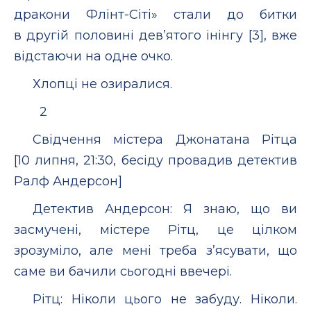
дракони Флінт-Сіті» стали до битки
в другій половині дев’ятого інінгу [3], вже
відстаючи на одне очко.
Хлопці не озиралися.
2
Свідчення містера Джонатана Рітца
[10 липня, 21:30, бесіду провадив детектив
Ралф Андерсон]
Детектив Андерсон: Я знаю, що ви
засмучені, містере Рітц, це цілком
зрозуміло, але мені треба з’ясувати, що
саме ви бачили сьогодні ввечері.
Рітц: Ніколи цього не забуду. Ніколи.