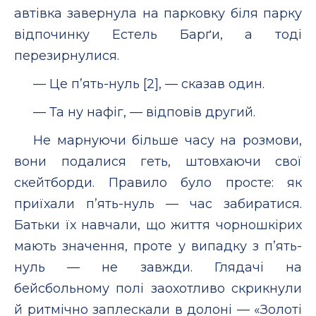
автівка завернула на парковку біля парку
відпочинку Естель Барґи, а тоді
перезирнулися.
— Це п’ять-нуль [2], — сказав один.
— Та ну нафіг, — відповів другий.
Не марнуючи більше часу на розмови,
вони подалися геть, штовхаючи свої
скейтборди. Правило було просте: як
приїхали п’ять-нуль — час забиратися.
Батьки їх навчали, що життя чорношкірих
мають значення, проте у випадку з п’ять-
нуль — не завжди. Глядачі на
бейсбольному полі заохотливо скрикнули
й ритмічно заплескали в долоні — «Золоті