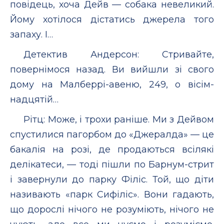
повідець, хоча Дейв — собака невеликий.
Йому хотілося дістатись джерела того
запаху. І…
Детектив Андерсон: Стривайте,
повернімося назад. Ви вийшли зі свого
дому на Малберрі-авеню, 249, о вісім­
надцятій…
Рітц: Може, і трохи раніше. Ми з Дейвом
спустилися пагорбом до «Джералда» — це
бакалія на розі, де продаються всілякі
делікатеси, — тоді пішли по Барнум-стрит
і завернули до парку Філіс. Той, що діти
називають «парк Сифіліс». Вони гадають,
що дорослі нічого не розуміють, нічого не