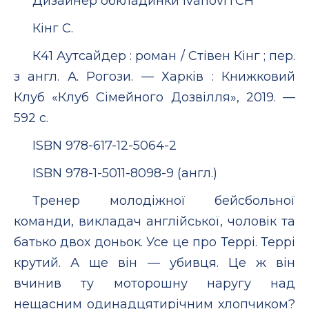
Дизайнер обкладинки IvanovITCH
Кінг С.
К41 Аутсайдер : роман / Стівен Кінг ; пер.
з англ. А. Рогози. — Харків : Книжковий
Клуб «Клуб Сімей­ного Дозвілля», 2019. —
592 с.
ISBN 978-617-12-5064-2
ISBN 978-1-5011-8098-9 (англ.)
Тренер молодіжної бейсбольної
команди, викладач англійської, чоловік та
батько двох доньок. Усе це про Террі. Террі
крутий. А ще він — убивця. Це ж він
вчинив ту моторошну наругу над
нещасним одинадцятирічним хлопчиком?