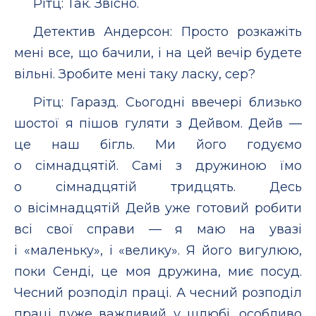
Рітц: Так. Звісно.
Детектив Андерсон: Просто розкажіть
мені все, що бачили, і на цей вечір будете
вільні. Зробите мені таку ласку, сер?
Рітц: Гаразд. Сьогодні ввечері близько
шостої я пішов гуляти з Дейвом. Дейв —
це наш бігль. Ми його годуємо
о сімнадцятій. Самі з дружиною їмо
о сімнадцятій тридцять. Десь
о вісімнадцятій Дейв уже готовий робити
всі свої справи — я маю на увазі
і «маленьку», і «велику». Я його вигулюю,
поки Сенді, це моя дружина, миє посуд.
Чесний розподіл праці. А чесний розподіл
праці дуже важливий у шлюбі, особливо