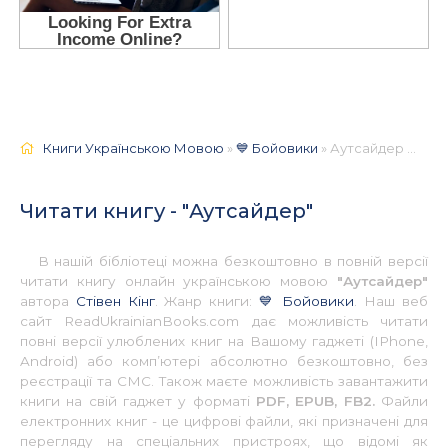
Книги Українською Мовою
»
💙 Бойовики
» Аутсайдер 📚 - Українською
Читати книгу - "Аутсайдер"
В нашій бібліотеці можна безкоштовно в повній версії
читати книгу онлайн українською мовою
"Аутсайдер"
автора
Стівен Кінг
. Жанр книги:
💙 Бойовики
. Наш веб
сайт ReadUkrainianBooks.com дає можливість читати
повні версії улюблених книг на Вашому гаджеті (IPhone,
Android) або комп’ютері абсолютно безкоштовно, без
реєстрації та СМС. Також маєте можливість завантажити
книги на свій гаджет у форматі
PDF, EPUB, FB2.
Файли
електронних книг - це цифрові файли, які призначені для
перегляду на спеціальних пристроях, що відомі як