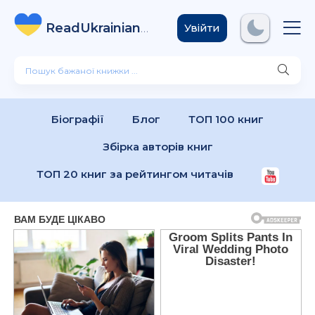
ReadUkrainian
Books
.com
Увійти
Біографії
Блог
ТОП 100 книг
Збірка авторів книг
ТОП 20 книг за рейтингом читачів