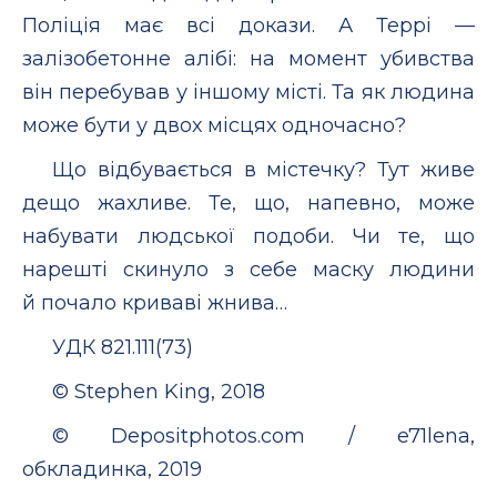
Поліція має всі докази. А Террі —
залізобетонне алібі: на момент убивства
він перебував у іншому місті. Та як людина
може бути у двох місцях одночасно?
Що відбувається в містечку? Тут живе
дещо жахливе. Те, що, напевно, може
набувати людської подоби. Чи те, що
нарешті скинуло з себе маску людини
й почало криваві жнива…
УДК 821.111(73)
© Stephen King, 2018
© Depositphotos.com / e71lena,
обкладинка, 2019