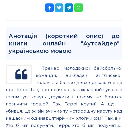
Анотація (короткий опис) до
книги онлайн "Аутсайдер"
українською мовою
Тренер молодіжної бейсбольної
команди, викладач англійської,
чоловік та батько двох доньок. Усе це
про Террі. Так, про таких кажуть «класний чувак», з
таким усі хочуть дружити і такому не бояться
позичити грошей. Так, Террі крутий. А ще —
убивця. Це ж він вчинив ту моторошну наругу над
нещасним одинадцятирічним хлопчиком? Так, він.
Хто б міг подумати, Террі, хто б міг подумати…