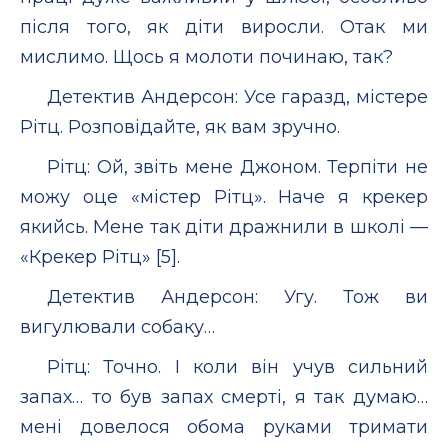
після того, як діти виросли. Отак ми
мислимо. Щось я молоти починаю, так?
Детектив Андерсон: Усе гаразд, містере
Рітц. Розповідайте, як вам зручно.
Рітц: Ой, звіть мене Джоном. Терпіти не
можу оце «містер Рітц». Наче я крекер
якийсь. Мене так діти дражнили в школі —
«Крекер Рітц» [5].
Детектив Андерсон: Угу. Тож ви
вигулювали собаку…
Рітц: Точно. І коли він учув сильний
запах… то був запах смерті, я так думаю…
мені довелося обома руками тримати