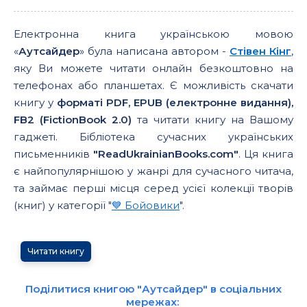
Електронна книга українською мовою
«
Аутсайдер
» була написана автором -
Стівен Кінг
,
яку Ви можете читати онлайн безкоштовно на
телефонах або планшетах. Є можливість скачати
книгу у
форматі PDF, EPUB (електронне видання),
FB2 (FictionBook 2.0)
та читати книгу на Вашому
гаджеті. Бібліотека сучасних українських
письменників
"ReadUkrainianBooks.com"
. Ця книга
є найпопулярнішою у жанрі для сучасного читача,
та займає перші місця серед усієї колекції творів
(книг) у категорії "
💙 Бойовики
".
Читати книгу
Поділитися книгою "Аутсайдер" в соціальних
мережах: