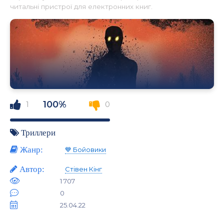
читальні пристрої для електронних книг.
100%
1
0
Триллери
Жанр:
💙 Бойовики
Автор:
Стівен Кінг
1 707
0
25.04.22