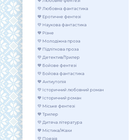
💙 Любовне фентезі
💛 Любовна фантастика
💙 Еротичне фентезі
💛 Наукова фантастика
💙 Різне
💛 Молодіжна проза
💙 Підліткова проза
💛 Детектив/Трилер
💙 Бойове фентезі
💛 Бойова фантастика
💙 Антиутопія
💛 Історичний любовний роман
💙 Історичний роман
💛 Міське фентезі
💙 Трилер
💛 Дитяча література
💙 Містика/Жахи
💛 Поезія