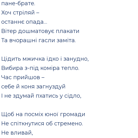
пане-брате.
Хоч стріляй –
останнє опада…
Вітер дошматовує плакати
Та вчорашні гасли заміта.
Цідить мжичка їдко і занудно,
Вибира з-під коміра тепло.
Час прийшов –
себе й коня загнуздуй
І не здумай пхатись у сідло,
Щоб на посміх юної громади
Не спіткнутися об стремено.
Не вливай,