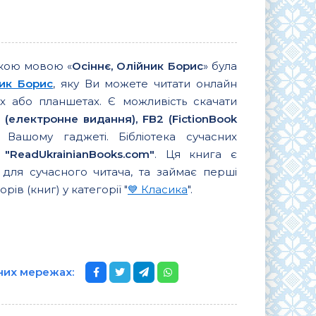
ькою мовою «
Осіннє, Олійник Борис
» була
ик Борис
, яку Ви можете читати онлайн
 або планшетах. Є можливість скачати
 (електронне видання), FB2 (FictionBook
Вашому гаджеті. Бібліотека сучасних
в
"ReadUkrainianBooks.com"
. Ця книга є
для сучасного читача, та займає перші
орів (книг) у категорії "
💙 Класика
".
ьних мережах: