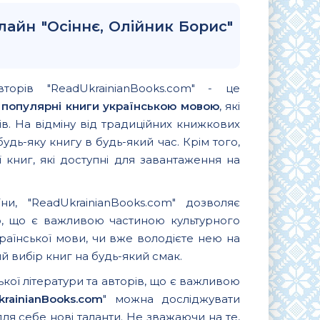
лайн "Осіннє, Олійник Борис"
вторів "ReadUkrainianBooks.com" - це
и
популярні книги українською мовою
, які
. На відміну від традиційних книжкових
удь-яку книгу в будь-який час. Крім того,
 книг, які доступні для завантаження на
и, "ReadUkrainianBooks.com" дозволяє
ю, що є важливою частиною культурного
країнської мови, чи вже володієте нею на
 вибір книг на будь-який смак.
ької літератури та авторів, що є важливою
krainianBooks.com
" можна досліджувати
для себе нові таланти. Не зважаючи на те,