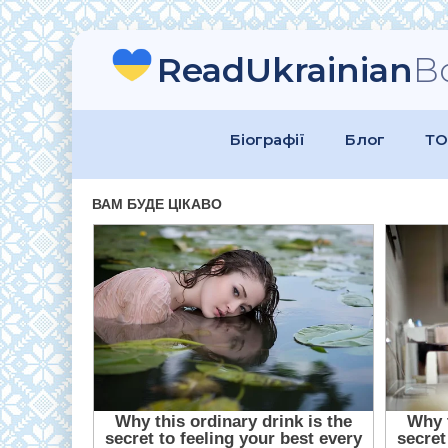
ReadUkrainian
B
Біографії
Блог
ТО