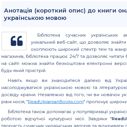
Анотація (короткий опис) до книги он
українською мовою
Бібліотека сучасних українських а
унікальний веб-сайт, що дозволяє знайт
охоплюють широкий спектр тем та жанрів
магазинів, бібліотека працює 24/7 та дозволяє читати б
на сайті можна знайти безкоштовні електронні версії
будь-який пристрій.
Навіть якщо ви знаходитеся далеко від Україн
насолоджуватися українською мовою та літературо
досвіду країни. Незалежно від того, чи ви новачок у
рівні носія, "
ReadUkrainianBooks.com
" пропонує широкий
Бібліотека також допомагає у популяризації українс
роботою відчутної культурної місії. Завдяки "
ReadU
творчість сучасних українських авторів та відкривати 