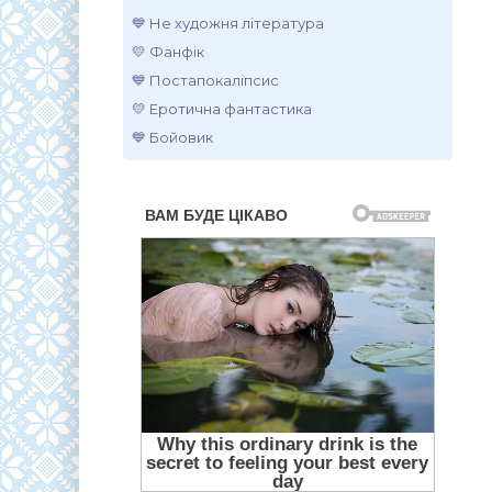
💙 Не художня література
💛 Фанфік
💙 Постапокаліпсис
💛 Еротична фантастика
💙 Бойовик