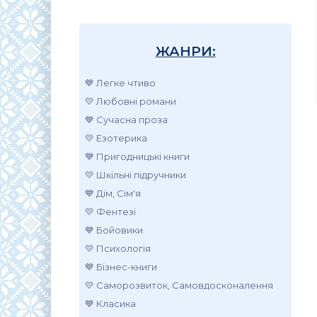
ЖАНРИ:
💙 Легке чтиво
💛 Любовні романи
💙 Сучасна проза
💛 Езотерика
💙 Пригодницькі книги
💛 Шкільні підручники
💙 Дім, Сім'я
💛 Фентезі
💙 Бойовики
💛 Психологія
💙 Бізнес-книги
💛 Саморозвиток, Самовдосконалення
💙 Класика