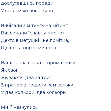
дослухавшись поради,
У старі міхи нове вино.
Вибігали з мітингу на мітинг,
Викричали “слав” у марноті.
Дехто в метушні і не помітив,
Що не та пора і ми не ті.
Ваші гасла спритні примазенки,
Як свої,
збувають “два за три”.
З прапорів пошили камізельки
У два кольори, два кольори.
Ми й незчулись,