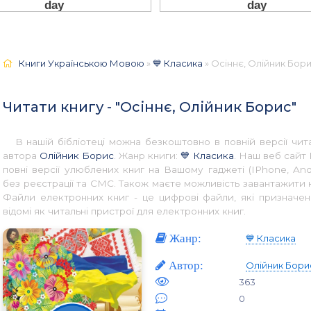
Книги Українською Мовою
»
💙 Класика
» Осіннє, Олійник Бори
Читати книгу - "Осіннє, Олійник Борис"
В нашій бібліотеці можна безкоштовно в повній версії ч
автора
Олійник Борис
. Жанр книги:
💙 Класика
. Наш веб сайт
повні версії улюблених книг на Вашому гаджеті (IPhone, An
без реєстрації та СМС. Також маєте можливість завантажити 
Файли електронних книг - це цифрові файли, які призначен
відомі як читальні пристрої для електронних книг.
Жанр:
💙 Класика
Автор:
Олійник Бори
363
0