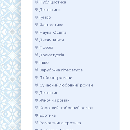
💛 Публіцистика
💙 Детективи
💛 Гумор
💙 Фантастика
💛 Наука, Освіта
💙 Дитячі книги
💛 Поезія
💙 Драматургія
💛 Інше
💙 Зарубіжна література
💛 Любовні романи
💙 Сучасний любовний роман
💛 Детектив
💙 Жіночий роман
💛 Короткий любовний роман
💙 Еротика
💛 Романтична еротика