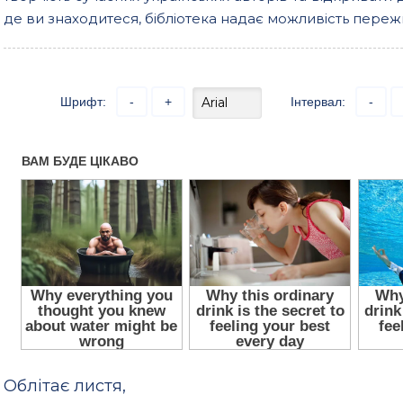
де ви знаходитеся, бібліотека надає можливість пережи
Шрифт:
-
+
Інтервал:
-
Облітає листя,