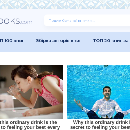
ooks
.com
П 100 книг
Збірка авторів книг
ТОП 20 книг за