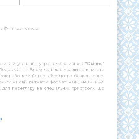
с 📚 - Українською
итати книгу онлайн українською мовою
"Осіннє"
 ReadUkrainianBooks.com дає можливість читати
droid) або комп’ютері абсолютно безкоштовно,
книги на свій гаджет у форматі
PDF, EPUB, FB2.
і для перегляду на спеціальних пристроях, що
с