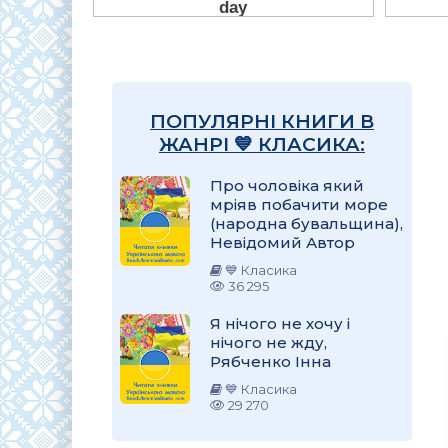
ПОПУЛЯРНІ КНИГИ В
ЖАНРІ 💙 КЛАСИКА:
Про чоловіка який
мріяв побачити море
(народна бувальщина),
Невідомий Автор
💙 Класика
36 295
Я нічого не хочу і
нічого не жду,
Рябченко Інна
💙 Класика
29 270