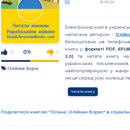
16.04.24
Електронна книга українс
написана автором -
Олійн
безкоштовно на телефонах
книгу у
форматі PDF, EPUB
0%
0
0
2.0)
та читати книгу на 
українських письменникі
Олійник Борис
найпопулярнішою у жанрі 
місця серед усієї колекції тв
Читати книгу
Поділитися книгою "Осіннє, Олійник Борис" в соціал