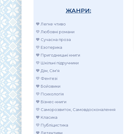
ЖАНРИ:
💙 Легке чтиво
💛 Любовні романи
💙 Сучасна проза
💛 Езотерика
💙 Пригодницькі книги
💛 Шкільні підручники
💙 Дім, Сім'я
💛 Фентезі
💙 Бойовики
💛 Психологія
💙 Бізнес-книги
💛 Саморозвиток, Самовдосконалення
💙 Класика
💛 Публіцистика
💙 Детективи