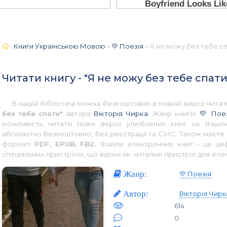
Книги Українською Мовою
»
💛 Поезія
» Я не можу без тебе сп
Читати книгу - "Я не можу без тебе спати
В нашій бібліотеці можна безкоштовно в повній версії чит
без тебе спати"
автора
Вікторія Чирка
. Жанр книги:
💛 Пое
можливість читати повні версії улюблених книг на Вашом
абсолютно безкоштовно, без реєстрації та СМС. Також маєте 
форматі
PDF, EPUB, FB2.
Файли електронних книг - це цифр
спеціальних пристроях, що відомі як читальні пристрої для еле
Жанр:
💛 Поезія
Автор:
Вікторія Чирк
614
0