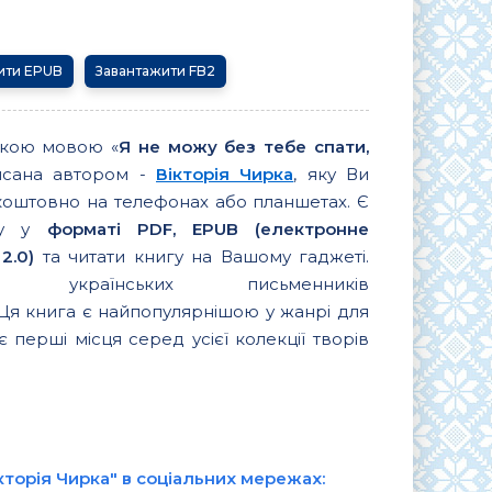
ити EPUB
Завантажити FB2
ькою мовою «
Я не можу без тебе спати,
исана автором -
Вікторія Чирка
, яку Ви
коштовно на телефонах або планшетах. Є
игу у
форматі PDF, EPUB (електронне
2.0)
та читати книгу на Вашому гаджеті.
их українських письменників
 Ця книга є найпопулярнішою у жанрі для
є перші місця серед усієї колекції творів
кторія Чирка" в соціальних мережах: