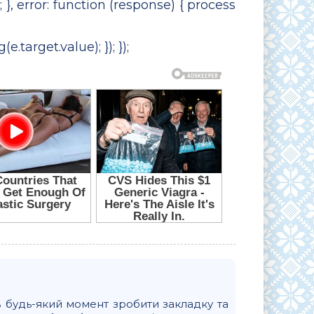
, error: function (response) { process
.target.value); }); });
в будь-який момент зробити закладку та