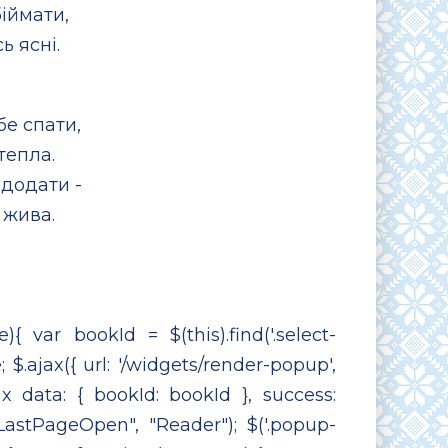
біймати,
ь ясні.
бе спати,
тепла.
додати -
 жива.
e){ var bookId = $(this).find('.select-
; $.ajax({ url: '/widgets/render-popup',
х data: { bookId: bookId }, success:
"LastPageOpen", "Reader"); $('.popup-