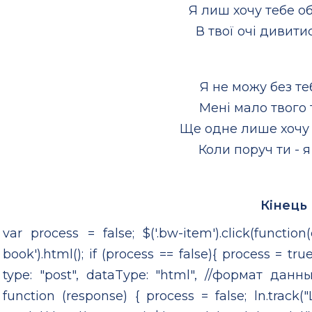
Я лиш хочу тебе о
В твої очі дивитис
Я не можу без те
Мені мало твого 
Ще одне лише хочу 
Коли поруч ти - я
Кінець
var process = false; $('.bw-item').click(function(
book').html(); if (process == false){ process = true
type: "post", dataType: "html", //формат данны
function (response) { process = false; ln.track(