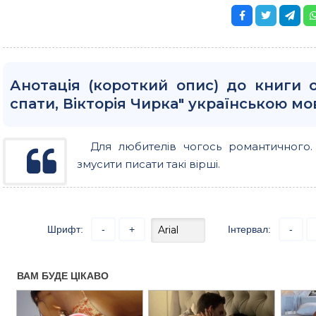
Анотація (короткий опис) до книги 
спати, Вікторія Чирка" українською м
Для любителів чогось романтичного.
змусити писати такі вірші.
Шрифт:
-
+
Інтервал:
-