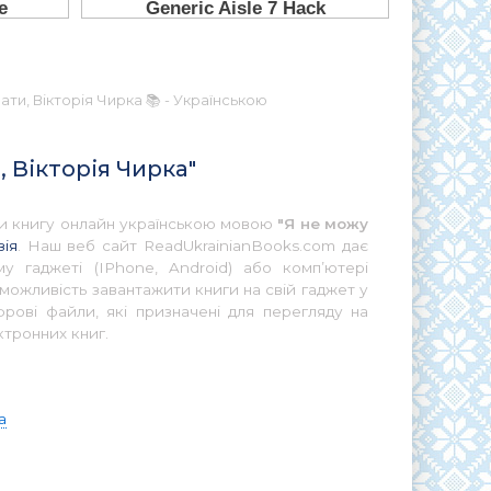
ати, Вікторія Чирка 📚 - Українською
, Вікторія Чирка"
ати книгу онлайн українською мовою
"Я не можу
зія
. Наш веб сайт ReadUkrainianBooks.com дає
у гаджеті (IPhone, Android) або комп’ютері
можливість завантажити книги на свій гаджет у
ові файли, які призначені для перегляду на
ктронних книг.
а