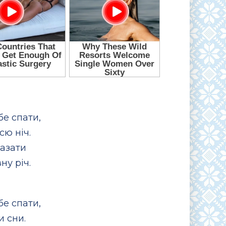
бе спати,
сю ніч.
казати
ну річ.
бе спати,
и сни.