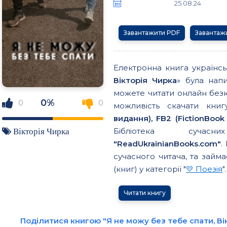
25.08.24
Завантажити PDF
Завантаж
Електронна книга українс
Вікторія Чирка
» була нап
можете читати онлайн без
0%
0
0
можливість скачати кн
видання), FB2 (FictionBook 
Бібліотека сучасн
Вікторія Чирка
"ReadUkrainianBooks.com"
.
сучасного читача, та займа
(книг) у категорії "
💛 Поезія
".
Читати книгу
Поділитися книгою "Я не можу без тебе спати, Ві