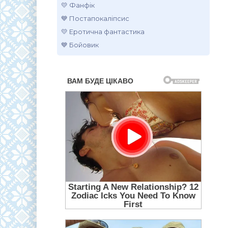
💛 Фанфік
💙 Постапокаліпсис
💛 Еротична фантастика
💙 Бойовик