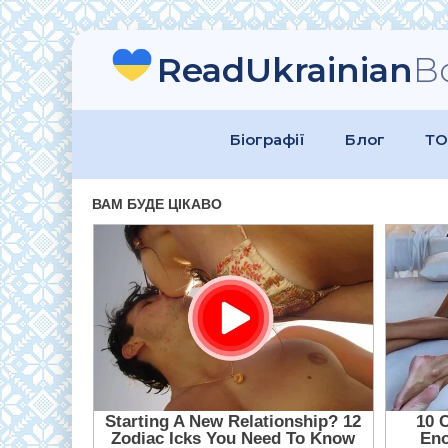
ReadUkrainian
B
Біографії
Блог
ТО