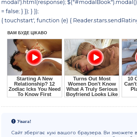
modal').html(response); $("#modalBook").modal(); }
= false; } }); } });
{ touchstart', function (e) { Reader.stars.sendRating(e
Увага!
Сайт зберігає кукі вашого браузера. Ви зможете 