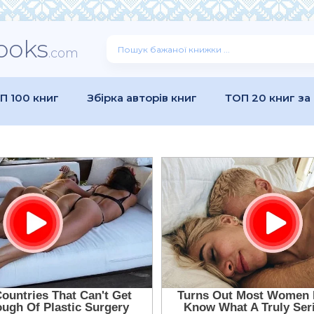
ooks
.com
П 100 книг
Збірка авторів книг
ТОП 20 книг за