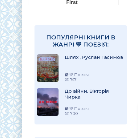
ПОПУЛЯРНІ КНИГИ В
ЖАНРІ 💛 ПОЕЗІЯ:
Шлях , Руслан Гасимов
💛 Поезія
747
До війни, Вікторія
Чирка
💛 Поезія
700