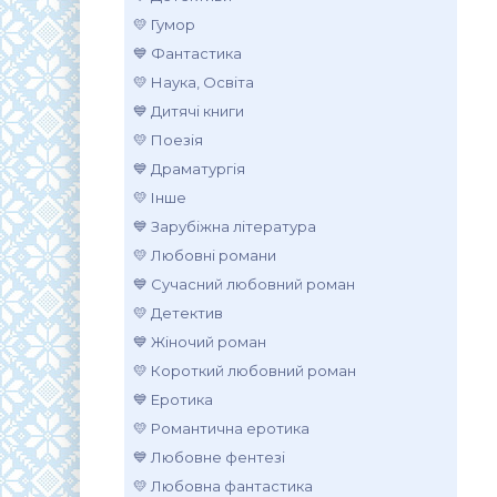
💛 Гумор
💙 Фантастика
💛 Наука, Освіта
💙 Дитячі книги
💛 Поезія
💙 Драматургія
💛 Інше
💙 Зарубіжна література
💛 Любовні романи
💙 Сучасний любовний роман
💛 Детектив
💙 Жіночий роман
💛 Короткий любовний роман
💙 Еротика
💛 Романтична еротика
💙 Любовне фентезі
💛 Любовна фантастика