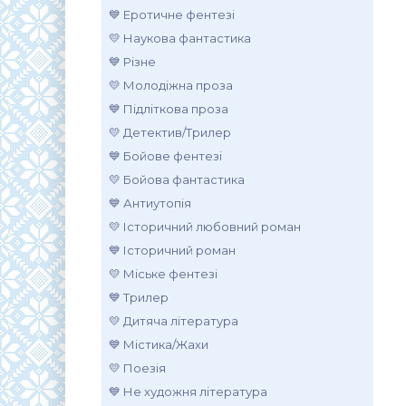
💙 Еротичне фентезі
💛 Наукова фантастика
💙 Різне
💛 Молодіжна проза
💙 Підліткова проза
💛 Детектив/Трилер
💙 Бойове фентезі
💛 Бойова фантастика
💙 Антиутопія
💛 Історичний любовний роман
💙 Історичний роман
💛 Міське фентезі
💙 Трилер
💛 Дитяча література
💙 Містика/Жахи
💛 Поезія
💙 Не художня література