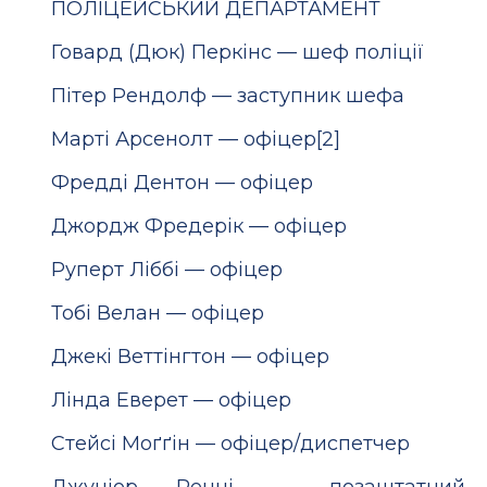
ПОЛІЦЕЙСЬКИЙ ДЕПАРТАМЕНТ
Говард (Дюк) Перкінс — шеф поліції
Пітер Рендолф — заступник шефа
Марті Арсенолт — офіцер[2]
Фредді Дентон — офіцер
Джордж Фредерік — офіцер
Руперт Ліббі — офіцер
Тобі Велан — офіцер
Джекі Веттінгтон — офіцер
Лінда Еверет — офіцер
Стейсі Моґґін — офіцер/диспетчер
Джуніор Ренні — позаштатний