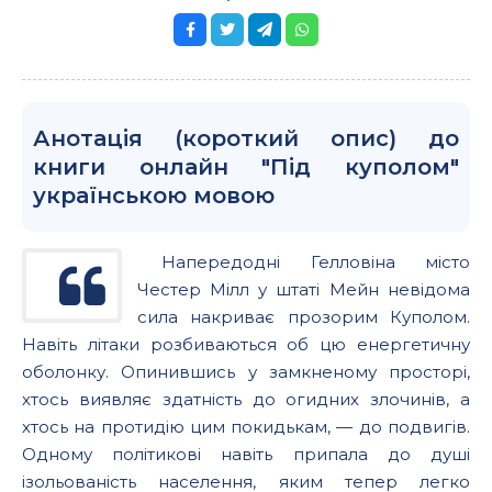
Анотація (короткий опис) до
книги онлайн "Під куполом"
українською мовою
Напередодні Гелловіна місто
Честер Мілл у штаті Мейн невідома
сила накриває прозорим Куполом.
Навіть літаки розбиваються об цю енергетичну
оболонку. Опинившись у замкненому просторі,
хтось виявляє здатність до огидних злочинів, а
хтось на протидію цим покидькам, — до подвигів.
Одному політикові навіть припала до душі
ізольованість населення, яким тепер легко