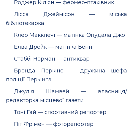
Роджер Кіл'ян — фермер-птахівник
Лicca Джеймісон — міська
бібліотекарка
Клер Макклечі — матінка Опудала Джо
Елва Дрейк — матінка Бенні
Стаббі Норман — антиквар
Бренда Перкінс — дружина шефа
поліції Перкінса
Джулія Шамвей — власниця/
редакторка місцевої газети
Тоні Гай — спортивний репортер
Піт Фрімен — фоторепортер