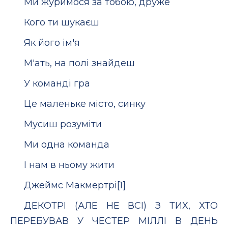
Ми журимося за тобою, друже
Кого ти шукаєш
Як його ім'я
М'ать, на полі знайдеш
У команді гра
Це маленьке місто, синку
Мусиш розуміти
Ми одна команда
І нам в ньому жити
Джеймс Макмертрі[1]
ДЕКОТРІ (АЛЕ НЕ ВСІ) З ТИХ, ХТО
ПЕРЕБУВАВ У ЧЕСТЕР МІЛЛІ В ДЕНЬ