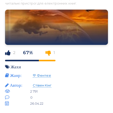
читальні пристрої для електронних книг.
67%
2
1
Жахи
Жанр:
💛 Фентезі
Автор:
Стівен Кінг
2 791
0
26.04.22