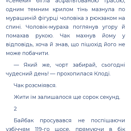
«Сенеки» бігла асфальтованою трасою,
одним темним крилом тінь мазнула по
мурашиній фігурці чоловіка з рюкзаком на
спині. Чоловік-мураха поглянув угору й
помахав рукою. Чак махнув йому у
відповідь, хоча й знав, що пішохід його не
може побачити.
— Який же, чорт забирай, сьогодні
чудесний день! — прохопилася Клоді.
Чак розсміявся.
Жити їм залишалося ще сорок секунд.
2
Байбак просувався не поспішаючи
узбіччям 119-го шосе, прямуючи в бік