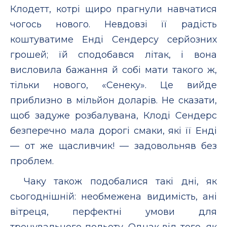
Клодетт, котрі щиро прагнули навчатися
чогось нового. Невдовзі її радість
коштуватиме Енді Сендерсу серйозних
грошей; їй сподобався літак, і вона
висловила бажання й собі мати такого ж,
тільки нового, «Сенеку». Це вийде
приблизно в мільйон доларів. Не сказати,
щоб задуже розбалувана, Клоді Сендерс
безперечно мала дорогі смаки, які її Енді
— от же щасливчик! — задовольняв без
проблем.
Чаку також подобалися такі дні, як
сьогоднішній: необмежена видимість, ані
вітреця, перфектні умови для
тренувального польоту. Однак від того, як