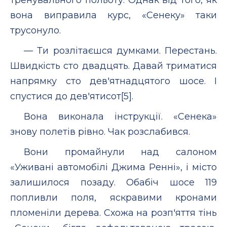
вона виправила курс, «Сенеку» таки
трусонуло.
— Ти розлітаєшся думками. Перестань.
Швидкість сто двадцять. Давай триматися
напрямку сто дев'ятнадцятого шосе. І
спустися до дев'ятисот[5].
Вона виконала інструкції. «Сенека»
знову полетів рівно. Чак розслабився.
Вони промайнули над салоном
«Уживані автомобілі Джима Ренні», і місто
залишилося позаду. Обабіч шосе 119
попливли поля, яскравими кронами
пломеніли дерева. Схожа на розп'яття тінь