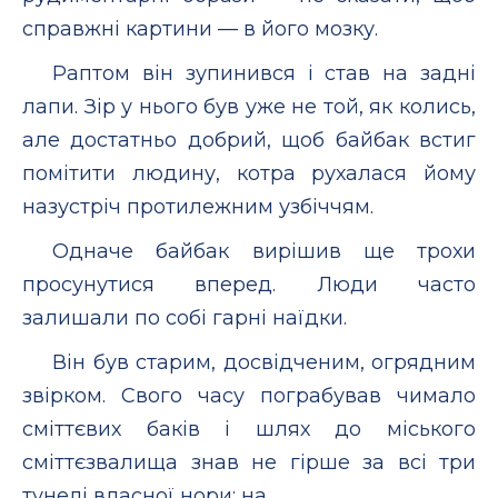
справжні картини — в його мозку.
Раптом він зупинився і став на задні
лапи. Зір у нього був уже не той, як колись,
але достатньо добрий, щоб байбак встиг
помітити людину, котра рухалася йому
назустріч протилежним узбіччям.
Одначе байбак вирішив ще трохи
просунутися вперед. Люди часто
залишали по собі гарні наїдки.
Він був старим, досвідченим, огрядним
звірком. Свого часу пограбував чимало
сміттєвих баків і шлях до міського
сміттєзвалища знав не гірше за всі три
тунелі власної нори: на