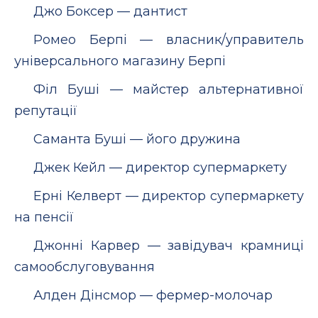
Джо Боксер — дантист
Ромео Берпі — власник/управитель
універсального магазину Берпі
Філ Буші — майстер альтернативної
репутації
Саманта Буші — його дружина
Джек Кейл — директор супермаркету
Ерні Келверт — директор супермаркету
на пенсії
Джонні Карвер — завідувач крамниці
самообслуговування
Алден Дінсмор — фермер-молочар