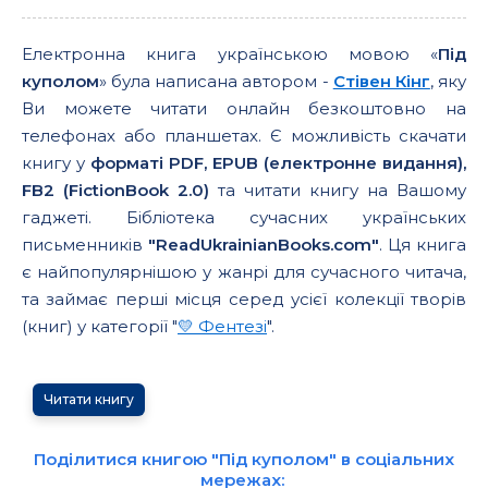
Електронна книга українською мовою «
Під
куполом
» була написана автором -
Стівен Кінг
, яку
Ви можете читати онлайн безкоштовно на
телефонах або планшетах. Є можливість скачати
книгу у
форматі PDF, EPUB (електронне видання),
FB2 (FictionBook 2.0)
та читати книгу на Вашому
гаджеті. Бібліотека сучасних українських
письменників
"ReadUkrainianBooks.com"
. Ця книга
є найпопулярнішою у жанрі для сучасного читача,
та займає перші місця серед усієї колекції творів
(книг) у категорії "
💛 Фентезі
".
Читати книгу
Поділитися книгою "Під куполом" в соціальних
мережах: