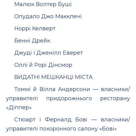
Малюк Волтер Буші
Опудало Джо Макклечі
Норрі Келверт
Бенні Дрейк
Джуді і Дженілл Еверет
Оллі й Рорі Дінсмор
ВИДАТНІ МЕШКАНЦІ МІСТА
Томмі й Вілла Андерсони — власники/
управителі придорожнього ресторану
«Діппер»
Стюарт і Ферналд Бові — власники/
управителі похоронного салону «Бові»