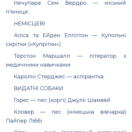
Нечупара Сем Вердро — міський
п'яниця
НЕМІСЦЕВІ
Аліса та Ейден Епплтон — Купольні
сирітки («Купрітки»)
Терстон Маршалл — літератор з
медичними навичками
Каролін Стерджес — аспірантка
ВИДАТНІ СОБАКИ
Горес — пес (коргі) Джулії Шамвей
Кловер — пес (німецька вівчарка)
Пайпер Ліббі