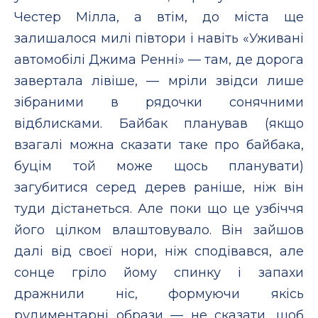
Честер Мілла, а втім, до міста ще
залишалося милі півтори і навіть «Уживані
автомобілі Джима Ренні» — там, де дорога
завертала лівіше, — мріли звідси лише
зібраними в рядочки сонячними
відблисками. Байбак планував (якщо
взагалі можна сказати таке про байбака,
буцім той може щось планувати)
загубитися серед дерев раніше, ніж він
туди дістанеться. Але поки що це узбіччя
його цілком влаштовувало. Він зайшов
далі від своєї нори, ніж сподівався, але
сонце гріло йому спинку і запахи
дражнили ніс, формуючи якісь
рудиментарні образи — не сказати, щоб