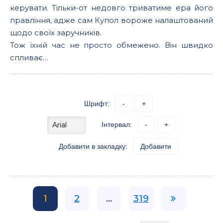
керувати. Тільки-от недовго триватиме ера його
правління, адже сам Купол вороже налаштований
щодо своїх заручників.
Тож їхній час не просто обмежено. Він швидко
спливає…
Шрифт:
-
+
Інтервал:
-
+
Добавити в закладку:
Добавити
1
2
...
319