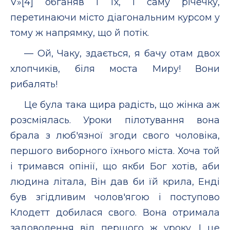
V»[4] обганяв і їх, і саму річечку,
перетинаючи місто діагональним курсом у
тому ж напрямку, що й потік.
— Ой, Чаку, здається, я бачу отам двох
хлопчиків, біля моста Миру! Вони
рибалять!
Це була така щира радість, що жінка аж
розсміялась. Уроки пілотування вона
брала з люб'язної згоди свого чоловіка,
першого виборного їхнього міста. Хоча той
і тримався опінії, що якби Бог хотів, аби
людина літала, Він дав би їй крила, Енді
був згідливим чолов'ягою і поступово
Клодетт добилася свого. Вона отримала
задоволення від першого ж уроку. І це