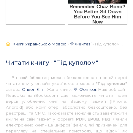
Книги Українською Мовою
»
💛 Фентезі
» Під куполом 📚 - Українською
Читати книгу - "Під куполом"
В нашій бібліотеці можна безкоштовно в повній версії
читати книгу онлайн українською мовою
"Під куполом"
автора
Стівен Кінг
. Жанр книги:
💛 Фентезі
. Наш веб сайт
ReadUkrainianBooks.com дає можливість читати повні
версії улюблених книг на Вашому гаджеті (IPhone,
Android) або комп’ютері абсолютно безкоштовно, без
реєстрації та СМС. Також маєте можливість завантажити
книги на свій гаджет у форматі
PDF, EPUB, FB2.
Файли
електронних книг - це цифрові файли, які призначені для
перегляду на спеціальних пристроях, що відомі як