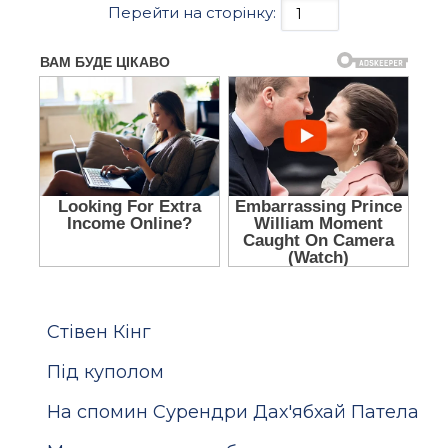
Перейти на сторінку:
Стівен Кінг
Під куполом
На спомин Сурендри Дах'ябхай Патела