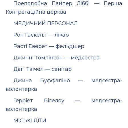
Преподобна Пайпер Ліббі — Перша
Конгрегаційна церква
МЕДИЧНИЙ ПЕРСОНАЛ
Рон Гаскелл — лікар
Расті Еверет — фельдшер
Джинні Томлінсон — медсестра
Дагі Твічел — санітар
Джина Буффаліно — медсестра-
волонтерка
Герріет Біґелоу — медсестра-
волонтерка
МІСЬКІ ДІТИ