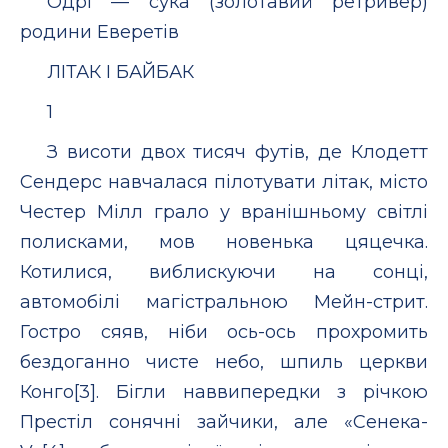
Одрі — сука (золотавий ретривер)
родини Еверетів
ЛІТАК І БАЙБАК
1
З висоти двох тисяч футів, де Клодетт
Сендерс навчалася пілотувати літак, місто
Честер Мілл грало у вранішньому світлі
полисками, мов новенька цяцечка.
Котилися, виблискуючи на сонці,
автомобілі магістральною Мейн-стрит.
Гостро сяяв, ніби ось-ось прохромить
бездоганно чисте небо, шпиль церкви
Конго[3]. Бігли наввипередки з річкою
Престіл сонячні зайчики, але «Сенека-