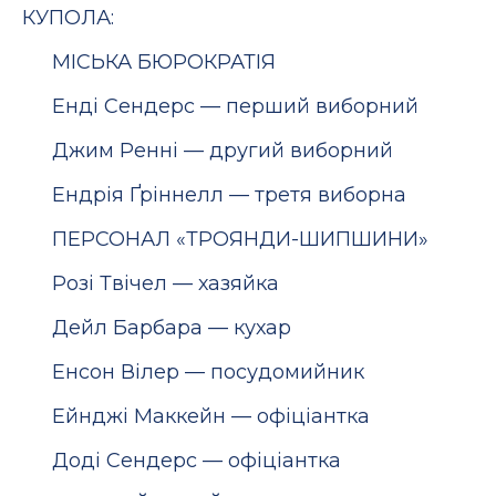
КУПОЛА:
МІСЬКА БЮРОКРАТІЯ
Енді Сендерс — перший виборний
Джим Ренні — другий виборний
Ендрія Ґріннелл — третя виборна
ПЕРСОНАЛ «ТРОЯНДИ-ШИПШИНИ»
Розі Твічел — хазяйка
Дейл Барбара — кухар
Енсон Вілер — посудомийник
Ейнджі Маккейн — офіціантка
Доді Сендерс — офіціантка