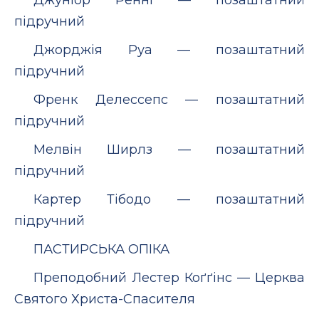
підручний
Джорджія Руа — позаштатний
підручний
Френк Делессепс — позаштатний
підручний
Мелвін Ширлз — позаштатний
підручний
Картер Тібодо — позаштатний
підручний
ПАСТИРСЬКА ОПІКА
Преподобний Лестер Коґґінс — Церква
Святого Христа-Спасителя