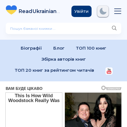
ReadUkrainian
Books
.com
Увійти
Біографії
Блог
ТОП 100 книг
Збірка авторів книг
ТОП 20 книг за рейтингом читачів