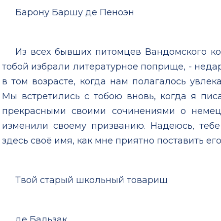
Барону Баршу де Пеноэн
Из всех бывших питомцев Вандомского ко
тобой избрали литературное поприще, - нед
в том возрасте, когда нам полагалось увлекат
Мы встретились с тобою вновь, когда я писа
прекрасными своими сочинениями о немец
изменили своему призванию. Надеюсь, тебе
здесь своё имя, как мне приятно поставить его
Твой старый школьный товарищ
де Бальзак