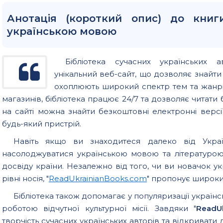
Анотація (короткий опис) до книги
українською мовою
Бібліотека сучасних українських а
унікальний веб-сайт, що дозволяє знайт
охоплюють широкий спектр тем та жанрів
магазинів, бібліотека працює 24/7 та дозволяє читати б
на сайті можна знайти безкоштовні електронні версії
будь-який пристрій.
Навіть якщо ви знаходитеся далеко від Україн
насолоджуватися українською мовою та літературо
досвіду країни. Незалежно від того, чи ви новачок у
рівні носія, "
ReadUkrainianBooks.com
" пропонує широкий
Бібліотека також допомагає у популяризації українс
роботою відчутної культурної місії. Завдяки "
ReadU
творчість сучасних українських авторів та відкривати 