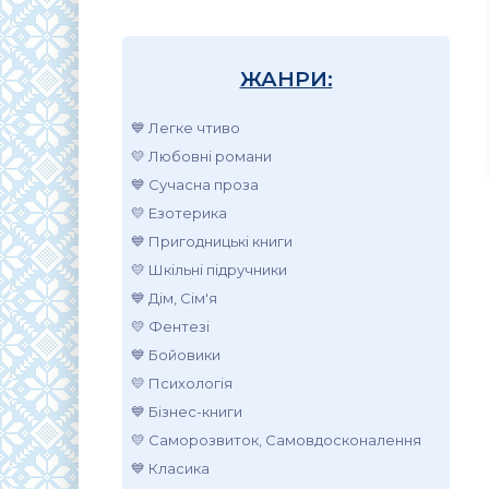
ЖАНРИ:
💙 Легке чтиво
💛 Любовні романи
💙 Сучасна проза
💛 Езотерика
💙 Пригодницькі книги
💛 Шкільні підручники
💙 Дім, Сім'я
💛 Фентезі
💙 Бойовики
💛 Психологія
💙 Бізнес-книги
💛 Саморозвиток, Самовдосконалення
💙 Класика