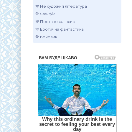
💙 Не художня література
💛 Фанфік
💙 Постапокаліпсис
💛 Еротична фантастика
💙 Бойовик