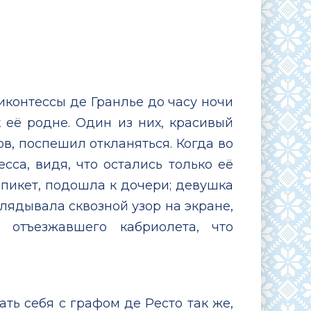
виконтессы де Гранлье до часу ночи
 её родне. Один из них, красивый
в, поспешил откланяться. Когда во
сса, видя, что остались только её
 пикет, подошла к дочери; девушка
глядывала сквозной узор на экране,
 отъезжавшего кабриолета, что
ть себя с графом де Ресто так же,