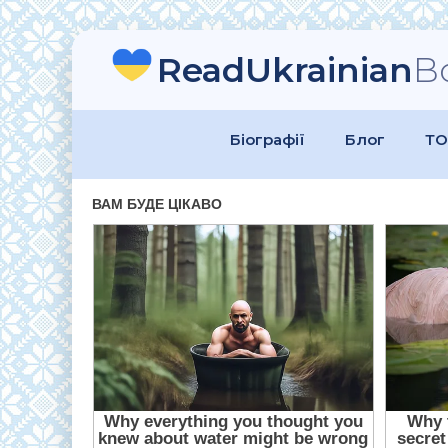
ReadUkrainian
B
Біографії
Блог
ТО