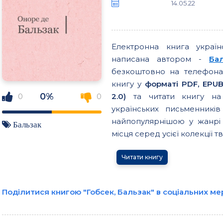
14.05.22
Електронна книга украї
написана автором -
Ба
безкоштовно на телефонах
книгу у
форматі PDF, EPUB
0%
2.0)
та читати книгу на 
0
0
українських письменникі
найпопулярнішою у жанрі 
Бальзак
місця серед усієї колекції тв
Читати книгу
Поділитися книгою "Гобсек, Бальзак" в соціальних м