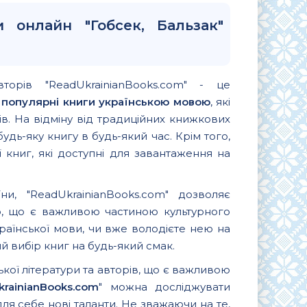
 онлайн "Гобсек, Бальзак"
вторів "ReadUkrainianBooks.com" - це
и
популярні книги українською мовою
, які
. На відміну від традиційних книжкових
удь-яку книгу в будь-який час. Крім того,
 книг, які доступні для завантаження на
и, "ReadUkrainianBooks.com" дозволяє
ю, що є важливою частиною культурного
країнської мови, чи вже володієте нею на
 вибір книг на будь-який смак.
ької літератури та авторів, що є важливою
krainianBooks.com
" можна досліджувати
для себе нові таланти. Не зважаючи на те,