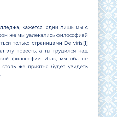
лледжа, кажется, одни лишь мы с
аром же мы увлекались философией
ься только страницами De viris.[1]
л эту повесть, а ты трудился над
кой философии. Итак, мы оба не
 столь же приятно будет увидеть
.