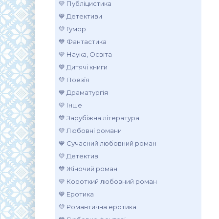
💛 Публіцистика
💙 Детективи
💛 Гумор
💙 Фантастика
💛 Наука, Освіта
💙 Дитячі книги
💛 Поезія
💙 Драматургія
💛 Інше
💙 Зарубіжна література
💛 Любовні романи
💙 Сучасний любовний роман
💛 Детектив
💙 Жіночий роман
💛 Короткий любовний роман
💙 Еротика
💛 Романтична еротика