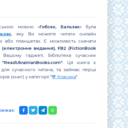
нською мовою «
Гобсек, Бальзак
» була
льзак
, яку Ви можете читати онлайн
 або планшетах. Є можливість скачати
 (електронне видання), FB2 (FictionBook
Вашому гаджеті. Бібліотека сучасних
в
"ReadUkrainianBooks.com"
. Ця книга є
для сучасного читача, та займає перші
орів (книг) у категорії "
💙 Класика
".
ережах: