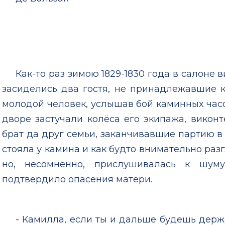
Как-то раз зимою 1829-1830 года в салоне 
засиделись два гостя, не принадлежавшие к
молодой человек, услышав бой каминных часо
дворе застучали колёса его экипажа, виконте
брат да друг семьи, заканчивавшие партию в
стояла у камина и как будто внимательно раз
но, несомненно, прислушивалась к шуму
подтвердило опасения матери.
- Камилла, если ты и дальше будешь держа