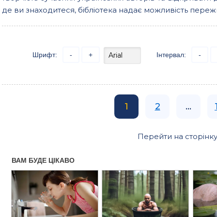
де ви знаходитеся, бібліотека надає можливість пережи
Шрифт:
-
+
Інтервал:
-
1
2
...
Перейти на сторінку