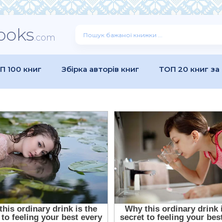
ooks
.com
П 100 книг
Збірка авторів книг
ТОП 20 книг за