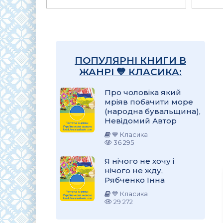
ПОПУЛЯРНІ КНИГИ В
ЖАНРІ 💙 КЛАСИКА:
Про чоловіка який
мріяв побачити море
(народна бувальщина),
Невідомий Автор
💙 Класика
36 295
Я нічого не хочу і
нічого не жду,
Рябченко Інна
💙 Класика
29 272