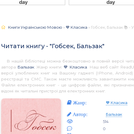
Книги Українською Мовою
»
💙 Класика
» Гобсек, Бальзак 📚 -
Читати книгу - "Гобсек, Бальзак"
В нашій бібліотеці можна безкоштовно в повній версії ч
автора
Бальзак
. Жанр книги:
💙 Класика
. Наш веб сайт ReadU
версії улюблених книг на Вашому гаджеті (IPhone, Android
реєстрації та СМС. Також маєте можливість завантажити кн
Файли електронних книг - це цифрові файли, які призначен
відомі як читальні пристрої для електронних книг.
Жанр:
💙 Класика
Автор:
Бальзак
514
0