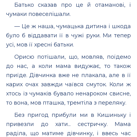
Батько сказав про це й отаманові, і
чумаки повеселішали.
— Це ж наша, чумацька дитина і шкода
було б віддавати її в чужі руки. Ми тепер
усі, мов її хресні батьки.
Орисю потішали, що, мовляв, поїдемо
до нас, а коли мама видужає, то також
приїде. Дівчинка вже не плакала, але в її
карих очах завжди чаївся смуток. Коли ж
хтось із чумаків бувало ненароком свисне,
то вона, мов пташка, тремтіла з переляку.
Без пригод прибули ми в Кишиньку і
привезли до хати... сестричку. Мама
раділа, що матиме дівчинку, і ввесь час