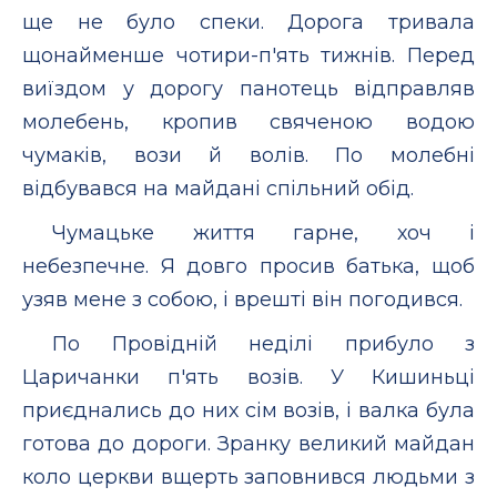
ще не було спеки. Дорога тривала
щонайменше чотири-п'ять тижнів. Перед
виїздом у дорогу панотець відправляв
молебень, кропив свяченою водою
чумаків, вози й волів. По молебні
відбувався на майдані спільний обід.
Чумацьке життя гарне, хоч і
небезпечне. Я довго просив батька, щоб
узяв мене з собою, і врешті він погодився.
По Провідній неділі прибуло з
Царичанки п'ять возів. У Кишиньці
приєднались до них сім возів, і валка була
готова до дороги. Зранку великий майдан
коло церкви вщерть заповнився людьми з