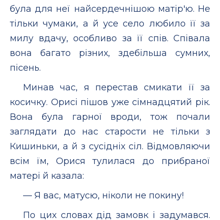
була для неї найсердечнішою матір'ю. Не
тільки чумаки, а й усе село любило її за
милу вдачу, особливо за її спів. Співала
вона багато різних, здебільша сумних,
пісень.
Минав час, я перестав смикати її за
косичку. Орисі пішов уже сімнадцятий рік.
Вона була гарної вроди, тож почали
заглядати до нас старости не тільки з
Кишиньки, а й з сусідніх сіл. Відмовляючи
всім їм, Орися тулилася до прибраної
матері й казала:
— Я вас, матусю, ніколи не покину!
По цих словах дід замовк і задумався.