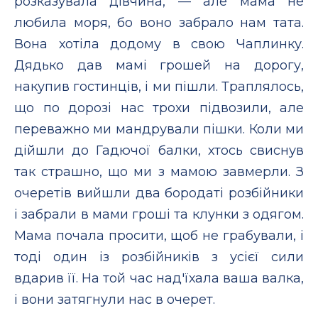
розказувала дівчина, — але мама не
любила моря, бо воно забрало нам тата.
Вона хотіла додому в свою Чаплинку.
Дядько дав мамі грошей на дорогу,
накупив гостинців, і ми пішли. Траплялось,
що по дорозі нас трохи підвозили, але
переважно ми мандрували пішки. Коли ми
дійшли до Гадючої балки, хтось свиснув
так страшно, що ми з мамою завмерли. З
очеретів вийшли два бородаті розбійники
і забрали в мами гроші та клунки з одягом.
Мама почала просити, щоб не грабували, і
тоді один із розбійників з усієї сили
вдарив її. На той час над'їхала ваша валка,
і вони затягнули нас в очерет.