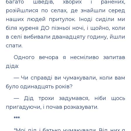
багато шведів, хворих і ранених,
розійшлися по селах, де знайшли серед
наших людей притулок. Іноді сиділи ми
біля куреня ДО пізньої ночі, і щойно, коли
в селі вибивали дванадцяту годину, йшли
спати.
Одного вечора я несміливо запитав
діда:
— Чи справді ви чумакували, коли вам
було одинадцять років?
— Дід трохи задумався, ніби щось
пригадуючи, і почав розказувати.
***
"Мої дід і батько чумакували. Від них я