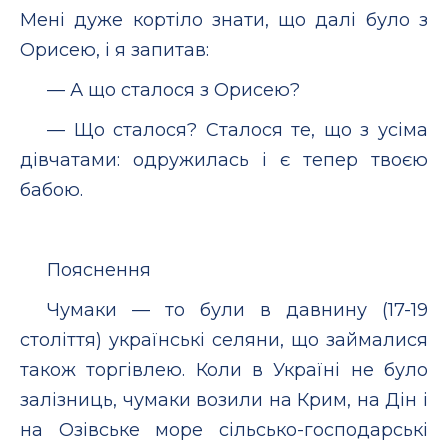
Мені дуже кортіло знати, що далі було з
Орисею, і я запитав:
— А що сталося з Орисею?
— Що сталося? Сталося те, що з усіма
дівчатами: одружилась і є тепер твоєю
бабою.
Пояснення
Чумаки — то були в давнину (17-19
століття) українські селяни, що займалися
також торгівлею. Коли в Україні не було
залізниць, чумаки возили на Крим, на Дін і
на Озівське море сільсько-господарські