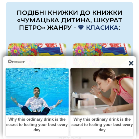
ПОДІБНІ КНИЖКИ ДО КНИЖКИ
«ЧУМАЦЬКА ДИТИНА, ШКУРАТ
ПЕТРО» ЖАНРУ -
💙 КЛАСИКА
:
Я матиму дитину
Чи ангел принесе
від дощу, Цілик
мені маму?, Шкурат
Ірина
Петро
КОМЕНТАРІ ТА ВІДГУКИ (0) ДО
КНИГИ "ЧУМАЦЬКА ДИТИНА, ШКУРАТ