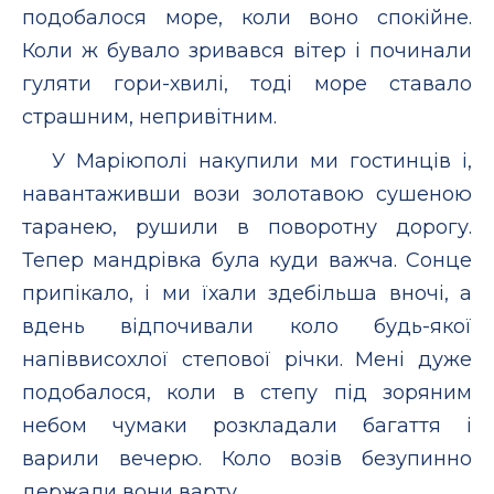
подобалося море, коли воно спокійне.
Коли ж бувало зривався вітер і починали
гуляти гори-хвилі, тоді море ставало
страшним, непривітним.
У Маріюполі накупили ми гостинців і,
навантаживши вози золотавою сушеною
таранею, рушили в поворотну дорогу.
Тепер мандрівка була куди важча. Сонце
припікало, і ми їхали здебільша вночі, а
вдень відпочивали коло будь-якої
напіввисохлої степової річки. Мені дуже
подобалося, коли в степу під зоряним
небом чумаки розкладали багаття і
варили вечерю. Коло возів безупинно
держали вони варту.