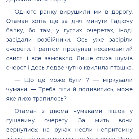
Одного ранку вирушили ми в дорогу.
Отаман хотів ще за дня минути Гадючу
балку, бо там, у густих очеретах, іноді
засідали розбійники. Ось уже засіріли
очерети. І раптом пролунав несамовитий
свист, і все замовкло. Лише стиха шумів
очерет і десь ледве чутно квилила пташка.
— Що це може бути ? — міркували
чумаки. — Треба піти й подивитись, може
яке лихо трапилось?
Отаман з двома чумаками пішов у
гущавину очерету. За мить вони
вернулись; на руках несли непритомну
жінку і дівчину восьми-дев'яти років. Вона