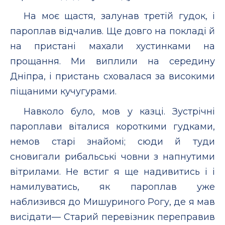
На моє щастя, залунав третій гудок, і
пароплав відчалив. Ще довго на покладі й
на пристані махали хустинками на
прощання. Ми виплили на середину
Дніпра, і пристань сховалася за високими
піщаними кучугурами.
Навколо було, мов у казці. Зустрічні
пароплави віталися короткими гудками,
немов старі знайомі; сюди й туди
сновигали рибальські човни з напнутими
вітрилами. Не встиг я ще надивитись і і
намилуватись, як пароплав уже
наблизився до Мишуриного Рогу, де я мав
висідати— Старий перевізник переправив