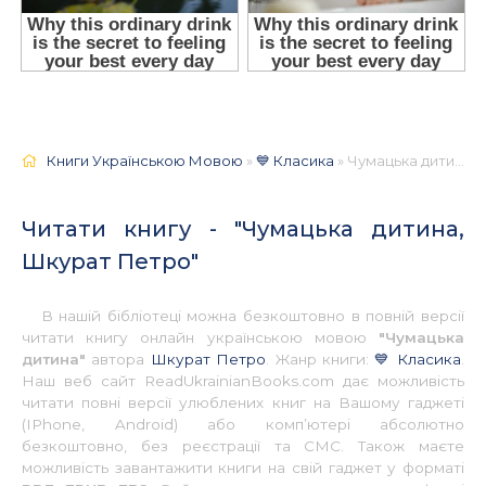
Книги Українською Мовою
»
💙 Класика
» Чумацька дитина, Шкурат Петро 📚 - Українською
Читати книгу - "Чумацька дитина,
Шкурат Петро"
В нашій бібліотеці можна безкоштовно в повній версії
читати книгу онлайн українською мовою
"Чумацька
дитина"
автора
Шкурат Петро
. Жанр книги:
💙 Класика
.
Наш веб сайт ReadUkrainianBooks.com дає можливість
читати повні версії улюблених книг на Вашому гаджеті
(IPhone, Android) або комп’ютері абсолютно
безкоштовно, без реєстрації та СМС. Також маєте
можливість завантажити книги на свій гаджет у форматі