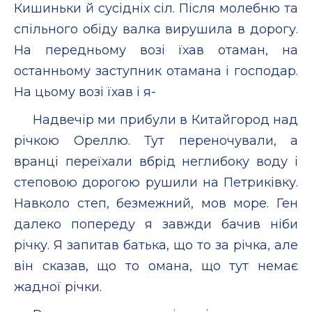
Кишиньки й сусідніх сіл. Після молебню та
спільного обіду валка вирушила в дорогу.
На передньому возі їхав отаман, на
останньому заступник отамана і господар.
На цьому возі їхав і я-
Надвечір ми прибули в Китайгород над
річкою Ореллю. Тут переночували, а
вранці переїхали вбрід неглибоку воду і
степовою дорогою рушили на Петриківку.
Навколо степ, безмежний, мов море. Ген
далеко попереду я завжди бачив ніби
річку. Я запитав батька, що то за річка, але
він сказав, що то омана, що тут немає
жадної річки.