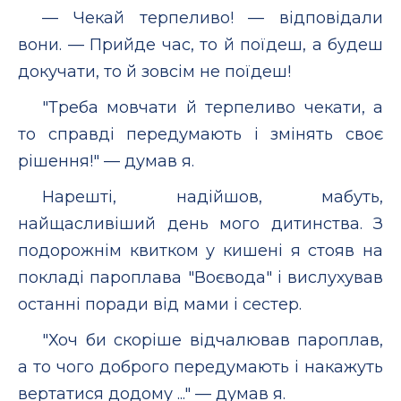
— Чекай терпеливо! — відповідали
вони. — Прийде час, то й поїдеш, а будеш
докучати, то й зовсім не поїдеш!
"Треба мовчати й терпеливо чекати, а
то справді передумають і змінять своє
рішення!" — думав я.
Нарешті, надійшов, мабуть,
найщасливіший день мого дитинства. З
подорожнім квитком у кишені я стояв на
покладі пароплава "Воєвода" і вислухував
останні поради від мами і сестер.
"Хоч би скоріше відчалював пароплав,
а то чого доброго передумають і накажуть
вертатися додому ..." — думав я.