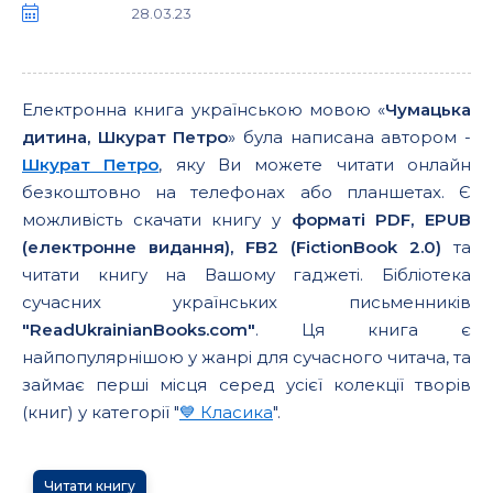
28.03.23
Електронна книга українською мовою «
Чумацька
дитина, Шкурат Петро
» була написана автором -
Шкурат Петро
, яку Ви можете читати онлайн
безкоштовно на телефонах або планшетах. Є
можливість скачати книгу у
форматі PDF, EPUB
(електронне видання), FB2 (FictionBook 2.0)
та
читати книгу на Вашому гаджеті. Бібліотека
сучасних українських письменників
"ReadUkrainianBooks.com"
. Ця книга є
найпопулярнішою у жанрі для сучасного читача, та
займає перші місця серед усієї колекції творів
(книг) у категорії "
💙 Класика
".
Читати книгу