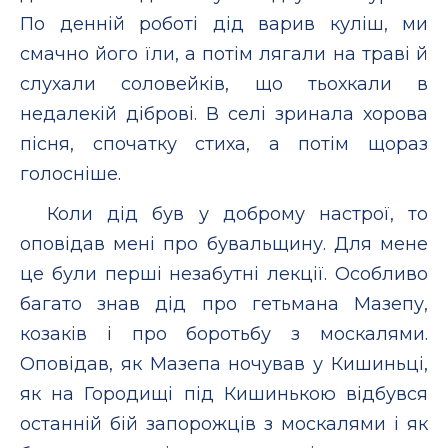
По денній роботі дід варив куліш, ми
смачно його їли, а потім лягали на траві й
слухали соловейків, що тьохкали в
недалекій діброві. В селі зринала хорова
пісня, спочатку стиха, а потім щораз
голосніше.
Коли дід був у доброму настрої, то
оповідав мені про бувальщину. Для мене
це були перші незабутні лекції. Особливо
багато знав дід про гетьмана Мазепу,
козаків і про боротьбу з москалями.
Оповідав, як Мазепа ночував у Кишиньці,
як на Городищі під Кишинькою відбувся
останній бій запорожців з москалями і як