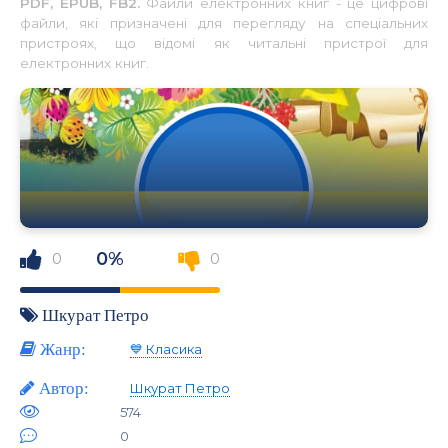
PDF, EPUB, FB2.
Файли електронних книг - це цифрові
файли, які призначені для перегляду на спеціальних
пристроях, що відомі як читальні пристрої для
електронних книг.
0%
0
0
Шкурат Петро
Жанр:
💙 Класика
Автор:
Шкурат Петро
574
0