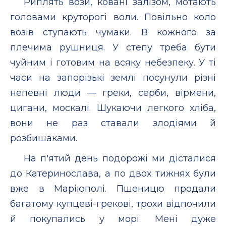
Риплять вози, ковані залізом, мотають
головами круторогі воли. Повільно коло
возів ступають чумаки. В кожного за
плечима рушниця. У степу треба бути
чуйним і готовим на всяку небезпеку. У ті
часи на запорізькі землі посунули різні
непевні люди — греки, серби, вірмени,
цигани, москалі. Шукаючи легкого хліба,
вони не раз ставали злодіями й
розбишаками.
На п'ятий день подорожі ми дісталися
до Катеринослава, а по двох тижнях були
вже в Маріюполі. Пшеницю продали
багатому купцеві-грекові, трохи відпочили
й покупались у морі. Мені дуже