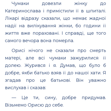
Чумаки довезли жінку до
Катеринослава і примістили її в шпиталі.
Лікарі відразу сказали, що немає жадної
надії на вилікування жінки, бо години її
життя вже пораховані. І справді, ще того
самого вечора вона померла.
Орисі нічого не сказали про смерть
матері, але всі чумаки зажурилися її
долею. Журився і я. Думав, що було б
добре, якби батько взяв її до нашої хати. Я
згадав про це батькові. Він уважно
вислухав і сказав:
— Це ти, сину, добре придумав.
Візьмемо Орисю до себе.