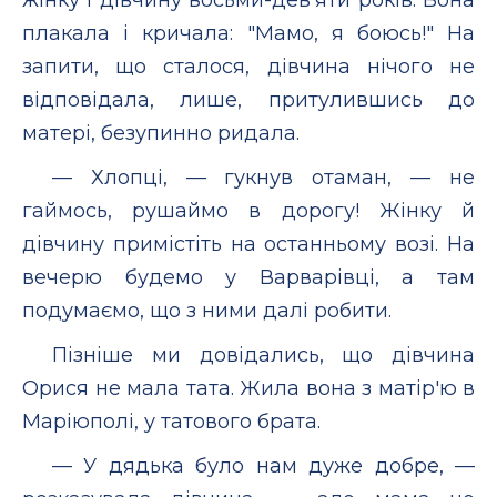
плакала і кричала: "Мамо, я боюсь!" На
запити, що сталося, дівчина нічого не
відповідала, лише, притулившись до
матері, безупинно ридала.
— Хлопці, — гукнув отаман, — не
гаймось, рушаймо в дорогу! Жінку й
дівчину примістіть на останньому возі. На
вечерю будемо у Варварівці, а там
подумаємо, що з ними далі робити.
Пізніше ми довідались, що дівчина
Орися не мала тата. Жила вона з матір'ю в
Маріюполі, у татового брата.
— У дядька було нам дуже добре, —