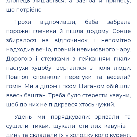
хлопець лишається, а завтра я принесу,
що потрібно.
Трохи відпочивши, баба забрала
порожні глечики й пішла додому. Сонце
збиралося на відпочинок, і непомітно
надходив вечір, повний невимовного чару.
Дорогою і стежками з гейканням гнали
пастухи худобу, верталися з поля люди.
Повітря сповняли перегуки та веселий
гомін. Ми з дідом і псом Циганом обійшли
ввесь баштан. Треба було стерегти кавуни,
щоб до них не підкрався хтось чужий.
Удень ми порядкували: зривали та
сушили тикви, шукали стиглих кавунів і
динь та складали їх у холодку коло куреня.