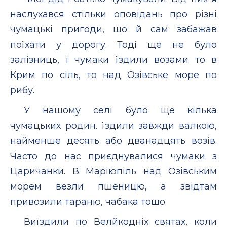
наслухався стільки оповідань про різні
чумацькі пригоди, що й сам забажав
поїхати у дорогу. Тоді ще не було
залізниць, і чумаки їздили возами то в
Крим по сіль, то над Озівське море по
рибу.
У нашому селі було ще кілька
чумацьких родин. їздили завжди валкою,
найменше десять або дванадцять возів.
Часто до нас приєднувалися чумаки з
Царичанки. В Маріюпіль над Озівським
морем везли пшеницю, а звідтам
привозили тараню, чабака тощо.
Виїздили по Велйкодніх святах, коли