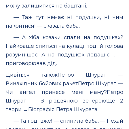
можу залишитися на баштані.
— Таж тут немає ні подушки, ні чим
накритися! — сказала баба.
— А хіба козаки спали на подушках?
Найкраще спиться на кулаці, тоді й голова
розумнішає. А на подушках ледащіє ... —
приговорював дід.
Дивіться такожПетро Шкурат —
Винахідник бойових ракетПетро Шкурат —
Чи ангел принесе мені маму?Петро
Шкурат — З різдвяною вечероюЩе 2
твори →Біографія Петра Шкурата
— Та годі вже! — спинила баба. — Нехай