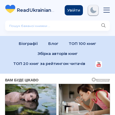
ReadUkrainian
Books
.com
Увійти
Біографії
Блог
ТОП 100 книг
Збірка авторів книг
ТОП 20 книг за рейтингом читачів