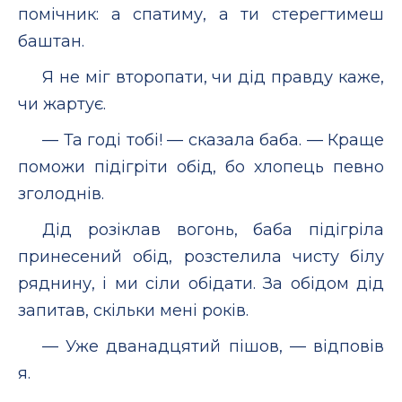
помічник: а спатиму, а ти стерегтимеш
баштан.
Я не міг второпати, чи дід правду каже,
чи жартує.
— Та годі тобі! — сказала баба. — Краще
поможи підігріти обід, бо хлопець певно
зголоднів.
Дід розіклав вогонь, баба підігріла
принесений обід, розстелила чисту білу
ряднину, і ми сіли обідати. За обідом дід
запитав, скільки мені років.
— Уже дванадцятий пішов, — відповів
я.