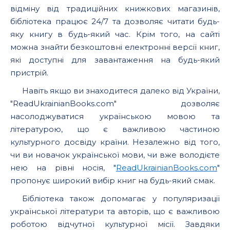
відміну від традиційних книжкових магазинів,
бібліотека працює 24/7 та дозволяє читати будь-
яку книгу в будь-який час. Крім того, на сайті
можна знайти безкоштовні електронні версії книг,
які доступні для завантаження на будь-який
пристрій.
Навіть якщо ви знаходитеся далеко від України,
"ReadUkrainianBooks.com" дозволяє
насолоджуватися українською мовою та
літературою, що є важливою частиною
культурного досвіду країни. Незалежно від того,
чи ви новачок української мови, чи вже володієте
нею на рівні носія, "
ReadUkrainianBooks.com
"
пропонує широкий вибір книг на будь-який смак.
Бібліотека також допомагає у популяризації
української літератури та авторів, що є важливою
роботою відчутної культурної місії. Завдяки