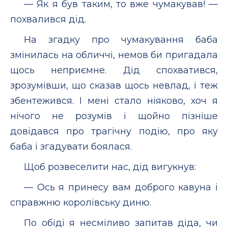
— Як я був таким, то вже чумакував! —
похвалився дід.
На згадку про чумакування баба
змінилась на обличчі, немов би пригадала
щось неприємне. Дід спохватився,
зрозумівши, що сказав щось невлад, і теж
збентежився. І мені стало ніяково, хоч я
нічого не розумів і щойно пізніше
довідався про трагічну подію, про яку
баба і згадувати боялася.
Щоб розвеселити нас, дід вигукнув:
— Ось я принесу вам доброго кавуна і
справжню королівську диню.
По обіді я несміливо запитав діда, чи