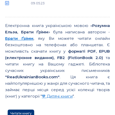
09.05.23
Електронна книга українською мовою «
Розумна
Ельза, Брати Ґрімм
» була написана автором -
Брати Ґрімм
, яку Ви можете читати онлайн
безкоштовно на телефонах або планшетах. Є
можливість скачати книгу у
форматі PDF, EPUB
(електронне видання), FB2 (FictionBook 2.0)
та
читати книгу на Вашому гаджеті. Бібліотека
сучасних українських письменників
"ReadUkrainianBooks.com"
. Ця книга є
найпопулярнішою у жанрі для сучасного читача, та
займає перші місця серед усієї колекції творів
(книг) у категорії "
💙 Дитячі книги
".
Читати книгу