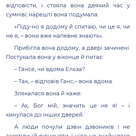
відповісти, і стояла вона деякий час у
сумніві; нарешті вона подумала:
«Піду-но я додому й спитаю, чи це я, чи
не я, – вони вже напевне знають».
Прибігла вона додому, а двері зачинені.
Постукала вона у віконце й питає:
– Гансе, чи вдома Ельза?
– Так, – відповів Ганс,– вона вдома.
Злякалася вона й каже:
– Ах, Бог мій, значить це не я! – і
кинулася до інших дверей.
А люди почули дзвін дзвоників і не
захотіли їй відчиняти, і ніде не знайшлося