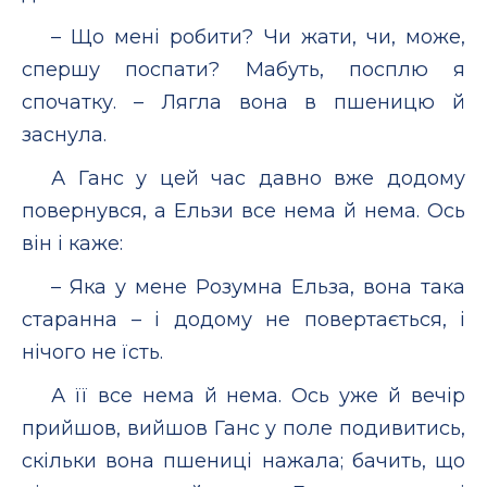
– Що мені робити? Чи жати, чи, може,
спершу поспати? Мабуть, посплю я
спочатку. – Лягла вона в пшеницю й
заснула.
А Ганс у цей час давно вже додому
повернувся, а Ельзи все нема й нема. Ось
він і каже:
– Яка у мене Розумна Ельза, вона така
старанна – і додому не повертається, і
нічого не їсть.
А її все нема й нема. Ось уже й вечір
прийшов, вийшов Ганс у поле подивитись,
скільки вона пшениці нажала; бачить, що