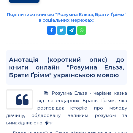
Поділитися книгою "Розумна Ельза, Брати Ґрімм"
в соціальних мережах:
Анотація (короткий опис) до
книги онлайн "Розумна Ельза,
Брати Ґрімм" українською мовою
📚 Розумна Ельза - чарівна казка
від легендарних Братів Ґрімм, яка
розповідає історію про молоду
дівчину, обдаровану великим розумом та
винахідливістю. 🧠✨