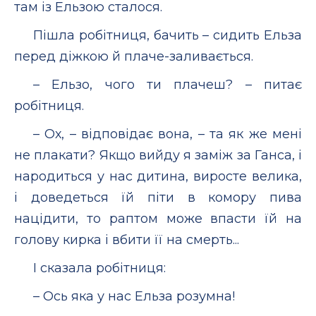
там із Ельзою сталося.
Пішла робітниця, бачить – сидить Ельза
перед діжкою й плаче-заливається.
– Ельзо, чого ти плачеш? – питає
робітниця.
– Ох, – відповідає вона, – та як же мені
не плакати? Якщо вийду я заміж за Ганса, і
народиться у нас дитина, виросте велика,
і доведеться їй піти в комору пива
націдити, то раптом може впасти їй на
голову кирка і вбити її на смерть...
І сказала робітниця:
– Ось яка у нас Ельза розумна!