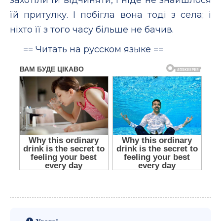
їй притулку. І побігла вона тоді з села; і
ніхто її з того часу більше не бачив.
== Читать на русском языке ==