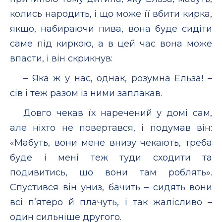
колись народить, і що може її вбити кирка,
якщо, набираючи пива, вона буде сидіти
саме під киркою, а в цей час вона може
впасти, і він скрикнув:
– Яка ж у нас, однак, розумна Ельза! –
сів і теж разом із ними заплакав.
Довго чекав їх наречений у домі сам,
але ніхто не повертався, і подумав він:
«Мабуть, вони мене внизу чекають, треба
буде і мені теж туди сходити та
подивитись, що вони там роблять».
Спустився він униз, бачить – сидять вони
всі п’ятеро й плачуть, і так жалісливо –
один сильніше другого.