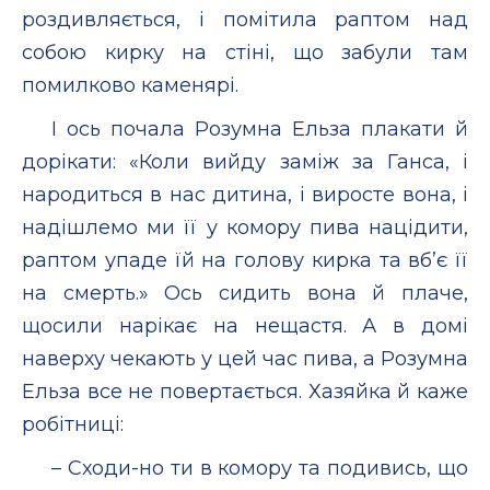
роздивляється, і помітила раптом над
собою кирку на стіні, що забули там
помилково каменярі.
І ось почала Розумна Ельза плакати й
дорікати: «Коли вийду заміж за Ганса, і
народиться в нас дитина, і виросте вона, і
надішлемо ми її у комору пива націдити,
раптом упаде їй на голову кирка та вб’є її
на смерть.» Ось сидить вона й плаче,
щосили нарікає на нещастя. А в домі
наверху чекають у цей час пива, а Розумна
Ельза все не повертається. Хазяйка й каже
робітниці:
– Сходи-но ти в комору та подивись, що