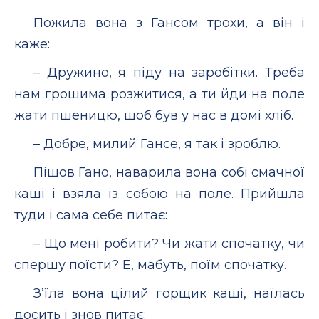
Пожила вона з Гансом трохи, а він і
каже:
– Дружино, я піду на заробітки. Треба
нам грошима розжитися, а ти йди на поле
жати пшеницю, щоб був у нас в домі хліб.
– Добре, милий Гансе, я так і зроблю.
Пішов Гано, наварила вона собі смачної
каші і взяла із собою на поле. Прийшла
туди і сама себе питає:
– Що мені робити? Чи жати спочатку, чи
спершу поїсти? Е, мабуть, поїм спочатку.
З’їла вона цілий горщик каші, наїлась
досить і знов питає: