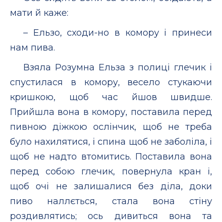
мати й каже:
– Ельзо, сходи-но в комору і принеси
нам пива.
Взяла Розумна Ельза з полиці глечик і
спустилася в комору, весело стукаючи
кришкою, щоб час йшов швидше.
Прийшла вона в комору, поставила перед
пивною діжкою ослінчик, щоб не треба
було нахилятися, і спина щоб не заболіла, і
щоб не надто втомитись. Поставила вона
перед собою глечик, повернула кран і,
щоб очі не залишалися без діла, доки
пиво наллється, стала вона стіну
роздивлятись; ось дивиться вона та