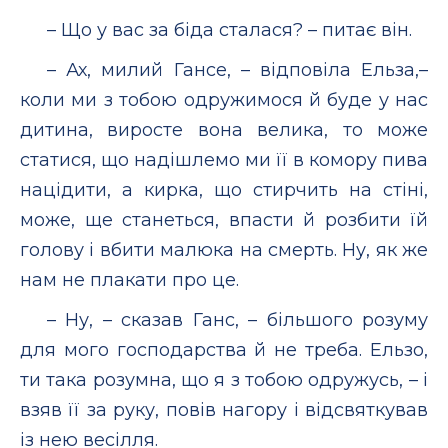
– Що у вас за біда сталася? – питає він.
– Ах, милий Гансе, – відповіла Ельза,–
коли ми з тобою одружимося й буде у нас
дитина, виросте вона велика, то може
статися, що надішлемо ми її в комору пива
націдити, а кирка, що стирчить на стіні,
може, ще станеться, впасти й розбити їй
голову і вбити малюка на смерть. Ну, як же
нам не плакати про це.
– Ну, – сказав Ганс, – більшого розуму
для мого господарства й не треба. Ельзо,
ти така розумна, що я з тобою одружусь, – і
взяв її за руку, повів нагору і відсвяткував
із нею весілля.