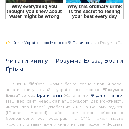
Книги Українською Мовою
»
💙 Дитячі книги
» Розумна Ельза, Брати Ґрімм 📚 - Українською
Читати книгу - "Розумна Ельза, Брати
Ґрімм"
В нашій бібліотеці можна безкоштовно в повній версії
читати книгу онлайн українською мовою
"Розумна
Ельза"
автора
Брати Ґрімм
. Жанр книги:
💙 Дитячі книги
.
Наш веб сайт ReadUkrainianBooks.com дає можливість
читати повні версії улюблених книг на Вашому гаджеті
(IPhone, Android) або комп’ютері абсолютно
безкоштовно, без реєстрації та СМС. Також маєте
можливість завантажити книги на свій гаджет у форматі