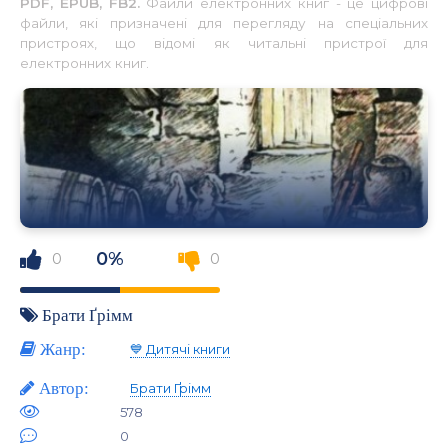
PDF, EPUB, FB2.
Файли електронних книг - це цифрові
файли, які призначені для перегляду на спеціальних
пристроях, що відомі як читальні пристрої для
електронних книг.
0%
0
0
Брати Ґрімм
Жанр:
💙 Дитячі книги
Автор:
Брати Ґрімм
578
0