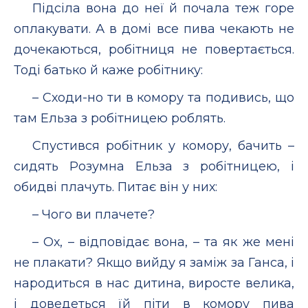
Підсіла вона до неї й почала теж горе
оплакувати. А в домі все пива чекають не
дочекаються, робітниця не повертається.
Тоді батько й каже робітнику:
– Сходи-но ти в комору та подивись, що
там Ельза з робітницею роблять.
Спустився робітник у комору, бачить –
сидять Розумна Ельза з робітницею, і
обидві плачуть. Питає він у них:
– Чого ви плачете?
– Ох, – відповідає вона, – та як же мені
не плакати? Якщо вийду я заміж за Ганса, і
народиться в нас дитина, виросте велика,
і доведеться їй піти в комору пива