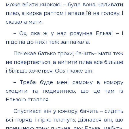
може вбити киркою, – буде вона наливати
пиво, а кирка раптом і впаде їй на голову. І
сказала мати:
– Ох, яка ж у нас розумна Ельза! – і
підсіла до них і теж заплакала.
Почекав батько трохи, бачить– мати теж
не повертається, а випити пива все більше
і більше хочеться. Ось і каже він:
– Треба буде мені самому в комору
сходити та подивитись, що це там із
Ельзою сталося.
Спустився він у комору, бачить – сидять
всі поряд і гірко плачуть; дізнався він, що
причиною тому дитина, яку Ельза, мабуть,