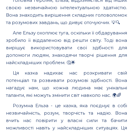
Головна героїня, Ельза, відрізняється від інших
своєю незвичайною інтелектуальною здатністю.
Вона знаходить вирішення складних головоломок
та розумових завдань, що дивує оточуючих. 💡🔍
Але Ельзу охоплює туга, оскільки її обдарування
зробило її віддаленою від решти світу. Тоді вона
вирішує використовувати свої здібності для
допомоги людям, знаходячи творчі рішення для
найскладніших проблем. 🤔🌟
Ця казка надихає нас розкривати свій
потенціал та розвивати розумові здібності. Вона
нагадує нам, що кожна людина має унікальні
таланти, які можуть змінити світ навколо нас. 🌍🌈
Розумна Ельза - це казка, яка поєднує в собі
незвичайність, розум, творчість та надію. Вона
вчить нас повірити у власні сили та бачити
можливості навіть у найскладніших ситуаціях. Ця