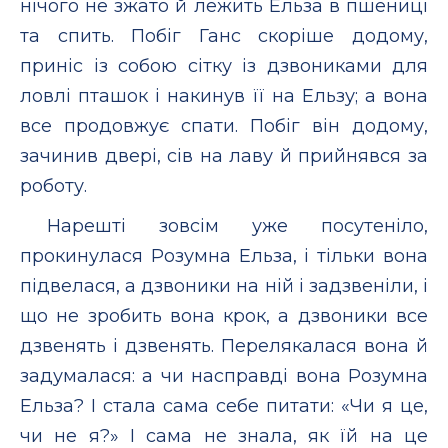
нічого не зжато й лежить Ельза в пшениці
та спить. Побіг Ганс скоріше додому,
приніс із собою сітку із дзвониками для
ловлі пташок і накинув її на Ельзу; а вона
все продовжує спати. Побіг він додому,
зачинив двері, сів на лаву й прийнявся за
роботу.
Нарешті зовсім уже посутеніло,
прокинулася Розумна Ельза, і тільки вона
підвелася, а дзвоники на ній і задзвеніли, і
що не зробить вона крок, а дзвоники все
дзвенять і дзвенять. Перелякалася вона й
задумалася: а чи насправді вона Розумна
Ельза? І стала сама себе питати: «Чи я це,
чи не я?» І сама не знала, як їй на це