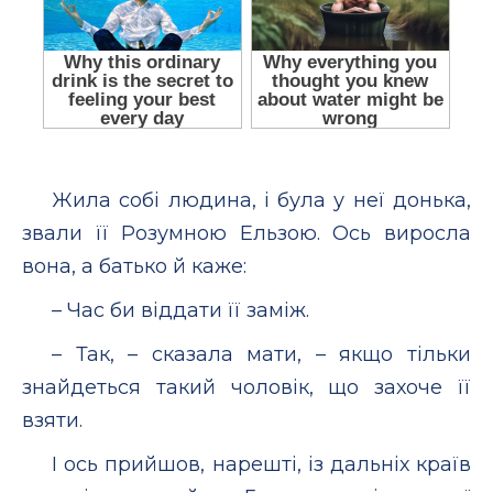
Жила собі людина, і була у неї донька,
звали її Розумною Ельзою. Ось виросла
вона, а батько й каже:
– Час би віддати її заміж.
– Так, – сказала мати, – якщо тільки
знайдеться такий чоловік, що захоче її
взяти.
І ось прийшов, нарешті, із дальніх країв