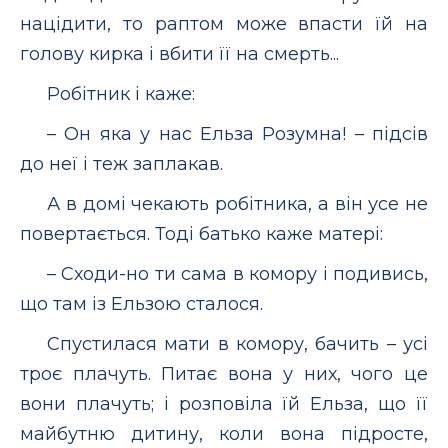
націдити, то раптом може впасти їй на
голову кирка і вбити її на смерть...
Робітник і каже:
– Он яка у нас Ельза Розумна! – підсів
до неї і теж заплакав.
А в домі чекають робітника, а він усе не
повертається. Тоді батько каже матері:
– Сходи-но ти сама в комору і подивись,
що там із Ельзою сталося.
Спустилася мати в комору, бачить – усі
троє плачуть. Питає вона у них, чого це
вони плачуть; і розповіла їй Ельза, що її
майбутню дитину, коли вона підросте,