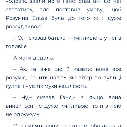
чоловік, звали його Ганс; став він до неї
свататись, але поставив умову, щоб
Розумна Ельза була до того ж і дуже
розсудливою.
– О, – сказав батько, – кмітливість у неї в
голові є.
А мати додала:
– Ах, та вже що й казати: вона все
розуміє, бачить навіть, як вітер по вулиці
гуляє, і чує, як мухи кашляють.
– Ну,– сказав Ганс,– а якщо вона
виявиться не дуже кмітливою, то я з нею
не одружусь.
Ось сидять вони за столом, обідають, а