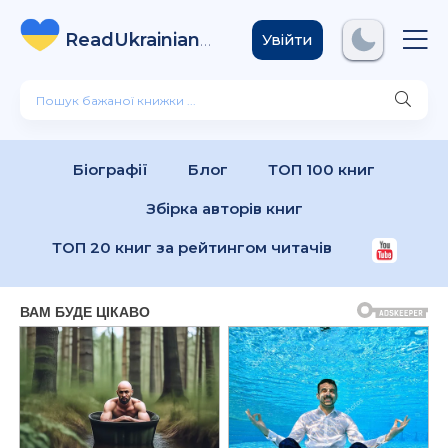
ReadUkrainian
Books
.com
Увійти
Біографії
Блог
ТОП 100 книг
Збірка авторів книг
ТОП 20 книг за рейтингом читачів