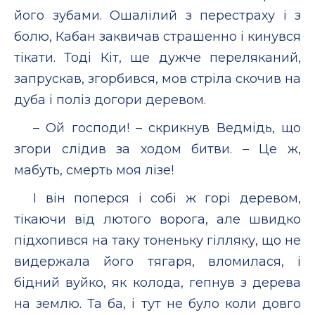
його зубами. Ошалілий з перестраху і з
болю, Кабан заквичав страшенно і кинувся
тікати. Тоді Кіт, ще дужче переляканий,
запрускав, згорбився, мов стріла скочив на
дуба і поліз догори деревом.
– Ой господи! – скрикнув Ведмідь, що
згори слідив за ходом битви. – Це ж,
мабуть, смерть моя лізе!
І він поперся і собі ж горі деревом,
тікаючи від лютого ворога, але швидко
підхопився на таку тоненьку гілляку, що не
видержала його тягаря, вломилася, і
бідний вуйко, як колода, гепнув з дерева
на землю. Та ба, і тут не було коли довго