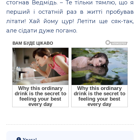
стогнав Ведмідь. – Те тільки тямлю, що я
перший і остатній раз в житті пробував
літати! Хай йому цур! Летіти ще сяк-так,
але сідати дуже погано.
Увага!