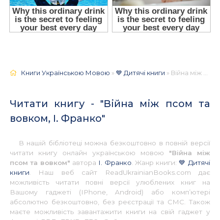
Книги Українською Мовою
»
💙 Дитячі книги
» Війна між псом та вовком, І. Франко 📚 - Українською
Читати книгу - "Війна між псом та
вовком, І. Франко"
В нашій бібліотеці можна безкоштовно в повній версії
читати книгу онлайн українською мовою
"Війна між
псом та вовком"
автора
І. Франко
. Жанр книги:
💙 Дитячі
книги
. Наш веб сайт ReadUkrainianBooks.com дає
можливість читати повні версії улюблених книг на
Вашому гаджеті (IPhone, Android) або комп’ютері
абсолютно безкоштовно, без реєстрації та СМС. Також
маєте можливість завантажити книги на свій гаджет у