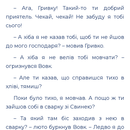
– Ага, Гривку! Такий-то ти добрий
приятель. Чекай, чекай! Не забуду я тобі
сього!
– А хіба я не казав тобі, щоб ти не йшов
до мого господаря? – мовив Гривко.
– А хіба я не велів тобі мовчати? –
огризнувся Вовк.
– Але ти казав, що справишся тихо в
хліві, тямиш?
Поки було тихо, я мовчав. А пощо ж ти
зайшов собі в сварку зі Свинею?
– Та який там біс заходив з нею в
сварку? – люто буркнув Вовк. – Ледво я до