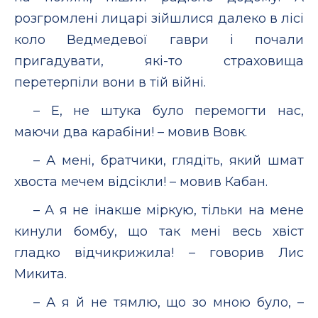
розгромлені лицарі зійшлися далеко в лісі
коло Ведмедевої гаври і почали
пригадувати, які-то страховища
перетерпіли вони в тій війні.
– Е, не штука було перемогти нас,
маючи два карабіни! – мовив Вовк.
– А мені, братчики, глядіть, який шмат
хвоста мечем відсікли! – мовив Кабан.
– А я не інакше міркую, тільки на мене
кинули бомбу, що так мені весь хвіст
гладко відчикрижила! – говорив Лис
Микита.
– А я й не тямлю, що зо мною було, –