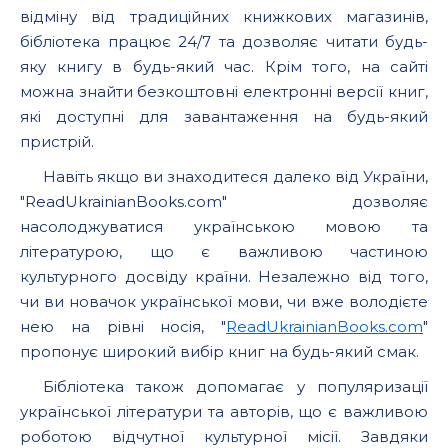
відміну від традиційних книжкових магазинів,
бібліотека працює 24/7 та дозволяє читати будь-
яку книгу в будь-який час. Крім того, на сайті
можна знайти безкоштовні електронні версії книг,
які доступні для завантаження на будь-який
пристрій.
Навіть якщо ви знаходитеся далеко від України,
"ReadUkrainianBooks.com" дозволяє
насолоджуватися українською мовою та
літературою, що є важливою частиною
культурного досвіду країни. Незалежно від того,
чи ви новачок української мови, чи вже володієте
нею на рівні носія, "
ReadUkrainianBooks.com
"
пропонує широкий вибір книг на будь-який смак.
Бібліотека також допомагає у популяризації
української літератури та авторів, що є важливою
роботою відчутної культурної місії. Завдяки