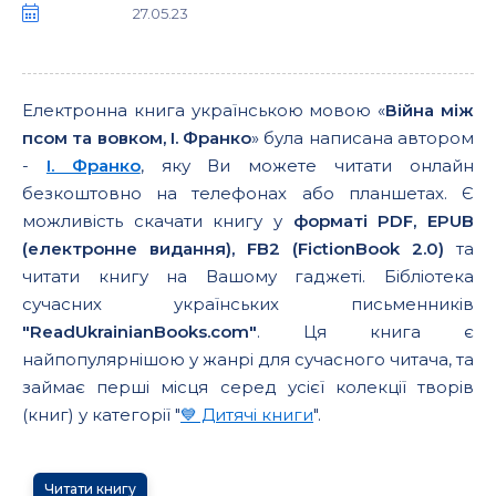
27.05.23
Електронна книга українською мовою «
Війна між
псом та вовком, І. Франко
» була написана автором
-
І. Франко
, яку Ви можете читати онлайн
безкоштовно на телефонах або планшетах. Є
можливість скачати книгу у
форматі PDF, EPUB
(електронне видання), FB2 (FictionBook 2.0)
та
читати книгу на Вашому гаджеті. Бібліотека
сучасних українських письменників
"ReadUkrainianBooks.com"
. Ця книга є
найпопулярнішою у жанрі для сучасного читача, та
займає перші місця серед усієї колекції творів
(книг) у категорії "
💙 Дитячі книги
".
Читати книгу