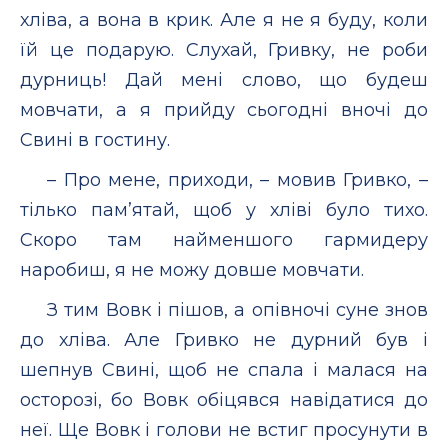
хліва, а вона в крик. Але я не я буду, коли
їй це подарую. Слухай, Гривку, не роби
дурниць! Дай мені слово, що будеш
мовчати, а я прийду сьогодні вночі до
Свині в гостину.
– Про мене, приходи, – мовив Гривко, –
тілько пам’ятай, щоб у хліві було тихо.
Скоро там найменшого гармидеру
наробиш, я не можу довше мовчати.
З тим Вовк і пішов, а опівночі суне знов
до хліва. Але Гривко не дурний був і
шепнув Свині, щоб не спала і малася на
осторозі, бо Вовк обіцявся навідатися до
неї. Ще Вовк і голови не встиг просунути в