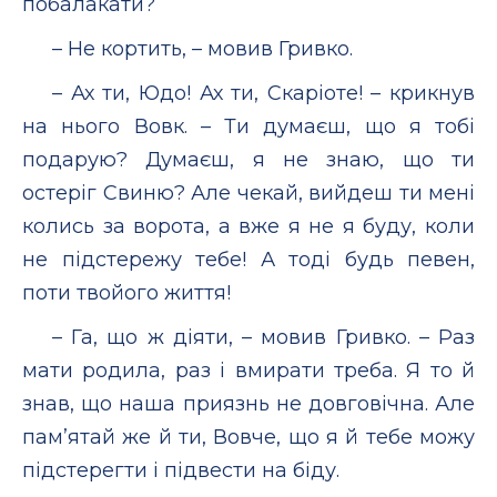
побалакати?
– Не кортить, – мовив Гривко.
– Ах ти, Юдо! Ах ти, Скаріоте! – крикнув
на нього Вовк. – Ти думаєш, що я тобі
подарую? Думаєш, я не знаю, що ти
остеріг Свиню? Але чекай, вийдеш ти мені
колись за ворота, а вже я не я буду, коли
не підстережу тебе! А тоді будь певен,
поти твойого життя!
– Га, що ж діяти, – мовив Гривко. – Раз
мати родила, раз і вмирати треба. Я то й
знав, що наша приязнь не довговічна. Але
пам’ятай же й ти, Вовче, що я й тебе можу
підстерегти і підвести на біду.