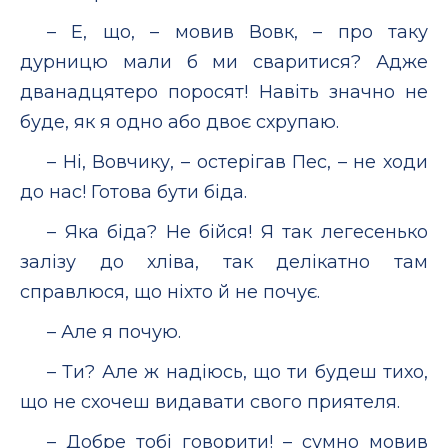
– Е, що, – мовив Вовк, – про таку
дурницю мали б ми сваритися? Адже
дванадцятеро поросят! Навіть значно не
буде, як я одно або двоє схрупаю.
– Ні, Вовчику, – остерігав Пес, – не ходи
до нас! Готова бути біда.
– Яка біда? Не бійся! Я так легесенько
залізу до хліва, так делікатно там
справлюся, що ніхто й не почує.
– Але я почую.
– Ти? Але ж надіюсь, що ти будеш тихо,
що не схочеш видавати свого приятеля.
– Добре тобі говорити! – сумно мовив