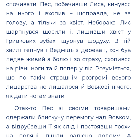
спочивати! Пес, побачивши Лиса, кинувся
на нього і вхопив – щоправда, не за
голову, а тільки за хвіст. Неборака Лис
шарпнувся щосили і, лишивши хвіст у
Гривкових зубах, шурнув щодуху. В тій
хвилі гепнув і Ведмідь з дерева і, хоч був
ледве живий з болю і зо страху, схопився
на рівні ноги та й попер у ліс. Розуміється,
що по такім страшнім розгромі всього
лицарства не лишалося й Вовкові нічого,
як дати ногам знати.
Отак-то Пес зі своїми товаришами
одержали блискучу перемогу над Вовком,
а відрубавши її як слід і постоявши трохи
на поляні, пішли радісно додому. А