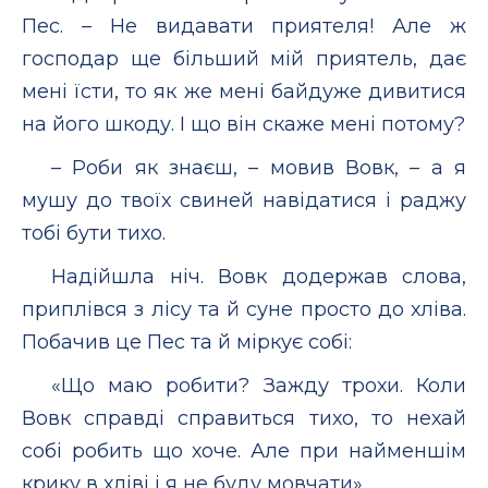
Пес. – Не видавати приятеля! Але ж
господар ще більший мій приятель, дає
мені їсти, то як же мені байдуже дивитися
на його шкоду. І що він скаже мені потому?
– Роби як знаєш, – мовив Вовк, – а я
мушу до твоїх свиней навідатися і раджу
тобі бути тихо.
Надійшла ніч. Вовк додержав слова,
приплівся з лісу та й суне просто до хліва.
Побачив це Пес та й міркує собі:
«Що маю робити? Зажду трохи. Коли
Вовк справді справиться тихо, то нехай
собі робить що хоче. Але при найменшім
крику в хліві і я не буду мовчати».