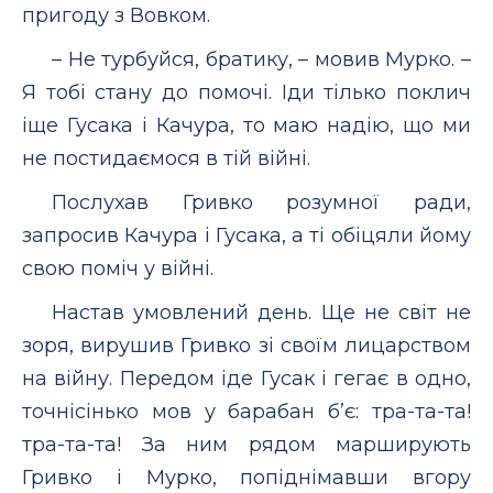
пригоду з Вовком.
– Не турбуйся, братику, – мовив Мурко. –
Я тобі стану до помочі. Іди тілько поклич
іще Гусака і Качура, то маю надію, що ми
не постидаємося в тій війні.
Послухав Гривко розумної ради,
запросив Качура і Гусака, а ті обіцяли йому
свою поміч у війні.
Настав умовлений день. Ще не світ не
зоря, вирушив Гривко зі своїм лицарством
на війну. Передом іде Гусак і гегає в одно,
точнісінько мов у барабан б’є: тра-та-та!
тра-та-та! За ним рядом марширують
Гривко і Мурко, попіднімавши вгору