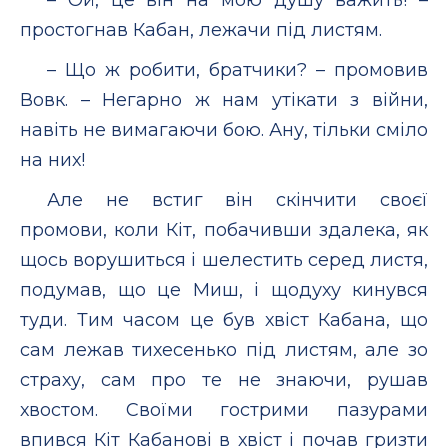
простогнав Кабан, лежачи під листям.
– Що ж робити, братчики? – промовив
Вовк. – Негарно ж нам утікати з війни,
навіть не вимагаючи бою. Ану, тільки сміло
на них!
Але не встиг він скінчити своєї
промови, коли Кіт, побачивши здалека, як
щось ворушиться і шелестить серед листя,
подумав, що це Миш, і щодуху кинувся
туди. Тим часом це був хвіст Кабана, що
сам лежав тихесенько під листям, але зо
страху, сам про те не знаючи, рушав
хвостом. Своїми гострими пазурами
впився Кіт Кабанові в хвіст і почав гризти