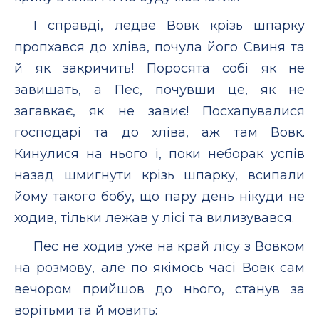
І справді, ледве Вовк крізь шпарку
пропхався до хліва, почула його Свиня та
й як закричить! Поросята собі як не
завищать, а Пес, почувши це, як не
загавкає, як не завиє! Посхапувалися
господарі та до хліва, аж там Вовк.
Кинулися на нього і, поки неборак успів
назад шмигнути крізь шпарку, всипали
йому такого бобу, що пару день нікуди не
ходив, тільки лежав у лісі та вилизувався.
Пес не ходив уже на край лісу з Вовком
на розмову, але по якімось часі Вовк сам
вечором прийшов до нього, станув за
ворітьми та й мовить: