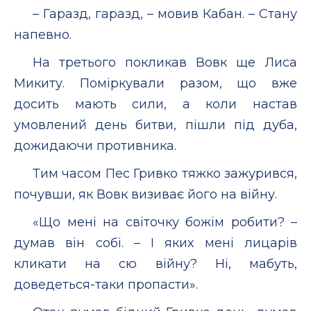
– Гаразд, гаразд, – мовив Кабан. – Стану
напевно.
На третього покликав Вовк ще Лиса
Микиту. Поміркували разом, що вже
досить мають сили, а коли настав
умовлений день битви, пішли під дуба,
дожидаючи противника.
Тим часом Пес Гривко тяжко зажурився,
почувши, як Вовк визиває його на війну.
«Що мені на світочку божім робити? –
думав він собі. – І яких мені лицарів
кликати на сю війну? Ні, мабуть,
доведеться-таки пропасти».