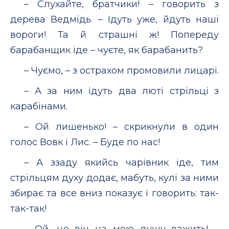
– Слухайте, братчики! – говорить з
дерева Ведмідь. – Ідуть уже, йдуть наші
вороги! Та й страшні ж! Попереду
барабанщик іде – чуєте, як барабанить?
– Чуємо, – з острахом промовили лицарі.
– А за ним ідуть два люті стрільці з
карабінами.
– Ой лишенько! – скрикнули в один
голос Вовк і Лис. – Буде по нас!
– А ззаду якийсь чарівник іде, тим
стрільцям духу додає, мабуть, кулі за ними
збирає та все вниз показує і говорить: так-
так-так!
– Ой, це він на мою душу важить! –