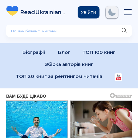
ReadUkrainian
Books
.com
Увійти
Біографії
Блог
ТОП 100 книг
Збірка авторів книг
ТОП 20 книг за рейтингом читачів