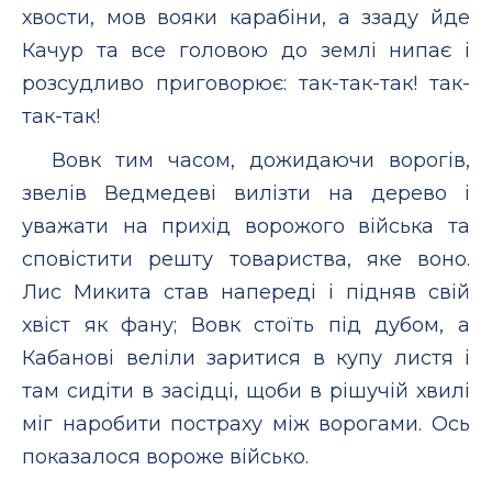
хвости, мов вояки карабіни, а ззаду йде
Качур та все головою до землі нипає і
розсудливо приговорює: так-так-так! так-
так-так!
Вовк тим часом, дожидаючи ворогів,
звелів Ведмедеві вилізти на дерево і
уважати на прихід ворожого війська та
сповістити решту товариства, яке воно.
Лис Микита став напереді і підняв свій
хвіст як фану; Вовк стоїть під дубом, а
Кабанові веліли заритися в купу листя і
там сидіти в засідці, щоби в рішучій хвилі
міг наробити постраху між ворогами. Ось
показалося вороже військо.