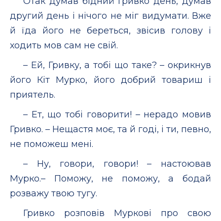
Отак думав бідний Гривко день, думав
другий день і нічого не міг видумати. Вже
й їда його не береться, звісив голову і
ходить мов сам не свій.
– Ей, Гривку, а тобі що таке? – окрикнув
його Кіт Мурко, його добрий товариш і
приятель.
– Ет, що тобі говорити! – нерадо мовив
Гривко. – Нещастя моє, та й годі, і ти, певно,
не поможеш мені.
– Ну, говори, говори! – настоював
Мурко.– Поможу, не поможу, а бодай
розважу твою тугу.
Гривко розповів Муркові про свою