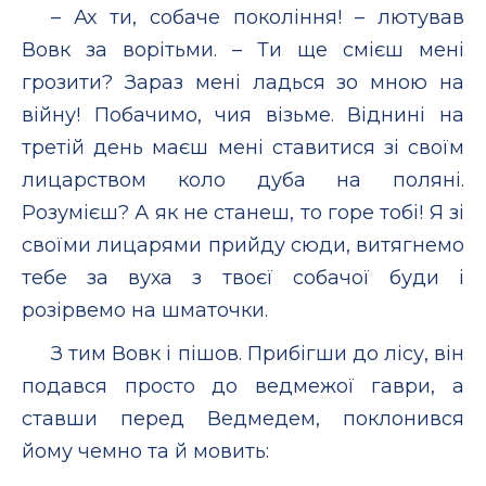
– Ах ти, собаче покоління! – лютував
Вовк за ворітьми. – Ти ще смієш мені
грозити? Зараз мені ладься зо мною на
війну! Побачимо, чия візьме. Віднині на
третій день маєш мені ставитися зі своїм
лицарством коло дуба на поляні.
Розумієш? А як не станеш, то горе тобі! Я зі
своїми лицарями прийду сюди, витягнемо
тебе за вуха з твоєї собачої буди і
розірвемо на шматочки.
З тим Вовк і пішов. Прибігши до лісу, він
подався просто до ведмежої гаври, а
ставши перед Ведмедем, поклонився
йому чемно та й мовить: