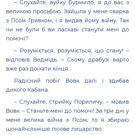
– Слухайте, вуйку Бурмило, я до вас з
великою просьбою. Зайшла у мене сварка
з Псом Гривком, і я видав йому війну. Так
чи не були б ви ласкаві станути мені до
помочі?
– Розуміється, розуміється, що стану! –
відповів Ведмідь. – Сьому драбузі варто
вже раз доїхати кінця.
Радісний побіг Вовк далі і здибав
дикого Кабана.
– Слухайте, стрийку Пориличу, – мовив
Вовк. – Станьте мені до помочі! За три дні у
мене велика війна з Псом, то я збираю
щонайчільніше лісове лицарство.