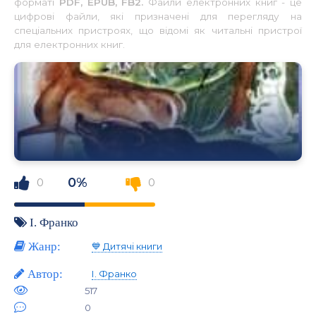
форматі
PDF, EPUB, FB2.
Файли електронних книг - це
цифрові файли, які призначені для перегляду на
спеціальних пристроях, що відомі як читальні пристрої
для електронних книг.
0%
0
0
І. Франко
Жанр:
💙 Дитячі книги
Автор:
І. Франко
517
0