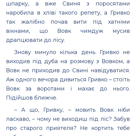
шпарку, а вже Свиня з поросятами
наробила в хліві такого репету, а Гривко
так жалібно почав вити під хатніми
вікнами, що Вовк чимдуж мусив
драпцювати до лісу.
Знову минуло кілька день. Гривко не
виходив під дуба на розмову з Вовком, а
Вовк не приходив до Свині навідуватися.
Аж одного вечора дивиться Гривко – стоїть
Вовк за воротами і махає до нього.
Підійшов ближче.
– А що, Гривку, – мовить Вовк ніби
ласкаво, – чому не виходиш під ліс? Забув
про старого приятеля? Не кортить тебе