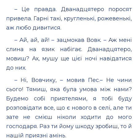
– Це правда. Дванадцятеро поросят
привела. Гарні такі, кругленькі, рожевенькі,
аж любо дивитися.
– Ай, ай, ай! – зацмокав Вовк. – Аж мені
слина на язик набігає. Дванадцятеро,
мовиш? Ах, мушу ще цієї ночі навідатися
до них.
– Ні, Вовчику, – мовив Пес.– Не чини
сього! Тямиш, яка була умова між нами?
Будемо собі приятелями, я тобі буду
розповідати все, що є нового в селі, але ти
зате не смієш ніколи ходити до мого
господаря. Раз ти йому шкоду зробиш, то й
нашій приязні амінь.