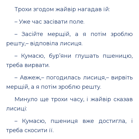
Трохи згодом жайвір нагадав їй:
– Уже час засівати поле.
– Засійте мерщій, а я потім зроблю
решту,– відповіла лисиця.
– Кумасю, бур’яни глушать пшеницю,
треба вирвати.
– Авжеж,– погодилась лисиця,– вирвіть
мерщій, а я потім зроблю решту.
Минуло ще трохи часу, і жайвір сказав
лисиці:
– Кумасю, пшениця вже достигла, і
треба скосити її.