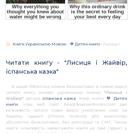
Книги Українською Мовою
»
💙 Дитячі книги
» Лисиця і Жайвір, іспанська казка 📚 - Українською
Читати книгу - "Лисиця і Жайвір,
іспанська казка"
В нашій бібліотеці можна безкоштовно в повній версії
читати книгу онлайн українською мовою
"Лисиця і
Жайвір"
автора
іспанська казка
. Жанр книги:
💙 Дитячі
книги
. Наш веб сайт ReadUkrainianBooks.com дає
можливість читати повні версії улюблених книг на
Вашому гаджеті (IPhone, Android) або комп’ютері
абсолютно безкоштовно, без реєстрації та СМС. Також
маєте можливість завантажити книги на свій гаджет у