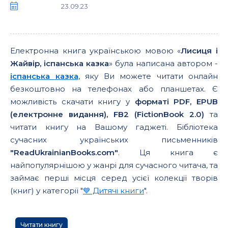
23.09.23
Електронна книга українською мовою «
Лисиця і
Жайвір, іспанська казка
» була написана автором -
іспанська казка
, яку Ви можете читати онлайн
безкоштовно на телефонах або планшетах. Є
можливість скачати книгу у
форматі PDF, EPUB
(електронне видання), FB2 (FictionBook 2.0)
та
читати книгу на Вашому гаджеті. Бібліотека
сучасних українських письменників
"ReadUkrainianBooks.com"
. Ця книга є
найпопулярнішою у жанрі для сучасного читача, та
займає перші місця серед усієї колекції творів
(книг) у категорії "
💙 Дитячі книги
".
Читати книгу