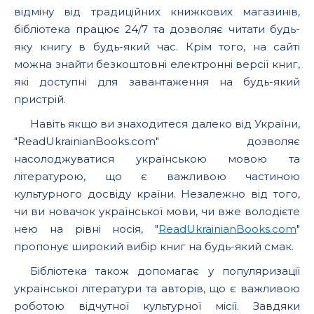
відміну від традиційних книжкових магазинів,
бібліотека працює 24/7 та дозволяє читати будь-
яку книгу в будь-який час. Крім того, на сайті
можна знайти безкоштовні електронні версії книг,
які доступні для завантаження на будь-який
пристрій.
Навіть якщо ви знаходитеся далеко від України,
"ReadUkrainianBooks.com" дозволяє
насолоджуватися українською мовою та
літературою, що є важливою частиною
культурного досвіду країни. Незалежно від того,
чи ви новачок української мови, чи вже володієте
нею на рівні носія, "
ReadUkrainianBooks.com
"
пропонує широкий вибір книг на будь-який смак.
Бібліотека також допомагає у популяризації
української літератури та авторів, що є важливою
роботою відчутної культурної місії. Завдяки