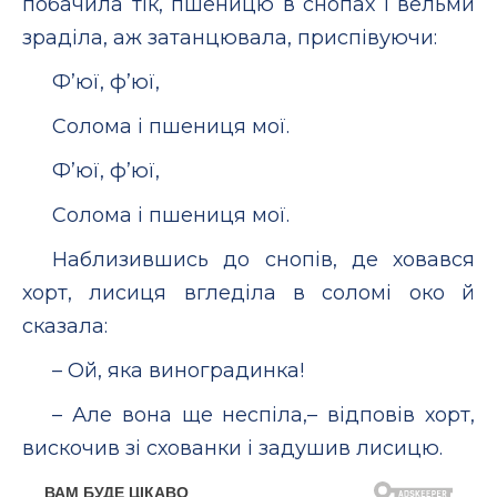
побачила тік, пшеницю в снопах і вельми
зраділа, аж затанцювала, приспівуючи:
Ф’юї, ф’юї,
Солома і пшениця мої.
Ф’юї, ф’юї,
Солома і пшениця мої.
Наблизившись до снопів, де ховався
хорт, лисиця вгледіла в соломі око й
сказала:
– Ой, яка виноградинка!
– Але вона ще неспіла,– відповів хорт,
вискочив зі схованки і задушив лисицю.