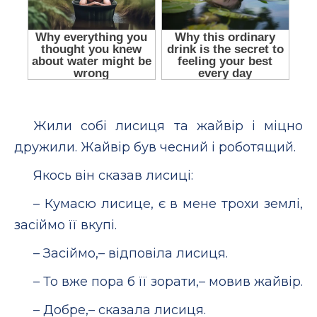
Жили собі лисиця та жайвір і міцно
дружили. Жайвір був чесний і роботящий.
Якось він сказав лисиці:
– Кумасю лисице, є в мене трохи землі,
засіймо її вкупі.
– Засіймо,– відповіла лисиця.
– То вже пора б її зорати,– мовив жайвір.
– Добре,– сказала лисиця.