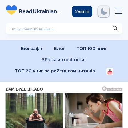
ReadUkrainian
Books
.com
Увійти
Біографії
Блог
ТОП 100 книг
Збірка авторів книг
ТОП 20 книг за рейтингом читачів