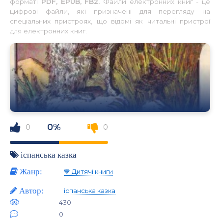
форматі
PDF, EPUB, FB2.
Файли електронних книг - це
цифрові файли, які призначені для перегляду на
спеціальних пристроях, що відомі як читальні пристрої
для електронних книг.
0%
0
0
іспанська казка
Жанр:
💙 Дитячі книги
Автор:
іспанська казка
430
0