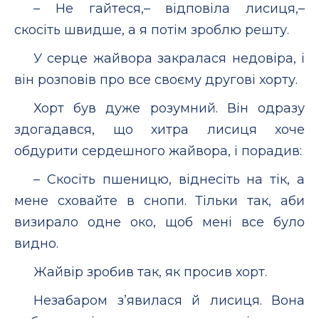
– Не гайтеся,– відповіла лисиця,–
скосіть швидше, а я потім зроблю решту.
У серце жайвора закралася недовіра, і
він розповів про все своєму другові хорту.
Хорт був дуже розумний. Він одразу
здогадався, що хитра лисиця хоче
обдурити сердешного жайвора, і порадив:
– Скосіть пшеницю, віднесіть на тік, а
мене сховайте в снопи. Тільки так, аби
визирало одне око, щоб мені все було
видно.
Жайвір зробив так, як просив хорт.
Незабаром з’явилася й лисиця. Вона