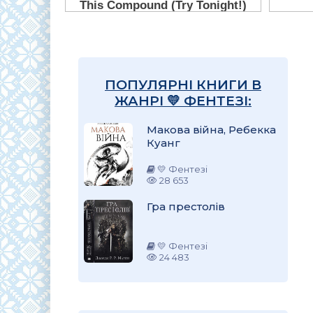
ПОПУЛЯРНІ КНИГИ В
ЖАНРІ 💛 ФЕНТЕЗІ:
Макова війна, Ребекка
Куанг
💛 Фентезі
28 653
Гра престолів
💛 Фентезі
24 483