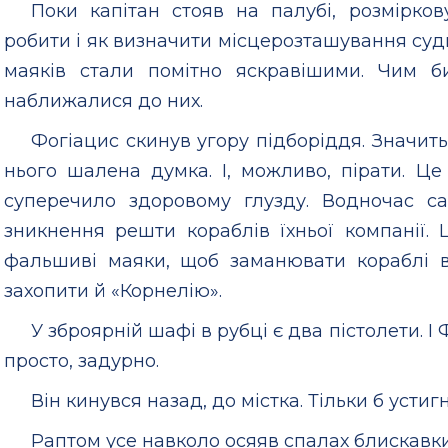
Поки капітан стояв на палубі, розмірко
робити і як визначити місцерозташування судн
маяків стали помітно яскравішими. Чим б
наближалися до них.
Фогіацис скинув угору підборіддя. Значить
нього шалена думка. І, можливо, пірати. Ц
суперечило здоровому глузду. Водночас с
зникнення решти кораблів їхньої компанії.
фальшиві маяки, щоб заманювати кораблі в
захопити й «Корнелію».
У зброярній шафі в рубці є два пістолети. І
просто, задурно.
Він кинувся назад, до містка. Тільки б устиг
Раптом усе навколо осяяв спалах блискавки.