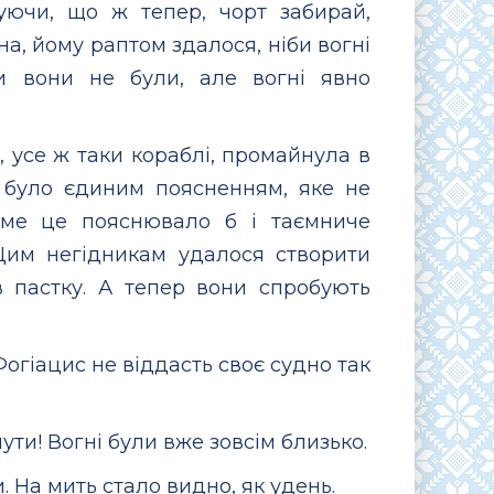
вуючи, що ж тепер, чорт забирай,
а, йому раптом здалося, ніби вогні
и вони не були, але вогні явно
, усе ж таки кораблі, промайнула в
е було єдиним поясненням, яке не
аме це пояснювало б і таємниче
 Цим негідникам удалося створити
 пастку. А тепер вони спробують
 Фогіацис не віддасть своє судно так
нути! Вогні були вже зовсім близько.
 На мить стало видно, як удень.