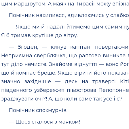
цим маршрутом. А маяк на Тирасії можу впізна
Помічник нахилився, вдивляючись у слабко
— Якщо ми й надалі йтимемо цим самим кур
Я б тримав крутіше до вітру.
— Згоден, — кинув капітан, повертаючи
Неприємна сверблячка, що раптово виникла в
тут діло нечисте. Знайоме відчуття — воно йо
що й компас бреше. Якщо вірити його показа
значно західніше — десь на траверсі Кіт
південного узбережжя півострова Пелопонне
зраджувати очі?! А, що коли саме так усе і є?
Помічник спохмурнів.
— Щось сталося з маяком!