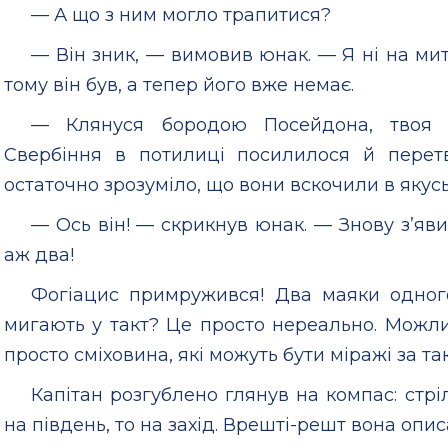
— А що з ним могло трапитися?
— Він зник, — вимовив юнак. — Я ні на мит
тому він був, а тепер його вже немає.
— Клянуся бородою Посейдона, твоя 
Свербіння в потилиці посилилося й перет
остаточно зрозуміло, що вони вскочили в якусь
— Ось він! — скрикнув юнак. — Знову з’явивс
аж два!
Фогіацис примружився! Два маяки одног
мигають у такт? Це просто нереально. Можли
просто сміховина, які можуть бути міражі за т
Капітан розгублено глянув на компас: стр
на південь, то на захід. Врешті-решт вона опис