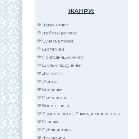
ЖАНРИ:
💙 Легке чтиво
💛 Любовні романи
💙 Сучасна проза
💛 Езотерика
💙 Пригодницькі книги
💛 Шкільні підручники
💙 Дім, Сім'я
💛 Фентезі
💙 Бойовики
💛 Психологія
💙 Бізнес-книги
💛 Саморозвиток, Самовдосконалення
💙 Класика
💛 Публіцистика
💙 Детективи