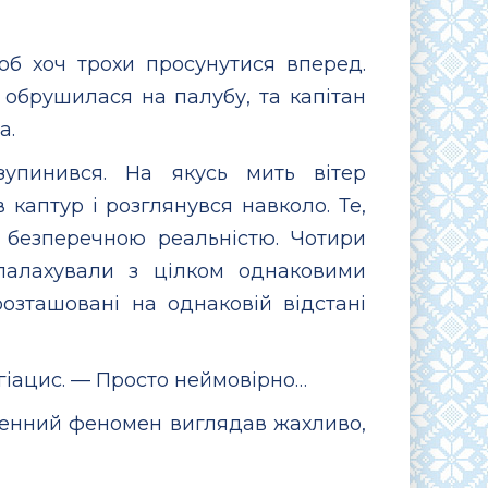
об хоч трохи просунутися вперед.
 обрушилася на палубу, та капітан
а.
зупинився. На якусь мить вітер
 каптур і розглянувся навколо. Те,
 безперечною реальністю. Чотири
палахували з цілком однаковими
озташовані на однаковій відстані
іацис. — Просто неймовірно…
гненний феномен виглядав жахливо,