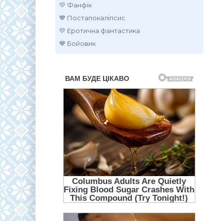
💛 Фанфік
💙 Постапокаліпсис
💛 Еротична фантастика
💙 Бойовик