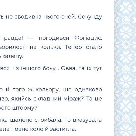
ь не зводив із нього очей. Секунду
правда! — погодився Фогіацис.
ворилося на кольки. Тепер стало
 халепу.
я. І з іншого боку… Овва, та їх тут
о й того ж кольору, що однаково
во, якийсь складний міраж? Та це
акого шторму?
ілка шалено стрибала. То вказувала
ала повне коло й застигла.