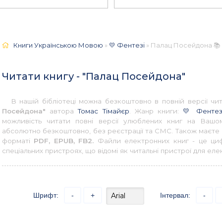
Книги Українською Мовою
»
💛 Фентезі
» Палац Посейдона 📚 
Читати книгу - "Палац Посейдона"
В нашій бібліотеці можна безкоштовно в повній версії ч
Посейдона"
автора
Томас Тімайєр
. Жанр книги:
💛 Фентез
можливість читати повні версії улюблених книг на Вашом
абсолютно безкоштовно, без реєстрації та СМС. Також маєте 
форматі
PDF, EPUB, FB2.
Файли електронних книг - це цифр
спеціальних пристроях, що відомі як читальні пристрої для еле
Шрифт:
-
+
Інтервал:
-