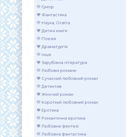
💛 Гумор
💙 Фантастика
💛 Наука, Освіта
💙 Дитячі книги
💛 Поезія
💙 Драматургія
💛 Інше
💙 Зарубіжна література
💛 Любовні романи
💙 Сучасний любовний роман
💛 Детектив
💙 Жіночий роман
💛 Короткий любовний роман
💙 Еротика
💛 Романтична еротика
💙 Любовне фентезі
💛 Любовна фантастика