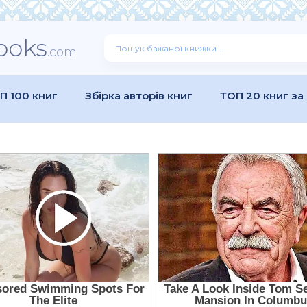
ooks
.com
П 100 книг
Збірка авторів книг
ТОП 20 книг за