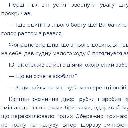
Перш ніж він устиг звернути увагу ш
прокричав:
— Іще один! І з лівого борту ще! Ви бачите
голос раптом зірвався.
Фогіацис вирішив, що з нього досить. Він
на себе, дав судну малого ходу й потягнувся 
Юнак стежив за його діями, охоплений заб
— Що ви хочете зробити?
— Залишайся на містку. Я маю врешті розібр
Капітан розчинив двері рубки і зробив кр
змішаного з солоними бризками, вдарив йому
що перехоплювало подих. Обережно, тримаючи
по трапу на палубу. Вітер, щоразу змінююч