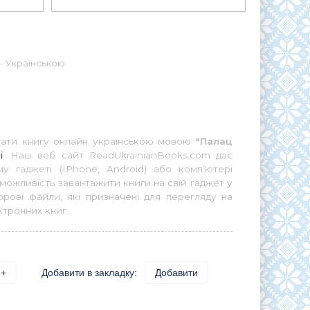
- Українською
итати книгу онлайн українською мовою
"Палац
і
. Наш веб сайт ReadUkrainianBooks.com дає
у гаджеті (IPhone, Android) або комп’ютері
можливість завантажити книги на свій гаджет у
ові файли, які призначені для перегляду на
ктронних книг.
+
Добавити в закладку:
Добавити