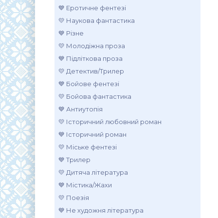
💙 Еротичне фентезі
💛 Наукова фантастика
💙 Різне
💛 Молодіжна проза
💙 Підліткова проза
💛 Детектив/Трилер
💙 Бойове фентезі
💛 Бойова фантастика
💙 Антиутопія
💛 Історичний любовний роман
💙 Історичний роман
💛 Міське фентезі
💙 Трилер
💛 Дитяча література
💙 Містика/Жахи
💛 Поезія
💙 Не художня література