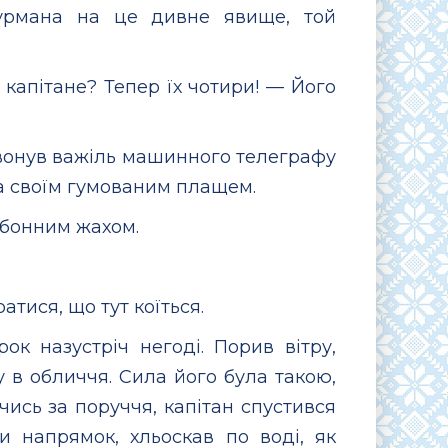
турмана на це дивне явище, той
, капітане? Тепер їх чотири! — Його
 рвонув важіль машинного телеграфу
за своїм гумованим плащем.
обонним жахом.
атися, що тут коїться.
ок назустріч негоді. Порив вітру,
 в обличчя. Сила його була такою,
сь за поруччя, капітан спустився
и напрямок, хльоскав по воді, як