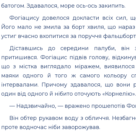
батогом. Здавалося, море ось-ось закипить.
Фогіацису довелося докласти всіх сил, щ
Його мало не змила за борт хвиля, що нараз
устиг вчасно вхопитися за поруччя фальшборт
Діставшись до середини палуби, він 
притишився. Фогіацис підвів голову, відкинув
що з містка виглядало міражем, виявилося
маяки одного й того ж самого кольору с
інтервалами. Причому здавалося, що вони р
один від одного й нібито оточують «Корнелію».
— Надзвичайно, — вражено прошепотів Фог
Він обтер рукавом воду з обличчя. Незба
проте водночас ніби заворожував.