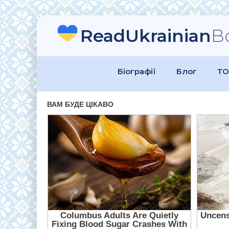
ReadUkrainian
B
Біографії
Блог
ТО