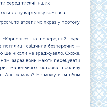
ти серед тисячі інших.
 освітлену картушку компаса.
сом, то втрапимо якраз у протоку.
 «Корнелію» на попередній курс.
 потилиці, свідчила безперечно —
го ще ніколи не зраджувало. Схоже,
нням, зараз вони мають перебувати
іри, маленького острова поблизу
с. Але ж маяк? Не можуть їм обом