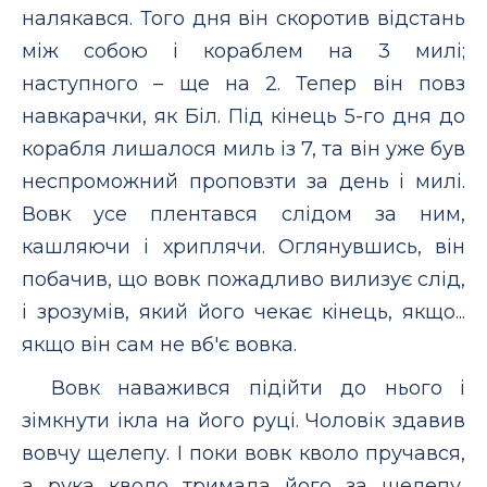
налякався. Того дня він скоротив відстань
між собою і кораблем на 3 милі;
наступного – ще на 2. Тепер він повз
навкарачки, як Біл. Під кінець 5-го дня до
корабля лишалося миль із 7, та він уже був
неспроможний проповзти за день і милі.
Вовк усе плентався слідом за ним,
кашляючи і хриплячи. Оглянувшись, він
побачив, що вовк пожадливо вилизує слід,
і зрозумів, який його чекає кінець, якщо...
якщо він сам не вб'є вовка.
Вовк наважився підійти до нього і
зімкнути ікла на його руці. Чоловік здавив
вовчу щелепу. I поки вовк кволо пручався,
а рука кволо тримала його за щелепу,