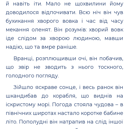
й навіть іти. Мало не щохвилини йому
доводилося відпочивати. Всю ніч він чув
бухикання хворого вовка і час від часу
мекання оленят. Він розумів: хворий вовк
іде слідом за хворою людиною, мавши
надію, що та вмре раніше.
Вранці, розплющивши очі, він побачив,
що звір не зводить з нього тоскного,
голодного погляду.
Зійшло яскраве сонце, і весь ранок він
шкандибав до корабля, що виднів на
іскристому морі. Погода стояла чудова – в
північних широтах настало коротке бабине
літо. Пополудні він натрапив на слід іншої