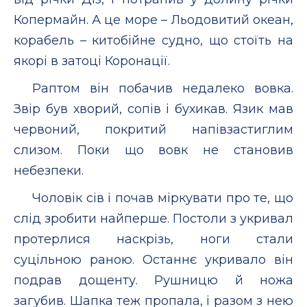
Копермайн. А це море – Льодовитий океан,
корабель – китобійне судно, що стоїть на
якорі в затоці Коронації.
Раптом він побачив недалеко вовка.
Звір був хворий, сопів і бухикав. Язик мав
червоний, покритий напівзастиглим
слизом. Поки що вовк не становив
небезпеки.
Чоловік сів і почав міркувати про те, що
слід зробити найперше. Постоли з укривал
протерлися наскрізь, ноги стали
суцільною раною. Останнє укривало він
подрав дощенту. Рушницю й ножа
загубив. Шапка теж пропала, і разом з нею