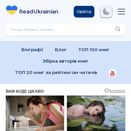
ReadUkrainian
Books
.com
Увійти
Біографії
Блог
ТОП 100 книг
Збірка авторів книг
ТОП 20 книг за рейтингом читачів