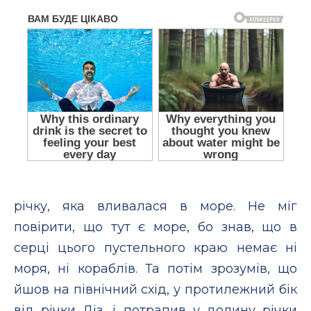
річку, яка вливалася в море. Не міг
повірити, що тут є море, бо знав, що в
серці цього пустельного краю немає ні
моря, ні кораблів. Та потім зрозумів, що
йшов на північний схід, у протилежний бік
від річки Діз, і потрапив у долину річки