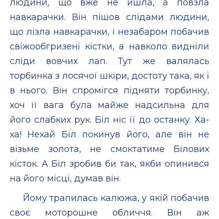
людини, що вже не йшла, а повзла
навкарачки. Він пішов слідами людини,
що лізла навкарачки, і незабаром побачив
свіжообгризені кістки, а навколо видніли
сліди вовчих лап. Тут же валялась
торбинка з лосячої шкіри, достоту така, як і
в нього. Він спромігся підняти торбинку,
хоч її вага була майже надсильна для
його слабких рук. Біл ніс її до останку. Ха-
ха! Нехай Біл покинув його, але він не
візьме золота, не смоктатиме Білових
кісток. А Біл зробив би так, якби опинився
на його місці, думав він.
Йому трапилась калюжа, у якій побачив
своє моторошне обличчя. Він аж