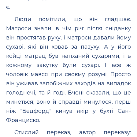
є.
Люди помітили, що він гладшає.
Матроси знали, в чім річ: після сніданку
він простягав руку, і матроси давали йому
сухарі, які він ховав за пазуху. А у його
койці матрац був напханий сухарями, і в
кожному закутку були сухарі. I все ж
чоловік мався при своєму розумі. Просто
він уживав запобіжних заходів на випадок
голоднечі, та й годі. Вчені сказали, що це
минеться; воно й справді минулося, перш
ніж "Бедфорд" кинув якір у бухті Сан-
Франциско.
Стислий переказ, автор переказу: