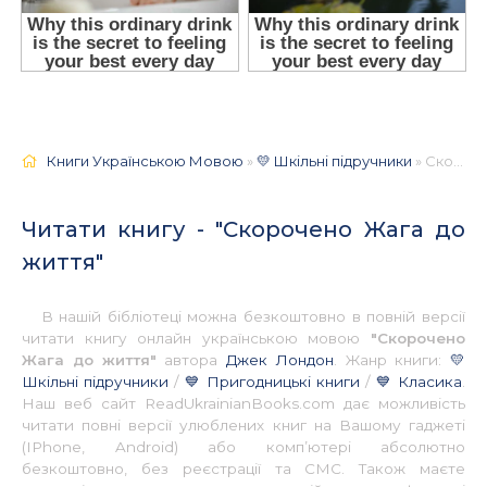
Книги Українською Мовою
»
💛 Шкільні підручники
» Скорочено Жага до життя 📚 - Українською
Читати книгу - "Скорочено Жага до
життя"
В нашій бібліотеці можна безкоштовно в повній версії
читати книгу онлайн українською мовою
"Скорочено
Жага до життя"
автора
Джек Лондон
. Жанр книги:
💛
Шкільні підручники
/
💙 Пригодницькі книги
/
💙 Класика
.
Наш веб сайт ReadUkrainianBooks.com дає можливість
читати повні версії улюблених книг на Вашому гаджеті
(IPhone, Android) або комп’ютері абсолютно
безкоштовно, без реєстрації та СМС. Також маєте