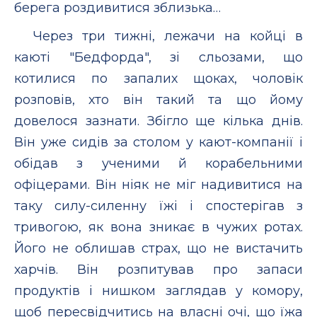
берега роздивитися зблизька…
Через три тижні, лежачи на койці в
каюті "Бедфорда", зі сльозами, що
котилися по запалих щоках, чоловік
розповів, хто він такий та що йому
довелося зазнати. Збігло ще кілька днів.
Він уже сидів за столом у кают-компанії і
обідав з ученими й корабельними
офіцерами. Він ніяк не міг надивитися на
таку силу-силенну їжі і спостерігав з
тривогою, як вона зникає в чужих ротах.
Його не облишав страх, що не вистачить
харчів. Він розпитував про запаси
продуктів і нишком заглядав у комору,
щоб пересвідчитись на власні очі, що їжа