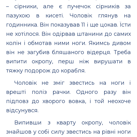
– сірники, але є пучечок сірників за
пазухою в кисеті. Чоловік глянув на
годинника. Він показував 11 і ще цокав. Їсти
не хотілося. Він одірвав штанини до самих
колін і обмотав ними ноги. Якимсь дивом
він не загубив бляшаного відерця. Треба
випити окропу, перш ніж вирушати в
тяжку подорож до корабля.
Чоловік не зміг звестись на ноги і
врешті поліз рачки. Одного разу він
підповз до хворого вовка, і той неохоче
відсунувся.
Випивши з кварту окропу, чоловік
знайшов у собі силу звестись на рівні ноги