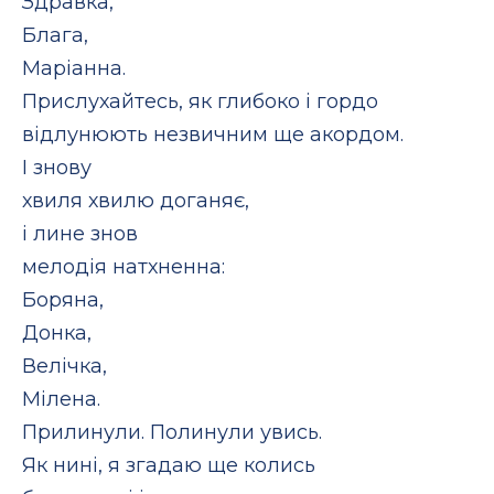
Здравка,
Блага,
Маріанна.
Прислухайтесь, як глибоко і гордо
відлунюють незвичним ще акордом.
І знову
хвиля хвилю доганяє,
і лине знов
мелодія натхненна:
Боряна,
Донка,
Велічка,
Мілена.
Прилинули. Полинули увись.
Як нині, я згадаю ще колись