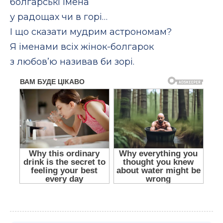
болгарські імена
у радощах чи в горі…
І що сказати мудрим астрономам?
Я іменами всіх жінок-болгарок
з любов’ю називав би зорі.