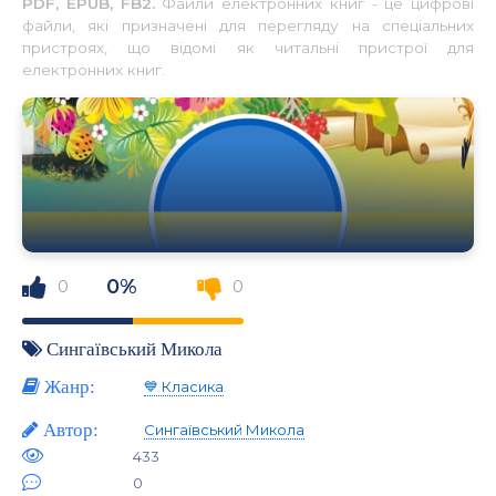
PDF, EPUB, FB2.
Файли електронних книг - це цифрові
файли, які призначені для перегляду на спеціальних
пристроях, що відомі як читальні пристрої для
електронних книг.
0%
0
0
Сингаївський Микола
Жанр:
💙 Класика
Автор:
Сингаївський Микола
433
0