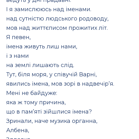
І я замислююсь над іменами.
над сутністю людського родоводу,
мов над життєписом прожитих літ.
Я певен,
імена живуть лиш нами,
і з нами
на землі лишають слід.
Тут, біля моря, у співучій Варні,
явились імена, мов зорі в надвечір’я.
Мені не байдуже:
яка ж тому причина,
що в пам’яті зійшлися імена?
Зринали, наче музика органна,
Албена,