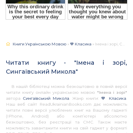
Книги Українською Мовою
»
💙 Класика
» Імена і зорі, Сингаївський Микола 📚 - Українською
Читати книгу - "Імена і зорі,
Сингаївський Микола"
В нашій бібліотеці можна безкоштовно в повній версії
читати книгу онлайн українською мовою
"Імена і зорі"
автора
Сингаївський Микола
. Жанр книги:
💙 Класика
.
Наш веб сайт ReadUkrainianBooks.com дає можливість
читати повні версії улюблених книг на Вашому гаджеті
(IPhone, Android) або комп’ютері абсолютно
безкоштовно, без реєстрації та СМС. Також маєте
можливість завантажити книги на свій гаджет у форматі