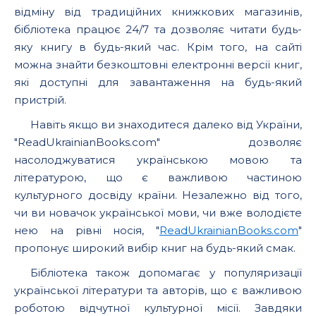
відміну від традиційних книжкових магазинів,
бібліотека працює 24/7 та дозволяє читати будь-
яку книгу в будь-який час. Крім того, на сайті
можна знайти безкоштовні електронні версії книг,
які доступні для завантаження на будь-який
пристрій.
Навіть якщо ви знаходитеся далеко від України,
"ReadUkrainianBooks.com" дозволяє
насолоджуватися українською мовою та
літературою, що є важливою частиною
культурного досвіду країни. Незалежно від того,
чи ви новачок української мови, чи вже володієте
нею на рівні носія, "
ReadUkrainianBooks.com
"
пропонує широкий вибір книг на будь-який смак.
Бібліотека також допомагає у популяризації
української літератури та авторів, що є важливою
роботою відчутної культурної місії. Завдяки