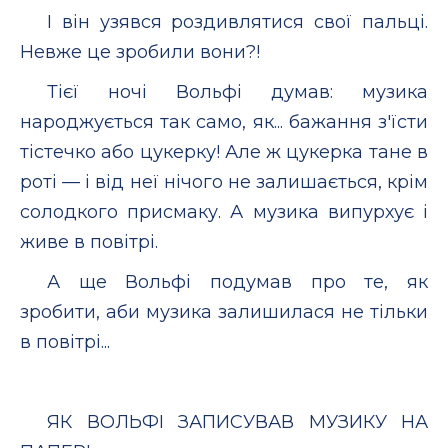
І він узявся роздивлятися свої пальці.
Невже це зробили вони?!
Тієї ночі Вольфі думав: музика
народжується так само, як... бажання з'їсти
тістечко або цукерку! Але ж цукерка тане в
роті — і від неї нічого не залишається, крім
солодкого присмаку. А музика випурхує і
живе в повітрі.
А ще Вольфі подумав про те, як
зробити, аби музика залишилася не тільки
в повітрі...
ЯК ВОЛЬФІ ЗАПИСУВАВ МУЗИКУ НА