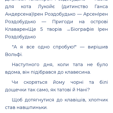
для кота Лукойє (дитинство Ганса
Андерсена)Ірен Роздобудько — АрсенІрен
Роздобудько — Пригоди на островi
КлаваренЩе 5 творів →Біографія Ірен
Роздобудько
"А я все одно спробую!" — вирішив
Вольфі.
Наступного дня, коли тата не було
вдома, він підібрався до клавесина.
Чи скоряться йому чорні та білі
дощечки так само, як татові й Нані?
Щоб дотягнутися до клавішів, хлопчик
став навшпиньки.