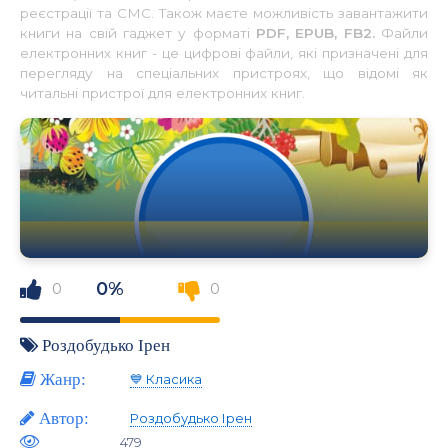
реєстрації та СМС. Також маєте можливість завантажити
книги на свій гаджет у форматі
PDF, EPUB, FB2.
Файли
електронних книг - це цифрові файли, які призначені для
перегляду на спеціальних пристроях, що відомі як
читальні пристрої для електронних книг.
0%
0
0
Роздобудько Ірен
Жанр:
💙 Класика
Автор:
Роздобудько Ірен
479