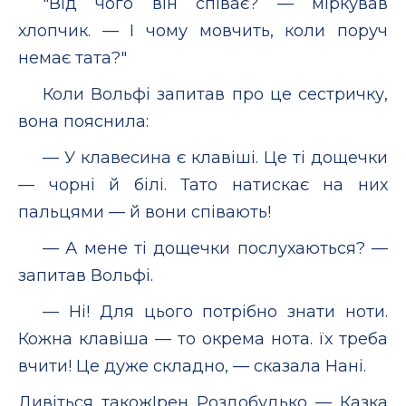
"Від чого він співає? — міркував
хлопчик. — І чому мовчить, коли поруч
немає тата?"
Коли Вольфі запитав про це сестричку,
вона пояснила:
— У клавесина є клавіші. Це ті дощечки
— чорні й білі. Тато натискає на них
пальцями — й вони співають!
— А мене ті дощечки послухаються? —
запитав Вольфі.
— Ні! Для цього потрібно знати ноти.
Кожна клавіша — то окрема нота. їх треба
вчити! Це дуже складно, — сказала Нані.
Дивіться такожІрен Роздобудько — Казка