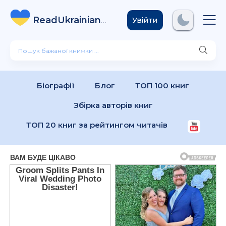
ReadUkrainian
Books
.com
Увійти
Біографії
Блог
ТОП 100 книг
Збірка авторів книг
ТОП 20 книг за рейтингом читачів