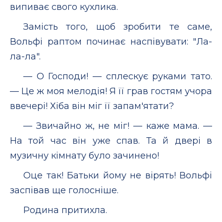
випиває свого кухлика.
Замість того, щоб зробити те саме,
Вольфі раптом починає наспівувати: "Ла-
ла-ла".
— О Господи! — сплескує руками тато.
— Це ж моя мелодія! Я її грав гостям учора
ввечері! Хіба він міг її запам'ятати?
— Звичайно ж, не міг! — каже мама. —
На той час він уже спав. Та й двері в
музичну кімнату було зачинено!
Оце так! Батьки йому не вірять! Вольфі
заспівав ще голосніше.
Родина притихла.