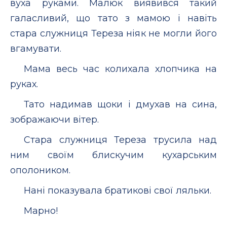
вуха руками. Малюк виявився такий
галасливий, що тато з мамою і навіть
стара служниця Тереза ніяк не могли його
вгамувати.
Мама весь час колихала хлопчика на
руках.
Тато надимав щоки і дмухав на сина,
зображаючи вітер.
Стара служниця Тереза трусила над
ним своїм блискучим кухарським
ополоником.
Нані показувала братикові свої ляльки.
Марно!