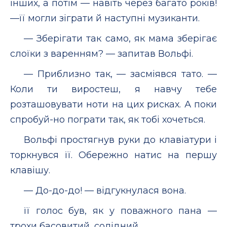
інших, а потім — навіть через багато років!
—її могли зіграти й наступні музиканти.
— Зберігати так само, як мама зберігає
слоїки з варенням? — запитав Вольфі.
— Приблизно так, — засміявся тато. —
Коли ти виростеш, я навчу тебе
розташовувати ноти на цих рисках. А поки
спробуй-но пограти так, як тобі хочеться.
Вольфі простягнув руки до клавіатури і
торкнувся її. Обережно натис на першу
клавішу.
— До-до-до! — відгукнулася вона.
її голос був, як у поважного пана —
трохи басовитий, солідний.