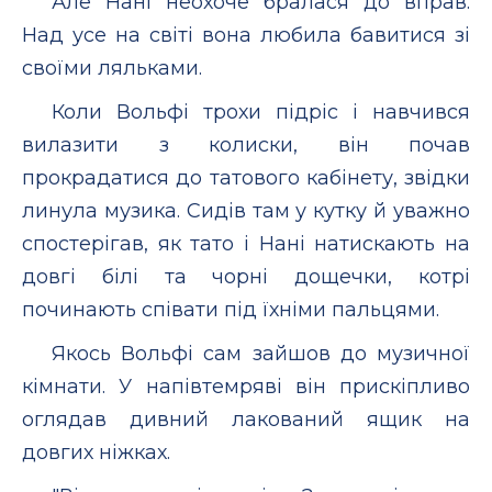
Але Нані неохоче бралася до вправ.
Над усе на світі вона любила бавитися зі
своїми ляльками.
Коли Вольфі трохи підріс і навчився
вилазити з колиски, він почав
прокрадатися до татового кабінету, звідки
линула музика. Сидів там у кутку й уважно
спостерігав, як тато і Нані натискають на
довгі білі та чорні дощечки, котрі
починають співати під їхніми пальцями.
Якось Вольфі сам зайшов до музичної
кімнати. У напівтемряві він прискіпливо
оглядав дивний лакований ящик на
довгих ніжках.