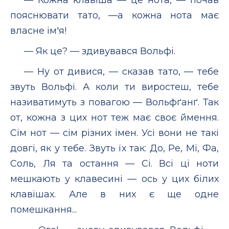
пояснювати тато, —а кожна нота має
власне ім'я!
— Як це? — здивувався Вольфі.
— Ну от дивися, — сказав тато, — тебе
звуть Вольфі. А коли ти виростеш, тебе
називатимуть з повагою — Вольфґанґ. Так
от, кожна з цих нот теж має своє ймення.
Сім нот — сім різних імен. Усі вони не такі
довгі, як у тебе. Звуть їх так: До, Ре, Мі, Фа,
Соль, Ля та остання — Сі. Всі ці ноти
мешкають у клавесині — ось у цих білих
клавішах. Але в них є ще одне
помешкання...