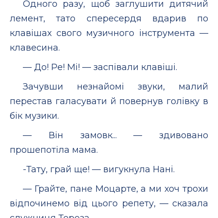
Одного разу, щоб заглушити дитячий
лемент, тато спересердя вдарив по
клавішах свого музичного інструмента —
клавесина.
— До! Ре! Мі! — заспівали клавіші.
Зачувши незнайомі звуки, малий
перестав галасувати й повернув голівку в
бік музики.
— Він замовк... — здивовано
прошепотіла мама.
-Тату, грай ще! — вигукнула Нані.
— Грайте, пане Моцарте, а ми хоч трохи
відпочинемо від цього репету, — сказала
служниця Тереза.