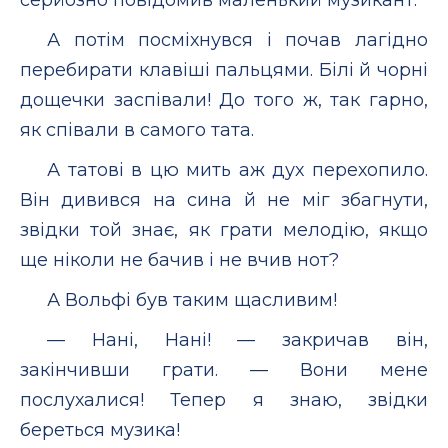
А потім посміхнувся і почав лагідно
перебирати клавіші пальцями. Білі й чорні
дощечки заспівали! До того ж, так гарно,
як співали в самого тата.
А татові в цю мить аж дух перехопило.
Він дивився на сина й не міг збагнути,
звідки той знає, як грати мелодію, якщо
ще ніколи не бачив і не вчив нот?
А Вольфі був таким щасливим!
— Нані, Нані! — закричав він,
закінчивши грати. — Вони мене
послухалися! Тепер я знаю, звідки
береться музика!