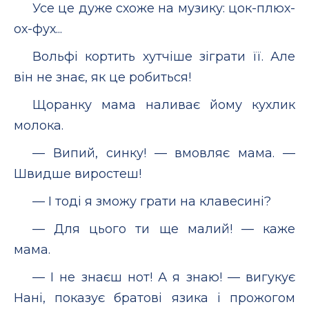
Усе це дуже схоже на музику: цок-плюх-
ох-фух...
Вольфі кортить хутчіше зіграти її. Але
він не знає, як це робиться!
Щоранку мама наливає йому кухлик
молока.
— Випий, синку! — вмовляє мама. —
Швидше виростеш!
— І тоді я зможу грати на клавесині?
— Для цього ти ще малий! — каже
мама.
— І не знаєш нот! А я знаю! — вигукує
Нані, показує братові язика і прожогом