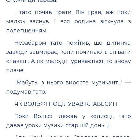
І тато почав грати. Він грав, аж поки
малюк заснув. І вся родина зітхнула з
полегшенням.
Незабаром тато помітив, що дитинча
завжди завмирає, коли починають співати
клавіші. А як мелодія уривається, то знову
плаче.
"Мабуть, з нього виросте музикант..." —
подумав тато.
ЯК ВОЛЬФІ ПОЦІЛУВАВ КЛАВЕСИН
Поки Вольфі лежав у колисці, тато
давав уроки музики старшій доньці.