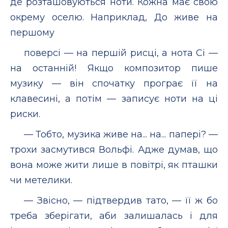
де розташовуються ноти. Кожна має свою
окрему оселю. Наприклад, До живе на
першому
поверсі — на першій рисці, а нота Сі —
на останній! Якщо композитор пише
музику — він спочатку програє її на
клавесині, а потім — записує ноти на ці
риски.
— Тобто, музика живе на... на... папері? —
трохи засмутився Вольфі. Адже думав, що
вона може жити лише в повітрі, як пташки
чи метелики.
— Звісно, — підтвердив тато, — її ж бо
треба зберігати, аби залишалась і для