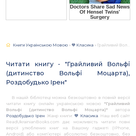
Книги Українською Мовою
»
💙 Класика
» Грайливий Вольфі (дитинство Вольфі Моцарта), Роздобудько Ірен 📚 - Українською
Читати книгу - "Грайливий Вольфі
(дитинство Вольфі Моцарта),
Роздобудько Ірен"
В нашій бібліотеці можна безкоштовно в повній версії
читати книгу онлайн українською мовою
"Грайливий
Вольфі (дитинство Вольфі Моцарта)"
автора
Роздобудько Ірен
. Жанр книги:
💙 Класика
. Наш веб сайт
ReadUkrainianBooks.com дає можливість читати повні
версії улюблених книг на Вашому гаджеті (IPhone,
Android) або комп’ютері абсолютно безкоштовно, без