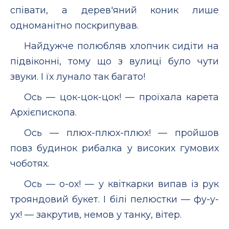
співати, а дерев'яний коник лише
одноманітно поскрипував.
Найдужче полюбляв хлопчик сидіти на
підвіконні, тому що з вулиці було чути
звуки. І їх лунало так багато!
Ось — цок-цок-цок! — проїхала карета
Архієпископа.
Ось — плюх-плюх-плюх! — пройшов
повз будинок рибалка у високих гумових
чоботях.
Ось — о-ох! — у квіткарки випав із рук
трояндовий букет. І білі пелюстки — фу-у-
ух! — закрутив, немов у танку, вітер.