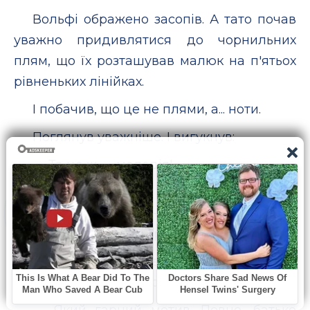
Вольфі ображено засопів. А тато почав
уважно придивлятися до чорнильних
плям, що їх розташував малюк на п'ятьох
рівненьких лінійках.
І побачив, що це не плями, а... ноти.
Поглянув уважніше. І вигукнув:
— Та це ж — мелодія!
— А що ж тут дивного, — знизав
плечима Вольфі, — це концерт для
клавесина! Хочеш, зіграю?
Він сів за інструмент і видобув з нього
легку чудову мелодію.
— Який гарний мотив. Певно, батько