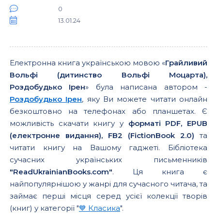
0
13.01.24
Електронна книга українською мовою «
Грайливий
Вольфі (дитинство Вольфі Моцарта),
Роздобудько Ірен
» була написана автором -
Роздобудько Ірен
, яку Ви можете читати онлайн
безкоштовно на телефонах або планшетах. Є
можливість скачати книгу у
форматі PDF, EPUB
(електронне видання), FB2 (FictionBook 2.0)
та
читати книгу на Вашому гаджеті. Бібліотека
сучасних українських письменників
"ReadUkrainianBooks.com"
. Ця книга є
найпопулярнішою у жанрі для сучасного читача, та
займає перші місця серед усієї колекції творів
(книг) у категорії "
💙 Класика
".