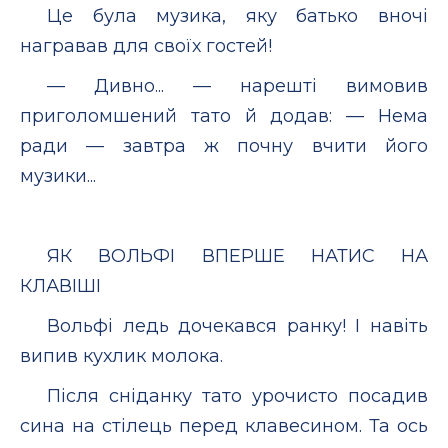
Це була музика, яку батько вночі
награвав для своїх гостей!
— Дивно... — нарешті вимовив
приголомшений тато й додав: — Нема
ради — завтра ж почну вчити його
музики...
ЯК ВОЛЬФІ ВПЕРШЕ НАТИС НА
КЛАВІШІ
Вольфі ледь дочекався ранку! І навіть
випив кухлик молока.
Після сніданку тато урочисто посадив
сина на стілець перед клавесином. Та ось