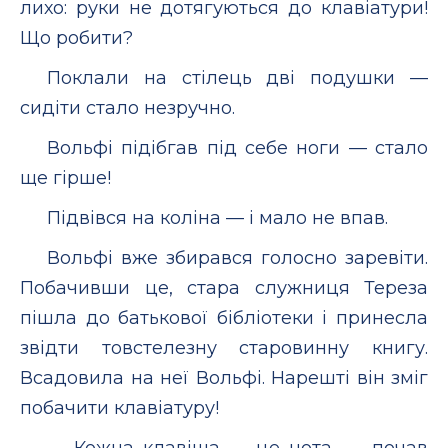
лихо: руки не дотягуються до клавіатури!
Що робити?
Поклали на стілець дві подушки —
сидіти стало незручно.
Вольфі підібгав під себе ноги — стало
ще гірше!
Підвівся на коліна — і мало не впав.
Вольфі вже збирався голосно заревіти.
Побачивши це, стара служниця Тереза
пішла до батькової бібліотеки і принесла
звідти товстелезну старовинну книгу.
Всадовила на неї Вольфі. Нарешті він зміг
побачити клавіатуру!
— Кожна клавіша — це нота, — почав