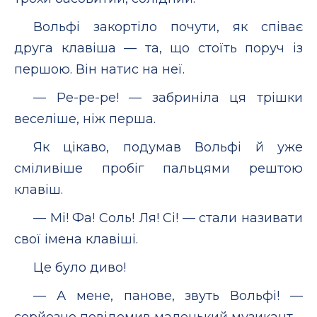
Вольфі закортіло почути, як співає
друга клавіша — та, що стоїть поруч із
першою. Він натис на неї.
— Ре-ре-ре! — забриніла ця трішки
веселіше, ніж перша.
Як цікаво, подумав Вольфі й уже
сміливіше пробіг пальцями рештою
клавіш.
— Мі! Фа! Соль! Ля! Сі! — стали називати
свої імена клавіші.
Це було диво!
— А мене, панове, звуть Вольфі! —
серйозно повідомив маленький музикант.