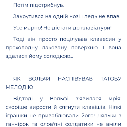
Потім підстрибнув.
Закрутився на одній нозі і ледь не впав.
Усе марно! Не дістати до клавіатури!
Тоді він просто поцілував клавесин у
прохолодну лаковану поверхню. І вона
здалася йому солодкою...
ЯК ВОЛЬФІ НАСПІВУВАВ ТАТОВУ
МЕЛОДІЮ
Відтоді у Вольфі з'явилася мрія:
скоріше вирости й сягнути клавішів. Ніякі
іграшки не приваблювали його! Ляльки з
ганчірок та олов'яні солдатики не вміли