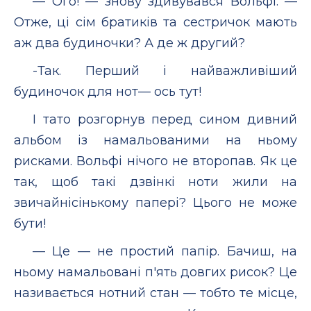
— Ого! — знову здивувався Вольфі. —
Отже, ці сім братиків та сестричок мають
аж два будиночки? А де ж другий?
-Так. Перший і найважливіший
будиночок для нот— ось тут!
І тато розгорнув перед сином дивний
альбом із намальованими на ньому
рисками. Вольфі нічого не второпав. Як це
так, щоб такі дзвінкі ноти жили на
звичайнісінькому папері? Цього не може
бути!
— Це — не простий папір. Бачиш, на
ньому намальовані п'ять довгих рисок? Це
називається нотний стан — тобто те місце,