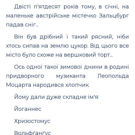
Двісті п'ятдесят років тому, в січні, на
маленьке австрійське містечко Зальцбург
падав сніг...
Він був дрібний і такий рясний, ніби
хтось сипав на землю цукор. Від цього все
місто було схоже на вершковий торт...
Ось одної такої зимової днини в родині
придворного музиканта Леопольда
Моцарта народився хлопчик.
Йому дали дуже складне ім'я:
Йоганнес
Хризостомус
Вольфґанґус