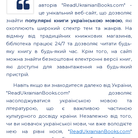
авторів "ReadUkrainianBooks.com" -
це унікальний веб-сайт, що дозволяє
знайти
популярні книги українською мовою
, які
охоплюють широкий спектр тем та жанрів. На
відміну від традиційних книжкових магазинів,
бібліотека працює 24/7 та дозволяє читати будь-
яку книгу в будь-який час. Крім того, на сайті
можна знайти безкоштовні електронні версії книг,
які доступні для завантаження на будь-який
пристрій.
Навіть якщо ви знаходитеся далеко від України,
"ReadUkrainianBooks.com" дозволяє
насолоджуватися українською мовою та
літературою, що є важливою частиною
культурного досвіду країни. Незалежно від того,
чи ви новачок української мови, чи вже володієте
нею на рівні носія, "
ReadUkrainianBooks.com
"