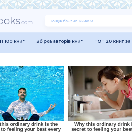
ooks
.com
П 100 книг
Збірка авторів книг
ТОП 20 книг за