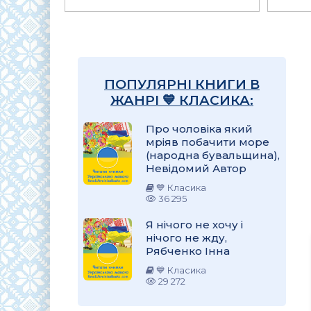
ПОПУЛЯРНІ КНИГИ В
ЖАНРІ 💙 КЛАСИКА:
Про чоловіка який
мріяв побачити море
(народна бувальщина),
Невідомий Автор
💙 Класика
36 295
Я нічого не хочу і
нічого не жду,
Рябченко Інна
💙 Класика
29 272