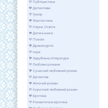
💛 Публіцистика
💙 Детективи
💛 Гумор
💙 Фантастика
💛 Наука, Освіта
💙 Дитячі книги
💛 Поезія
💙 Драматургія
💛 Інше
💙 Зарубіжна література
💛 Любовні романи
💙 Сучасний любовний роман
💛 Детектив
💙 Жіночий роман
💛 Короткий любовний роман
💙 Еротика
💛 Романтична еротика