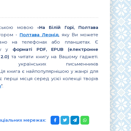
нською мовою «
На Білій Горі, Полтава
втором -
Полтава Леонід
, яку Ви можете
вно на телефонах або планшетах. Є
игу у
форматі PDF, EPUB (електронне
2.0)
та читати книгу на Вашому гаджеті.
их українських письменників
 Ця книга є найпопулярнішою у жанрі для
є перші місця серед усієї колекції творів
а
".
соціальних мережах: