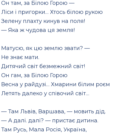
Он там, за Білою Горою —
Ліси і пригорки… Хтось білою рукою
Зелену плахту кинув на поля!
— Яка ж чудова ця земля!
Матусю, як цю землю звати? —
Не знає мати.
Дитячий світ безмежний світ!
Он гам, за Білою Горою
Весна у райдузі… Хмарини білим роєм
Летять далеко у співочий світ…
— Там Львів, Варшава, — мовить дід.
— А далі. далі? — пристає дитина.
Там Русь, Мала Росія, Україна,