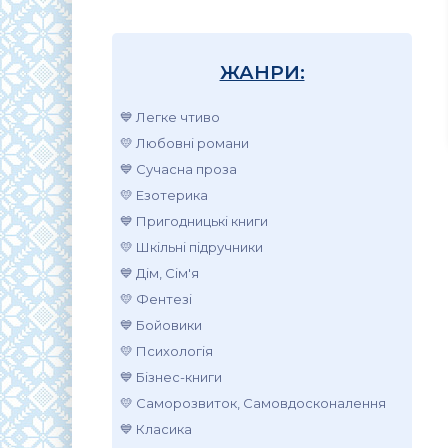
ЖАНРИ:
💙 Легке чтиво
💛 Любовні романи
💙 Сучасна проза
💛 Езотерика
💙 Пригодницькі книги
💛 Шкільні підручники
💙 Дім, Сім'я
💛 Фентезі
💙 Бойовики
💛 Психологія
💙 Бізнес-книги
💛 Саморозвиток, Самовдосконалення
💙 Класика