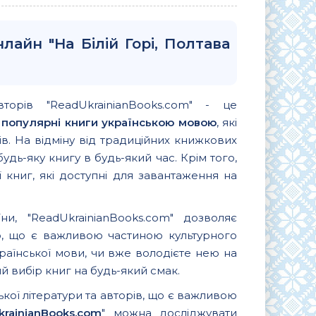
лайн "На Білій Горі, Полтава
вторів "ReadUkrainianBooks.com" - це
и
популярні книги українською мовою
, які
. На відміну від традиційних книжкових
удь-яку книгу в будь-який час. Крім того,
 книг, які доступні для завантаження на
и, "ReadUkrainianBooks.com" дозволяє
ю, що є важливою частиною культурного
країнської мови, чи вже володієте нею на
 вибір книг на будь-який смак.
ької літератури та авторів, що є важливою
krainianBooks.com
" можна досліджувати