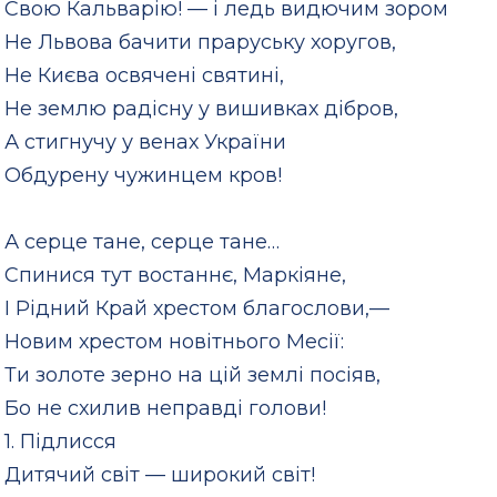
Свою Кальварію! — і ледь видючим зором
Не Львова бачити праруську хоругов,
Не Києва освячені святині,
Не землю радісну у вишивках дібров,
А стигнучу у венах України
Обдурену чужинцем кров!
А серце тане, серце тане…
Спинися тут востаннє, Маркіяне,
І Рідний Край хрестом благослови,—
Новим хрестом новітнього Месії:
Ти золоте зерно на цій землі посіяв,
Бо не схилив неправді голови!
1. Підлисся
Дитячий світ — широкий світ!