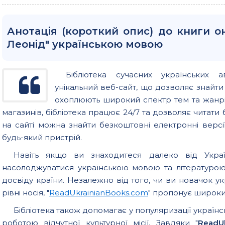
Анотація (короткий опис) до книги он
Леонід" українською мовою
Бібліотека сучасних українських а
унікальний веб-сайт, що дозволяє знайт
охоплюють широкий спектр тем та жанрів
магазинів, бібліотека працює 24/7 та дозволяє читати б
на сайті можна знайти безкоштовні електронні версії
будь-який пристрій.
Навіть якщо ви знаходитеся далеко від Україн
насолоджуватися українською мовою та літературо
досвіду країни. Незалежно від того, чи ви новачок у
рівні носія, "
ReadUkrainianBooks.com
" пропонує широкий
Бібліотека також допомагає у популяризації українс
роботою відчутної культурної місії. Завдяки "
ReadU