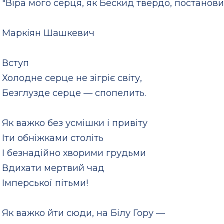
"Віра мого серця, як Бескид твердо, постанов
Маркіян Шашкевич
Вступ
Холодне серце не зігріє світу,
Безглузде серце — спопелить.
Як важко без усмішки і привіту
Іти обніжками століть
І безнадійно хворими грудьми
Вдихати мертвий чад
Імперської пітьми!
Як важко йти сюди, на Білу Гору —