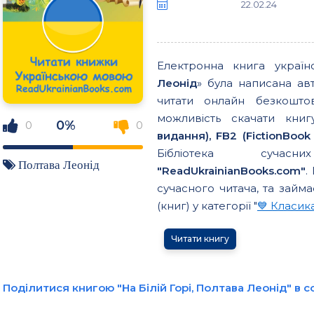
22.02.24
Електронна книга украї
Леонід
» була написана а
читати онлайн безкошто
можливість скачати кн
0%
0
0
видання), FB2 (FictionBook 
Бібліотека сучасн
Полтава Леонід
"ReadUkrainianBooks.com"
.
сучасного читача, та займа
(книг) у категорії "
💙 Класик
Читати книгу
Поділитися книгою "На Білій Горі, Полтава Леонід" в 