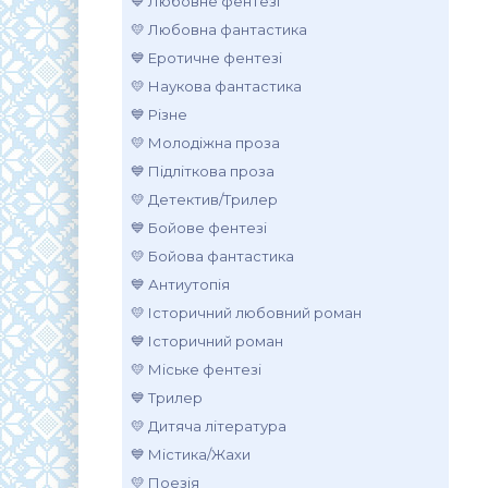
💙 Любовне фентезі
💛 Любовна фантастика
💙 Еротичне фентезі
💛 Наукова фантастика
💙 Різне
💛 Молодіжна проза
💙 Підліткова проза
💛 Детектив/Трилер
💙 Бойове фентезі
💛 Бойова фантастика
💙 Антиутопія
💛 Історичний любовний роман
💙 Історичний роман
💛 Міське фентезі
💙 Трилер
💛 Дитяча література
💙 Містика/Жахи
💛 Поезія