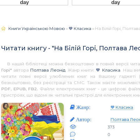
Книги Українською Мовою
»
💙 Класика
» На Білій Горі, Полтав
Читати книгу - "На Білій Горі, Полтава Ле
В нашій бібліотеці можна безкоштовно в повній версії чи
Горі"
автора
Полтава Леонід
. Жанр книги:
💙 Класика
. Наш ве
читати повні версії улюблених книг на Вашому гаджеті (
безкоштовно, без реєстрації та СМС. Також маєте можливіст
PDF, EPUB, FB2.
Файли електронних книг - це цифрові файли,
пристроях, що відомі як читальні пристрої для електронних кни
Жанр:
💙 Класика
Автор:
Полтава Леон
373
0