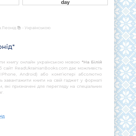
а Леонід 📚 - Українською
онід"
тати книгу онлайн українською мовою
"На Білій
б сайт ReadUkrainianBooks.com дає можливість
IPhone, Android) або комп’ютері абсолютно
ь завантажити книги на свій гаджет у форматі
 які призначені для перегляду на спеціальних
г.
ід