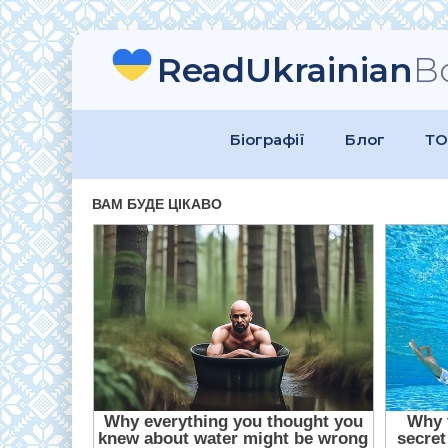
ReadUkrainian
B
Біографії
Блог
ТО