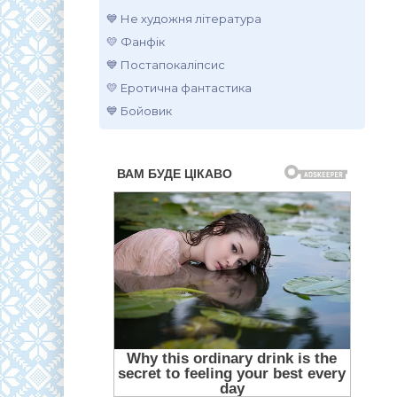
💙 Не художня література
💛 Фанфік
💙 Постапокаліпсис
💛 Еротична фантастика
💙 Бойовик