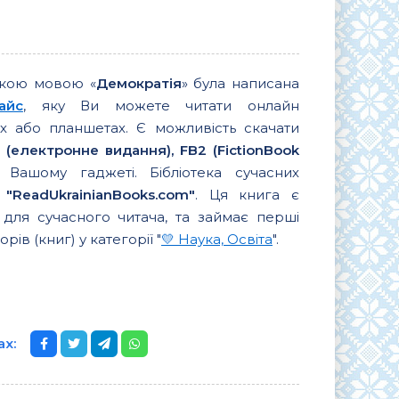
ькою мовою «
Демократія
» була написана
айс
, яку Ви можете читати онлайн
 або планшетах. Є можливість скачати
 (електронне видання), FB2 (FictionBook
Вашому гаджеті. Бібліотека сучасних
в
"ReadUkrainianBooks.com"
. Ця книга є
для сучасного читача, та займає перші
орів (книг) у категорії "
💛 Наука, Освіта
".
ах: