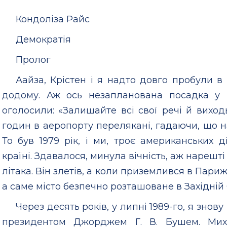
Кондоліза Райс
Демократія
Пролог
Аайза, Крістен і я надто довго пробули 
додому. Аж ось незапланована посадка у 
оголосили: «Залишайте всі свої речі й виход
годин в аеропорту перелякані, гадаючи, що н
То був 1979 рік, і ми, троє американських д
країні. Здавалося, минула вічність, аж нареш
літака. Він злетів, а коли приземлився в Пар
а саме місто безпечно розташоване в Західній
Через десять років, у липні 1989-го, я знов
президентом Джорджем Г. В. Бушем. Мих