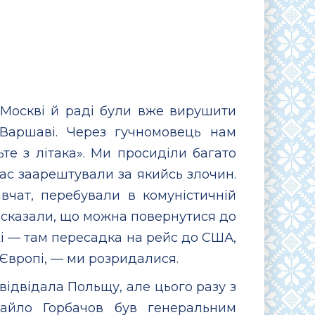
в Москві й раді були вже вирушити
Варшаві. Через гучномовець нам
ьте з літака». Ми просиділи багато
ас заарештували за якийсь злочин.
івчат, перебували в комуністичній
ті сказали, що можна повернутися до
ижі — там пересадка на рейс до США,
 Європі, — ми розридалися.
у відвідала Польщу, але цього разу з
айло Горбачов був генеральним