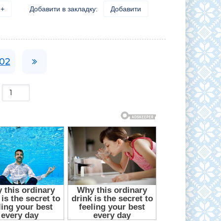
+
Добавити в закладку:
Добавити
02
: