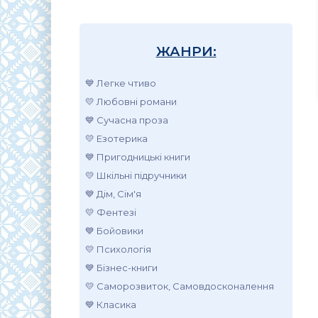
ЖАНРИ:
💙 Легке чтиво
💛 Любовні романи
💙 Сучасна проза
💛 Езотерика
💙 Пригодницькі книги
💛 Шкільні підручники
💙 Дім, Сім'я
💛 Фентезі
💙 Бойовики
💛 Психологія
💙 Бізнес-книги
💛 Саморозвиток, Самовдосконалення
💙 Класика