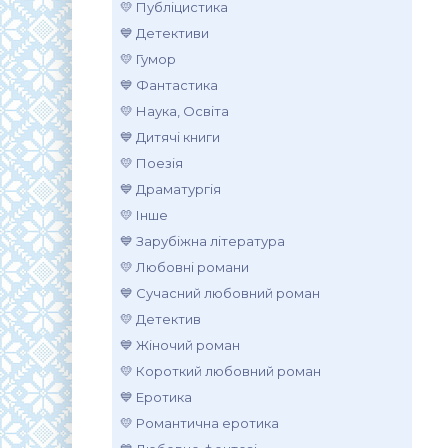
💛 Публіцистика
💙 Детективи
💛 Гумор
💙 Фантастика
💛 Наука, Освіта
💙 Дитячі книги
💛 Поезія
💙 Драматургія
💛 Інше
💙 Зарубіжна література
💛 Любовні романи
💙 Сучасний любовний роман
💛 Детектив
💙 Жіночий роман
💛 Короткий любовний роман
💙 Еротика
💛 Романтична еротика