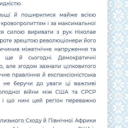
идкістю.
ольщі й поширилися майже всією
 кровопролиттям і за максимальної
ся силою виривати з рук Ніколае
, проте зрештою революціонери його
ричинив міжетнічне напруження та
я ще й сьогодні. Демократичні
о, але згодом зазнали цілковитого
ичне правління й експансіоністська
к, не беручи до уваги ці важливі
Холодної війни між США та СРСР
й і що нині цей регіон переважно
лизького Сходу й Північної Африки