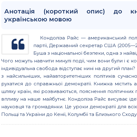
Анотація (короткий опис) до кн
українською мовою
Кондоліза Райс — американський полі
партії, Державний секретар США (2005
Буша з національної безпеки, одна з найві
Чого можуть навчити минулі події, чим вони були і є к
індивідуальна свобода відступає нині на другий план
з найсильніших, найавторитетніших політиків сучасн
рухатися до справжньої демократії. Книжка містить ан
шляху країн, які розвиваються, пояснення політичних
впливу на наше майбутнє. Кондоліза Райс висуває ідеї, 
науковця та громадянки. Це уроки демократії для всіх к
Польщі та України до Кенії, Колумбії та Близького Сходу