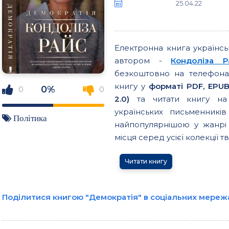
25.04.22
Електронна книга українс
автором -
Кондоліза Р
безкоштовно на телефонах
книгу у
форматі PDF, EPUB
0%
0
0
2.0)
та читати книгу на 
українських письменникі
Політика
найпопулярнішою у жанрі 
місця серед усієї колекції тв
Читати книгу
Поділитися книгою "Демократія" в соціальних мереж