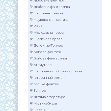
💙 Любовне фентезі
💛 Любовна фантастика
💙 Еротичне фентезі
💛 Наукова фантастика
💙 Різне
💛 Молодіжна проза
💙 Підліткова проза
💛 Детектив/Трилер
💙 Бойове фентезі
💛 Бойова фантастика
💙 Антиутопія
💛 Історичний любовний роман
💙 Історичний роман
💛 Міське фентезі
💙 Трилер
💛 Дитяча література
💙 Містика/Жахи
💛 Поезія