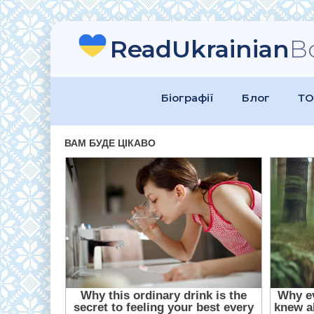
ReadUkrainian
B
Біографії
Блог
ТО