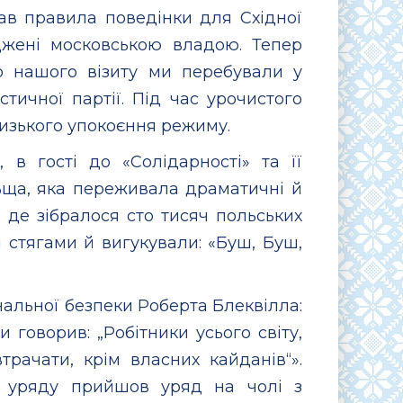
вав правила поведінки для Східної
жені московською владою. Тепер
р нашого візиту ми перебували у
тичної партії. Під час урочистого
лизького упокоєння режиму.
 в гості до «Солідарності» та її
ьща, яка переживала драматичні й
 де зібралося сто тисяч польських
 стягами й вигукували: «Буш, Буш,
нальної безпеки Роберта Блеквілла:
и говорив: „Робітники усього світу,
втрачати, крім власних кайданів“».
у уряду прийшов уряд на чолі з