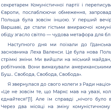
секретарем Комуністичної партії і перепису
Європи, послаблюючи обмеження, запровад
Польща була зовсім іншою. У перший вечі
Варшаві, де стали гістьми вмираючої комуніс
обіду згасло світло — чудова метафора для б
Наступного дня ми поїхали до Гданська,
засновника Леха Валенси. Це була нова Пол
стрімкі зміни. Ми вийшли на міський майдан,
робітників. Вони вимахували американськими
Буш... Свобода, Свобода, Свобода».
Я звернулася до свого колеги з Ради націо
«Це не зовсім те, що Маркс мав на увазі, кол
єднайтеся!“[1]. Але їм справді „нічого було 
Через два місяці на зміну комуністичном