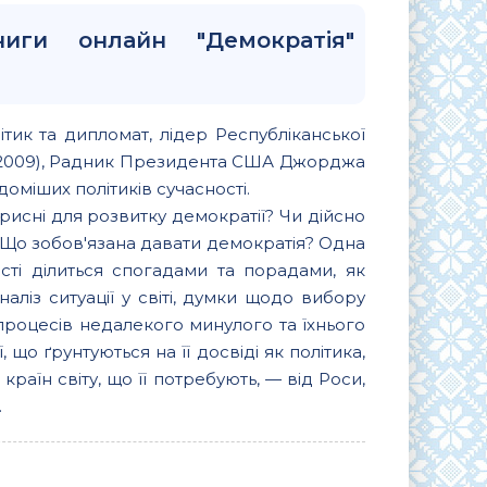
иги онлайн "Демократія"
тик та дипломат, лідер Республіканської
—2009), Радник Президента США Джорджа
доміших політиків сучасності.
орисні для розвитку демократії? Чи дійсно
? Що зобов'язана давати демократія? Одна
ості ділиться спогадами та порадами, як
аліз ситуації у світі, думки щодо вибору
 процесів недалекого минулого та їхнього
що ґрунтуються на її досвіді як політика,
раїн світу, що її потребують, — від Роси,
.