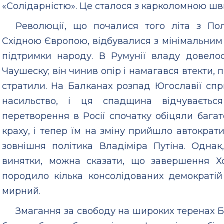
«Солідарністю». Це сталося з карколомною шв
Революції, що почалися того літа з П
Східною Європою, відбувалися з мінімальним
підтримки народу. В Румунії владу довело
Чаушеску; він чинив опір і намагався втекти
стратили. На Балканах розпад Югославії сп
насильство, і ця спадщина відчуваєтьс
перетворення в Росії спочатку обіцяли багат
краху, і тепер їм на зміну прийшло автократ
зовнішня політика Владіміра Путіна. Одна
винятки, можна сказати, що завершення 
породило кілька консолідованих демократі
мирний.
Змагання за свободу на широких теренах Б