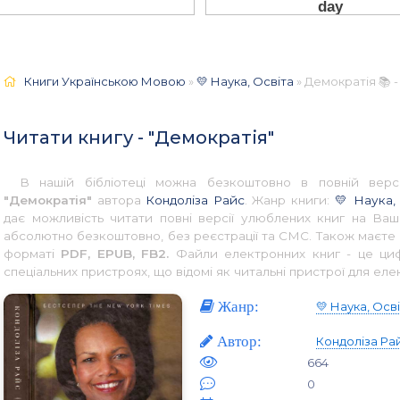
Книги Українською Мовою
»
💛 Наука, Освіта
» Демократія 📚 
Читати книгу - "Демократія"
В нашій бібліотеці можна безкоштовно в повній верс
"Демократія"
автора
Кондоліза Райс
. Жанр книги:
💛 Наука,
дає можливість читати повні версії улюблених книг на Ваш
абсолютно безкоштовно, без реєстрації та СМС. Також маєте 
форматі
PDF, EPUB, FB2.
Файли електронних книг - це цифр
спеціальних пристроях, що відомі як читальні пристрої для еле
Жанр:
💛 Наука, Осв
Автор:
Кондоліза Ра
664
0