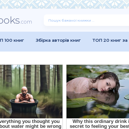
ooks
.com
П 100 книг
Збірка авторів книг
ТОП 20 книг за