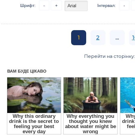
Шрифт:
-
+
Інтервал:
-
1
2
...
1
Перейти на сторінку