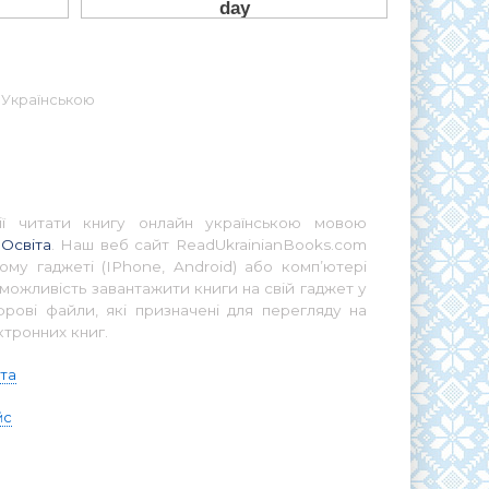
- Українською
ії читати книгу онлайн українською мовою
 Освіта
. Наш веб сайт ReadUkrainianBooks.com
ому гаджеті (IPhone, Android) або комп’ютері
можливість завантажити книги на свій гаджет у
ові файли, які призначені для перегляду на
ктронних книг.
іта
йс