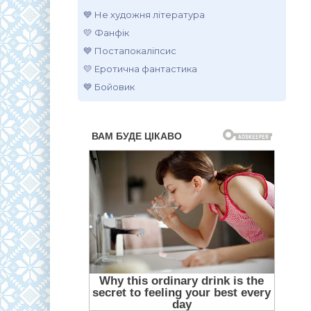
💙 Не художня література
💛 Фанфік
💙 Постапокаліпсис
💛 Еротична фантастика
💙 Бойовик