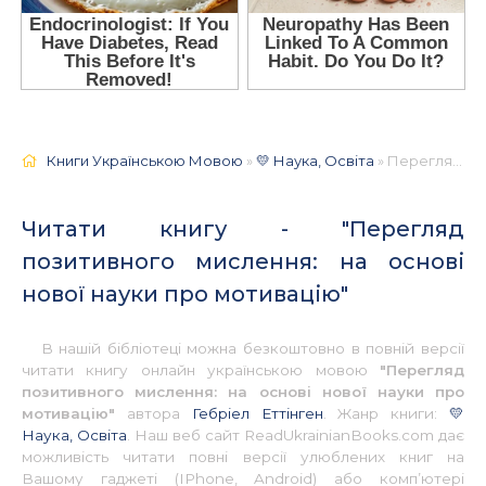
Книги Українською Мовою
»
💛 Наука, Освіта
» Перегляд позитивного мислення: на основі нової науки про мотивацію 📚 - Українською
Читати книгу - "Перегляд
позитивного мислення: на основі
нової науки про мотивацію"
В нашій бібліотеці можна безкоштовно в повній версії
читати книгу онлайн українською мовою
"Перегляд
позитивного мислення: на основі нової науки про
мотивацію"
автора
Гебріел Еттінген
. Жанр книги:
💛
Наука, Освіта
. Наш веб сайт ReadUkrainianBooks.com дає
можливість читати повні версії улюблених книг на
Вашому гаджеті (IPhone, Android) або комп’ютері