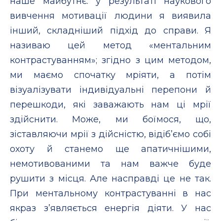
наше майбутнє: у результаті наукового
вивчення мотивації людини я виявила
інший, складніший підхід до справи. Я
називаю цей метод «ментальним
контрастуванням»; згідно з цим методом,
ми маємо спочатку мріяти, а потім
візуалізувати індивідуальні перепони й
перешкоди, які заважають нам ці мрії
здійснити. Може, ми боїмося, що,
зіставляючи мрії з дійсністю, відіб’ємо собі
охоту й станемо ще апатичнішими,
немотивованими та нам важче буде
рушити з місця. Але насправді це не так.
При ментальному контрастуванні в нас
якраз з’являється енергія діяти. У нас