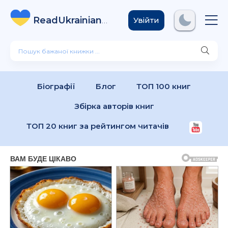
ReadUkrainian
Books
.com
Увійти
Біографії
Блог
ТОП 100 книг
Збірка авторів книг
ТОП 20 книг за рейтингом читачів