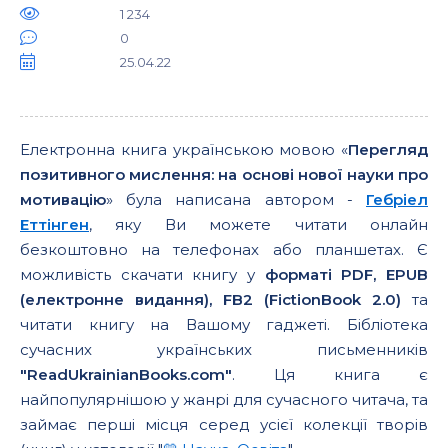
1 234
0
25.04.22
Електронна книга українською мовою «
Перегляд
позитивного мислення: на основі нової науки про
мотивацію
» була написана автором -
Гебріел
Еттінген
, яку Ви можете читати онлайн
безкоштовно на телефонах або планшетах. Є
можливість скачати книгу у
форматі PDF, EPUB
(електронне видання), FB2 (FictionBook 2.0)
та
читати книгу на Вашому гаджеті. Бібліотека
сучасних українських письменників
"ReadUkrainianBooks.com"
. Ця книга є
найпопулярнішою у жанрі для сучасного читача, та
займає перші місця серед усієї колекції творів