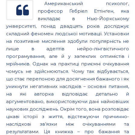
Американський психолог,
професор Ґебріел Еттінґен, яка
викладає в Нью-Йоркському
університеті, понад двадцять років досліджує
складний феномен людської мотивації. Установки
на позитивне мислення здобули популярність не
лише в адептів нейро-лінгвістичного
програмування, але й у запеклих оптимістів і
мрійників. Однак на практиці приємні очікування
чомусь не здійснюються. Чому так відбувається,
що стає перепоною для досягнення бажаного і як
уникнути негативних наслідків – основні питання,
на які авторка відповідає детально й
аргументовано, використовуючи дані найновіших
наукових досліджень. Окрім того, вона розповідає
цікаві історії з життя, відстежуючи причинно-
наслідкові зв’язки між очікуваннями та
результатами. Ця книжка – про бажання та