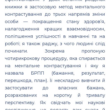
книжки я застосовую метод ментального
контрастування до трьох напрямів зміни
особи — покращення стану здоров’я,
налагодження кращих взаємовідносин,
поліпшення успішності в навчанні та на
роботі; я також раджу, з чого людині слід
починати. Зокрема пропоную
чотирикрокову процедуру, яка спирається
на ментальне контрастування і яку я
назвала БРПП (бажання, результат,
перешкода, план). Її нескладно вивчити й
застосувати до власних бажань,
розрахованих на коротку й тривалу
перспективу. Як свідчать мої наукові
дослідження, це додасть вам снаги й