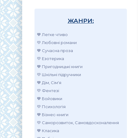
ЖАНРИ:
💙 Легке чтиво
💛 Любовні романи
💙 Сучасна проза
💛 Езотерика
💙 Пригодницькі книги
💛 Шкільні підручники
💙 Дім, Сім'я
💛 Фентезі
💙 Бойовики
💛 Психологія
💙 Бізнес-книги
💛 Саморозвиток, Самовдосконалення
💙 Класика