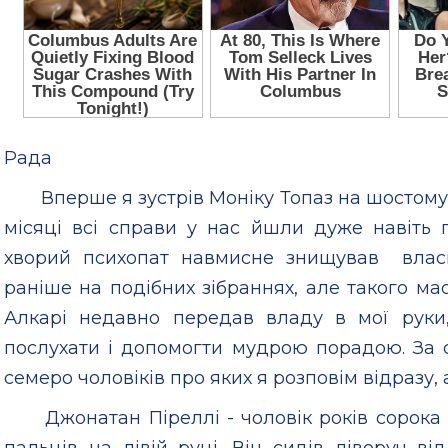
Рада
Вперше я зустрів Моніку Топаз на шостому 
місяці всі справи у нас йшли дуже навіть 
хворий психопат навмисне знищував власн
раніше на подібних зібраннях, але такого ма
Алкарі недавно передав владу в мої руки
послухати і допомогти мудрою порадою. За с
семеро чоловіків про яких я розповім відразу,
Джонатан Піреллі - чоловік років сорока 