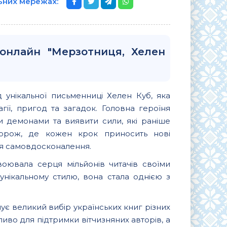
льних мережах:
 онлайн "Мерзотниця, Хелен
 унікальної письменниці Хелен Куб, яка
гії, пригод та загадок. Головна героїня
ми демонами та виявити сили, які раніше
дорож, де кожен крок приносить нові
для самовдосконалення.
воювала серця мільйонів читачів своїми
унікальному стилю, вона стала однією з
ує великий вибір українських книг різних
ливо для підтримки вітчизняних авторів, а