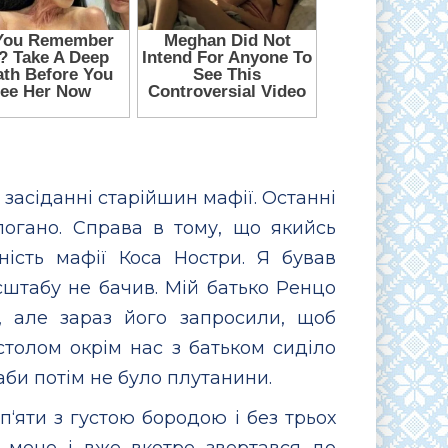
засіданні старійшин мафії. Останні
погано. Справа в тому, що якийсь
ість мафії Коса Ностри. Я бував
сштабу не бачив. Мій батько Ренцо
, але зараз його запросили, щоб
толом окрім нас з батьком сиділо
 аби потім не було плутанини.
п‘яти з густою бородою і без трьох