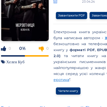
23.04.24
Завантажити PDF
Завантаж
Електронна книга україн
була написана автором -
безкоштовно на телефонах
0%
0
0
книгу у
форматі PDF, EPUB
2.0)
та читати книгу на 
українських письменникі
Хелен Куб
найпопулярнішою у жанрі 
місця серед усієї колекції 
еротика
".
Читати книгу