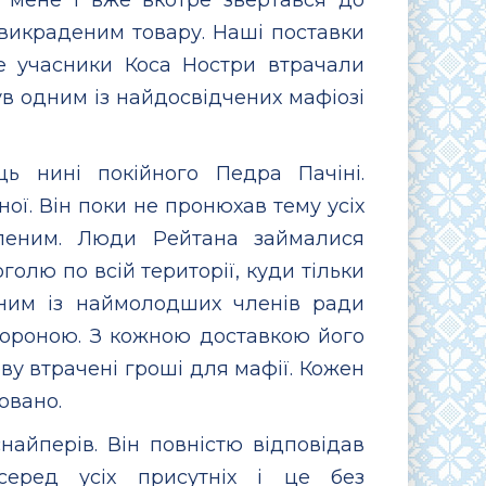
ід мене і вже вкотре звертався до
викраденим товару. Наші поставки
е учасники Коса Ностри втрачали
був одним із найдосвідчених мафіозі
 нині покійного Педра Пачіні.
ої. Він поки не пронюхав тему усіх
оленим. Люди Рейтана займалися
олю по всій території, куди тільки
одним із наймолодших членів ради
стороною. З кожною доставкою його
ову втрачені гроші для мафії. Кожен
овано.
снайперів. Він повністю відповідав
серед усіх присутніх і це без