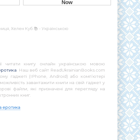
иця, Хелен Куб 📚 - Українською
ії читати книгу онлайн українською мовою
еротика
. Наш веб сайт ReadUkrainianBooks.com
ому гаджеті (IPhone, Android) або комп’ютері
можливість завантажити книги на свій гаджет у
ові файли, які призначені для перегляду на
ктронних книг.
а еротика