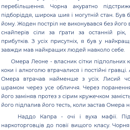
перебільшення. Чорна акуратно підстри
підборіддя, широка шия і могутній стан. Був 
йому. Жоден постріл не виконувався без його 
снайперів сіли за ґрати за останній рік
прибутків. З усіх присутніх, я був у найкра
завжди мав найкращих людей навколо себе.
Омера Леоне - власник сітки підпольних 
коки і алкоголю втрачалися і постійні гравці.
Омера втрачав найменше з усіх. Лисий чо
шрамом через усе обличчя. Через пораненн
його заміняв протез з сірим кружечком замість
його підпалив його тесть, коли застав Омера н
Наддо Капра - очі і вуха мафії. Під
наркоторговців до повії вищого класу. Чорня