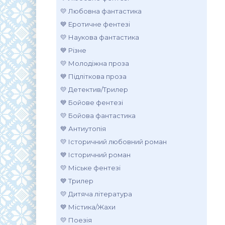
💛 Любовна фантастика
💙 Еротичне фентезі
💛 Наукова фантастика
💙 Різне
💛 Молодіжна проза
💙 Підліткова проза
💛 Детектив/Трилер
💙 Бойове фентезі
💛 Бойова фантастика
💙 Антиутопія
💛 Історичний любовний роман
💙 Історичний роман
💛 Міське фентезі
💙 Трилер
💛 Дитяча література
💙 Містика/Жахи
💛 Поезія