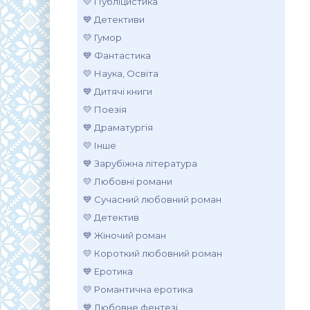
💛 Публіцистика
💙 Детективи
💛 Гумор
💙 Фантастика
💛 Наука, Освіта
💙 Дитячі книги
💛 Поезія
💙 Драматургія
💛 Інше
💙 Зарубіжна література
💛 Любовні романи
💙 Сучасний любовний роман
💛 Детектив
💙 Жіночий роман
💛 Короткий любовний роман
💙 Еротика
💛 Романтична еротика
💙 Любовне фентезі