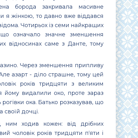
жена борода закривала масивне
би я жінкою, то давно вже віддався
відома. Чотирьох із семи найкращих
, що означало значне зменшення
щих відносинах саме з Данте, тому
казино. Через зменшення припливу
 Але азарт - діло страшне, тому цей
ловік років тридцяти з великим
я йому видалили око, проте зараз
 рогівки ока. Батько розказував, що
а своїй дочці.
 ним ходив кожен: від дрібних
вий чоловік років тридцяти п‘яти і