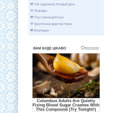
💙 Не художня література
💛 Фанфік
💙 Постапокаліпсис
💛 Еротична фантастика
💙 Бойовик