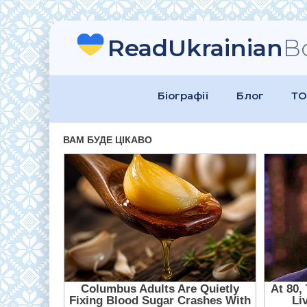
ReadUkrainian
B
Біографії
Блог
ТО