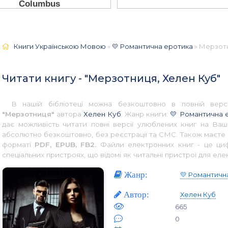
Книги Українською Мовою
»
💛 Романтична еротика
» Мерзотн
Читати книгу - "Мерзотниця, Хелен Куб"
В нашій бібліотеці можна безкоштовно в повній верс
"Мерзотниця"
автора
Хелен Куб
. Жанр книги:
💛 Романтична 
дає можливість читати повні версії улюблених книг на Ваш
абсолютно безкоштовно, без реєстрації та СМС. Також маєте 
форматі
PDF, EPUB, FB2.
Файли електронних книг - це цифр
спеціальних пристроях, що відомі як читальні пристрої для еле
Жанр:
💛 Романтичн
Автор:
Хелен Куб
665
0