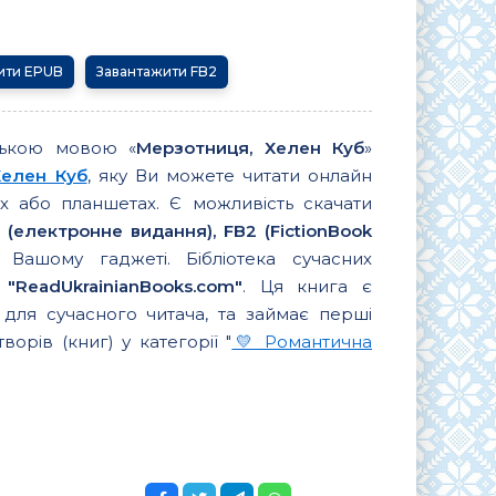
ити EPUB
Завантажити FB2
ською мовою «
Мерзотниця, Хелен Куб
»
Хелен Куб
, яку Ви можете читати онлайн
 або планшетах. Є можливість скачати
 (електронне видання), FB2 (FictionBook
Вашому гаджеті. Бібліотека сучасних
в
"ReadUkrainianBooks.com"
. Ця книга є
для сучасного читача, та займає перші
творів (книг) у категорії "
💛 Романтична