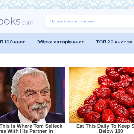
ooks
.com
П 100 книг
Збірка авторів книг
ТОП 20 книг за