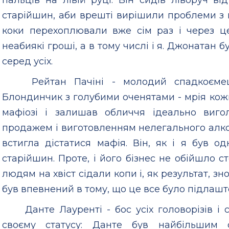
пальців на лівій руці. Він сидів ліворуч в
старійшин, аби врешті вирішили проблеми з 
коки перехоплювали вже сім раз і через ц
неабиякі гроші, а в тому числі і я. Джонатан 
серед усіх.
Рейтан Пачіні - молодий спадкоємець
Блондинчик з голубими оченятами - мрія кожн
мафіозі і залишав обличчя ідеально виг
продажем і виготовленням нелегального алког
встигла дістатися мафія. Він, як і я був 
старійшин. Проте, і його бізнес не обійшло 
людям на хвіст сідали копи і, як результат, зн
був впевнений в тому, що це все було підлашт
Данте Лауренті - бос усіх головорізів і 
своєму статусу: Данте був найбільшим 