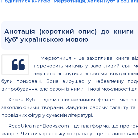
Поділитися книгою "Мерзотниця, Хелен Куб" в соціа
Анотація (короткий опис) до книги
Куб" українською мовою
Мерзотниця - це захоплива книга від
переносить читачів у захопливий світ ма
змушена зіткнутися зі своїми внутрішні
були приховані. Вона вирушає у небезпечну по
випробування, але разом із ними - і нові можливості 
Хелен Куб - відома письменниця фентезі, яка за
захоплюючими творами. Завдяки своєму таланту та 
провідних фігур у сучасній літературі.
ReadUkrainianBooks.com - це платформа, що пропон
жанрів. Читати українську літературу - це не лише важ