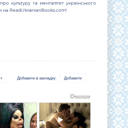
ро культуру та менталітет українського
и на ReadUkrainianBooks.com!
+
Добавити в закладку:
Добавити