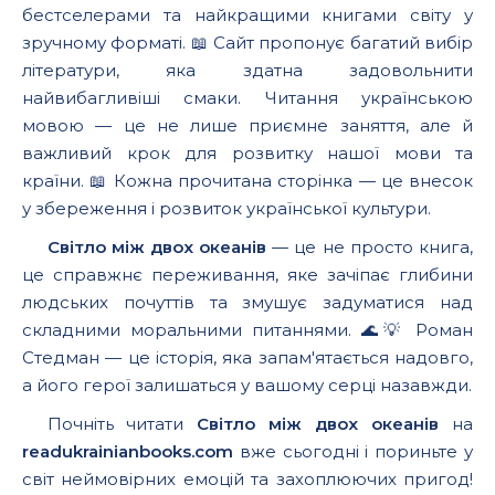
бестселерами та найкращими книгами світу у
зручному форматі. 📖 Сайт пропонує багатий вибір
літератури, яка здатна задовольнити
найвибагливіші смаки. Читання українською
мовою — це не лише приємне заняття, але й
важливий крок для розвитку нашої мови та
країни. 📖 Кожна прочитана сторінка — це внесок
у збереження і розвиток української культури.
Світло між двох океанів
— це не просто книга,
це справжнє переживання, яке зачіпає глибини
людських почуттів та змушує задуматися над
складними моральними питаннями. 🌊💡 Роман
Стедман — це історія, яка запам'ятається надовго,
а його герої залишаться у вашому серці назавжди.
Почніть читати
Світло між двох океанів
на
readukrainianbooks.com
вже сьогодні і пориньте у
світ неймовірних емоцій та захоплюючих пригод!