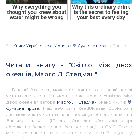
Книги Українською Мовою
»
💙 Сучасна проза
» Світло між двох океанів, Марго Л. Стедман 📚 - Українською
Читати книгу - "Світло між двох
океанів, Марго Л. Стедман"
В нашій бібліотеці можна безкоштовно в повній версії
читати книгу онлайн українською мовою
"Світло між
двох океанів"
автора
Марго Л. Стедман
. Жанр книги:
💙
Сучасна проза
. Наш веб сайт ReadUkrainianBooks.com
дає можливість читати повні версії улюблених книг на
Вашому гаджеті (IPhone, Android) або комп’ютері
абсолютно безкоштовно, без реєстрації та СМС. Також
маєте можливість завантажити книги на свій гаджет у