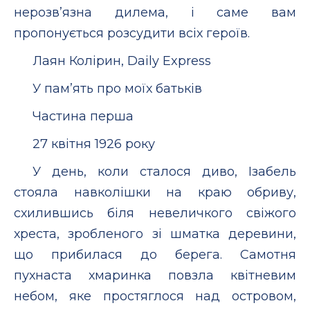
нерозв’язна дилема, і саме вам
пропонується розсудити всіх героїв.
Лаян Колірин, Daily Express
У пам’ять про моїх батьків
Частина перша
27 квітня 1926 року
У день, коли сталося диво, Ізабель
стояла навколішки на краю обриву,
схилившись біля невеличкого свіжого
хреста, зробленого зі шматка деревини,
що прибилася до берега. Самотня
пухнаста хмаринка повзла квітневим
небом, яке простяглося над островом,