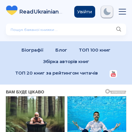
ReadUkrainian
Books
.com
Увійти
Біографії
Блог
ТОП 100 книг
Збірка авторів книг
ТОП 20 книг за рейтингом читачів