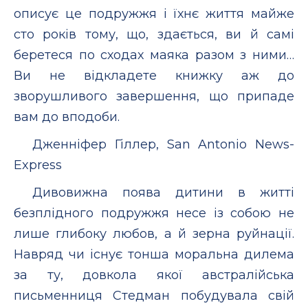
описує це подружжя і їхнє життя майже
сто років тому, що, здається, ви й самі
беретеся по сходах маяка разом з ними…
Ви не відкладете книжку аж до
зворушливого завершення, що припаде
вам до вподоби.
Дженніфер Гіллер, San Antonio News-
Express
Дивовижна поява дитини в житті
безплідного подружжя несе із собою не
лише глибоку любов, а й зерна руйнації.
Навряд чи існує тонша моральна дилема
за ту, довкола якої австралійська
письменниця Стедман побудувала свій