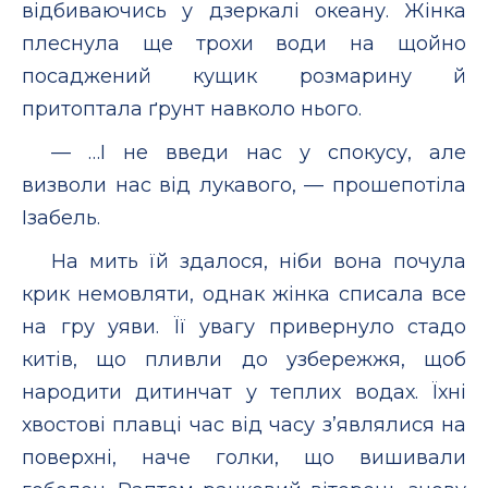
відбиваючись у дзеркалі океану. Жінка
плеснула ще трохи води на щойно
посаджений кущик розмарину й
притоптала ґрунт навколо нього.
— …І не введи нас у спокусу, але
визволи нас від лукавого, — прошепотіла
Ізабель.
На мить їй здалося, ніби вона почула
крик немовляти, однак жінка списала все
на гру уяви. Її увагу привернуло стадо
китів, що пливли до узбережжя, щоб
народити дитинчат у теплих водах. Їхні
хвостові плавці час від часу з’являлися на
поверхні, наче голки, що вишивали