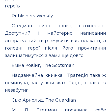
героїв.
Publishers Weekly
Стедман пише тонко, натхненно…
Доступний і майстерно написаний
літературний твір змусить вас плакати, а
головні герої після його прочитання
залишатимуться з вами ще довго.
Емма Ковінґ, The Scotsman
Надзвичайна книжка… Трагедія така ж
неминуча, як у книжках Гарді, і така ж
незабутня.
Сью Арнольд, The Guardian
М. Л. Стедман проявила себе