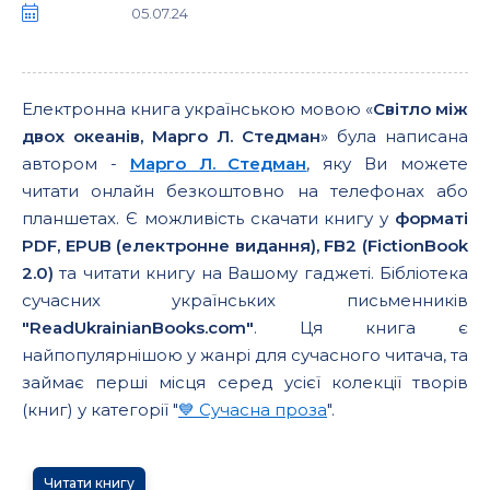
05.07.24
Електронна книга українською мовою «
Світло між
двох океанів, Марго Л. Стедман
» була написана
автором -
Марго Л. Стедман
, яку Ви можете
читати онлайн безкоштовно на телефонах або
планшетах. Є можливість скачати книгу у
форматі
PDF, EPUB (електронне видання), FB2 (FictionBook
2.0)
та читати книгу на Вашому гаджеті. Бібліотека
сучасних українських письменників
"ReadUkrainianBooks.com"
. Ця книга є
найпопулярнішою у жанрі для сучасного читача, та
займає перші місця серед усієї колекції творів
(книг) у категорії "
💙 Сучасна проза
".
Читати книгу