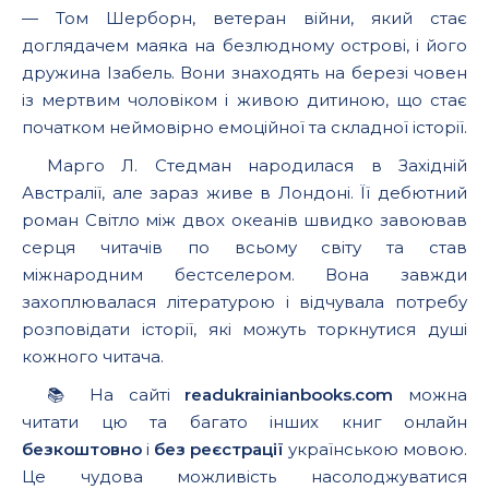
— Том Шерборн, ветеран війни, який стає
доглядачем маяка на безлюдному острові, і його
дружина Ізабель. Вони знаходять на березі човен
із мертвим чоловіком і живою дитиною, що стає
початком неймовірно емоційної та складної історії.
Марго Л. Стедман народилася в Західній
Австралії, але зараз живе в Лондоні. Її дебютний
роман Світло між двох океанів швидко завоював
серця читачів по всьому світу та став
міжнародним бестселером. Вона завжди
захоплювалася літературою і відчувала потребу
розповідати історії, які можуть торкнутися душі
кожного читача.
📚 На сайті
readukrainianbooks.com
можна
читати цю та багато інших книг онлайн
безкоштовно
і
без реєстрації
українською мовою.
Це чудова можливість насолоджуватися