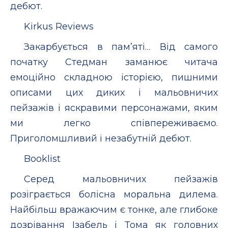
дебют.
Kirkus Reviews
Закарбується в пам’яті… Від самого
початку Стедман заманює читача
емоційно складною історією, пишними
описами цих диких і мальовничих
пейзажів і яскравими персонажами, яким
ми легко співпереживаємо.
Приголомшливий і незабутній дебют.
Booklist
Серед мальовничих пейзажів
розіграється болісна моральна дилема.
Найбільш вражаючим є тонке, але глибоке
дозрівання Ізабель і Тома як головних