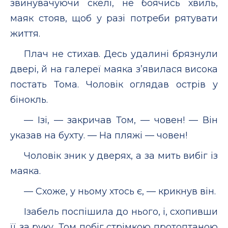
звинувачуючи скелі, не боячись хвиль,
маяк стояв, щоб у разі потреби рятувати
життя.
Плач не стихав. Десь удалині брязнули
двері, й на галереї маяка з’явилася висока
постать Тома. Чоловік оглядав острів у
бінокль.
— Ізі, — закричав Том, — човен! — Він
указав на бухту. — На пляжі — човен!
Чоловік зник у дверях, а за мить вибіг із
маяка.
— Схоже, у ньому хтось є, — крикнув він.
Ізабель поспішила до нього, і, схопивши
її за руку, Том побіг стрімкою протоптаною