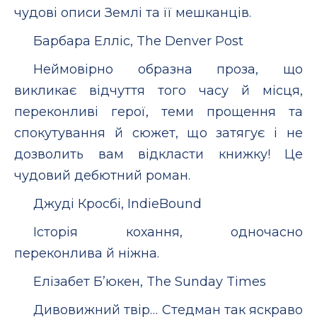
чудові описи Землі та її мешканців.
Барбара Елліс, The Denver Post
Неймовірно образна проза, що
викликає відчуття того часу й місця,
переконливі герої, теми прощення та
спокутування й сюжет, що затягує і не
дозволить вам відкласти книжку! Це
чудовий дебютний роман.
Джуді Кросбі, IndieBound
Історія кохання, одночасно
переконлива й ніжна.
Елізабет Б’юкен, The Sunday Times
Дивовижний твір… Стедман так яскраво