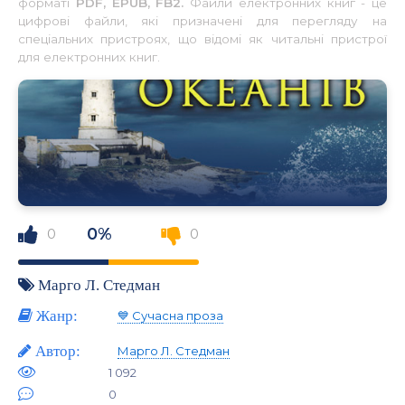
форматі
PDF, EPUB, FB2.
Файли електронних книг - це
цифрові файли, які призначені для перегляду на
спеціальних пристроях, що відомі як читальні пристрої
для електронних книг.
0%
0
0
Марго Л. Стедман
Жанр:
💙 Сучасна проза
Автор:
Марго Л. Стедман
1 092
0