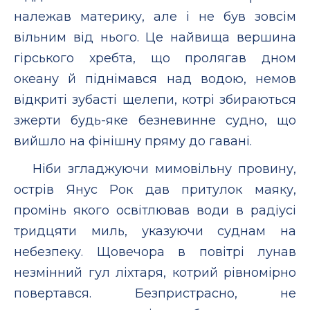
належав материку, але і не був зовсім
вільним від нього. Це найвища вершина
гірського хребта, що пролягав дном
океану й піднімався над водою, немов
відкриті зубасті щелепи, котрі збираються
зжерти будь-яке безневинне судно, що
вийшло на фінішну пряму до гавані.
Ніби згладжуючи мимовільну провину,
острів Янус Рок дав притулок маяку,
промінь якого освітлював води в радіусі
тридцяти миль, указуючи суднам на
небезпеку. Щовечора в повітрі лунав
незмінний гул ліхтаря, котрий рівномірно
повертався. Безпристрасно, не