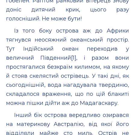
гобелен. Раптом ранковий вітерець знову
доніс дитячий крик, цього разу
голосніший. Не може бути!
Із того боку острова аж до Африки
тягнувся неосяжний океанський простір.
Тут Індійський океан переходив у
величний Південний[1], і разом вони
простягалися безкраїм килимом, на якому
й стояв скелястий острівець. У такі дні, як
сьогоднішній, вода нагадувала твердиню,
складалося враження, що по цій блакиті
можна пішки дійти аж до Мадагаскару.
Інший бік острова вередливо озирався
на материкову Австралію, від якої його
відділяли майже сто миль. Острів не