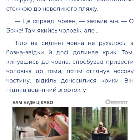
стежкою до невеликого пляжу.
— Це справді човен, — заявив він. — О
Боже! Там якийсь чоловік, але…
Тіло на сидінні човна не рухалось, а
бозна-звідки й досі долинав крик. Том,
кинувшись до човна, спробував привести
чоловіка до тями, потім оглянув носову
частину, відкіль доносилися крики. Він
підняв вовняний згорток: у