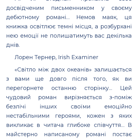
досвідченим письменником у своєму
дебютному романі… Немов маяк, ця
книжка освітлює темні місця, а розбурхані
нею емоції не полишатимуть вас декілька
днів.
Лорен Тернер, Irish Examiner
«Світло між двох океанів» залишається
з вами ще довго після того, як ви
перегорнете останню сторінку… Цей
чудовий роман вирізняється з-поміж
безлічі інших своїми емоційно
нестабільними героями, кожен з яких
викликає в читача глибоке співчуття… В
майстерно написаному романі постає