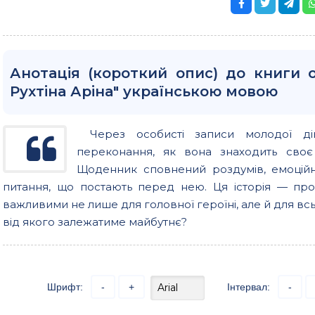
Анотація (короткий опис) до книги 
Рухтіна Аріна" українською мовою
Через особисті записи молодої д
переконання, як вона знаходить своє 
Щоденник сповнений роздумів, емоційн
питання, що постають перед нею. Ця історія — про с
важливими не лише для головної героїні, але й для всьо
від якого залежатиме майбутнє?
Шрифт:
-
+
Інтервал:
-