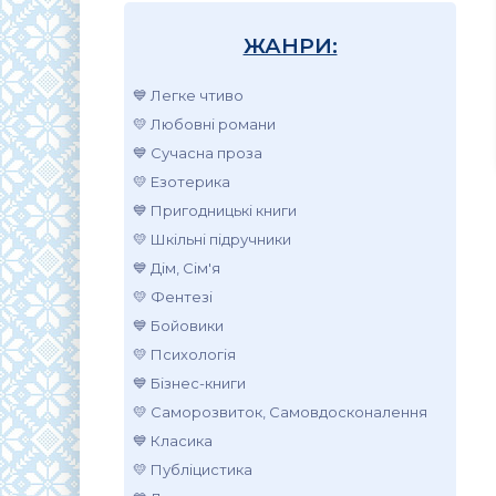
ЖАНРИ:
💙 Легке чтиво
💛 Любовні романи
💙 Сучасна проза
💛 Езотерика
💙 Пригодницькі книги
💛 Шкільні підручники
💙 Дім, Сім'я
💛 Фентезі
💙 Бойовики
💛 Психологія
💙 Бізнес-книги
💛 Саморозвиток, Самовдосконалення
💙 Класика
💛 Публіцистика