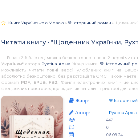
Книги Українською Мовою
»
💙 Історичний роман
» Щоденник У
Читати книгу - "Щоденник Українки, Рухт
В нашій бібліотеці можна безкоштовно в повній версії чит
Українки"
автора
Рухтіна Аріна
. Жанр книги:
💙 Історичний р
можливість читати повні версії улюблених книг на Вашом
абсолютно безкоштовно, без реєстрації та СМС. Також маєте 
форматі
PDF, EPUB, FB2.
Файли електронних книг - це цифр
спеціальних пристроях, що відомі як читальні пристрої для еле
Жанр:
💙 Історични
Автор:
Рухтіна Аріна
447
0
06.09.24