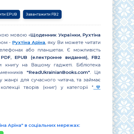
ити EPUB
Завантажити FB2
ькою мовою «
Щоденник Українки, Рухтіна
ром -
Рухтіна Аріна
, яку Ви можете читати
елефонах або планшетах. Є можливість
 PDF, EPUB (електронне видання), FB2
 книгу на Вашому гаджеті. Бібліотека
сьменників
"ReadUkrainianBooks.com"
. Ця
 жанрі для сучасного читача, та займає
олекції творів (книг) у категорії "
💙
на Аріна" в соціальних мережах: