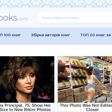
ooks
.com
П 100 книг
Збірка авторів книг
ТОП 20 книг за