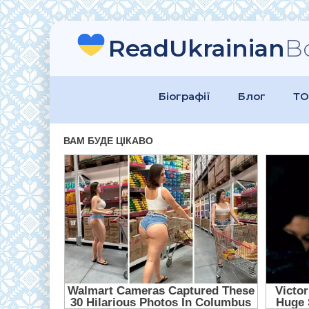
ReadUkrainian
B
Біографії
Блог
ТО