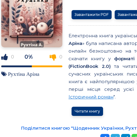
Завантажити PDF
Завантаж
Електронна книга українс
Аріна
» була написана авто
онлайн безкоштовно на т
0%
0
0
скачати книгу у
форматі
(FictionBook 2.0)
та читати
сучасних українських пи
Рухтіна Аріна
книга є найпопулярнішою у
перші місця серед усієї к
Історичний роман
".
Читати книгу
Поділитися книгою "Щоденник Українки, Рухті