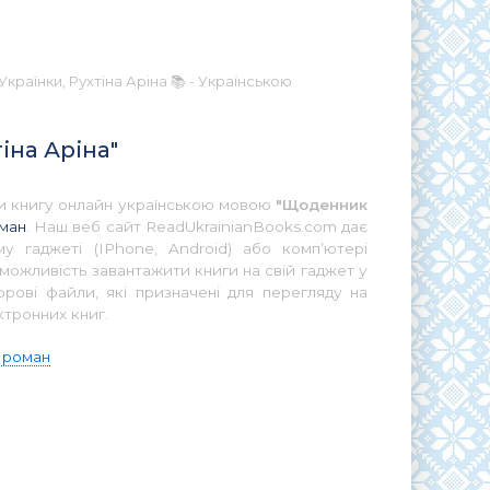
країнки, Рухтіна Аріна 📚 - Українською
іна Аріна"
ати книгу онлайн українською мовою
"Щоденник
оман
. Наш веб сайт ReadUkrainianBooks.com дає
у гаджеті (IPhone, Android) або комп’ютері
можливість завантажити книги на свій гаджет у
ові файли, які призначені для перегляду на
ктронних книг.
й роман