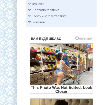
💛 Фанфік
💙 Постапокаліпсис
💛 Еротична фантастика
💙 Бойовик