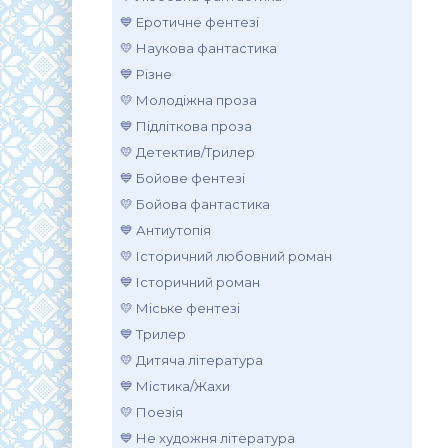
💙 Еротичне фентезі
💛 Наукова фантастика
💙 Різне
💛 Молодіжна проза
💙 Підліткова проза
💛 Детектив/Трилер
💙 Бойове фентезі
💛 Бойова фантастика
💙 Антиутопія
💛 Історичний любовний роман
💙 Історичний роман
💛 Міське фентезі
💙 Трилер
💛 Дитяча література
💙 Містика/Жахи
💛 Поезія
💙 Не художня література