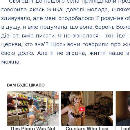
Сьогодні до нашого села приїжджали пред
говорила якась жінка, доволі молода, шляхет
здивувало, але мені сподобалося її розумне обл
в душу, я вже подумала, що вона, боронь Боже, 
дівчат, вміє писати. Я не зізналася – їхні ід
церкви, хто зна’? Щось вони говорили про жі
свою долю. Але я не згодна, життя наше в 
можна.