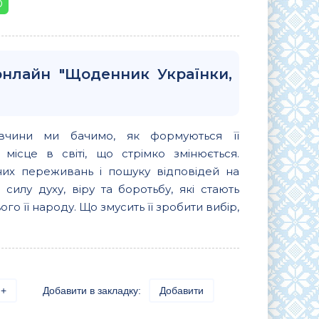
онлайн "Щоденник Українки,
івчини ми бачимо, як формуються її
місце в світі, що стрімко змінюється.
их переживань і пошуку відповідей на
илу духу, віру та боротьбу, які стають
го її народу. Що змусить її зробити вибір,
+
Добавити в закладку:
Добавити