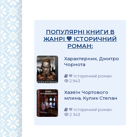
ПОПУЛЯРНІ КНИГИ В
ЖАНРІ 💙 ІСТОРИЧНИЙ
РОМАН:
Характерник, Дмитро
Чорнота
💙 Історичний роман
2 943
Хазяїн Чортового
млина, Кулик Степан
💙 Історичний роман
2 343