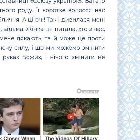
ставниці «Союзу українок». Багато
ного роду. Її коротке волосся нас
иччя. А ці очі! Так і дивилася мені
відьма. Жінка ця питала, хто з нас,
еї мене лякають, та й може це проти
ночу силу, і що ми можемо змінити
руках Божих, і нічого змінити не