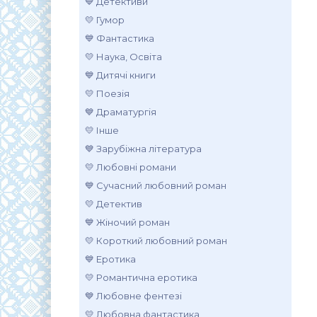
💙 Детективи
💛 Гумор
💙 Фантастика
💛 Наука, Освіта
💙 Дитячі книги
💛 Поезія
💙 Драматургія
💛 Інше
💙 Зарубіжна література
💛 Любовні романи
💙 Сучасний любовний роман
💛 Детектив
💙 Жіночий роман
💛 Короткий любовний роман
💙 Еротика
💛 Романтична еротика
💙 Любовне фентезі
💛 Любовна фантастика