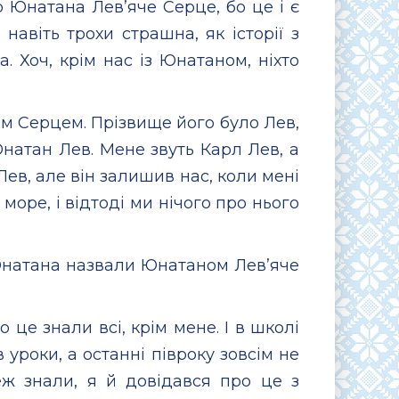
о Юнатана Лев’яче Серце, бо це і є
 навіть трохи страшна, як історії з
 Хоч, крім нас із Юнатаном, ніхто
им Серцем. Прізвище його було Лев,
Юнатан Лев. Мене звуть Карл Лев, а
Лев, але він залишив нас, коли мені
море, і відтоді ми нічого про нього
 Юнатана назвали Юнатаном Лев’яче
 це знали всі, крім мене. І в школі
 уроки, а останні півроку зовсім не
еж знали, я й довідався про це з