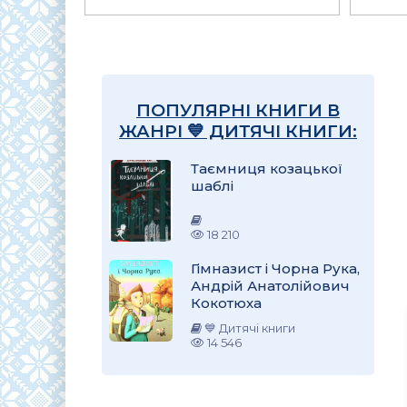
ПОПУЛЯРНІ КНИГИ В
ЖАНРІ 💙 ДИТЯЧІ КНИГИ:
Таємниця козацької
шаблі
18 210
Гімназист і Чорна Рука,
Андрій Анатолійович
Кокотюха
💙 Дитячі книги
14 546