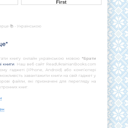
ерце 📚 - Українською
це"
читати книгу онлайн українською мовою
"Брати
і книги
. Наш веб сайт ReadUkrainianBooks.com
ому гаджеті (IPhone, Android) або комп’ютері
можливість завантажити книги на свій гаджет у
ові файли, які призначені для перегляду на
ктронних книг.
и
рен