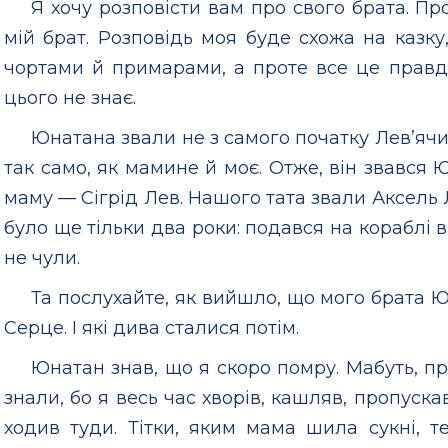
Я хочу розповісти вам про свого брата. Пр
мій брат. Розповідь моя буде схожа на казку,
чортами й примарами, а проте все це правда.
цього не знає.
Юнатана звали не з самого початку Лев’яч
так само, як мамине й моє. Отже, він звався 
маму — Сігрід Лев. Нашого тата звали Аксель 
було ще тільки два роки: подався на кораблі в 
не чули.
Та послухайте, як вийшло, що мого брата
Серце. І які дива сталися потім.
Юнатан знав, що я скоро помру. Мабуть, про
знали, бо я весь час хворів, кашляв, пропускав
ходив туди. Тітки, яким мама шила сукні, т