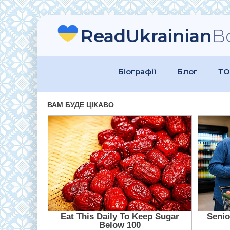
ReadUkrainian
B
Біографії
Блог
ТО