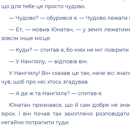
що для тебе це просто чудово.
— Чудово? — обурився я. — Чудово лежати 
— Ет, — мовив Юнатан, — у землі лежатиме
зовсім інше місце.
— Куди? — спитав я, бо ніяк не міг повірити
— У Нангіялу, — відповів він.
У Нангіялу! Він сказав це так, наче всі зна
чув, щоб про неї хтось згадував.
— А де ж та Нангіяла? — спитав я.
Юнатан признався, що й сам добре не знає,
зірок. І він почав так захоплено розповідат
негайно потрапити туди.