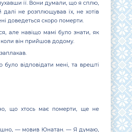
лухавши її. Вони думали, що я сплю,
 далі не розплющував їх, не хотів
ні доведеться скоро померти.
я, але навіщо мамі було знати, як
, коли він прийшов додому.
 заплакав.
 було відповідати мені, та врешті
о, що хтось має померти, ще не
ашно, — мовив Юнатан. — Я думаю,