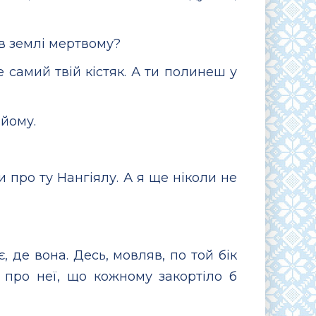
в землі мертвому?
 самий твій кістяк. А ти полинеш у
 йому.
ли про ту Нангіялу. А я ще ніколи не
 де вона. Десь, мовляв, по той бік
и про неї, що кожному закортіло б