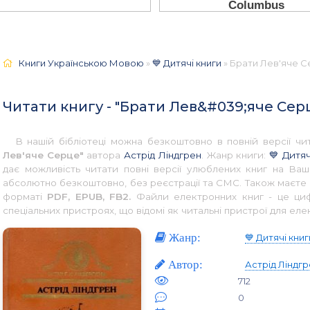
Книги Українською Мовою
»
💙 Дитячі книги
» Брати Лев'яче С
Читати книгу - "Брати Лев&#039;яче Сер
В нашій бібліотеці можна безкоштовно в повній версії 
Лев'яче Серце"
автора
Астрід Ліндгрен
. Жанр книги:
💙 Дитяч
дає можливість читати повні версії улюблених книг на Ваш
абсолютно безкоштовно, без реєстрації та СМС. Також маєте 
форматі
PDF, EPUB, FB2.
Файли електронних книг - це цифр
спеціальних пристроях, що відомі як читальні пристрої для еле
Жанр:
💙 Дитячі книг
Автор:
Астрід Ліндг
712
0