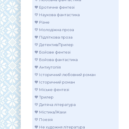
💙 Еротичне фентезі
💛 Наукова фантастика
💙 Різне
💛 Молодіжна проза
💙 Підліткова проза
💛 Детектив/Трилер
💙 Бойове фентезі
💛 Бойова фантастика
💙 Антиутопія
💛 Історичний любовний роман
💙 Історичний роман
💛 Міське фентезі
💙 Трилер
💛 Дитяча література
💙 Містика/Жахи
💛 Поезія
💙 Не художня література