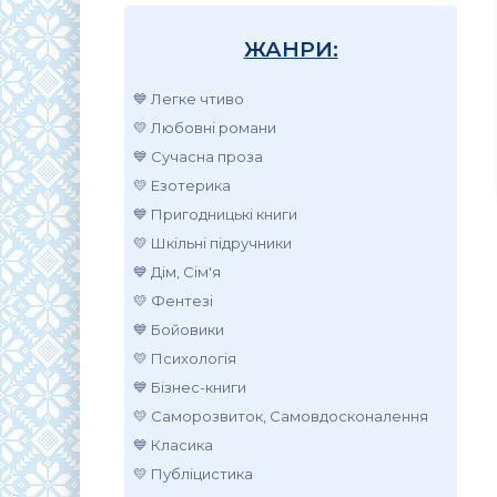
ЖАНРИ:
💙 Легке чтиво
💛 Любовні романи
💙 Сучасна проза
💛 Езотерика
💙 Пригодницькі книги
💛 Шкільні підручники
💙 Дім, Сім'я
💛 Фентезі
💙 Бойовики
💛 Психологія
💙 Бізнес-книги
💛 Саморозвиток, Самовдосконалення
💙 Класика
💛 Публіцистика