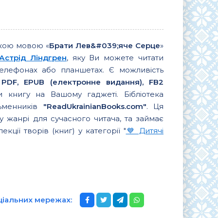
ькою мовою «
Брати Лев&#039;яче Серце
»
Астрід Ліндгрен
, яку Ви можете читати
елефонах або планшетах. Є можливість
 PDF, EPUB (електронне видання), FB2
 книгу на Вашому гаджеті. Бібліотека
сьменників
"ReadUkrainianBooks.com"
. Ця
 жанрі для сучасного читача, та займає
екції творів (книг) у категорії "
💙 Дитячі
ціальних мережах: