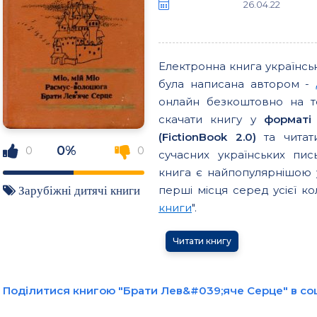
26.04.22
Електронна книга українс
була написана автором -
онлайн безкоштовно на т
скачати книгу у
форматі
(FictionBook 2.0)
та читати
0%
0
0
сучасних українських пи
книга є найпопулярнішою у
перші місця серед усієї кол
Зарубіжні дитячі книги
книги
".
Читати книгу
Поділитися книгою "Брати Лев&#039;яче Серце" в со