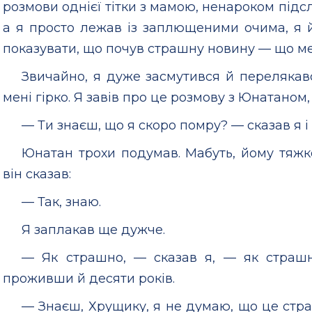
розмови однієї тітки з мамою, ненароком підс
а я просто лежав із заплющеними очима, я й
показувати, що почув страшну новину — що ме
Звичайно, я дуже засмутився й перелякавс
мені гірко. Я завів про це розмову з Юнатаном
— Ти знаєш, що я скоро помру? — сказав я і
Юнатан трохи подумав. Мабуть, йому тяжко
він сказав:
— Так, знаю.
Я заплакав ще дужче.
— Як страшно, — сказав я, — як страшн
проживши й десяти років.
— Знаєш, Хрущику, я не думаю, що це стр