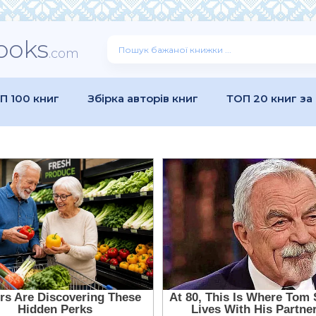
ooks
.com
П 100 книг
Збірка авторів книг
ТОП 20 книг за