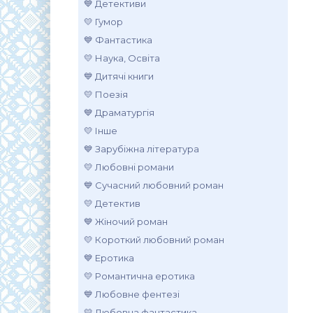
💙 Детективи
💛 Гумор
💙 Фантастика
💛 Наука, Освіта
💙 Дитячі книги
💛 Поезія
💙 Драматургія
💛 Інше
💙 Зарубіжна література
💛 Любовні романи
💙 Сучасний любовний роман
💛 Детектив
💙 Жіночий роман
💛 Короткий любовний роман
💙 Еротика
💛 Романтична еротика
💙 Любовне фентезі
💛 Любовна фантастика