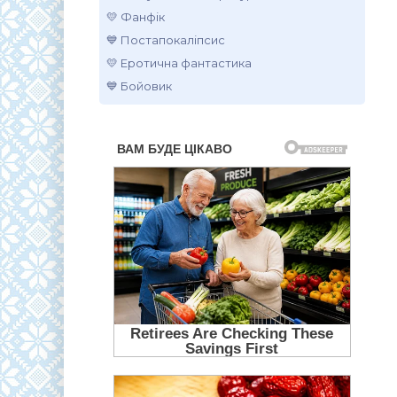
💛 Фанфік
💙 Постапокаліпсис
💛 Еротична фантастика
💙 Бойовик