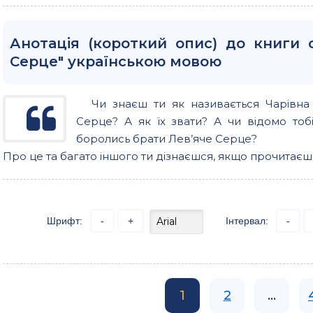
Анотація (короткий опис) до книги 
Серце" українською мовою
Чи знаєш ти як називається Чарівна
Серце? А як їх звати? А чи відомо тоб
боролись брати Лев’яче Серце?
Про це та багато іншого ти дізнаєшся, якщо прочитаєш
Шрифт:
-
+
Інтервал:
-
1
2
...