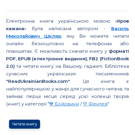
Електронна книга українською мовою «
Кров
кажана
» була написана автором -
Василь
Миколайович Шкляр
, яку Ви можете читати
онлайн безкоштовно на телефонах або
планшетах. Є можливість скачати книгу у
форматі
PDF, EPUB (електронне видання), FB2 (FictionBook
2.0)
та читати книгу на Вашому гаджеті. Бібліотека
сучасних українських письменників
"ReadUkrainianBooks.com"
. Ця книга є
найпопулярнішою у жанрі для сучасного читача, та
займає перші місця серед усієї колекції творів
(книг) у категорії "
💙 Бойовики
/
💛 Фентезі
".
Читати книгу