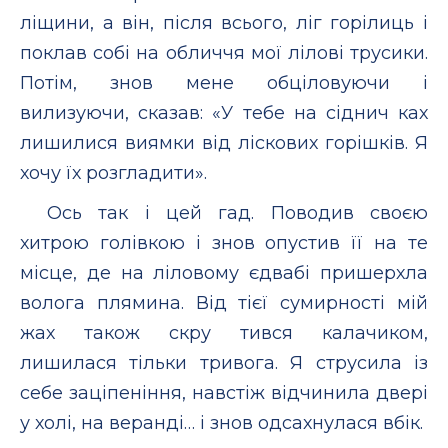
ліщини, а він, після всього, ліг горілиць і
поклав собі на обличчя мої лілові трусики.
Потім, знов мене обціловуючи і
вилизуючи, сказав: «У тебе на сіднич ках
лишилися виямки від ліскових горішків. Я
хочу їх розгладити».
Ось так і цей гад. Поводив своєю
хитрою голівкою і знов опустив її на те
місце, де на ліловому єдвабі пришерхла
волога плямина. Від тієї сумирності мій
жах також скру тився калачиком,
лишилася тільки тривога. Я струсила із
себе заціпеніння, навстіж відчинила двері
у холі, на веранді… і знов одсахнулася вбік.