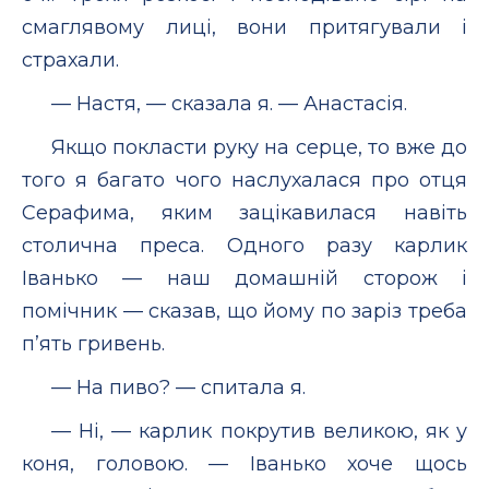
смаглявому лиці, вони притягували і
страхали.
— Настя, — сказала я. — Анастасія.
Якщо покласти руку на серце, то вже до
того я багато чого наслухалася про отця
Серафима, яким зацікавилася навіть
столична преса. Одного разу карлик
Іванько — наш домашній сторож і
помічник — сказав, що йому по заріз треба
п’ять гривень.
— На пиво? — спитала я.
— Ні, — карлик покрутив великою, як у
коня, головою. — Іванько хоче щось