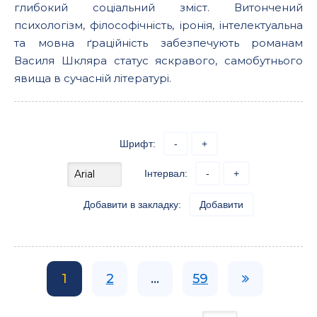
глибокий соціальний зміст. Витончений
психологізм, філософічність, іронія, інтелектуальна
та мовна ґраційність забезпечують романам
Василя Шкляра статус яскравого, самобутнього
явища в сучасній літературі.
Шрифт:
-
+
Інтервал:
-
+
Добавити в закладку:
Добавити
1
2
...
59