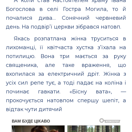
А коли став настоятелем храму Івана
Богослова в селі Гостра Могила, то й
почалися дива… Сонячний червневий
день. На подвір’ї церкви зібрався натовп.
Якась розпатлана жінка труситься в
лихоманці, її квітчаста хустка з’їхала на
потилицю. Вона три мається за руку
священика, але таке враження, що
вхопилася за електричний дріт. Жінка з
усіх сил репе тує, а тоді падає на коліна і
починає гавкати. «Бісну вата», —
прокочується натовпом спершу шепіт, а
відтак чути дитячий