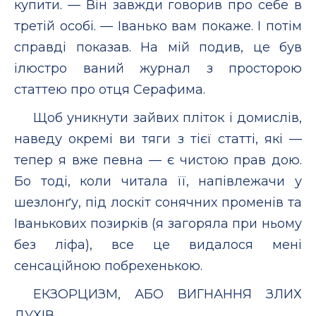
купити. — Він завжди говорив про себе в
третій особі. — Іванько вам покаже. І потім
справді показав. На мій подив, це був
ілюстро ваний журнал з просторою
статтею про отця Серафима.
Щоб уникнути зайвих пліток і домислів,
наведу окремі ви тяги з тієї статті, які —
тепер я вже певна — є чистою прав дою.
Бо тоді, коли читала її, напівлежачи у
шезлонґу, під лоскіт сонячних променів та
Іванькових позирків (я загоряла при ньому
без ліфа), все це видалося мені
сенсаційною побрехенькою.
ЕКЗОРЦИЗМ, АБО ВИГНАННЯ ЗЛИХ
ДУХІВ