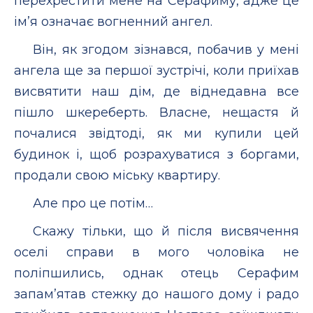
перехрестити мене на Серафиму, адже це
ім’я означає вогненний ангел.
Він, як згодом зізнався, побачив у мені
ангела ще за першої зустрічі, коли приїхав
висвятити наш дім, де віднедавна все
пішло шкереберть. Власне, нещастя й
почалися звідтоді, як ми купили цей
будинок і, щоб розрахуватися з боргами,
продали свою міську квартиру.
Але про це потім…
Скажу тільки, що й після висвячення
оселі справи в мого чоловіка не
поліпшились, однак отець Серафим
запам’ятав стежку до нашого дому і радо