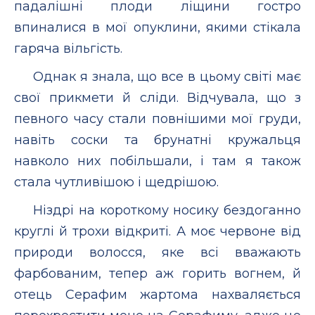
падалішні плоди ліщини гостро
впиналися в мої опуклини, якими стікала
гаряча вільгість.
Однак я знала, що все в цьому світі має
свої прикмети й сліди. Відчувала, що з
певного часу стали повнішими мої груди,
навіть соски та брунатні кружальця
навколо них побільшали, і там я також
стала чутливішою і щедрішою.
Ніздрі на короткому носику бездоганно
круглі й трохи відкриті. А моє червоне від
природи волосся, яке всі вважають
фарбованим, тепер аж горить вогнем, й
отець Серафим жартома нахваляється