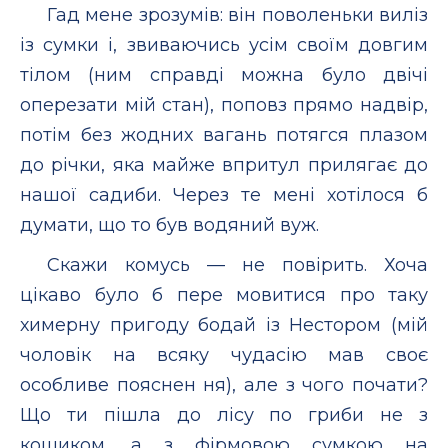
Гад мене зрозумів: він поволеньки виліз
із сумки і, звиваючись усім своїм довгим
тілом (ним справді можна було двічі
оперезати мій стан), поповз прямо надвір,
потім без жодних вагань потягся плазом
до річки, яка майже впритул прилягає до
нашої садиби. Через те мені хотілося б
думати, що то був водяний вуж.
Скажи комусь — не повірить. Хоча
цікаво було б пере мовитися про таку
химерну пригоду бодай із Нестором (мій
чоловік на всяку чудасію мав своє
особливе пояснен ня), але з чого почати?
Що ти пішла до лісу по гриби не з
кошиком, а з фірмовою сумкою на