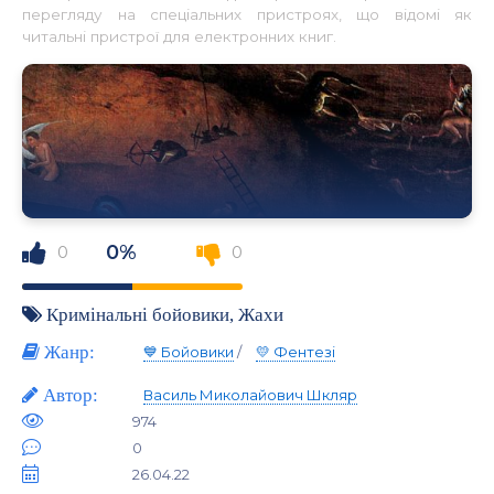
перегляду на спеціальних пристроях, що відомі як
читальні пристрої для електронних книг.
0%
0
0
Кримінальні бойовики
,
Жахи
Жанр:
💙 Бойовики
/
💛 Фентезі
Автор:
Василь Миколайович Шкляр
974
0
26.04.22