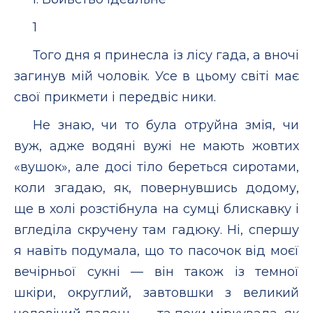
1
Того дня я принесла із лісу гада, а вночі
загинув мій чоловік. Усе в цьому світі має
свої прикмети і передвіс ники.
Не знаю, чи то була отруйна змія, чи
вуж, адже водяні вужі не мають жовтих
«вушок», але досі тіло береться сиротами,
коли згадаю, як, повернувшись додому,
ще в холі розстібнула на сумці блискавку і
вгледіла скручену там гадюку. Ні, спершу
я навіть подумала, що то пасочок від моєї
вечірньої сукні — він також із темної
шкіри, округлий, завтовшки з великий