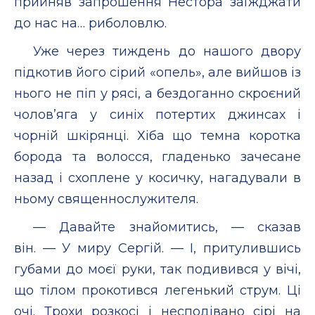
прийняв запрошення Нестора заїжджати
до нас на… риболовлю.
Уже через тиждень до нашого двору
підкотив його сірий «опель», але вийшов із
нього не піп у рясі, а бездоганно скроєний
чолов’яга у синіх потертих джинсах і
чорній шкірянці. Хіба що темна коротка
борода та волосся, гладенько зачесане
назад і схоплене у косичку, нагадували в
ньому священнослужителя.
— Давайте знайомитись, — сказав
він. — У миру Сергій. — І, притулившись
губами до моєї руки, так подивився у вічі,
що тілом прокотився легенький струм. Ці
очі. Трохи розкосі і несподівано сірі на