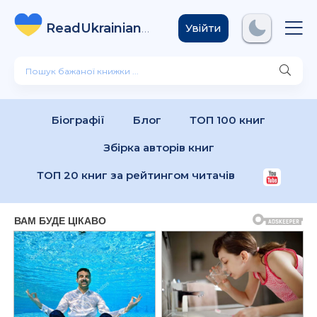
ReadUkrainian
Books
.com
Увійти
Біографії
Блог
ТОП 100 книг
Збірка авторів книг
ТОП 20 книг за рейтингом читачів