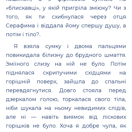
«блискавці», у якій пригріла зміюку? Чи з
того, як ти схибнулася через отця
Серафима і віддала йому спершу душу, а
потім і тіло?..
Я взяла сумку і двома пальцями
повикидала білизну до брудного шмаття.
Зміїного слизу на ній не було. Потім
піднялася скрипучими східцями на
горішній поверх, зайшла до спальні
перевдягнутися. Довго стояла перед
дзеркалом голою, торкалася свого тіла,
ніби шукала на ньому невидимих слідів,
але ні — навіть виямок від ліскових
горішків не було. Хоча я добре чула, як