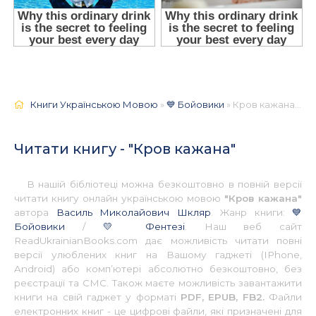
Книги Українською Мовою
»
💙 Бойовики
» Кров кажана 📚 - Українською
Читати книгу - "Кров кажана"
В нашій бібліотеці можна безкоштовно в повній версії
читати книгу онлайн українською мовою
"Кров кажана"
автора
Василь Миколайович Шкляр
. Жанр книги:
💙
Бойовики
/
💛 Фентезі
. Наш веб сайт
ReadUkrainianBooks.com дає можливість читати повні
версії улюблених книг на Вашому гаджеті (IPhone,
Android) або комп’ютері абсолютно безкоштовно, без
реєстрації та СМС. Також маєте можливість завантажити
книги на свій гаджет у форматі
PDF, EPUB, FB2.
Файли
електронних книг - це цифрові файли, які призначені для