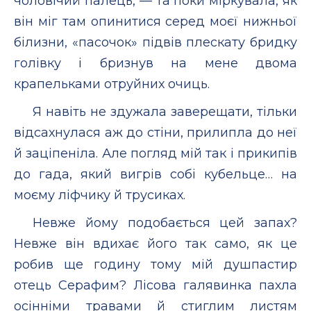
чоловічий палець, — та поки міркувала, як
він міг там опинитися серед моєї нижньої
білизни, «пасочок» підвів плескату бридку
голівку і бризнув на мене двома
крапельками отруйних очиць.
Я навіть не здужала заверещати, тільки
відсахнулася аж до стіни, прилипла до неї
й заціпеніла. Але погляд мій так і прикипів
до гада, який вигрів собі кубельце… на
моєму ліфчику й трусиках.
Невже йому подобається цей запах?
Невже він вдихає його так само, як це
робив ще годину тому мій душпастир
отець Серафим? Лісова галявинка пахла
осінніми травами й стиглим листям