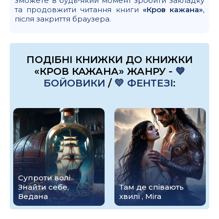
зможете в будь-який момент зробити закладку
та продовжити читання книги
«Кров кажана»
,
після закриття браузера.
ПОДІБНІ КНИЖКИ ДО КНИЖКИ
«КРОВ КАЖАНА» ЖАНРУ -
💙
БОЙОВИКИ
/
💛 ФЕНТЕЗІ
:
Супроти волі.
Знайти себе,
Там де співають
Ведана
хвилі , Mira