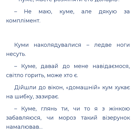
– Не маю, куме, але дякую за
комплімент.
Куми наколядувалися – ледве ноги
несуть.
– Куме, давай до мене навідаємося,
світло горить, може хто є.
Дійшли до вікон, «домашній» кум хукає
на шибку, зазирає.
– Куме, глянь ти, чи то я з жінкою
забавляюся, чи мороз такий візерунок
намалював…