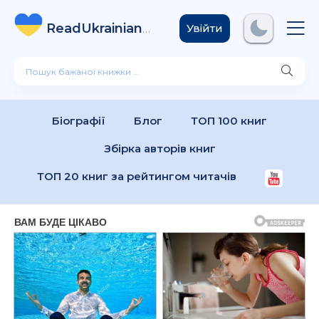
ReadUkrainian
Books
.com
Увійти
Біографії
Блог
ТОП 100 книг
Збірка авторів книг
ТОП 20 книг за рейтингом читачів