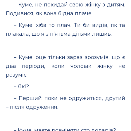
– Куме, не покидай свою жінку з дитям.
Подивися, як вона бідна плаче.
– Куме, хіба то плач. Ти би видів, як та
плакала, що я з п’ятьма дітьми лишив.
– Куме, оце тільки зараз зрозумів, що є
два періоди, коли чоловік жінку не
розуміє.
– Які?
– Перший: поки не одружиться, другий
– після одруження.
– Куме, маєте розміняти сто доларів?