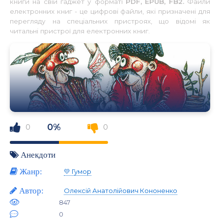
книги на свій гаджет у форматі
PDF, EPUB, FB2.
Файли
електронних книг - це цифрові файли, які призначені для
перегляду на спеціальних пристроях, що відомі як
читальні пристрої для електронних книг.
0%
0
0
Анекдоти
Жанр:
💛 Гумор
Автор:
Олексій Анатолійович Кононенко
847
0