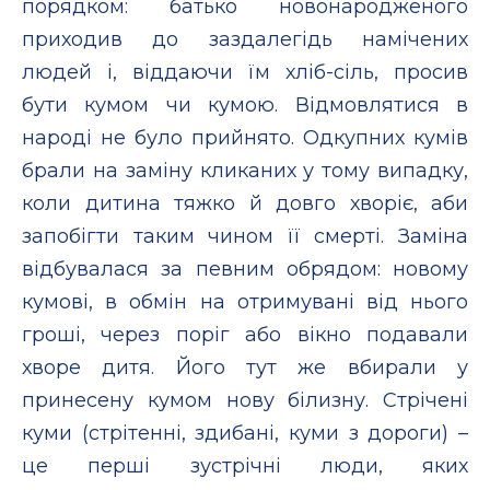
порядком: батько новонародженого
приходив до заздалегідь намічених
людей і, віддаючи їм хліб-сіль, просив
бути кумом чи кумою. Відмовлятися в
народі не було прийнято. Одкупних кумів
брали на заміну кликаних у тому випадку,
коли дитина тяжко й довго хворіє, аби
запобігти таким чином її смерті. Заміна
відбувалася за певним обрядом: новому
кумові, в обмін на отримувані від нього
гроші, через поріг або вікно подавали
хворе дитя. Його тут же вбирали у
принесену кумом нову білизну. Стрічені
куми (стрітенні, здибані, куми з дороги) –
це перші зустрічні люди, яких