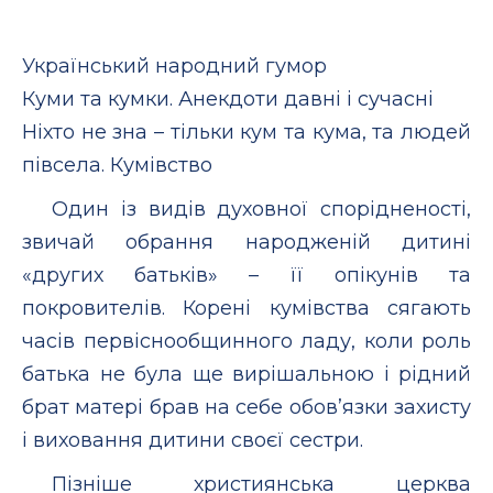
Український народний гумор
Куми та кумки. Анекдоти давні і сучасні
Ніхто не зна – тільки кум та кума, та людей
півсела. Кумівство
Один із видів духовної спорідненості,
звичай обрання народженій дитині
«других батьків» – її опікунів та
покровителів. Корені кумівства сягають
часів первіснообщинного ладу, коли роль
батька не була ще вирішальною і рідний
брат матері брав на себе обов’язки захисту
і виховання дитини своєї сестри.
Пізніше християнська церква