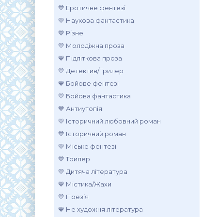
💙 Еротичне фентезі
💛 Наукова фантастика
💙 Різне
💛 Молодіжна проза
💙 Підліткова проза
💛 Детектив/Трилер
💙 Бойове фентезі
💛 Бойова фантастика
💙 Антиутопія
💛 Історичний любовний роман
💙 Історичний роман
💛 Міське фентезі
💙 Трилер
💛 Дитяча література
💙 Містика/Жахи
💛 Поезія
💙 Не художня література