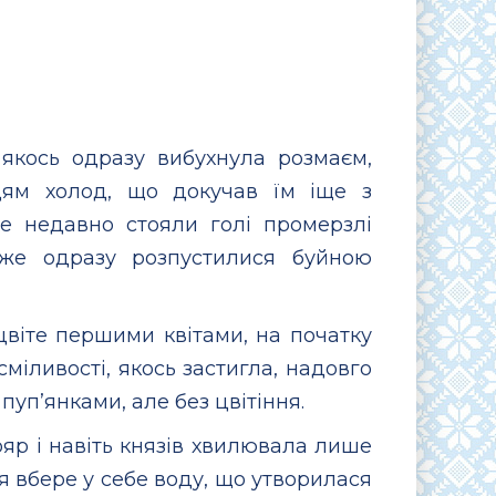
якось одразу вибухнула розмаєм,
дям холод, що докучав їм іще з
ще недавно стояли голі промерзлі
йже одразу розпустилися буйною
ацвіте першими квітами, на початку
міливості, якось застигла, надовго
пуп’янками, але без цвітіння.
ояр і навіть князів хвилювала лише
ля вбере у себе воду, що утворилася