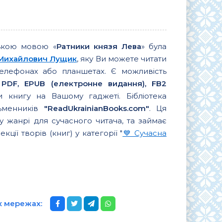
ською мовою «
Ратники князя Лева
» була
Михайлович Лущик
, яку Ви можете читати
елефонах або планшетах. Є можливість
 PDF, EPUB (електронне видання), FB2
 книгу на Вашому гаджеті. Бібліотека
сьменників
"ReadUkrainianBooks.com"
. Ця
 жанрі для сучасного читача, та займає
кції творів (книг) у категорії "
💙 Сучасна
их мережах: