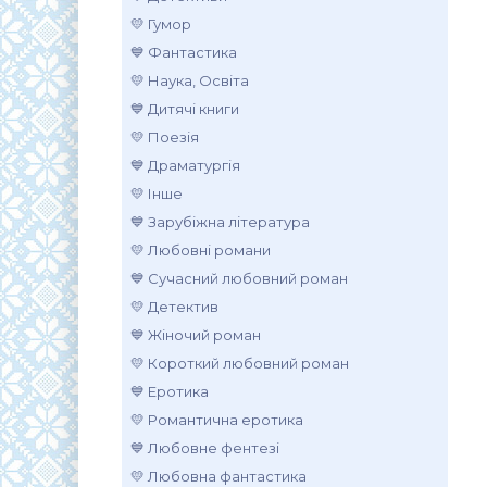
💛 Гумор
💙 Фантастика
💛 Наука, Освіта
💙 Дитячі книги
💛 Поезія
💙 Драматургія
💛 Інше
💙 Зарубіжна література
💛 Любовні романи
💙 Сучасний любовний роман
💛 Детектив
💙 Жіночий роман
💛 Короткий любовний роман
💙 Еротика
💛 Романтична еротика
💙 Любовне фентезі
💛 Любовна фантастика