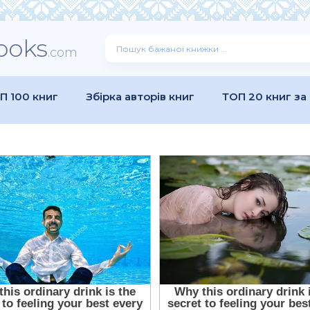
ooks
.com
П 100 книг
Збірка авторів книг
ТОП 20 книг за