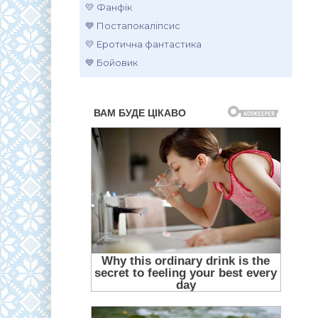
💛 Фанфік
💙 Постапокаліпсис
💛 Еротична фантастика
💙 Бойовик