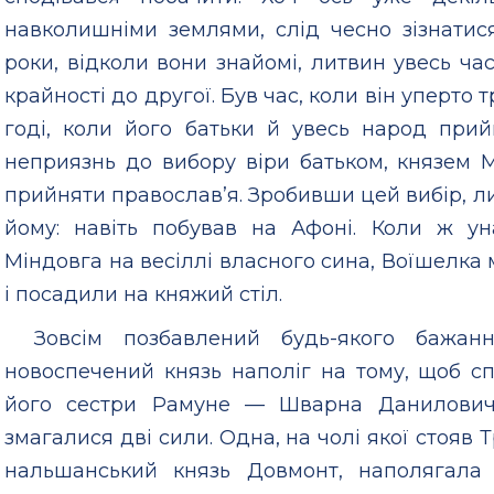
навколишніми землями, слід чесно зізнатися
роки, відколи вони знайомі, литвин увесь ча
крайності до другої. Був час, коли він уперто 
годі, коли його батьки й увесь народ при
неприязнь до вибору віри батьком, князем 
прийняти православ’я. Зробивши цей вибір, ли
йому: навіть побував на Афоні. Коли ж ун
Міндовга на весіллі власного сина, Воїшелк
і посадили на княжий стіл.
Зовсім позбавлений будь-якого бажан
новоспечений князь наполіг на тому, щоб с
його сестри Рамуне — Шварна Даниловича
змагалися дві сили. Одна, на чолі якої стояв Т
нальшанський князь Довмонт, наполягала 