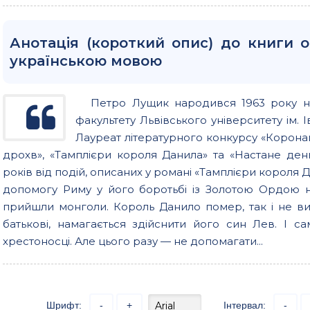
Анотація (короткий опис) до книги 
українською мовою
Петро Лущик народився 1963 року на
факультету Львівського університету ім.
Лауреат літературного конкурсу «Коронац
дрохв», «Тамплієри короля Данила» та «Настане день,
років від подій, описаних у романі «Тамплієри короля
допомогу Риму у його боротьбі із Золотою Ордою 
прийшли монголи. Король Данило помер, так і не вик
батькові, намагається здійснити його син Лев. І 
хрестоносці. Але цього разу — не допомагати...
Шрифт:
-
+
Інтервал:
-