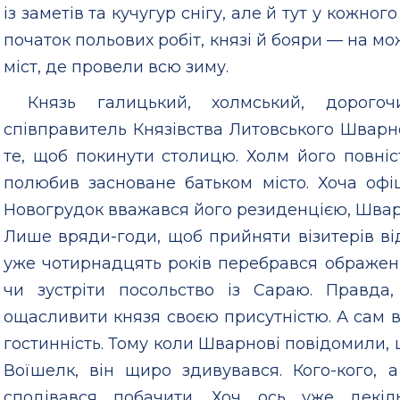
із заметів та кучугур снігу, але й тут у кожног
початок польових робіт, князі й бояри — на мо
міст, де провели всю зиму.
Князь галицький, холмський, дорогоч
співправитель Князівства Литовського Шва
те, щоб покинути столицю. Холм його повніс
полюбив засноване батьком місто. Хоча офі
Новогрудок вважався його резиденцією, Швар
Лише вряди-годи, щоб прийняти візитерів ві
уже чотирнадцять років перебрався ображе
чи зустріти посольство із Сараю. Правда
ощасливити князя своєю присутністю. А сам в
гостинність. Тому коли Шварнові повідомили, 
Воїшелк, він щиро здивувався. Кого-кого,
сподівався побачити. Хоч ось уже декіл