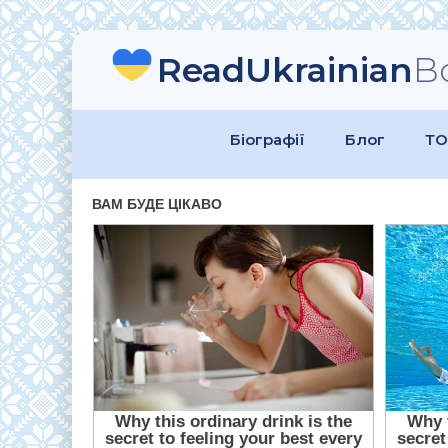
ReadUkrainian
B
Біографії
Блог
ТО