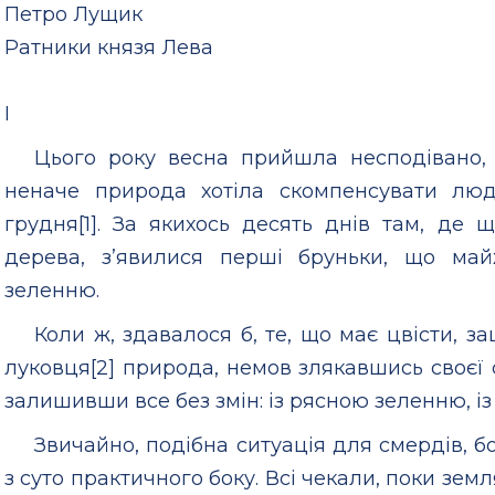
Петро Лущик
Ратники князя Лева
I
Цього року весна прийшла несподівано, 
неначе природа хотіла скомпенсувати лю
грудня[1]. За якихось десять днів там, де 
дерева, з’явилися перші бруньки, що ма
зеленню.
Коли ж, здавалося б, те, що має цвісти, з
луковця[2] природа, немов злякавшись своєї с
залишивши все без змін: із рясною зеленню, із 
Звичайно, подібна ситуація для смердів, б
з суто практичного боку. Всі чекали, поки зем