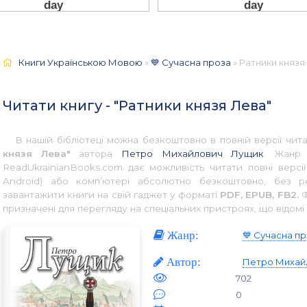
Книги Українською Мовою
»
💙 Сучасна проза
» Ратники князя
Читати книгу - "Ратники князя Лева"
В нашій бібліотеці можна безкоштовно в повній версії чи
князя Лева"
автора
Петро Михайлович Лущик
. Жанр
ReadUkrainianBooks.com дає можливість читати повні версі
Android) або комп’ютері абсолютно безкоштовно, без р
завантажити книги на свій гаджет у форматі
PDF, EPUB, FB2.
Ф
призначені для перегляду на спеціальних пристроях, що відомі 
Жанр:
💙 Сучасна п
Автор:
Петро Михай
702
0