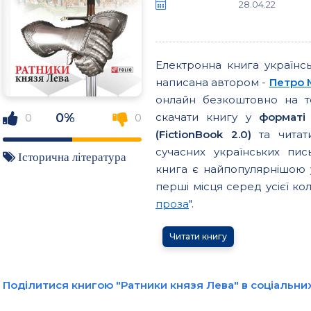
28.04.22
Електронна книга україн
написана автором -
Петро 
онлайн безкоштовно на т
0%
скачати книгу у
форматі
0
0
(FictionBook 2.0)
та читати
сучасних українських пи
Історична література
книга є найпопулярнішою у
перші місця серед усієї коле
проза
".
Читати книгу
Поділитися книгою "Ратники князя Лева" в соціальн