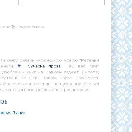
 Лева 📚 - Українською
тати книгу онлайн українською мовою
"Ратники
 книги:
💙 Сучасна проза
. Наш веб сайт
ї улюблених книг на Вашому гаджеті (IPhone,
еєстрації та СМС. Також маєте можливість
айли електронних книг - це цифрові файли, які
як читальні пристрої для електронних книг.
роза
лович Лущик