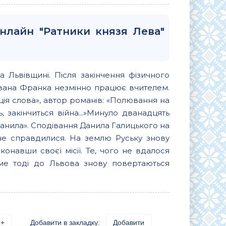
онлайн "Ратники князя Лева"
 Львівщині. Після закінчення фізичного
 Івана Франка незмінно працює вчителем.
ія слова», автор романів: «Полювання на
 закінчиться війна...»Минуло дванадцять
 Данила». Сподівання Данила Галицького на
не справдилися. На землю Руську знову
онавши своєї місії. Те, чого не вдалося
саме тоді до Львова знову повертаються
+
Добавити в закладку:
Добавити