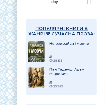
ПОПУЛЯРНІ КНИГИ В
ЖАНРІ 💙 СУЧАСНА ПРОЗА:
Не озирайся і мовчи
28 133
Пан Тадеуш, Адам
Міцкевич
25 945