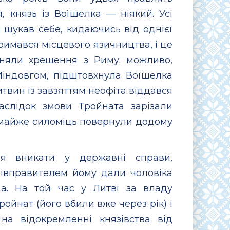
, князь із Воїшелка — ніякий. Усі
с шукав себе, кидаючись від однієї
тримався місцевого язичництва, і це
йняли хрещення з Риму; можливо,
Міндовгом, підштовхнула Воїшелка
твин із завзяттям неофіта віддався
аслідок змови Тройната зарізали
а майже силоміць повернули додому
ня вникати у державні справи,
півправителем йому дали чоловіка
. На той час у Литві за владу
ройнат (його вбили вже через рік) і
на відокремленні князівства від