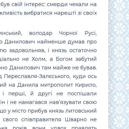
о був свій інтерес: смерди чекали на
жливість вибратися нарешті зі своїх
инський, володар Чорної Русі,
рно Данилович найменше думав про
тю задовольняв, і князь остаточно
ціально не Холм, а Богом забутий
но Данилович там майже не бував.
д Переславля-Залєського, куди ось
ний на Данила митрополит Кирило,
, і перші, й другі не поспішали
ін і не намагався нав’язувати свою
що у місто прибув князь литовський
 а свого співправителя Шварно не
ька років вони удвох правлять