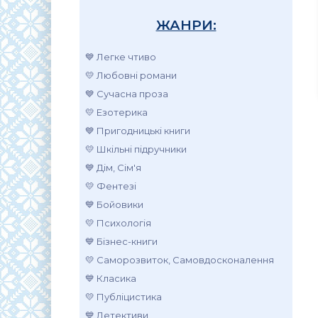
ЖАНРИ:
💙 Легке чтиво
💛 Любовні романи
💙 Сучасна проза
💛 Езотерика
💙 Пригодницькі книги
💛 Шкільні підручники
💙 Дім, Сім'я
💛 Фентезі
💙 Бойовики
💛 Психологія
💙 Бізнес-книги
💛 Саморозвиток, Самовдосконалення
💙 Класика
💛 Публіцистика
💙 Детективи