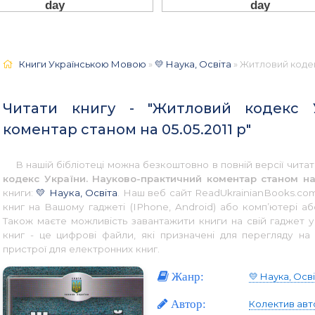
Книги Українською Мовою
»
💛 Наука, Освіта
» Житловий кодекс України
Читати книгу - "Житловий кодекс У
коментар станом на 05.05.2011 р"
В нашій бібліотеці можна безкоштовно в повній версії чит
кодекс України. Науково-практичний коментар станом на 
книги:
💛 Наука, Освіта
. Наш веб сайт ReadUkrainianBooks.com
книг на Вашому гаджеті (IPhone, Android) або комп’ютері а
Також маєте можливість завантажити книги на свій гаджет 
книг - це цифрові файли, які призначені для перегляду на 
пристрої для електронних книг.
Жанр:
💛 Наука, Осв
Автор:
Колектив авт