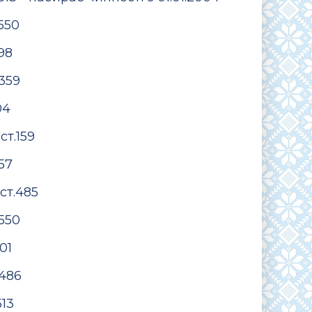
.550
198
.359
04
ст.159
57
 ст.485
.550
01
.486
513