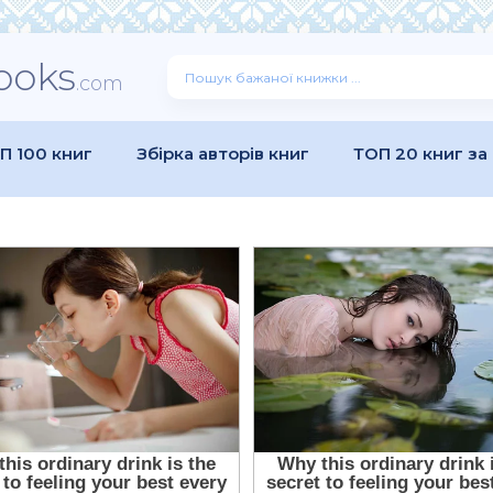
ooks
.com
П 100 книг
Збірка авторів книг
ТОП 20 книг за