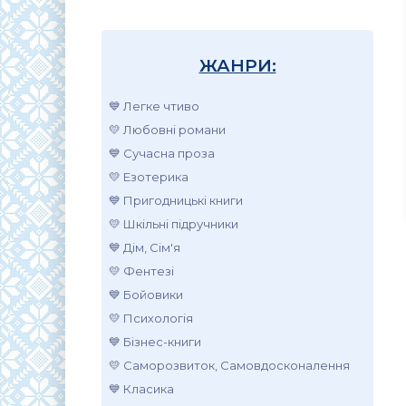
ЖАНРИ:
💙 Легке чтиво
💛 Любовні романи
💙 Сучасна проза
💛 Езотерика
💙 Пригодницькі книги
💛 Шкільні підручники
💙 Дім, Сім'я
💛 Фентезі
💙 Бойовики
💛 Психологія
💙 Бізнес-книги
💛 Саморозвиток, Самовдосконалення
💙 Класика