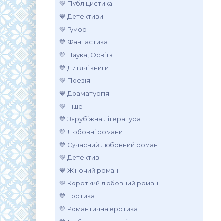
💛 Публіцистика
💙 Детективи
💛 Гумор
💙 Фантастика
💛 Наука, Освіта
💙 Дитячі книги
💛 Поезія
💙 Драматургія
💛 Інше
💙 Зарубіжна література
💛 Любовні романи
💙 Сучасний любовний роман
💛 Детектив
💙 Жіночий роман
💛 Короткий любовний роман
💙 Еротика
💛 Романтична еротика