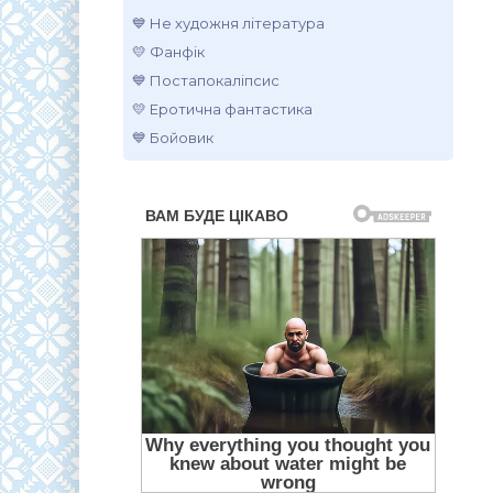
💙 Не художня література
💛 Фанфік
💙 Постапокаліпсис
💛 Еротична фантастика
💙 Бойовик