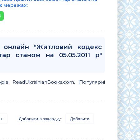
них мережах:
и онлайн "Житловий кодекс
ар станом на 05.05.2011 р"
орів ReadUkrainianBooks.com. Популярні
+
Добавити в закладку:
Добавити