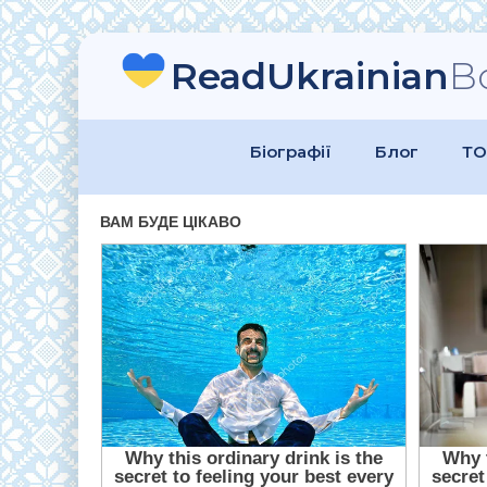
ReadUkrainian
B
Біографії
Блог
ТО