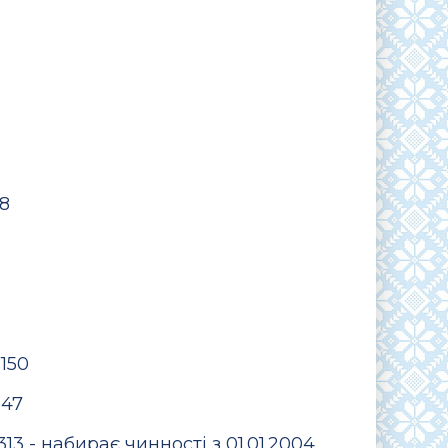
18
.150
247
313 - набирає чинності з 01.01.2004