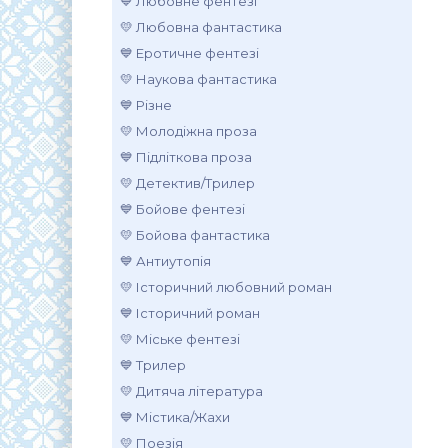
💙 Любовне фентезі
💛 Любовна фантастика
💙 Еротичне фентезі
💛 Наукова фантастика
💙 Різне
💛 Молодіжна проза
💙 Підліткова проза
💛 Детектив/Трилер
💙 Бойове фентезі
💛 Бойова фантастика
💙 Антиутопія
💛 Історичний любовний роман
💙 Історичний роман
💛 Міське фентезі
💙 Трилер
💛 Дитяча література
💙 Містика/Жахи
💛 Поезія