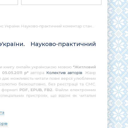
. Науково-практичний коментар станом на 05.05.2011 р 📚 - Українською
країни. Науково-практичний
ати книгу онлайн українською мовою
"Житловий
05.05.2011 р"
автора
Колектив авторів
. Жанр
 дає можливість читати повні версії улюблених
бсолютно безкоштовно, без реєстрації та СМС.
у форматі
PDF, EPUB, FB2.
Файли електронних
спеціальних пристроях, що відомі як читальні
іта
орів