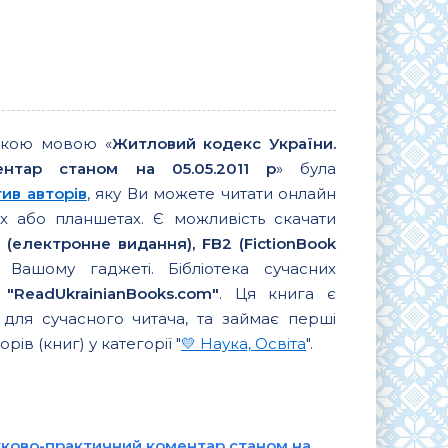
ькою мовою «
Житловий кодекс України.
ентар станом на 05.05.2011 р
» була
ив авторів
, яку Ви можете читати онлайн
 або планшетах. Є можливість скачати
 (електронне видання), FB2 (FictionBook
Вашому гаджеті. Бібліотека сучасних
в
"ReadUkrainianBooks.com"
. Ця книга є
для сучасного читача, та займає перші
орів (книг) у категорії "
💛 Наука, Освіта
".
уково-практичний коментар станом на