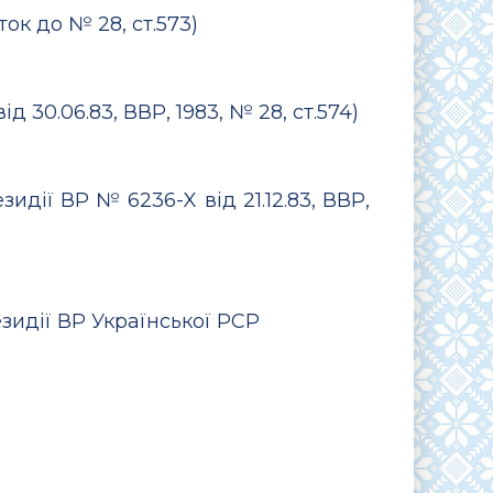
ок до № 28, ст.573)
 30.06.83, ВВР, 1983, № 28, ст.574)
идії ВР № 6236-X від 21.12.83, ВВР,
езидії ВР Української РСР