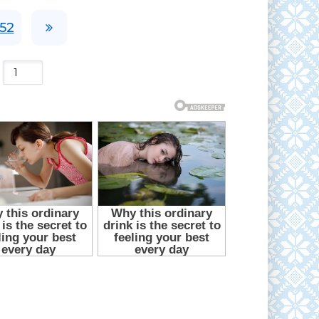
152
: