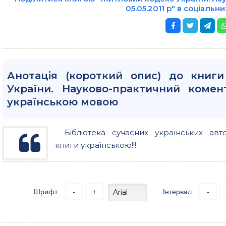
05.05.2011 р" в соціаль
Анотація (короткий опис) до книг
України. Науково-практичний комент
українською мовою
Бібліотека сучасних українських авт
книги українською!!!
Шрифт:
-
+
Інтервал:
-