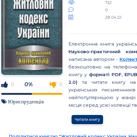
722
0
28.04.22
Електронна книга українс
Науково-практичний ком
написана автором -
Колект
безкоштовно на телефонах
книгу у
форматі PDF, EPUB
2.0)
та читати книгу на 
0%
0
0
українських письменникі
найпопулярнішою у жанрі 
Юриспруденція
місця серед усієї колекції тв
Читати книгу
Поділитися книгою "Житловий кодекс України. На