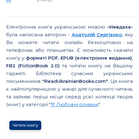
Електронна книга українською мовою «
Невдаха
»
була написана автором -
Анатолій Сергієнко
, яку
Ви можете читати онлайн безкоштовно на
телефонах або планшетах. Є можливість скачати
книгу у
форматі PDF, EPUB (електронне видання),
FB2 (FictionBook 2.0)
та читати книгу на Вашому
гаджеті. Бібліотека сучасних українських
письменників
"ReadUkrainianBooks.com"
. Ця книга
є найпопулярнішою у жанрі для сучасного читача,
та займає перші місця серед усієї колекції творів
(книг) у категорії "
💛 Любовні романи
".
Читати книгу