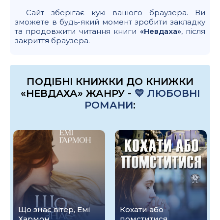
Сайт зберігає кукі вашого браузера. Ви
зможете в будь-який момент зробити закладку
та продовжити читання книги
«Невдаха»
, після
закриття браузера.
ПОДІБНІ КНИЖКИ ДО КНИЖКИ
«НЕВДАХА» ЖАНРУ -
💛 ЛЮБОВНІ
РОМАНИ
:
Що знає вітер, Емі
Кохати або
Хармон
помститися