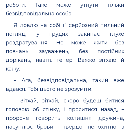
роботи. Таке може утнути тільки
безвідповідальна особа.
Я ловлю на собі її серйозний пильний
погляд, у грудях закипає глухе
роздратування. Не може жити без
повчань, зауважень, без постійних
дорікань, навіть тепер. Важко зітхаю й
кажу:
– Ага, безвідповідальна, такий вже
вдався. Тобі цього не зрозуміти.
– Зітхай, зітхай, скоро будеш битися
головою об стінку, і проситися назад, –
пророче говорить колишня дружина,
насуплює брови і твердо, непохитно, з