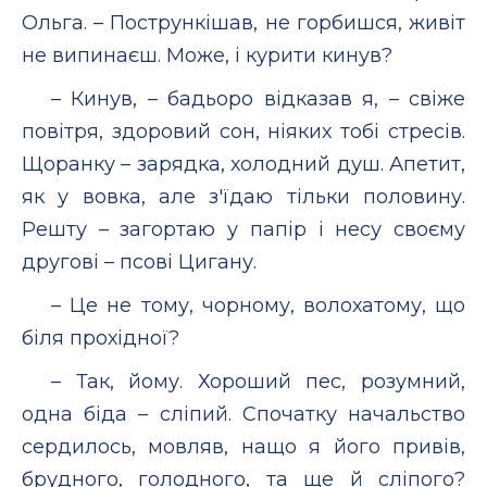
Ольга. – Пострункішав, не горбишся, живіт
не випинаєш. Може, і курити кинув?
– Кинув, – бадьоро відказав я, – свіже
повітря, здоровий сон, ніяких тобі стресів.
Щоранку – зарядка, холодний душ. Апетит,
як у вовка, але з'їдаю тільки половину.
Решту – загортаю у папір і несу своєму
другові – псові Цигану.
– Це не тому, чорному, волохатому, що
біля прохідної?
– Так, йому. Хороший пес, розумний,
одна біда – сліпий. Спочатку начальство
сердилось, мовляв, нащо я його привів,
брудного, голодного, та ще й сліпого?