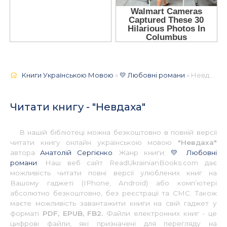
Книги Українською Мовою
»
💛 Любовні романи
» Невдаха 📚 - Українською
Читати книгу - "Невдаха"
В нашій бібліотеці можна безкоштовно в повній версії
читати книгу онлайн українською мовою
"Невдаха"
автора
Анатолій Сергієнко
. Жанр книги:
💛 Любовні
романи
. Наш веб сайт ReadUkrainianBooks.com дає
можливість читати повні версії улюблених книг на
Вашому гаджеті (IPhone, Android) або комп’ютері
абсолютно безкоштовно, без реєстрації та СМС. Також
маєте можливість завантажити книги на свій гаджет у
форматі
PDF, EPUB, FB2.
Файли електронних книг - це
цифрові файли, які призначені для перегляду на