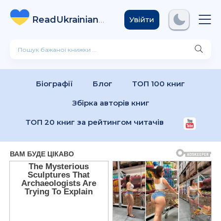
ReadUkrainian
Books
.com
Увійти
Біографії
Блог
ТОП 100 книг
Збірка авторів книг
ТОП 20 книг за рейтингом читачів