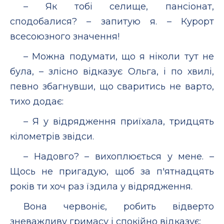
– Як тобі селище, пансіонат,
сподобалися? – запитую я. – Курорт
всесоюзного значення!
– Можна подумати, що я ніколи тут не
була, – злісно відказує Ольга, і по хвилі,
певно збагнувши, що сваритись не варто,
тихо додає:
– Я у відрядження приїхала, тридцять
кілометрів звідси.
– Надовго? – вихоплюється у мене. –
Щось не пригадую, щоб за п'ятнадцять
років ти хоч раз їздила у відрядження.
Вона червоніє, робить відверто
зневажливу гримасу і спокійно відказує: