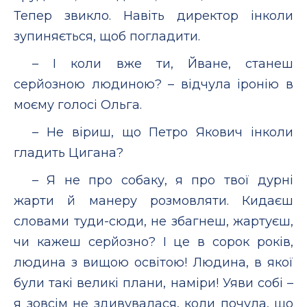
Тепер звикло. Навіть директор інколи
зупиняється, щоб погладити.
– І коли вже ти, Йване, станеш
серйозною людиною? – відчула іронію в
моєму голосі Ольга.
– Не віриш, що Петро Якович інколи
гладить Цигана?
– Я не про собаку, я про твої дурні
жарти й манеру розмовляти. Кидаєш
словами туди-сюди, не збагнеш, жартуєш,
чи кажеш серйозно? І це в сорок років,
людина з вищою освітою! Людина, в якої
були такі великі плани, наміри! Уяви собі –
я зовсім не здивувалася, коли почула, що