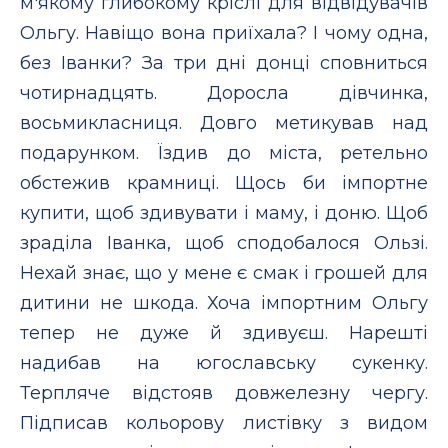
м'якому глибокому кріслі для відвідувачів
Ольгу. Навіщо вона приїхала? І чому одна,
без Іванки? За три дні донці сповниться
чотирнадцять. Доросла дівчинка,
восьмикласниця. Довго метикував над
подарунком. Їздив до міста, ретельно
обстежив крамниці. Щось би імпортне
купити, щоб здивувати і маму, і доню. Щоб
зраділа Іванка, щоб сподобалося Ользі.
Нехай знає, що у мене є смак і грошей для
дитини не шкода. Хоча імпортним Ольгу
тепер не дуже й здивуєш. Нарешті
надибав на югославську сукенку.
Терпляче відстояв довжелезну чергу.
Підписав кольорову листівку з видом