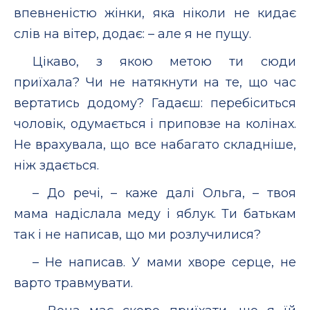
впевненістю жінки, яка ніколи не кидає
слів на вітер, додає: – але я не пущу.
Цікаво, з якою метою ти сюди
приїхала? Чи не натякнути на те, що час
вертатись додому? Гадаєш: перебіситься
чоловік, одумається і приповзе на колінах.
Не врахувала, що все набагато складніше,
ніж здається.
– До речі, – каже далі Ольга, – твоя
мама надіслала меду і яблук. Ти батькам
так і не написав, що ми розлучилися?
– Не написав. У мами хворе серце, не
варто травмувати.