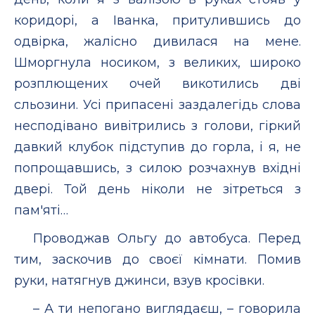
коридорі, а Іванка, притулившись до
одвірка, жалісно дивилася на мене.
Шморгнула носиком, з великих, широко
розплющених очей викотились дві
сльозини. Усі припасені заздалегідь слова
несподівано вивітрились з голови, гіркий
давкий клубок підступив до горла, і я, не
попрощавшись, з силою розчахнув вхідні
двері. Той день ніколи не зітреться з
пам'яті…
Проводжав Ольгу до автобуса. Перед
тим, заскочив до своєї кімнати. Помив
руки, натягнув джинси, взув кросівки.
– А ти непогано виглядаєш, – говорила