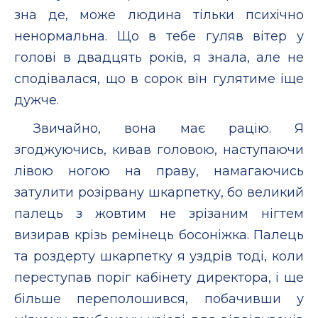
зна де, може людина тільки психічно
ненормальна. Що в тебе гуляв вітер у
голові в двадцять років, я знала, але не
сподівалася, що в сорок він гулятиме іще
дужче.
Звичайно, вона має рацію. Я
згоджуючись, кивав головою, наступаючи
лівою ногою на праву, намагаючись
затулити розірвану шкарпетку, бо великий
палець з жовтим не зрізаним нігтем
визирав крізь ремінець босоніжка. Палець
та роздерту шкарпетку я уздрів тоді, коли
переступав поріг кабінету директора, і ще
більше переполошився, побачивши у