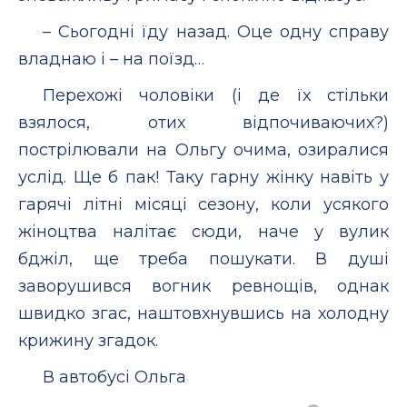
– Сьогодні їду назад. Оце одну справу
владнаю і – на поїзд…
Перехожі чоловіки (і де їх стільки
взялося, отих відпочиваючих?)
пострілювали на Ольгу очима, озиралися
услід. Ще б пак! Таку гарну жінку навіть у
гарячі літні місяці сезону, коли усякого
жіноцтва налітає сюди, наче у вулик
бджіл, ще треба пошукати. В душі
заворушився вогник ревнощів, однак
швидко згас, наштовхнувшись на холодну
крижину згадок.
В автобусі Ольга