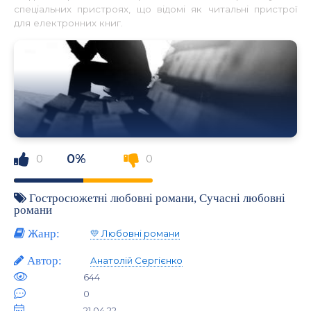
спеціальних пристроях, що відомі як читальні пристрої
для електронних книг.
0%
0
0
Гостросюжетні любовні романи
,
Сучасні любовні
романи
Жанр:
💛 Любовні романи
Автор:
Анатолій Сергієнко
644
0
21.04.22