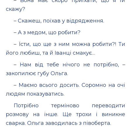
– Вона має скоро приїхати, що я їй
скажу?
– Скажеш, поїхав у відрядження.
– А з медом, що робити?
– Їсти, що ще з ним можна робити?! Ти
його любиш, та й Іванці смакує…
– Нам від тебе нічого не потрібно, –
закопилює губу Ольга.
– Маємо всього досить. Соромно на очі
людям показуватись.
Потрібно терміново переводити
розмову на інше. Ще трохи і виникне
сварка. Ольга заводилась з півоберта.