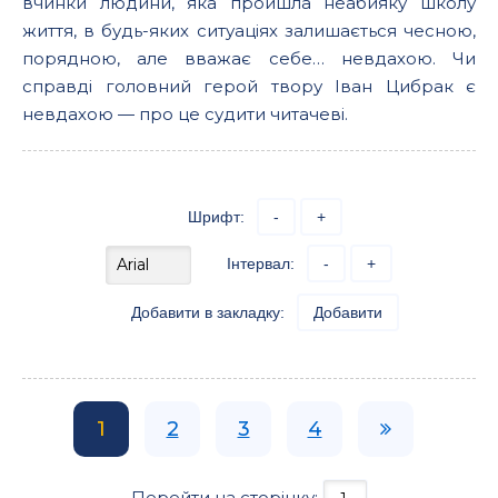
вчинки людини, яка пройшла неабияку школу
життя, в будь-яких ситуаціях залишається чесною,
порядною, але вважає себе… невдахою. Чи
справді головний герой твору Іван Цибрак є
невдахою — про це судити читачеві.
Шрифт:
-
+
Інтервал:
-
+
Добавити в закладку:
Добавити
1
2
3
4
Перейти на сторінку: