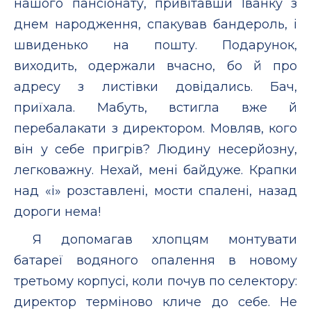
нашого пансіонату, привітавши Іванку з
днем народження, спакував бандероль, і
швиденько на пошту. Подарунок,
виходить, одержали вчасно, бо й про
адресу з листівки довідались. Бач,
приїхала. Мабуть, встигла вже й
перебалакати з директором. Мовляв, кого
він у себе пригрів? Людину несерйозну,
легковажну. Нехай, мені байдуже. Крапки
над «і» розставлені, мости спалені, назад
дороги нема!
Я допомагав хлопцям монтувати
батареї водяного опалення в новому
третьому корпусі, коли почув по селектору:
директор терміново кличе до себе. Не