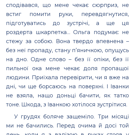
сподівався, що мене чекає сюрприз, не
встиг помити руки, перевдягнутися,
підготуватись до зустрічі, а ще ця
роздерта шкарпетка… Ольга подумає: не
стежу за собою. Вона твердо впевнена –
без неї пропаду, стану п’яничкою, опущусь
на дно. Одне слово – без її опіки, без її
пильної ока мене чекає доля пропащої
людини. Приїхала перевірити, чи я вже на
дні, чи ще борсаюсь на поверхні. І Іванки
не взяла, нащо доньці бачити, як татко
тоне. Шкода, з Іванкою хотілося зустрітися.
У грудях боляче защеміло. Три місяці
ми не бачились. Перед очима й досі той
день, коли я з валізою в руках стояв у