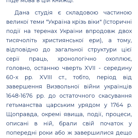
піде мова в цій книжці.
Дана студія є складовою частиною
великої теми "Україна крізь віки" (Історичні
події на теренах України впродовж двох
тисячоліть християнської ери), а тому,
відповідно до загальної структури цієї
серії праць, хронологічно охоплює,
головно, останню чверть XVII - середину
60-х pp. XVIII ст., тобто, період від
завершення Визвольної війни українців
1648-1676 pp. до остаточного скасування
гетьманства царським урядом у 1764 p.
Щоправда, окремі явища, події, процеси,
описані в ній, брали свій початок у
попередні роки або ж завершилися дещо