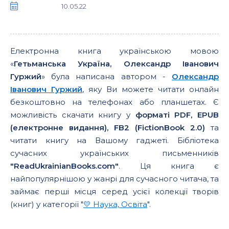
10.05.22
Електронна книга українською мовою
«
Гетьманська Україна, Олександр Іванович
Гуржий
» була написана автором -
Олександр
Іванович Гуржий
, яку Ви можете читати онлайн
безкоштовно на телефонах або планшетах. Є
можливість скачати книгу у
форматі PDF, EPUB
(електронне видання), FB2 (FictionBook 2.0)
та
читати книгу на Вашому гаджеті. Бібліотека
сучасних українських письменників
"ReadUkrainianBooks.com"
. Ця книга є
найпопулярнішою у жанрі для сучасного читача, та
займає перші місця серед усієї колекції творів
(книг) у категорії "
💛 Наука, Освіта
".