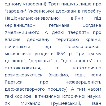
одному утворенні). Треті пишуть лише про
"зародки" Української держави в перебігу
Національно-визвольної війни під
керівництвом гетьмана Богдана
Хмельницького. А деякі твердять про
власне державну територію країни,
починаючи від Переяславсько-
московської угоди в 1654 р. При цьому
дефініції "держава" і "державність" то
ототожнюються, то категорично
розмежовуються (скажімо, тоді, коли
йдеться про незавершеність
державотворчого процесу). А тим часом
такі корифеї вітчизняної історичної науки,
як Михайло Грушевський, Іван