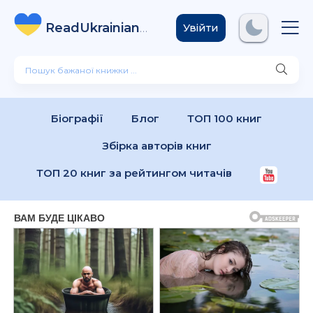
ReadUkrainian
Books
.com
Увійти
Біографії
Блог
ТОП 100 книг
Збірка авторів книг
ТОП 20 книг за рейтингом читачів