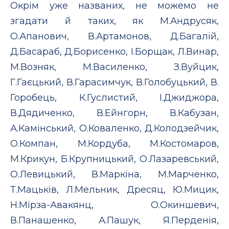
Окрім уже названих, не можемо не
згадати й таких, як М.Андрусяк,
О.Апанович, В.Артамонов, Д.Багалій,
Д.Басараб, Д.Борисенко, І.Борщак, Л.Винар,
М.Возняк, М.Василенко, З.Вуйцик,
Г.Гаєцький, В.Гарасимчук, В.Голобуцький, В.
Горобець, К.Гуслистий, І.Джиджора,
В.Дядиченко, В.Ейнгорн, В.Кабузан,
А.Камінський, О.Коваленко, Д.Колодзейчик,
О.Компан, М.Кордуба, М.Костомаров,
М.Крикун, Б.Крупницький, О.Лазаревський,
О.Левицький, В.Маркіна, М.Марченко,
Т.Мацьків, Л.Мельник, Дресяц, Ю.Мицик,
Н.Мірза-Авакянц, О.Окиншевич,
В.Панашенко, А.Пашук, Я.Перденія,