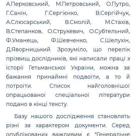
А.Перковський, М.Петровський, О.Путро,
Г.Санін, Г.Сергієнко, В.Сергійчук,
А.Слюсарський, В.Смолій, М.Стахів,
В.Степанков, О.Струкевич, О.Субтельний,
Ф.Уманець, Ф.Шевченко, С.Шелухін,
Д.Яворницький. Зрозуміло, що перелік
прізвищ дослідників, які написали праці з
історії Гетьманської України, можна за
бажання принаймні подвоїти, а то й
потроїти. Список найголовнішої
опрацьованої спеціальної літератури
подано в кінці тексту.
Базу нашого дослідження становлять
різні за характером документи. Серед
опублікованих важливим є "Генеральне