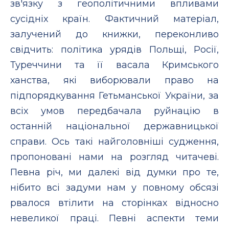
зв'язку з геополітичними впливами
cусідніх країн. Фактичний матеріал,
залучений до книжки, переконливо
свідчить: політика урядів Польщі, Росії,
Туреччини та її васала Кримського
ханства, які виборювали право на
підпорядкування Гетьманської України, за
всіх умов передбачала руйнацію в
останній національної державницької
справи. Ось такі найголовніші судження,
пропоновані нами на розгляд читачеві.
Певна річ, ми далекі від думки про те,
нібито всі задуми нам у повному обсязі
рвалося втілити на сторінках відносно
невеликої праці. Певні аспекти теми