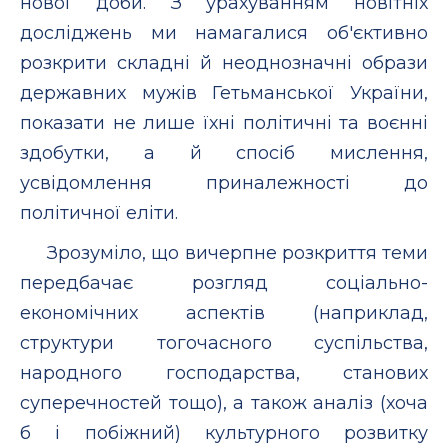
нової доби. З урахуванням новітніх
досліджень ми намагалися об'єктивно
розкрити складні й неоднозначні образи
державних мужів Гетьманської України,
показати не лише їхні політичні та воєнні
здобутки, а й спосіб мислення,
усвідомлення приналежності до
політичної еліти.
Зрозуміло, що вичерпне розкриття теми
передбачає розгляд соціально-
економічних аспектів (наприклад,
структури тогочасного суспільства,
народного господарства, станових
суперечностей тощо), а також аналіз (хоча
б і побіжний) культурного розвитку