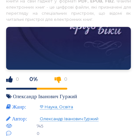
книги на свій гаджет у форматі
PDF, EPUB, FB2.
Файли
електронних книг - це цифрові файли, які призначені для
перегляду на спеціальних пристроях, що відомі як
читальні пристрої для електронних книг.
0%
0
0
Олександр Іванович Гуржий
Жанр:
💛 Наука, Освіта
Автор:
Олександр Іванович Гуржий
745
0