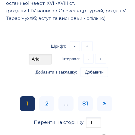
останньої чверті XVII-XVIII ст.
(розділи I-IV написав Олександр Гуржій, розділ V -
Тарас Чухліб; вступ та висновки - спільно)
Шрифт:
-
+
Інтервал:
-
+
Добавити в закладку:
Добавити
1
2
...
81
Перейти на сторінку: