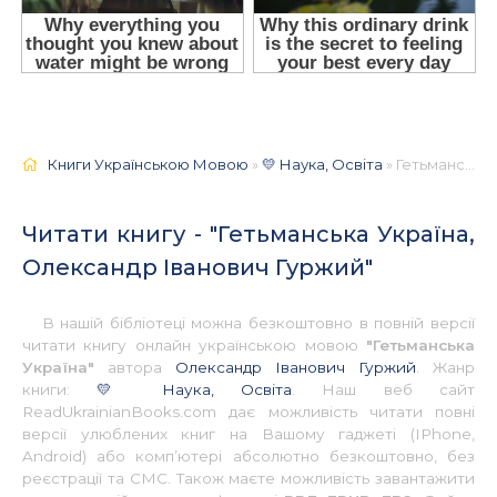
Книги Українською Мовою
»
💛 Наука, Освіта
» Гетьманська Україна, Олександр Іванович Гуржий 📚 - Українською
Читати книгу - "Гетьманська Україна,
Олександр Іванович Гуржий"
В нашій бібліотеці можна безкоштовно в повній версії
читати книгу онлайн українською мовою
"Гетьманська
Україна"
автора
Олександр Іванович Гуржий
. Жанр
книги:
💛 Наука, Освіта
. Наш веб сайт
ReadUkrainianBooks.com дає можливість читати повні
версії улюблених книг на Вашому гаджеті (IPhone,
Android) або комп’ютері абсолютно безкоштовно, без
реєстрації та СМС. Також маєте можливість завантажити