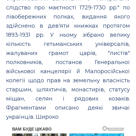
слідство про маєтності 1729-1730 pp." по
лівобережних полках, видання якого
здійснено в дев'яти книжках протягом
1893-1931 pp. У ньому зібрано велику
кількість гетьманських універсалів,
жалуваних грамот царів, "листів"
полковників, постанов Генеральної
військової канцелярії й Малоросійської
колегії щодо прав на земельну власність
старшин, шляхтичів, монастирів, статусу
міщан, селян і рядових козаків.
Фрагментами описано деякі звичаї
українців. Широко