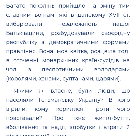
Багато поколінь прийшло на зміну тим
славним воїнам, які в далекому XVII ст.
виборювали незалежність нашої
Батьківщини, розбудовували своєрідну
республіку з демократичними формами
правління. Вона, мов квітка, розцвіла тоді
в оточенні монархічних країн-сусідів на
чолі з деспотичними володарями
(королями, ханами, султанами, царями).
Якими ж, власне, були люди, що
населяли Гетьманську Україну? В кого
вірили, кому корилися, проти чого
повставали? Про їхнє життя-буття,
вболівання та надії, здобутки і втрати й