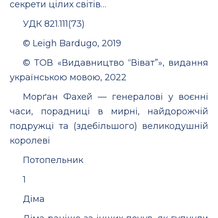
секрети цілих світів…
УДК 821.111(73)
© Leigh Bardugo, 2019
© ТОВ «Видавництво “Віват”», видання
українською мовою, 2022
Морґан Фахей — генералові у воєнні
часи, порадниці в мирні, найдорожчій
подружці та (здебільшого) великодушній
королеві
Потопельник
1
Діма