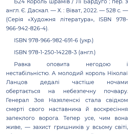
Б24 Король шрамів / Лі Бардуґо ; пер. з
англ. Є. Даскал. — Х. : Віват, 2022. — 528 с. —
(Серія «Художня література», ISBN 978-
966-942-826-4).
ISBN 978-966-982-691-6 (укр.)
ISBN 978-1-250-14228-3 (англ.)
Равка оповита негодою і
нестабільністю. А молодий король Ніколаї
Ланцов дедалі частіше ночами
обертається на небезпечну почвару.
Генерал Зоя Назяленскі стала свідком
смерті свого наставника й воскресіння
запеклого ворога. Тепер усе, чим вона
живе, — захист гришників у всьому світі,