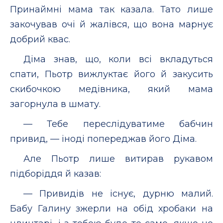
Принаймні мама так казала. Тато лише
закочував очі й жалівся, що вона марнує
добрий квас.
Діма знав, що, коли всі вкладуться
спати, Пьотр вижлуктає його й закусить
скибочкою медівника, який мама
загорнула в шмату.
— Тебе переслідуватиме бабчин
привид, — іноді попереджав його Діма.
Але Пьотр лише витирав рукавом
підборіддя й казав:
— Привидів не існує, дурню малий.
Бабу Галину зжерли на обід хробаки на