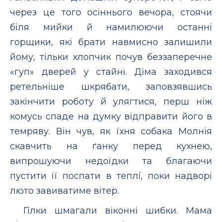
через це того осіннього вечора, стоячи
біля мийки й намилюючи останні
горщики, які брати навмисно залишили
йому, тільки хлопчик почув беззаперечне
«гуп» дверей у стайні. Діма заходився
ретельніше шкрябати, заповзявшись
закінчити роботу й улягтися, перш ніж
комусь спаде на думку відправити його в
темряву. Він чув, як їхня собака Молнія
скавчить на ґанку перед кухнею,
випрошуючи недоїдки та благаючи
пустити її поспати в теплí, поки надворі
люто завиватиме вітер.
Гілки шмагали віконні шибки. Мама