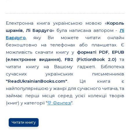
Електронна книга українською мовою «
Король
шрамів, Лі Бардуго
» була написана автором -
Лі
Бардуго
, яку Ви можете читати онлайн
безкоштовно на телефонах або планшетах. Є
можливість скачати книгу у
форматі PDF, EPUB
(електронне видання), FB2 (FictionBook 2.0)
та
читати книгу на Вашому гаджеті. Бібліотека
сучасних українських письменників
"ReadUkrainianBooks.com"
. Ця книга є
найпопулярнішою у жанрі для сучасного читача, та
займає перші місця серед усієї колекції творів
(книг) у категорії "
💛 Фентезі
".
Читати книгу