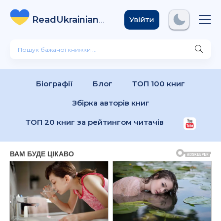
ReadUkrainian
Books
.com
Увійти
Біографії
Блог
ТОП 100 книг
Збірка авторів книг
ТОП 20 книг за рейтингом читачів