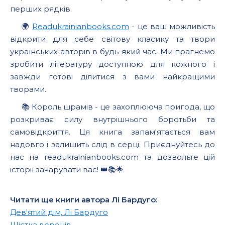
перших рядків.
🌍
Readukrainianbooks.com
- це ваш можливість
відкрити для себе світову класику та твори
українських авторів в будь-який час. Ми прагнемо
зробити літературу доступною для кожного і
завжди готові ділитися з вами найкращими
творами.
📚 Король шрамів - це захоплююча пригода, що
розкриває силу внутрішнього боротьби та
самовідкриття. Ця книга запам'ятається вам
надовго і залишить слід в серці. Приєднуйтесь до
нас на readukrainianbooks.com та дозвольте цій
історії зачарувати вас! 👑📚🌟
Читати ще книги автора Лі Бардуго:
Дев'ятий дім, Лі Бардуго
Шістка воронів