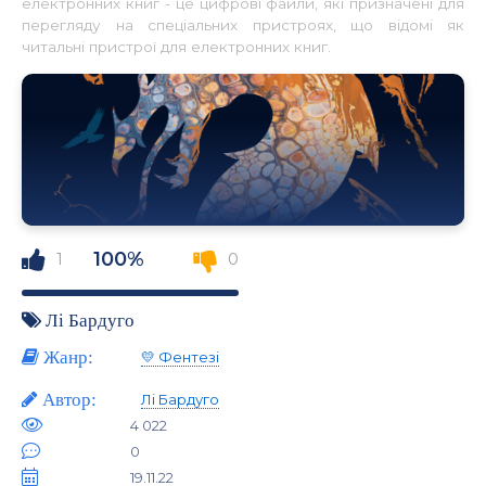
електронних книг - це цифрові файли, які призначені для
перегляду на спеціальних пристроях, що відомі як
читальні пристрої для електронних книг.
100%
1
0
Лі Бардуго
Жанр:
💛 Фентезі
Автор:
Лі Бардуго
4 022
0
19.11.22