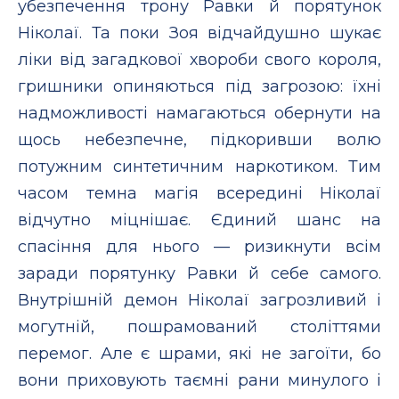
убезпечення трону Равки й порятунок
Ніколаї. Та поки Зоя відчайдушно шукає
ліки від загадкової хвороби свого короля,
гришники опиняються під загрозою: їхні
надможливості намагаються обернути на
щось небезпечне, підкоривши волю
потужним синтетичним наркотиком. Тим
часом темна магія всередині Ніколаї
відчутно міцнішає. Єдиний шанс на
спасіння для нього — ризикнути всім
заради порятунку Равки й себе самого.
Внутрішній демон Ніколаї загрозливий і
могутній, пошрамований століттями
перемог. Але є шрами, які не загоїти, бо
вони приховують таємні рани минулого і