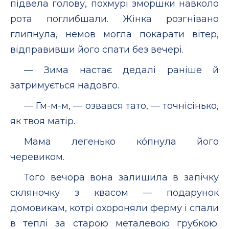
підвела голову, похмурі зморшки навколо
рота поглибшали. Жінка розгнівано
глипнула, немов могла покарати вітер,
відправивши його спати без вечері.
— Зима настає дедалі раніше й
затримується надовго.
— Гм-м-м, — озвався тато, — точнісінько,
як твоя матір.
Мама легенько кóпнула його
черевиком.
Того вечора вона залишила в запічку
скляночку з квасом — подарунок
домовикам, котрі охороняли ферму і спали
в теплі за старою металевою грубкою.