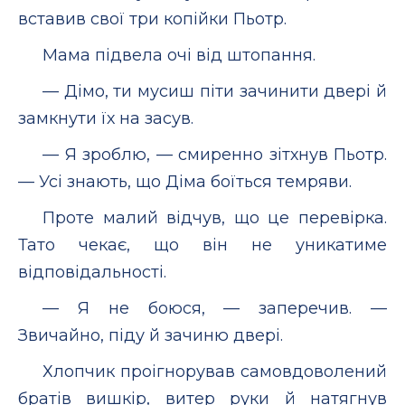
вставив свої три копійки Пьотр.
Мама підвела очі від штопання.
— Дімо, ти мусиш піти зачинити двері й
замкнути їх на засув.
— Я зроблю, — смиренно зітхнув Пьотр.
— Усі знають, що Діма боїться темряви.
Проте малий відчув, що це перевірка.
Тато чекає, що він не уникатиме
відповідальності.
— Я не боюся, — заперечив. —
Звичайно, піду й зачиню двері.
Хлопчик проігнорував самовдоволений
братів вишкір, витер руки й натягнув