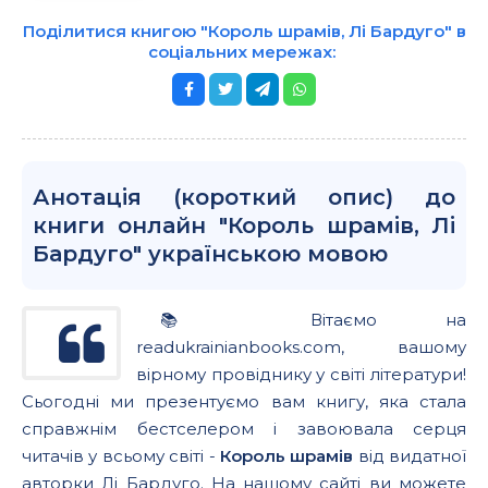
Поділитися книгою "Король шрамів, Лі Бардуго" в
соціальних мережах:
Анотація (короткий опис) до
книги онлайн "Король шрамів, Лі
Бардуго" українською мовою
📚 Вітаємо на
readukrainianbooks.com, вашому
вірному провіднику у світі літератури!
Сьогодні ми презентуємо вам книгу, яка стала
справжнім бестселером і завоювала серця
читачів у всьому світі -
Король шрамів
від видатної
авторки Лі Бардуго. На нашому сайті ви можете