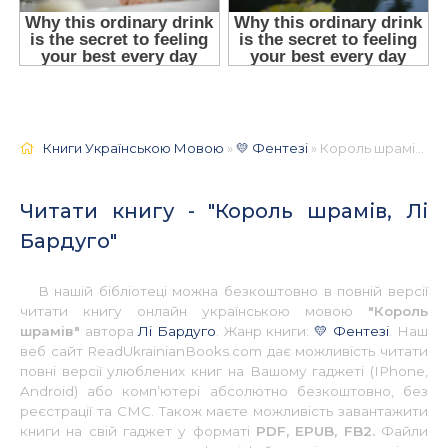
Книги Українською Мовою
»
💛 Фентезі
» Король шрамів, Лі Бардуго 📚 - Українською
Читати книгу - "Король шрамів, Лі
Бардуго"
В нашій бібліотеці можна безкоштовно в повній версії
читати книгу онлайн українською мовою
"Король
шрамів"
автора
Лі Бардуго
. Жанр книги:
💛 Фентезі
. Наш
веб сайт ReadUkrainianBooks.com дає можливість читати
повні версії улюблених книг на Вашому гаджеті (IPhone,
Android) або комп’ютері абсолютно безкоштовно, без
реєстрації та СМС. Також маєте можливість завантажити
книги на свій гаджет у форматі
PDF, EPUB, FB2.
Файли