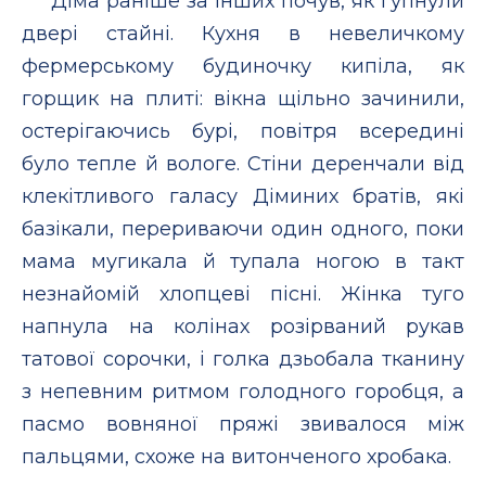
Діма раніше за інших почув, як гупнули
двері стайні. Кухня в невеличкому
фермерському будиночку кипіла, як
горщик на плиті: вікна щільно зачинили,
остерігаючись бурі, повітря всередині
було тепле й вологе. Стіни деренчали від
клекітливого галасу Діминих братів, які
базікали, перериваючи один одного, поки
мама мугикала й тупала ногою в такт
незнайомій хлопцеві пісні. Жінка туго
напнула на колінах розірваний рукав
татової сорочки, і голка дзьобала тканину
з непевним ритмом голодного горобця, а
пасмо вовняної пряжі звивалося між
пальцями, схоже на витонченого хробака.