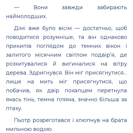
— Вони завжди забирають
наймолодших.
Дімі вже було вісім — достатньо, щоб
поводитися розумніше, та він однаково
прикипів поглядом до темних вікон і
залитого місячним світлом подвір’я, де
розхитувалися й вигиналися на вітру
дерева. Здригнувся. Він міг присягнутися…
лише на мить міг присягнутися, що
побачив, як двір похапцем перетнула
якась тінь, темна пляма, значно більша за
птаху.
Пьотр розреготався і хлюпнув на брата
мильною водою.