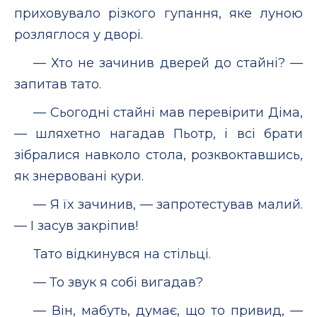
приховувало різкого гупання, яке луною
розляглося у дворі.
— Хто не зачинив дверей до стайні? —
запитав тато.
— Сьогодні стайні мав перевірити Діма,
— шляхетно нагадав Пьотр, і всі брати
зібралися навколо стола, розквоктавшись,
як знервовані кури.
— Я їх зачинив, — запротестував малий.
— І засув закріпив!
Тато відкинувся на стільці.
— То звук я собі вигадав?
— Він, мабуть, думає, що то привид, —