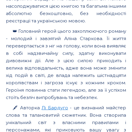
насолоджуватися цією книгою та багатьма іншими
абсолютно безкоштовно, без необхідності
реєстрації та українською мовою.
👑 Головний герой цього захоплюючого роману
- молодий і завзятий Аліна Старкова. Її життя
перевертається з ніг на голову, коли вона виявляє
в собі надзвичайну силу, здатну виконувати
дивовижні дії. Але з цією силою приходить і
велика відповідальність, адже вона може змінити
хід подій в світі, де влада належить шістнадцяти
королівствам і загроза існує з кожним кроком.
Героїня повинна стати легендою, але за її успіхом
стоїть безліч випробувань та небезпек.
🖋 Авторка
Лі Бардуго
- це визнаний майстер
слова та талановитий сюжетник. Вона створила
унікальний світ з власними правилами і
персонажами, які приковують вашу увагу з