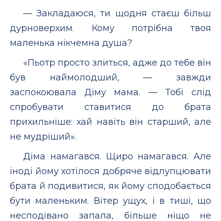
— Закладаюся, ти щодня стаєш більш
дурноверхим. Кому потрібна твоя
маленька нікчемна душа?
«Пьотр просто злиться, адже до тебе він
був наймолодший, — завжди
заспокоювала Діму мама. — Тобі слід
спробувати ставитися до брата
прихильніше: хай навіть він старший, але
не мудріший».
Діма намагався. Щиро намагався. Але
іноді йому хотілося добряче відлупцювати
брата й подивитися, як йому сподобається
бути маленьким. Вітер ущух, і в тиші, що
несподівано запала, більше ніщо не