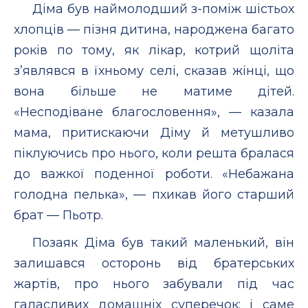
Діма був наймолодший з-поміж шістьох
хлопців — пізня дитина, народжена багато
років по тому, як лікар, котрий щоліта
з’являвся в їхньому селі, сказав жінці, що
вона більше не матиме дітей.
«Несподіване благословення», — казала
мама, притискаючи Діму й метушливо
піклуючись про нього, коли решта бралася
до важкої поденної роботи. «Небажана
голодна пелька», — пхикав його старший
брат — Пьотр.
Позаяк Діма був такий маленький, він
залишався осторонь від братерських
жартів, про нього забували під час
галасливих домашніх суперечок; і саме