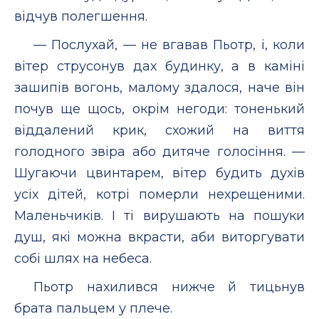
відчув полегшення.
— Послухай, — не вгавав Пьотр, і, коли
вітер струсонув дах будинку, а в каміні
зашипів вогонь, малому здалося, наче він
почув ще щось, окрім негоди: тоненький
віддалений крик, схожий на виття
голодного звіра або дитяче голосіння. —
Шугаючи цвинтарем, вітер будить духів
усіх дітей, котрі померли нехрещеними.
Маленьчиків. І ті вирушають на пошуки
душ, які можна вкрасти, аби виторгувати
собі шлях на небеса.
Пьотр нахилився нижче й тицьнув
брата пальцем у плече.