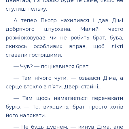
цвинтарі, і з тобою буде те саме, якщо не
стулиш пельку.
А тепер Пьотр нахилився і дав Дімі
добрячого штурхана. Малий часто
розмірковував, чи не робить брат, бува,
якихось особливих вправ, щоб лікті
ставали гострішими.
— Чув? — поцікавився брат.
— Там нíчого чути, — озвався Діма, а
серце втекло в п’яти. Двері стайні…
— Там щось намагається перечекати
бурю. — То, виходить, брат просто хотів
його налякати.
— Не будь дурнем, — кинув Діма, але