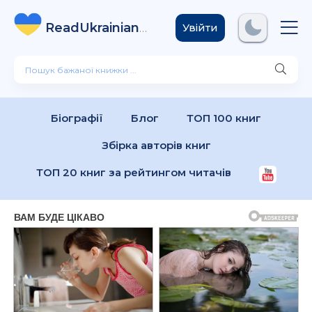
ReadUkrainian
Books
.com
Увійти
Біографії
Блог
ТОП 100 книг
Збірка авторів книг
ТОП 20 книг за рейтингом читачів