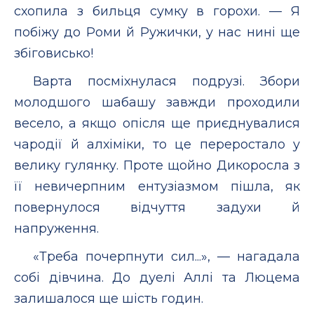
схопила з бильця сумку в горохи. — Я
побіжу до Роми й Ружички, у нас нині ще
збіговисько!
Варта посміхнулася подрузі. Збори
молодшого шабашу завжди проходили
весело, а якщо опісля ще приєднувалися
чародії й алхіміки, то це переростало у
велику гулянку. Проте щойно Дикоросла з
її невичерпним ентузіазмом пішла, як
повернулося відчуття задухи й
напруження.
«Треба почерпнути сил...», — нагадала
собі дівчина. До дуелі Аллі та Люцема
залишалося ще шість годин.