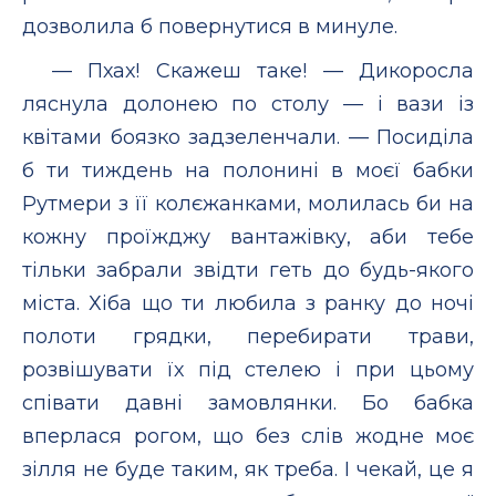
дозволила б повернутися в минуле.
— Пхах! Скажеш таке! — Дикоросла
ляснула долонею по столу — і вази із
квітами боязко задзеленчали. — Посиділа
б ти тиждень на полонині в моєї бабки
Рутмери з її колєжанками, молилась би на
кожну проїжджу вантажівку, аби тебе
тільки забрали звідти геть до будь-якого
міста. Хіба що ти любила з ранку до ночі
полоти грядки, перебирати трави,
розвішувати їх під стелею і при цьому
співати давні замовлянки. Бо бабка
вперлася рогом, що без слів жодне моє
зілля не буде таким, як треба. І чекай, це я