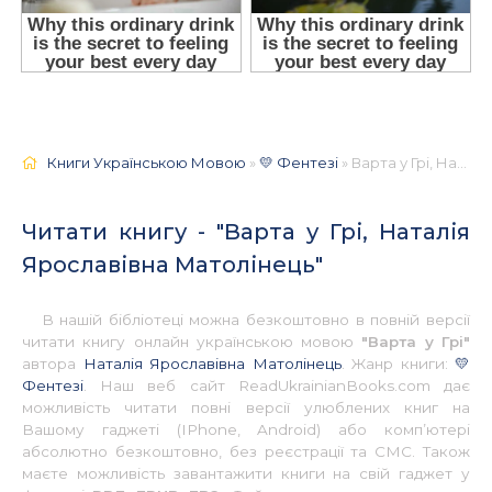
Книги Українською Мовою
»
💛 Фентезі
» Варта у Грі, Наталія Ярославівна Матолінець 📚 - Українською
Читати книгу - "Варта у Грі, Наталія
Ярославівна Матолінець"
В нашій бібліотеці можна безкоштовно в повній версії
читати книгу онлайн українською мовою
"Варта у Грі"
автора
Наталія Ярославівна Матолінець
. Жанр книги:
💛
Фентезі
. Наш веб сайт ReadUkrainianBooks.com дає
можливість читати повні версії улюблених книг на
Вашому гаджеті (IPhone, Android) або комп’ютері
абсолютно безкоштовно, без реєстрації та СМС. Також
маєте можливість завантажити книги на свій гаджет у