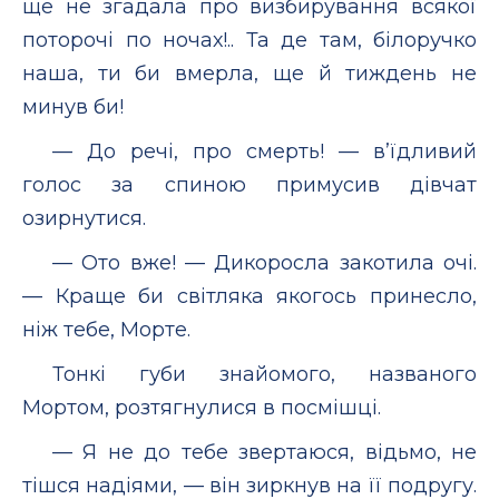
ще не згадала про визбирування всякої
поторочі по ночах!.. Та де там, білоручко
наша, ти би вмерла, ще й тиждень не
минув би!
— До речі, про смерть! — в’їдливий
голос за спиною примусив дівчат
озирнутися.
— Ото вже! — Дикоросла закотила очі.
— Краще би світляка якогось принесло,
ніж тебе, Морте.
Тонкі губи знайомого, названого
Мортом, розтягнулися в посмішці.
— Я не до тебе звертаюся, відьмо, не
тішся надіями, — він зиркнув на її подругу.