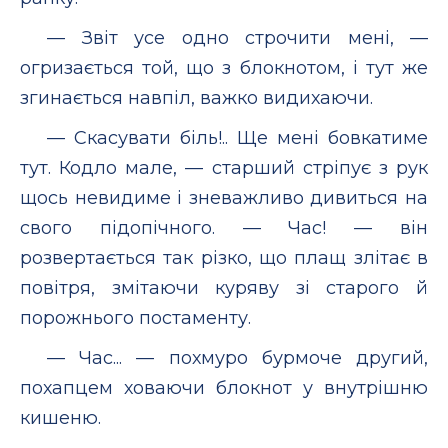
— Звіт усе одно строчити мені, —
огризається той, що з блокнотом, і тут же
згинається навпіл, важко видихаючи.
— Скасувати біль!.. Ще мені бовкатиме
тут. Кодло мале, — старший стріпує з рук
щось невидиме і зневажливо дивиться на
свого підопічного. — Час! — він
розвертається так різко, що плащ злітає в
повітря, змітаючи куряву зі старого й
порожнього постаменту.
— Час... — похмуро бурмоче другий,
похапцем ховаючи блокнот у внутрішню
кишеню.