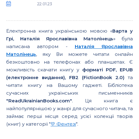
22.01.23
Електронна книга українською мовою «
Варта у
Грі, Наталія Ярославівна Матолінець
» була
написана автором -
Наталія Ярославівна
Матолінець
, яку Ви можете читати онлайн
безкоштовно на телефонах або планшетах. Є
можливість скачати книгу у
форматі PDF, EPUB
(електронне видання), FB2 (FictionBook 2.0)
та
читати книгу на Вашому гаджеті. Бібліотека
сучасних українських письменників
"ReadUkrainianBooks.com"
. Ця книга є
найпопулярнішою у жанрі для сучасного читача, та
займає перші місця серед усієї колекції творів
(книг) у категорії "
💛 Фентезі
".