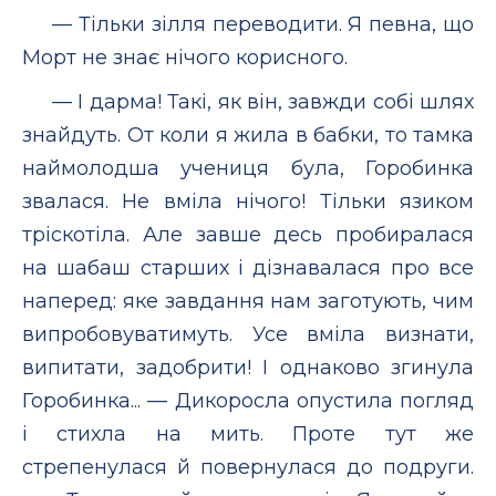
— Тільки зілля переводити. Я певна, що
Морт не знає нічого корисного.
— І дарма! Такі, як він, завжди собі шлях
знайдуть. От коли я жила в бабки, то тамка
наймолодша учениця була, Горобинка
звалася. Не вміла нічого! Тільки язиком
тріскотіла. Але завше десь пробиралася
на шабаш старших і дізнавалася про все
наперед: яке завдання нам заготують, чим
випробовуватимуть. Усе вміла визнати,
випитати, задобрити! І однаково згинула
Горобинка... — Дикоросла опустила погляд
і стихла на мить. Проте тут же
стрепенулася й повернулася до подруги.