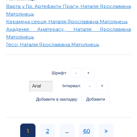
Варта у Грі. Артефакти Праги, Наталія Ярославівна
Матолінець
Керамічні серця, Наталія Ярославівна Матолінець
Академія Аматерасу, Наталія Ярославівна
Матолінець
Гессі, Наталія Ярославівна Матолінець
Шрифт:
-
+
Інтервал:
-
+
Добавити в закладку:
Добавити
1
2
...
60