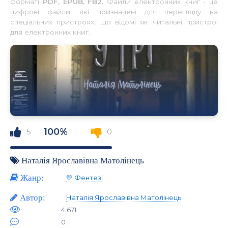
форматі
PDF, EPUB, FB2.
Файли електронних книг - це
цифрові файли, які призначені для перегляду на
спеціальних пристроях, що відомі як читальні пристрої
для електронних книг.
100%
5
0
Наталія Ярославівна Матолінець
Жанр:
💛 Фентезі
Автор:
Наталія Ярославівна Матолінець
4 671
0