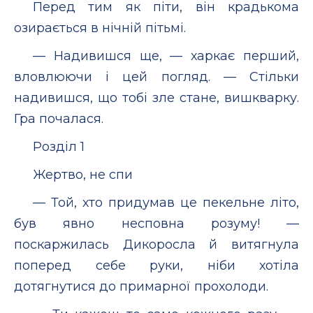
Перед тим як піти, він крадькома
озирається в нічній пітьмі.
— Надивишся ще, — харкає перший,
вловлюючи і цей погляд. — Стільки
надивишся, що тобі зле стане, вишкварку.
Гра почалася.
Розділ 1
Жертво, не спи
— Той, хто придумав це пекельне літо,
був явно несповна розуму! —
поскаржилась Дикоросла й витягнула
поперед себе руки, ніби хотіла
дотягнутися до примарної прохолоди.