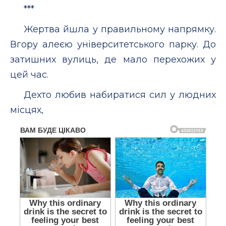
***
Жертва йшла у правильному напрямку.
Вгору алеєю університетського парку. До
затишних вулиць, де мало перехожих у
цей час.
Дехто любив набиратися сил у людних
місцях,