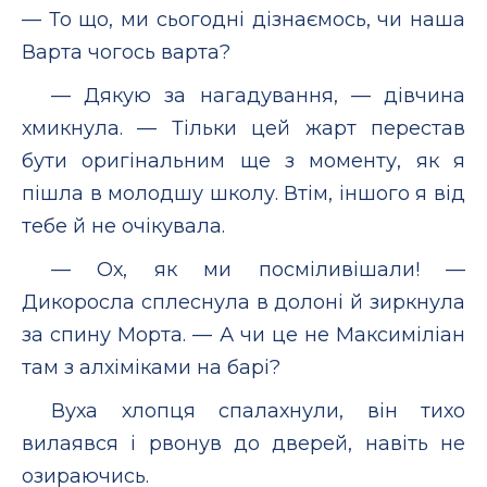
— То що, ми сьогодні дізнаємось, чи наша
Варта чогось варта?
— Дякую за нагадування, — дівчина
хмикнула. — Тільки цей жарт перестав
бути оригінальним ще з моменту, як я
пішла в молодшу школу. Втім, іншого я від
тебе й не очікувала.
— Ох, як ми посміливішали! —
Дикоросла сплеснула в долоні й зиркнула
за спину Морта. — А чи це не Максиміліан
там з алхіміками на барі?
Вуха хлопця спалахнули, він тихо
вилаявся і рвонув до дверей, навіть не
озираючись.