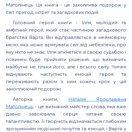
Матолінець. Ця книга - це захоплива подорож у
світ пригод, інтриг та загадкових подій.
Головний герой книги - Ілля, молодий та
амбітний герой, який стає частиною загадкового
братства Варта. Він відправляється в неймовірну
місію, яка може врятувати світ від небезпеки, про
яку ніхто не знає. Ілля зіткнеться зі своєю судьбою і
повинен буде прийняти рішення, що визначить
майбутнє не тільки його, але і всього світу. Читачі
відчувають наступність емоцій героя та
переживають разом з ним кожен крок у цій
захоплюючій подорожі.
Авторка книги,
Наталія Ярославівна
Матолінець
, - це визнаний майстер слова, яка вже
давно завоювала серця читачів своєю
талантливістю. Її творчість відзначається глибоким
зрозумінням людських почуттів та емоцій, і Варта у