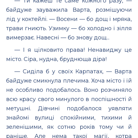
— Ти кажеш те саме кожного разу, —
байдуже зауважила Варта, розмішуючи
лід у коктейлі. — Восени — бо дощ і мряка,
трави гниють. Узимку — бо холодно і зілля
вимерзає. Навесні — бо знову дощ...
— І я цілковито права! Ненавиджу це
місто. Сіра, нудна, бруднюща діра!
— Сиділа б у своїх Карпатах, — Варта
байдуже смикнула плечима. Хоча місто і їй
не особливо подобалось. Воно розчиняло
всю красу свого минулого в поспішності й
метушні. Дівчині подобалося уявляти
знайомі вулиці спокійними, тихими й
зеленішими, як сотню років тому чи й
раніше. Але нема такої магії, котра