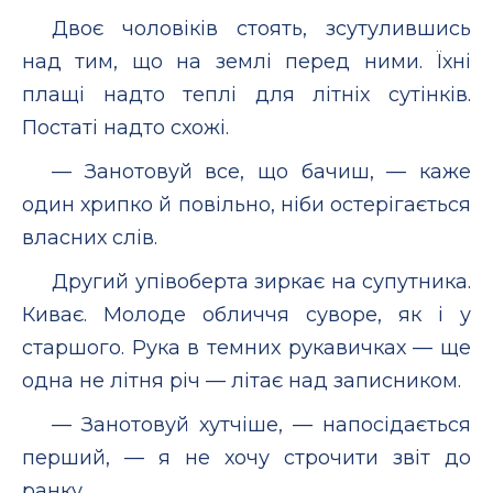
Двоє чоловіків стоять, зсутулившись
над тим, що на землі перед ними. Їхні
плащі надто теплі для літніх сутінків.
Постаті надто схожі.
— Занотовуй все, що бачиш, — каже
один хрипко й повільно, ніби остерігається
власних слів.
Другий упівоберта зиркає на супутника.
Киває. Молоде обличчя суворе, як і у
старшого. Рука в темних рукавичках — ще
одна не літня річ — літає над записником.
— Занотовуй хутчіше, — напосідається
перший, — я не хочу строчити звіт до
ранку.