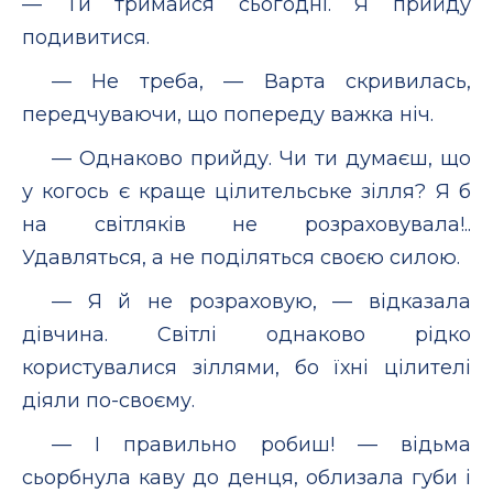
— Ти тримайся сьогодні. Я прийду
подивитися.
— Не треба, — Варта скривилась,
передчуваючи, що попереду важка ніч.
— Однаково прийду. Чи ти думаєш, що
у когось є краще цілительське зілля? Я б
на світляків не розраховувала!..
Удавляться, а не поділяться своєю силою.
— Я й не розраховую, — відказала
дівчина. Світлі однаково рідко
користувалися зіллями, бо їхні цілителі
діяли по-своєму.
— І правильно робиш! — відьма
сьорбнула каву до денця, облизала губи і