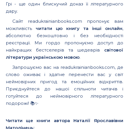
Грі - ще один блискучий доказ її літературного
дару.
Сайт readukrainianbooks.com пропонує вам
можливість
читати цю книгу та інші онлайн
,
абсолютно безкоштовно і без необхідності
реєстрації. Ми гордо пропонуємо доступ до
найкращих бестселерів та шедеврів
світової
літератури українською мовою
.
Запрошуємо вас на readukrainianbooks.com, де
слово оживає і здатне перенести вас у світ
неймовірних пригод та емоційних відкриттів.
Приєднуйтеся до нашої спільноти читачів і
готуйтеся до неймовірного літературного
подорожі! 📚✨
Читати ще книги автора Наталії Ярославівни
Матолінець: