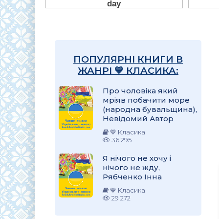
ПОПУЛЯРНІ КНИГИ В
ЖАНРІ 💙 КЛАСИКА:
Про чоловіка який
мріяв побачити море
(народна бувальщина),
Невідомий Автор
💙 Класика
36 295
Я нічого не хочу і
нічого не жду,
Рябченко Інна
💙 Класика
29 272