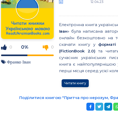
12.04.23
Електронна книга українс
Іван
» була написана авто
онлайн безкоштовно на т
скачати книгу у
форматі
0%
0
0
(FictionBook 2.0)
та читати
сучасних українських пи
Франко Іван
книга є найпопулярнішою у
перші місця серед усієї колек
Читати книгу
Поділитися книгою "Притча про нерозум, Фра