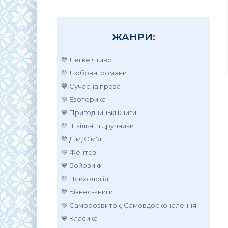
ЖАНРИ:
💙 Легке чтиво
💛 Любовні романи
💙 Сучасна проза
💛 Езотерика
💙 Пригодницькі книги
💛 Шкільні підручники
💙 Дім, Сім'я
💛 Фентезі
💙 Бойовики
💛 Психологія
💙 Бізнес-книги
💛 Саморозвиток, Самовдосконалення
💙 Класика