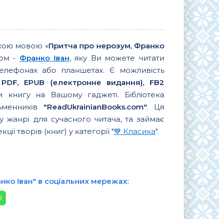
ькою мовою «
Притча про нерозум, Франко
ром -
Франко Іван
, яку Ви можете читати
елефонах або планшетах. Є можливість
 PDF, EPUB (електронне видання), FB2
 книгу на Вашому гаджеті. Бібліотека
сьменників
"ReadUkrainianBooks.com"
. Ця
 жанрі для сучасного читача, та займає
ції творів (книг) у категорії "
💙 Класика
".
нко Іван" в соціальних мережах: