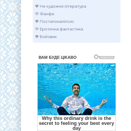
💙 Не художня література
💛 Фанфік
💙 Постапокаліпсис
💛 Еротична фантастика
💙 Бойовик