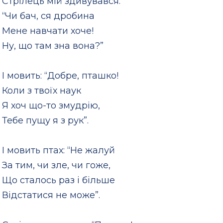
Стрілець мій здивувався:
“Чи бач, ся дробина
Мене навчати хоче!
Ну, що там зна вона?”
І мовить: “Добре, пташко!
Коли з твоїх наук
Я хоч що-то змудрію,
Тебе пущу я з рук”.
І мовить птах: “Не жалуй
За тим, чи зле, чи гоже,
Що сталось раз і більше
Відстатися не може”.