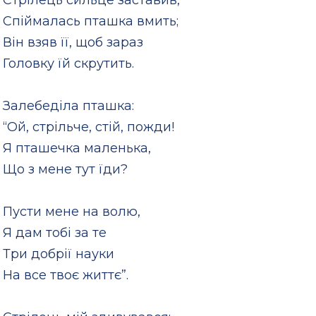
Стрілець сильце заставив,
Спіймалась пташка вмить;
Він взяв її, щоб зараз
Головку їй скрутить.
Залебеділа пташка:
“Ой, стрільче, стій, пожди!
Я пташечка маленька,
Що з мене тут їди?
Пусти мене на волю,
Я дам тобі за те
Три добрії науки
На все твоє життє”.