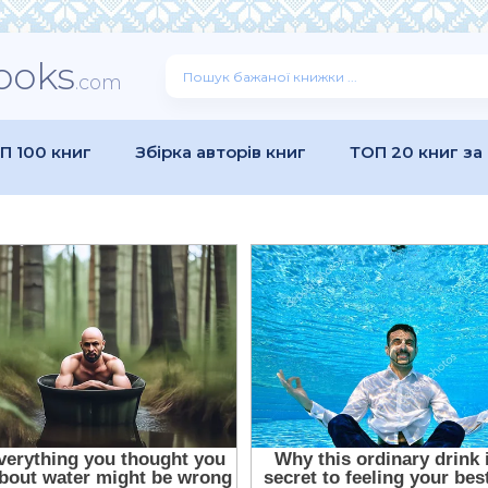
ooks
.com
П 100 книг
Збірка авторів книг
ТОП 20 книг за