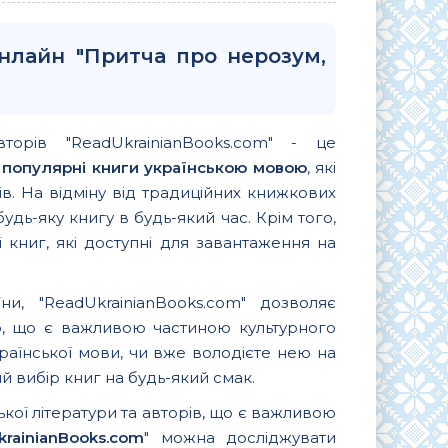
онлайн "Притча про нерозум,
вторів "ReadUkrainianBooks.com" - це
и
популярні книги українською мовою
, які
. На відміну від традиційних книжкових
удь-яку книгу в будь-який час. Крім того,
 книг, які доступні для завантаження на
и, "ReadUkrainianBooks.com" дозволяє
ю, що є важливою частиною культурного
країнської мови, чи вже володієте нею на
 вибір книг на будь-який смак.
ької літератури та авторів, що є важливою
krainianBooks.com
" можна досліджувати