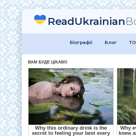
ReadUkrainian
B
Біографії
Блог
ТО