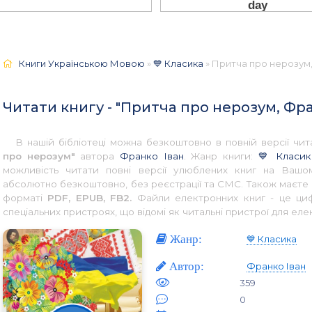
Книги Українською Мовою
»
💙 Класика
» Притча про нерозум,
Читати книгу - "Притча про нерозум, Фра
В нашій бібліотеці можна безкоштовно в повній версії ч
про нерозум"
автора
Франко Іван
. Жанр книги:
💙 Класик
можливість читати повні версії улюблених книг на Вашом
абсолютно безкоштовно, без реєстрації та СМС. Також маєте 
форматі
PDF, EPUB, FB2.
Файли електронних книг - це цифр
спеціальних пристроях, що відомі як читальні пристрої для еле
Жанр:
💙 Класика
Автор:
Франко Іван
359
0