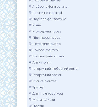
💙 Любовне фентезі
💛 Любовна фантастика
💙 Еротичне фентезі
💛 Наукова фантастика
💙 Різне
💛 Молодіжна проза
💙 Підліткова проза
💛 Детектив/Трилер
💙 Бойове фентезі
💛 Бойова фантастика
💙 Антиутопія
💛 Історичний любовний роман
💙 Історичний роман
💛 Міське фентезі
💙 Трилер
💛 Дитяча література
💙 Містика/Жахи
💛 Поезія