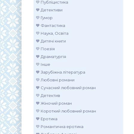
💛 Публіцистика
💙 Детективи
💛 Гумор
💙 Фантастика
💛 Наука, Освіта
💙 Дитячі книги
💛 Поезія
💙 Драматургія
💛 Інше
💙 Зарубіжна література
💛 Любовні романи
💙 Сучасний любовний роман
💛 Детектив
💙 Жіночий роман
💛 Короткий любовний роман
💙 Еротика
💛 Романтична еротика