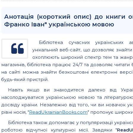
Анотація (короткий опис) до книги 
Франко Іван" українською мовою
Бібліотека сучасних українських а
унікальний веб-сайт, що дозволяє знайт
охоплюють широкий спектр тем та жанрів
магазинів, бібліотека працює 24/7 та дозволяє читати б
на сайті можна знайти безкоштовні електронні версії
будь-який пристрій.
Навіть якщо ви знаходитеся далеко від Україн
насолоджуватися українською мовою та літературо
досвіду країни. Незалежно від того, чи ви новачок у
рівні носія, "
ReadUkrainianBooks.com
" пропонує широкий
Бібліотека також допомагає у популяризації українс
роботою відчутної культурної місії. Завдяки "
ReadU