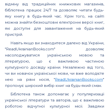
відміну від традиційних книжкових магазинів,
бібліотека працює 24/7 та дозволяє читати будь-
яку книгу в будь-який час. Крім того, на сайті
можна знайти безкоштовні електронні версії книг,
які доступні для завантаження на будь-який
пристрій.
Навіть якщо ви знаходитеся далеко від України,
"ReadUkrainianBooks.com" дозволяє
насолоджуватися українською мовою та
літературою, що є важливою частиною
культурного досвіду країни. Незалежно від того,
чи ви новачок української мови, чи вже володієте
нею на рівні носія, "
ReadUkrainianBooks.com
"
пропонує широкий вибір книг на будь-який смак.
Бібліотека також допомагає у популяризації
української літератури та авторів, що є важливою
роботою відчутної культурної місії. Завдяки