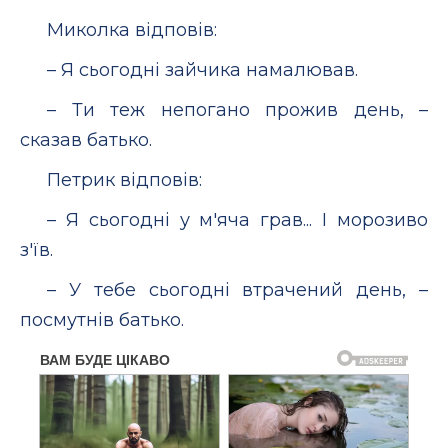
Миколка відповів:
– Я сьогодні зайчика намалював.
– Ти теж непогано прожив день, –
сказав батько.
Петрик відповів:
– Я сьогодні у м'яча грав... І морозиво
з'їв.
– У тебе сьогодні втрачений день, –
посмутнів батько.