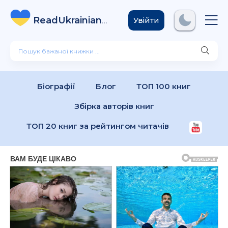
ReadUkrainian
Books
.com
Увійти
Біографії
Блог
ТОП 100 книг
Збірка авторів книг
ТОП 20 книг за рейтингом читачів