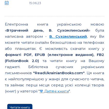
15.06.23
Електронна книга українською мовою
«
Втрачений день, В. Сухомлинський
» була
написана автором -
В. Сухомлинський
, яку Ви
можете читати онлайн безкоштовно на телефонах
або планшетах. Є можливість скачати книгу у
форматі PDF, EPUB (електронне видання), FB2
(FictionBook 2.0)
та читати книгу на Вашому
гаджеті. Бібліотека сучасних українських
письменників
"ReadUkrainianBooks.com"
. Ця книга
є найпопулярнішою у жанрі для сучасного читача,
та займає перші місця серед усієї колекції творів
(книг) у категорії "
💙 Дитячі книги
".
Читати книгу