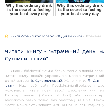
Книги Українською Мовою
»
💙 Дитячі книги
» Втрачений день, В. Сухомлинський 📚 - Українською
Читати книгу - "Втрачений день, В.
Сухомлинський"
В нашій бібліотеці можна безкоштовно в повній версії
читати книгу онлайн українською мовою
"Втрачений
день"
автора
В. Сухомлинський
. Жанр книги:
💙 Дитячі
книги
. Наш веб сайт ReadUkrainianBooks.com дає
можливість читати повні версії улюблених книг на
Вашому гаджеті (IPhone, Android) або комп’ютері
абсолютно безкоштовно, без реєстрації та СМС. Також
маєте можливість завантажити книги на свій гаджет у