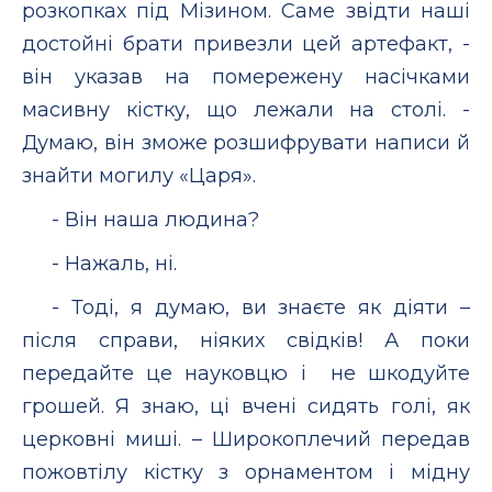
розкопках під Мізином. Саме звідти наші
достойні брати привезли цей артефакт, -
він указав на помережену насічками
масивну кістку, що лежали на столі. -
Думаю, він зможе розшифрувати написи й
знайти могилу «Царя».
- Він наша людина?
- Нажаль, ні.
- Тоді, я думаю, ви знаєте як діяти –
після справи, ніяких свідків! А поки
передайте це науковцю і не шкодуйте
грошей. Я знаю, ці вчені сидять голі, як
церковні миші. – Широкоплечий передав
пожовтілу кістку з орнаментом і мідну