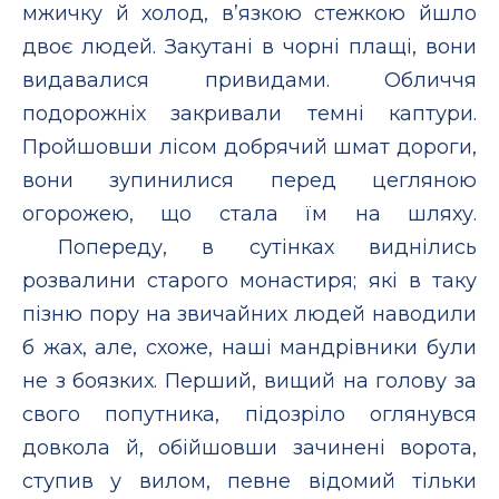
мжичку й холод, в’язкою стежкою йшло
двоє людей. Закутані в чорні плащі, вони
видавалися привидами. Обличчя
подорожніх закривали темні каптури.
Пройшовши лісом добрячий шмат дороги,
вони зупинилися перед цегляною
огорожею, що стала їм на шляху.
Попереду, в сутінках виднілись
розвалини старого монастиря; які в таку
пізню пору на звичайних людей наводили
б жах, але, схоже, наші мандрівники були
не з боязких. Перший, вищий на голову за
свого попутника, підозріло оглянувся
довкола й, обійшовши зачинені ворота,
ступив у вилом, певне відомий тільки