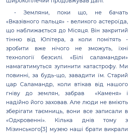
Широкоплечий продовжував далі:
- Земляни, поки що, не бачать
«Вказівного пальця» - великого астероїда,
що наближається до Місяця. Він закритий
тінню від Юпітера, а коли помітять -
зробити вже нічого не зможуть, їхні
технології безсилі. «Білі саламандри»
намагатимуться зупинити катастрофу. Ми
повинні, за будь-що, завадити їм. Старий
цар Саламандр, коли втікав від нашого
гніву до землян, забрав «Каменя» і
надійно його заховав. Але люди не вміють
зберігати таємниць, вони все записали в
«Одкровенні». Кілька днів тому з
Мізинського[3] музею наші брати викрали