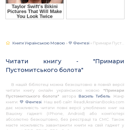
Книги Українською Мовою
»
💛 Фентезі
» Примари Пустомитського болота 📚 - Українською
Читати книгу - "Примари
Пустомитського болота"
В нашій бібліотеці можна безкоштовно в повній версії
читати книгу онлайн українською мовою
"Примари
Пустомитського болота"
автора
Василь Тибель
. Жанр
книги:
💛 Фентезі
. Наш веб сайт ReadUkrainianBooks.com
дає можливість читати повні версії улюблених книг на
Вашому гаджеті (IPhone, Android) або комп’ютері
абсолютно безкоштовно, без реєстрації та СМС. Також
маєте можливість завантажити книги на свій гаджет у