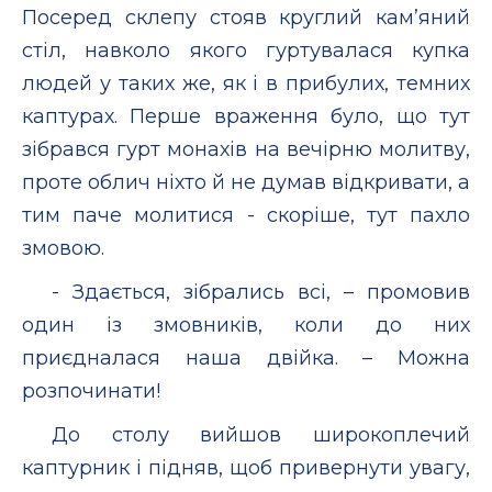
Посеред склепу стояв круглий кам’яний
стіл, навколо якого гуртувалася купка
людей у таких же, як і в прибулих, темних
каптурах. Перше враження було, що тут
зібрався гурт монахів на вечірню молитву,
проте облич ніхто й не думав відкривати, а
тим паче молитися - скоріше, тут пахло
змовою.
- Здається, зібрались всі, – промовив
один із змовників, коли до них
приєдналася наша двійка. – Можна
розпочинати!
До столу вийшов широкоплечий
каптурник і підняв, щоб привернути увагу,