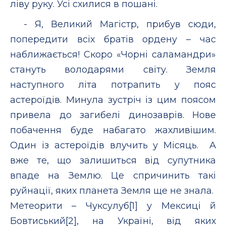
ліву руку. Усі схилися в пошані.
- Я, Великий Магістр, прибув сюди,
попередити всіх братів ордену – час
наближається! Скоро «Чорні саламандри»
стануть володарями світу. Земля
наступного літа потрапить у пояс
астероїдів. Минула зустріч із цим поясом
привела до загибелі динозаврів. Нове
побачення буде набагато жахливішим.
Один із астероїдів влучить у Місяць. А
вже те, що залишиться від супутника
впаде на Землю. Це спричинить такі
руйнації, яких планета Земля ще не знала.
Метеорити – Чуксулуб[1] у Мексиці й
Бовтиський[2], на Україні, від яких