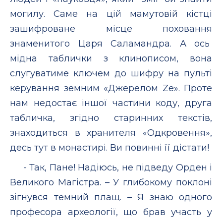
могилу. Саме на цій мамутовій кістці
зашифроване місце поховання
знаменитого Царя Саламандра. А ось
мідна таблички з клинописом, вона
слугуватиме ключем до шифру на пульті
керування земним «Джерелом Ze». Проте
нам недостає іншої частини коду, друга
табличка, згідно старинних текстів,
знаходиться в хранителя «Одкровення»,
десь тут в монастирі. Ви повинні її дістати!
- Так, Пане! Надіюсь, не підведу Орден і
Великого Магістра. – У глибокому поклоні
зігнувся темний плащ. – Я знаю одного
професора археології, що брав участь у