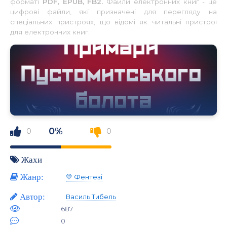
форматі
PDF, EPUB, FB2.
Файли електронних книг - це
цифрові файли, які призначені для перегляду на
спеціальних пристроях, що відомі як читальні пристрої
для електронних книг.
0%
0
0
Жахи
Жанр:
💛 Фентезі
Автор:
Василь Тибель
687
0