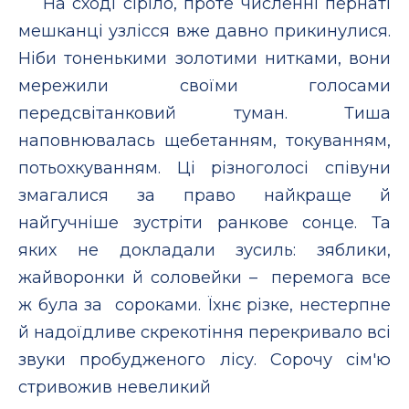
На сході сіріло, проте численні пернаті
мешканці узлісся вже давно прикинулися.
Ніби тоненькими золотими нитками, вони
мережили своїми голосами
передсвітанковий туман. Тиша
наповнювалась щебетанням, токуванням,
потьохкуванням. Ці різноголосі співуни
змагалися за право найкраще й
найгучніше зустріти ранкове сонце. Та
яких не докладали зусиль: зяблики,
жайворонки й соловейки – перемога все
ж була за сороками. Їхнє різке, нестерпне
й надоїдливе скрекотіння перекривало всі
звуки пробудженого лісу. Сорочу сім'ю
стривожив невеликий