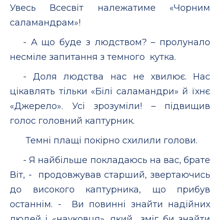
Увесь Всесвіт належатиме «Чорним
саламандрам»!
- А що буде з людством? – пролунало
несміле запитання з темного кутка.
- Доля людства нас не хвилює. Нас
цікавлять тільки «Білі саламандри» й їхнє
«Джерело». Усі зрозуміли! – підвищив
голос головний каптурник.
Темні плащі покірно схилили голови.
- Я найбільше покладаюсь на вас, брате
Віт, - продовжував старший, звертаючись
до високого каптурника, що прибув
останнім. - Ви повинні знайти надійних
людей і «науковця», який зміг би знайти