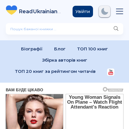
ReadUkrainian
Books
.com
Увійти
Біографії
Блог
ТОП 100 книг
Збірка авторів книг
ТОП 20 книг за рейтингом читачів