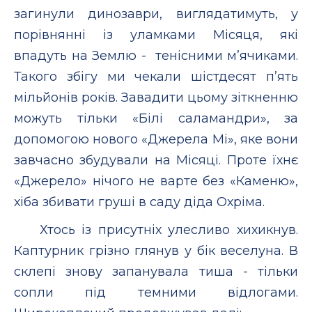
загинули динозаври, виглядатимуть, у
порівнянні із уламками Місяця, які
впадуть на Землю - тенісними м’ячиками.
Такого збігу ми чекали шістдесят п’ять
мільйонів років. Завадити цьому зіткненню
можуть тільки «Білі саламандри», за
допомогою нового «Джерела Мі», яке вони
завчасно збудували на Місяці. Проте їхнє
«Джерело» нічого не варте без «Каменю»,
хіба збивати груші в саду діда Охріма.
Хтось із присутніх улесливо хихикнув.
Каптурник грізно глянув у бік веселуна. В
склепі знову запанувала тиша - тільки
сопли під темними відлогами.