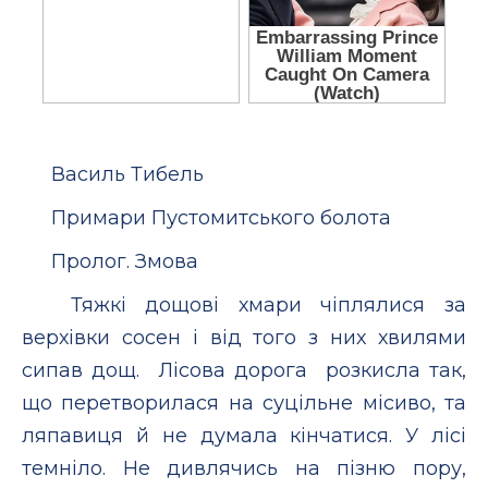
Василь Тибель
Примари Пустомитського болота
Пролог. Змова
Тяжкі дощові хмари чіплялися за
верхівки сосен і від того з них хвилями
сипав дощ. Лісова дорога розкисла так,
що перетворилася на суцільне місиво, та
ляпавиця й не думала кінчатися. У лісі
темніло. Не дивлячись на пізню пору,