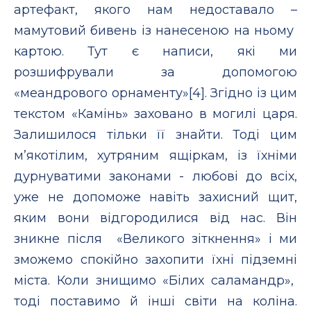
артефакт, якого нам недоставало –
мамутовий бивень із нанесеною на ньому
картою. Тут є написи, які ми
розшифрували за допомогою
«меандрового орнаменту»[4]. Згідно із цим
текстом «Камінь» заховано в могилі царя.
Залишилося тільки її знайти. Тоді цим
м’якотілим, хутряним ящіркам, із їхніми
дурнуватими законами - любові до всіх,
уже не допоможе навіть захисний щит,
яким вони відгородилися від нас. Він
зникне після «Великого зіткнення» і ми
зможемо спокійно захопити їхні підземні
міста. Коли знищимо «Білих саламандр»,
тоді поставимо й інші світи на коліна.