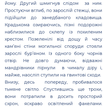
йому. Другий шмигнув слідом за ним.
Простуючи вглиб, по зарослій стежці, вони
підійшли до занедбаного кладовища.
Крадькома озираючись, пізні подорожні
наблизилися до склепу із похиленим
хрестом. Позеленілі від дощу й часу
кам’яні стіни могильної споруди стояли
зарослі бур’яном. Із одного боку чорнів
отвір. Не довго думаючи, відважні
мандрівники пірнули в чималу діру і,
майже, наосліп ступили на гвинтові сходи.
Внизу, десь попереду, пробивалося
тьмяне світло. Спустившись ще трохи,
вони потрапили в досить просторий
схрон, яскраво освітлений факелами.