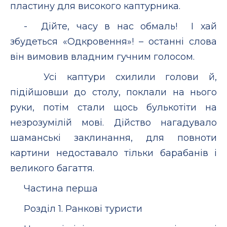
пластину для високого каптурника.
- Дійте, часу в нас обмаль! І хай
збудеться «Одкровення»! – останні слова
він вимовив владним гучним голосом.
Усі каптури схилили голови й,
підійшовши до столу, поклали на нього
руки, потім стали щось булькотіти на
незрозумілій мові. Дійство нагадувало
шаманські заклинання, для повноти
картини недоставало тільки барабанів і
великого багаття.
Частина перша
Розділ 1. Ранкові туристи