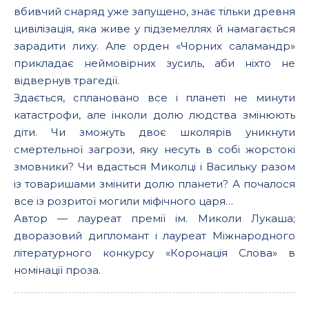
вбивчий снаряд уже запущено, знає тільки древня
цивілізація, яка живе у підземеллях й намагається
зарадити лиху. Але орден «Чорних саламандр»
прикладає неймовірних зусиль, аби ніхто не
відвернув трагедії.
Здається, сплановано все і планеті не минути
катастрофи, але інколи долю людства змінюють
діти. Чи зможуть двоє школярів уникнути
смертельної загрози, яку несуть в собі жорстокі
змовники? Чи вдасться Миколці і Васильку разом
із товаришами змінити долю планети? А почалося
все із розритої могили міфічного царя…
Автор — лауреат премії ім. Миколи Лукаша;
дворазовий дипломант і лауреат Міжнародного
літературного конкурсу «Коронація Слова» в
номінації проза.