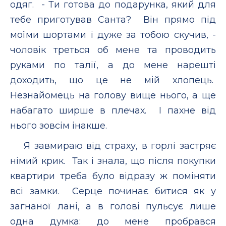
одяг. - Ти готова до подарунка, який для
тебе приготував Санта? Він прямо під
моїми шортами і дуже за тобою скучив, -
чоловік треться об мене та проводить
руками по талії, а до мене нарешті
доходить, що це не мій хлопець.
Незнайомець на голову вище нього, а ще
набагато ширше в плечах. І пахне від
нього зовсім інакше.
Я завмираю від страху, в горлі застряє
німий крик. Так і знала, що після покупки
квартири треба було відразу ж поміняти
всі замки. Серце починає битися як у
загнаної лані, а в голові пульсує лише
одна думка: до мене пробрався