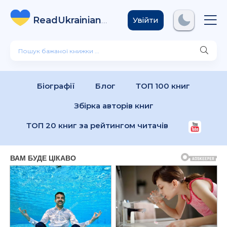
ReadUkrainian
Books
.com
Увійти
Біографії
Блог
ТОП 100 книг
Збірка авторів книг
ТОП 20 книг за рейтингом читачів