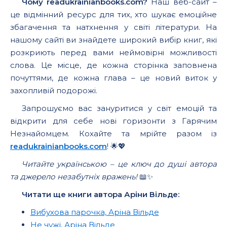
Чому readukrainianbooks.com?
Наш веб-сайт –
це відмінний ресурс для тих, хто шукає емоційне
збагачення та натхнення у світі літератури. На
нашому сайті ви знайдете широкий вибір книг, які
розкриють перед вами неймовірні можливості
слова. Це місце, де кожна сторінка заповнена
почуттями, де кожна глава – це новий виток у
захопливій подорожі.
Запрошуємо вас зануритися у світ емоцій та
відкрити для себе нові горизонти з Гарячим
Незнайомцем. Кохайте та мрійте разом із
readukrainianbooks.com
! 🌟💖
Читайте українською – це ключ до душі автора
та джерело незабутніх вражень!
📖✨
Читати ще книги автора Аріни Вільде:
Вибухова парочка, Аріна Вільде
Не чужі, Аріна Вільде