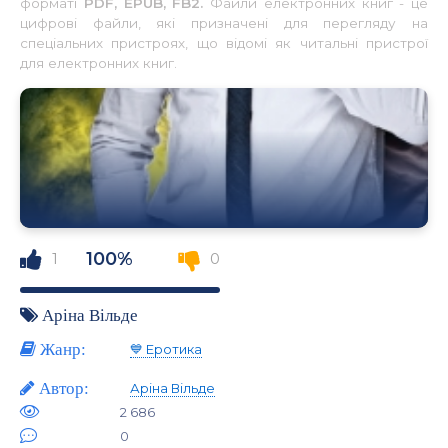
форматі
PDF, EPUB, FB2.
Файли електронних книг - це
цифрові файли, які призначені для перегляду на
спеціальних пристроях, що відомі як читальні пристрої
для електронних книг.
100%
1
0
Аріна Вільде
Жанр:
💙 Еротика
Автор:
Аріна Вільде
2 686
0