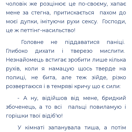
чоловік же розцінює це по-своєму, хапає
мене за стегна, притискається пахом до
моєї дупки, імітуючи рухи сексу. Господи,
це ж петтінг-насильство!
Головне не піддаватися паніці.
Глибоко дихати і тверезо мислити.
Незнайомець встигає зробити лише кілька
рухів, коли я намацую щось тверде на
полиці, не бита, але теж зійде, різко
розвертаюся і в темряві кричу що є сили:
- А ну, відійшов від мене, бридкий
збоченець, а то всі пальці повиламую і
горішки твої відіб'ю!
У кімнаті запанувала тиша, а потім