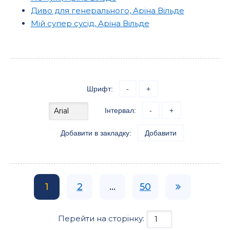
Диво для генерального, Аріна Вільде
Мій супер сусід, Аріна Вільде
Шрифт:
-
+
Інтервал:
-
+
Добавити в закладку:
Добавити
1
2
...
50
Перейти на сторінку: