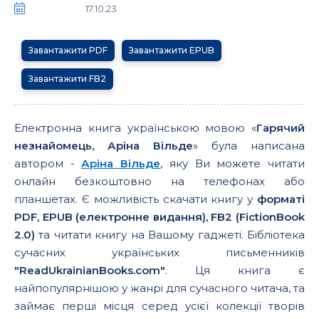
17.10.23
Завантажити PDF
Завантажити EPUB
Завантажити FB2
Електронна книга українською мовою «
Гарячий
незнайомець, Аріна Вільде
» була написана
автором -
Аріна Вільде
, яку Ви можете читати
онлайн безкоштовно на телефонах або
планшетах. Є можливість скачати книгу у
форматі
PDF, EPUB (електронне видання), FB2 (FictionBook
2.0)
та читати книгу на Вашому гаджеті. Бібліотека
сучасних українських письменників
"ReadUkrainianBooks.com"
. Ця книга є
найпопулярнішою у жанрі для сучасного читача, та
займає перші місця серед усієї колекції творів