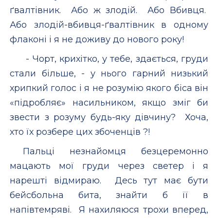
ґвалтівник. Або ж злодій. Або Вбивця.
Або злодій-вбивця-ґвалтівник в одному
флаконі і я не доживу до нового року!
- Чорт, крихітко, у тебе, здається, груди
стали більше, - у нього гарний низький
хрипкий голос і я не розумію якого біса він
«підробляє» насильником, якщо зміг би
звести з розуму будь-яку дівчину? Хоча,
хто їх розбере цих збоченців ?!
Пальці незнайомця безцеремонно
мацають мої груди через светер і я
нарешті відмираю. Десь тут має бути
бейсбольна бита, знайти б її в
напівтемряві. Я нахиляюся трохи вперед,