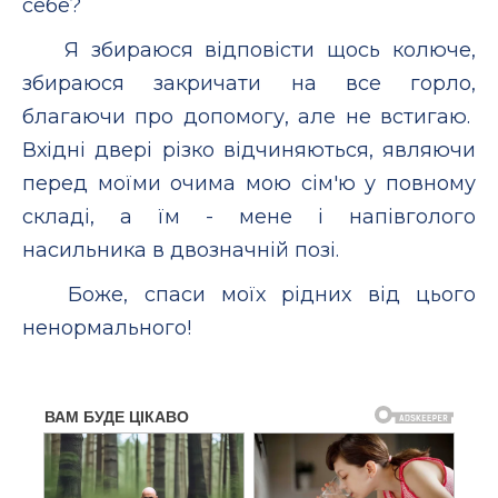
себе?
Я збираюся відповісти щось колюче,
збираюся закричати на все горло,
благаючи про допомогу, але не встигаю.
Вхідні двері різко відчиняються, являючи
перед моїми очима мою сім'ю у повному
складі, а їм - мене і напівголого
насильника в двозначній позі.
Боже, спаси моїх рідних від цього
ненормального!