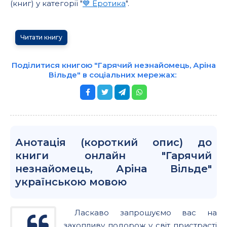
(книг) у категорії "
💙 Еротика
".
Читати книгу
Поділитися книгою "Гарячий незнайомець, Аріна
Вільде" в соціальних мережах:
Анотація (короткий опис) до
книги онлайн "Гарячий
незнайомець, Аріна Вільде"
українською мовою
Ласкаво запрошуємо вас на
захопливу подорож у світ пристрасті