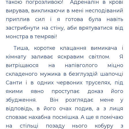
такою погрозливою! Адреналін в крові
вирував, викликаючи в мені несподіваний
приплив сил і я готова була навіть
застрибнути на стіну, аби врятуватися від
монстра в темряві!
Тиша, коротке клацання вимикача і
кімнату заливає яскравим світлом. Я
витріщаюся на напівголого міцно
складеного мужика в безглуздій шапочці
Санти і в одних червоних труселях, під
якими явно проступає доказ його
збудження. Він розглядає мене у
відповідь, в його очах подив, а з лиця
сповзає нахабна посмішка. А ще я помічаю
на стільці позаду нього кобуру з