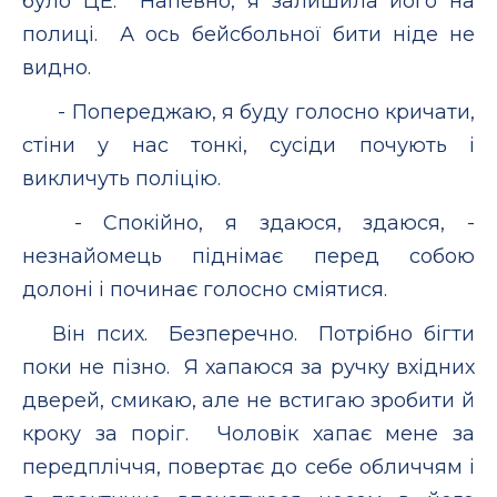
було ЦЕ. Напевно, я залишила його на
полиці. А ось бейсбольної бити ніде не
видно.
- Попереджаю, я буду голосно кричати,
стіни у нас тонкі, сусіди почують і
викличуть поліцію.
- Спокійно, я здаюся, здаюся, -
незнайомець піднімає перед собою
долоні і починає голосно сміятися.
Він псих. Безперечно. Потрібно бігти
поки не пізно. Я хапаюся за ручку вхідних
дверей, смикаю, але не встигаю зробити й
кроку за поріг. Чоловік хапає мене за
передпліччя, повертає до себе обличчям і