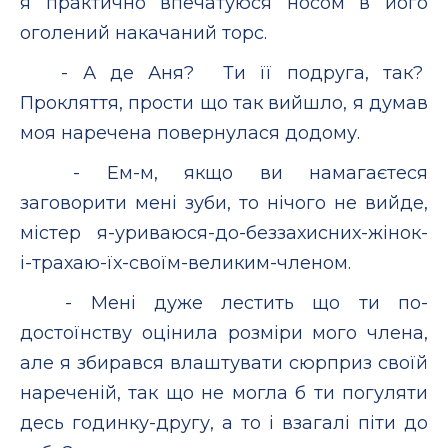
я практично впечатуюся носом в його
оголений накачаний торс.
- А де Аня? Ти її подруга, так?
Прокляття, прости що так вийшло, я думав
моя наречена повернулася додому.
- Ем-м, якщо ви намагаєтеся
заговорити мені зуби, то нічого не вийде,
містер я-уриваюся-до-беззахисних-жінок-
і-трахаю-їх-своїм-великим-членом.
- Мені дуже лестить що ти по-
достоїнству оцінила розміри мого члена,
але я збирався влаштувати сюрприз своїй
нареченій, так що не могла б ти погуляти
десь годинку-другу, а то і взагалі піти до