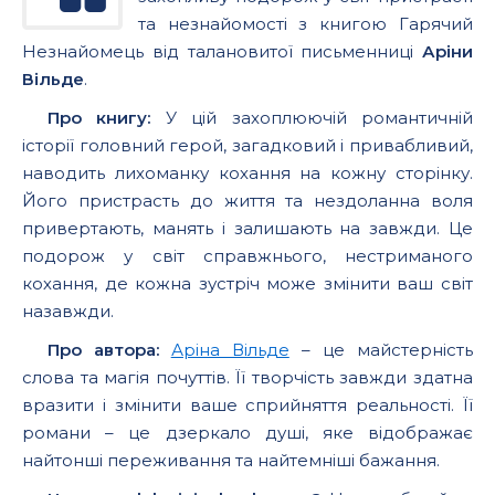
та незнайомості з книгою Гарячий
Незнайомець від талановитої письменниці
Аріни
Вільде
.
Про книгу:
У цій захоплюючій романтичній
історії головний герой, загадковий і привабливий,
наводить лихоманку кохання на кожну сторінку.
Його пристрасть до життя та нездоланна воля
привертають, манять і залишають на завжди. Це
подорож у світ справжнього, нестриманого
кохання, де кожна зустріч може змінити ваш світ
назавжди.
Про автора:
Аріна Вільде
– це майстерність
слова та магія почуттів. Її творчість завжди здатна
вразити і змінити ваше сприйняття реальності. Її
романи – це дзеркало душі, яке відображає
найтонші переживання та найтемніші бажання.