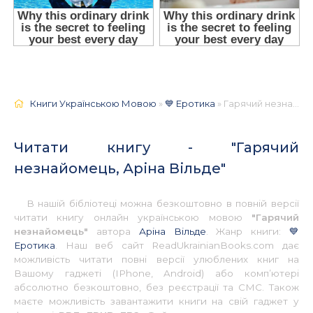
Книги Українською Мовою
»
💙 Еротика
» Гарячий незнайомець, Аріна Вільде 📚 - Українською
Читати книгу - "Гарячий
незнайомець, Аріна Вільде"
В нашій бібліотеці можна безкоштовно в повній версії
читати книгу онлайн українською мовою
"Гарячий
незнайомець"
автора
Аріна Вільде
. Жанр книги:
💙
Еротика
. Наш веб сайт ReadUkrainianBooks.com дає
можливість читати повні версії улюблених книг на
Вашому гаджеті (IPhone, Android) або комп’ютері
абсолютно безкоштовно, без реєстрації та СМС. Також
маєте можливість завантажити книги на свій гаджет у