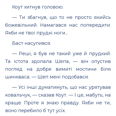
Коут хитнув головою.
— Ти збагнув, що то не просто якийсь
божевільний. Намагався нас попередити.
Якби не твої прудкі ноги…
Баст насупився.
— Реші, я був не такий уже й прудкий.
Та істота здолала Шепа, — він опустив
погляд на добре вимиті мостини біля
шинкваса. — Шеп мені подобався.
— Усі інші думатимуть, що нас урятував
ковальчук, — сказав Коут. — І це, мабуть, на
краще. Проте я знаю правду. Якби не ти,
воно перебило б тут усіх.