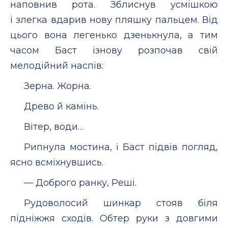
наповнив рота. Зблиснув усмішкою
і злегка вдарив нову пляшку пальцем. Від
цього вона легенько дзенькнула, а тим
часом Баст ізнову розпочав свій
мелодійний наспів:
Зерна. Жорна.
Древо й камінь.
Вітер, води…
Рипнула мостина, і Баст підвів погляд,
ясно всміхнувшись.
— Доброго ранку, Реші.
Рудоволосий шинкар стояв біля
підніжжя сходів. Обтер руки з довгими