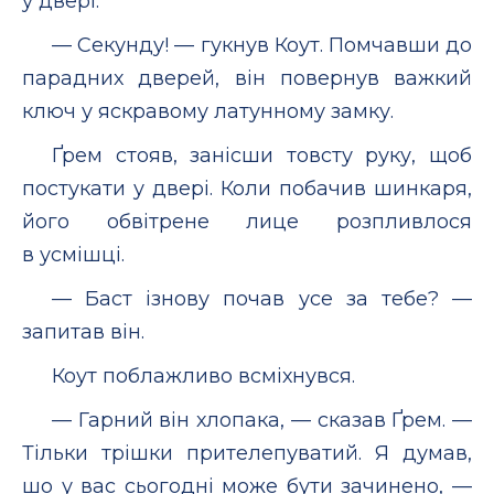
у двері.
— Секунду! — гукнув Коут. Помчавши до
парадних дверей, він повернув важкий
ключ у яскравому латунному замку.
Ґрем стояв, занісши товсту руку, щоб
постукати у двері. Коли побачив шинкаря,
його обвітрене лице розпливлося
в усмішці.
— Баст ізнову почав усе за тебе? —
запитав він.
Коут поблажливо всміхнувся.
— Гарний він хлопака, — сказав Ґрем. —
Тільки трішки прителепуватий. Я думав,
шо у вас сьогодні може бути зачинено, —