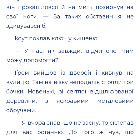
він прокашлявся й на мить позирнув на
свої ноги. — За таких обставин я не
здивувався б.
Коут поклав ключ у кишеню.
— У нас, як завжди, відчинено. Чим
можу допомогти?
Ґрем вийшов із дверей і кивнув на
вулицю. Там на візку неподалік стояли три
бочки. Новенькі, зі світлої відшліфованої
деревини, з яскравими металевими
обручами.
— Я вчора знав, шо не засну, то склепав
для вас останню. До того ж чув, шо