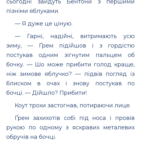
сьогодні зайдуть Бентони з першими
пізніми яблуками.
— Я дуже це ціную.
— Гарні, надійні, витримають усю
зиму, — Ґрем підійшов і з гордістю
постукав одним зігнутим пальцем об
бочку. — Шо може прибити голод краще,
ніж зимове яблучко? — підвів погляд із
блиском в очах і знову постукав по
бочці. — Ді­йшло? Прибити!
Коут трохи застогнав, потираючи лице.
Ґрем захихотів собі під носа і провів
рукою по одному з яскравих металевих
обручів на бочці.