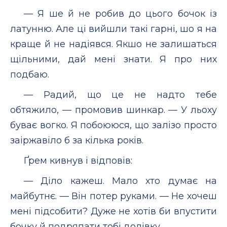
— Я ше й не робив до цього бочок із
латунню. Але ці вийшли такі гарні, шо я на
краще й не надіявся. Якшо не залишаться
щільними, дай мені знати. Я про них
подбаю.
— Радий, що це не надто тебе
обтяжило, — промовив шинкар. — У льоху
буває вогко. Я побоююся, що залізо просто
заіржавіло б за кілька років.
Ґрем кивнув і відповів:
— Діло кажеш. Мало хто думає на
майбутнє. — Він потер руками. — Не хочеш
мені підсобити? Дуже не хотів би впустити
бочку й подряпати тобі долівку.