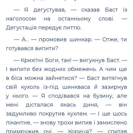
— Я дегустував, — сказав Баст із
наголосом на останньому слові. —
Дегустація передує питтю.
— А… — промовив шинкар. — Отже, ти
готувався випити?
— Крихітні Боги, так! — вигукнув Баст. —
І випити без жодних обмежень. А чим ще
в біса можна зайнятися? — Баст витягнув
свій кухоль із-під шинкваса й зазирнув
у нього. — Я сподівався на бузину, але
мені дісталася якась диня, — він
задумливо покрутив кухлем. — І ще щось
пікантне, — знову трохи випив і замислено
примружив очі. — Кориця? — спитав