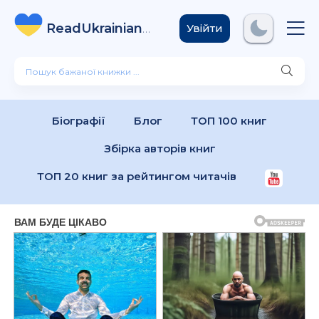
ReadUkrainian
Books
.com
Увійти
Біографії
Блог
ТОП 100 книг
Збірка авторів книг
ТОП 20 книг за рейтингом читачів