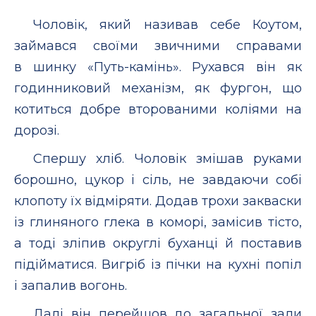
Чоловік, який називав себе Коутом,
займався своїми звичними справами
в шинку «Путь-камінь». Рухався він як
годинниковий механізм, як фургон, що
котиться добре второваними коліями на
дорозі.
Спершу хліб. Чоловік змішав руками
борошно, цукор і сіль, не завдаючи собі
клопоту їх відміряти. Додав трохи закваски
із глиняного глека в коморі, замісив тісто,
а тоді зліпив округлі буханці й поставив
підійматися. Вигріб із пічки на кухні попіл
і запалив вогонь.
Далі він перейшов до загальної зали