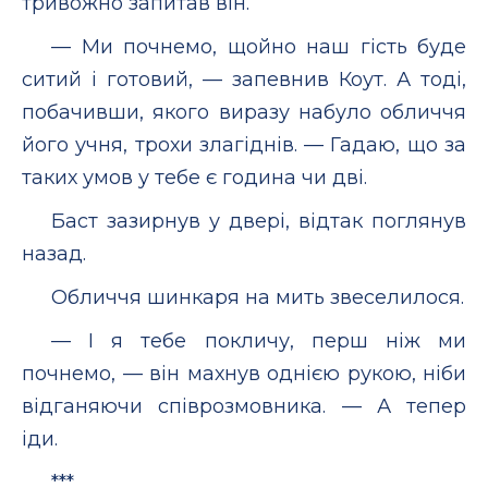
тривожно запитав він.
— Ми почнемо, щойно наш гість буде
ситий і готовий, — запевнив Коут. А тоді,
побачивши, якого виразу набуло обличчя
його учня, трохи злагіднів. — Гадаю, що за
таких умов у тебе є година чи дві.
Баст зазирнув у двері, відтак поглянув
назад.
Обличчя шинкаря на мить звеселилося.
— І я тебе покличу, перш ніж ми
почнемо, — він махнув однією рукою, ніби
відганяючи співрозмовника. — А тепер
іди.
***