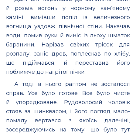
й розвів вогонь у чорному кам’яному
каміні, вимівши попіл із величезного
вогнища уздовж північної стіни. Накачав
води, помив руки й виніс із льоху шматок
баранини. Нарізав свіжих трісок для
розпалу, заніс дров, поплескав по хлібу,
що підіймався, й переставив його
поближче до нагрітої пічки.
А тоді в нього раптом не зосталося
справ. Усе було готове. Все було чисте
й упорядковане. Рудоволосий чоловік
стояв за шинквасом, і його погляд мало-
помалу вертався з якоїсь далечіні,
зосереджуючись на тому, що було тут