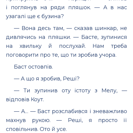
і поглянув на ряди пляшок. — А в нас
узагалі ще є бузина?
— Вона десь там, — сказав шинкар, не
дивлячись на пляшки. — Басте, зупинися
на хвильку й послухай. Нам треба
поговорити про те, що ти зробив учора.
Баст остовпів.
— А що я зробив, Реші?
— Ти зупинив оту істоту з Мелу, —
відповів Коут.
— А… — Баст розслабився і зневажливо
махнув рукою. — Реші, я просто її
сповільнив. Ото й усе.