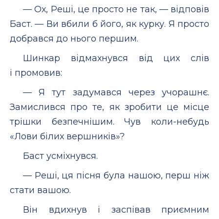
— Ох, Реші, це просто не так, — відповів
Баст. — Ви вбили б його, як курку. Я просто
добрався до нього першим.
Шинкар відмахнувся від цих слів
і промовив:
— Я тут задумався через учорашнє.
Замислився про те, як зробити це місце
трішки безпечнішим. Чув коли-небудь
«Лови білих вершників»?
Баст усміхнувся.
— Реші, ця пісня була нашою, перш ніж
стати вашою.
Він вдихнув і заспівав приємним