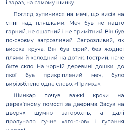
і зараз, на самому шинку.
Погляд зупинився на мечі, що висів на
стіні над пляшками. Меч був не надто
гарний, не ошатний і не примітний. Він був
по-­своєму загрозливий. Загрозливий, як
висока круча. Він був ­сірий, без жодної
плями й холодний на дотик. Гострий, наче
бите скло. На чорній деревині дошки, до
якої був прикріплений меч, було
вирізьблено одне слово: «Примха».
Шинкар почув важкі кроки на
дерев’яному помості за дверима. Засув на
дверях шумно заторохтів, а далі
пролунало гучне «аго-о-ов» і гупання