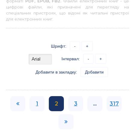
форматі
PDF, EPUB, FB2.
Файли електронних книг - це
цифрові файли, які призначені для перегляду на
спеціальних пристроях, що відомі як читальні пристрої
для електронних книг.
Шрифт:
-
+
Інтервал:
-
+
Добавити в закладку:
Добавити
1
2
3
...
317