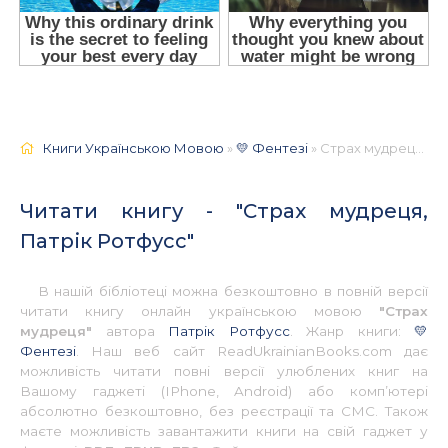
Книги Українською Мовою
»
💛 Фентезі
» Страх мудреця, Патрік Ротфусс 📚 - Українською
Читати книгу - "Страх мудреця,
Патрік Ротфусс"
В нашій бібліотеці можна безкоштовно в повній версії
читати книгу онлайн українською мовою
"Страх
мудреця"
автора
Патрік Ротфусс
. Жанр книги:
💛
Фентезі
. Наш веб сайт ReadUkrainianBooks.com дає
можливість читати повні версії улюблених книг на
Вашому гаджеті (IPhone, Android) або комп’ютері
абсолютно безкоштовно, без реєстрації та СМС. Також
маєте можливість завантажити книги на свій гаджет у