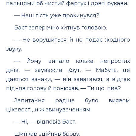
пальцями об чистий фартух і довгі рукави.
— Наш гість уже прокинувся?
Баст заперечно хитнув головою.
— Не ворушиться й не подає жодного
звуку.
— Йому випало кілька непростих
днів, — зауважив Коут. — Мабуть, це
дається взнаки, — він завагався, а відтак
підняв голову й понюхав. — Ти що, пив?
Запитання радше було виявом
цікавості, ніж звинуваченням.
— Ні, — відповів Баст.
Шинкар здійняв брову.