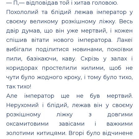
— П,— відповідав той і хитав головою.
Похололий та блідий лежав імператор у
своєму великому розкішному ліжку. Весь
двір думав, що він уже мертвий, і кожен
спішив вітати нового імператора. Лакеї
вибігали поділитися новинами, покоївки
пили, базікаючи, каву. Скрізь у залах і
коридорах простелили килими, щоб не
чути було жодного кроку, і тому було тихо,
так тихо!
Але імператор ще не був мертвий.
Нерухомий і блідий, лежав він у своєму
розкішному ліжку з довгими
оксамитовими завісами і важкими
золотими китицями. Вгорі було відчинене