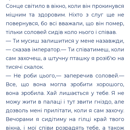
Сонце світило в вікно, коли він прокинувся
міцним та здоровим. Ніхто з слуг ще не
повернувся, бо всі вважали, що він помер,
тільки соловей сидів коло нього і співав.
— Ти мусиш залишитися у мене назавжди,
— сказав імператор.— Ти співатимеш, коли
сам захочеш, а штучну пташку я розіб'ю на
тисячі скалок.
— Не роби цього,— заперечив соловей.—
Все, що вона могла зробити хорошого,
вона зробила. Хай лишається у тебе. Я не
можу жити в палаці і тут звити гніздо, але
дозволь мені прилітати, коли я сам захочу.
Вечорами я сидітиму на гілці край твого
вікна, і мої співи розрадять тебе, а також