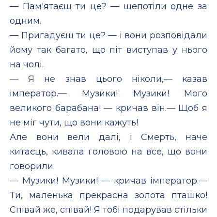
— Пам'ятаєш ти це? — шепотіли одне за
одним.
— Пригадуєш ти це? — і вони розповідали
йому так багато, що піт виступав у нього
на чолі.
— Я не знав цього ніколи,— казав
імператор.— Музики! Музики! Мого
великого барабана! — кричав він.— Щоб я
не міг чути, що вони кажуть!
Але вони вели далі, і Смерть, наче
китаєць, кивала головою на все, що вони
говорили.
— Музики! Музики! — кричав імператор.—
Ти, маленька прекрасна золота пташко!
Співай же, співай! Я тобі подарував стільки