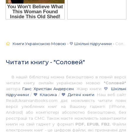
Книги Українською Мовою
»
💛 Шкільні підручники
» Соловей 📚 - Українською
Читати книгу - "Соловей"
В нашій бібліотеці можна безкоштовно в повній версії
читати книгу онлайн українською мовою
"Соловей"
автора
Ганс Христіан Андерсен
. Жанр книги:
💛 Шкільні
підручники
/
💙 Класика
/
💙 Дитячі книги
. Наш веб сайт
ReadUkrainianBooks.com дає можливість читати повні
версії улюблених книг на Вашому гаджеті (IPhone,
Android) або комп’ютері абсолютно безкоштовно, без
реєстрації та СМС. Також маєте можливість завантажити
книги на свій гаджет у форматі
PDF, EPUB, FB2.
Файли
електронних книг - це цифрові файли, які призначені для