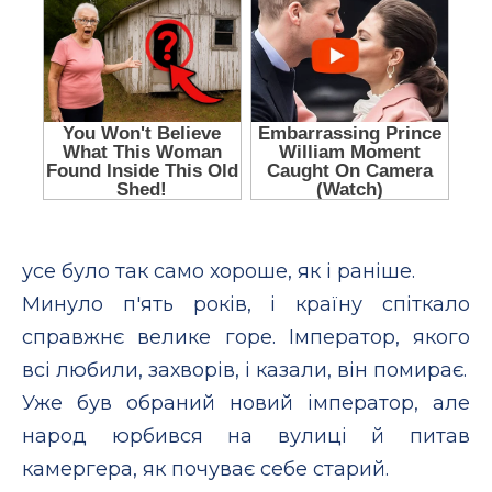
усе було так само хороше, як і раніше.
Минуло п'ять років, і країну спіткало
справжнє велике горе. Імператор, якого
всі любили, захворів, і казали, він помирає.
Уже був обраний новий імператор, але
народ юрбився на вулиці й питав
камергера, як почуває себе старий.