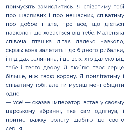
примусять замислитись. Я співатиму тобі
про щасливих і про нещасних, співатиму
про добре і зле, про все, що діється
навколо і що ховається від тебе. Маленька
співоча пташка літає далеко навколо,
скрізь: вона залетить і до бідного рибалки,
і під дах селянина, і до всіх, хто далеко від
тебе і твого двору. Я люблю твоє серце
більше, ніж твою корону. Я прилітатиму і
співатиму тобі, але ти мусиш мені обіцяти
одне.
— Усе! — сказав імператор, встав у своєму
царському вбранні, яке сам одягнув, і
притис важку золоту шаблю до свого
серця.