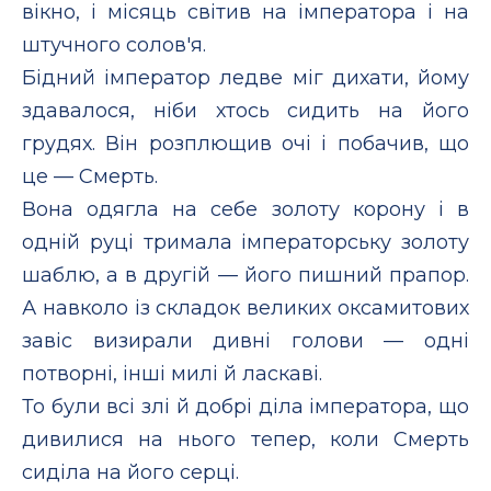
вікно, і місяць світив на імператора і на
штучного солов'я.
Бідний імператор ледве міг дихати, йому
здавалося, ніби хтось сидить на його
грудях. Він розплющив очі і побачив, що
це — Смерть.
Вона одягла на себе золоту корону і в
одній руці тримала імператорську золоту
шаблю, а в другій — його пишний прапор.
А навколо із складок великих оксамитових
завіс визирали дивні голови — одні
потворні, інші милі й ласкаві.
То були всі злі й добрі діла імператора, що
дивилися на нього тепер, коли Смерть
сиділа на його серці.