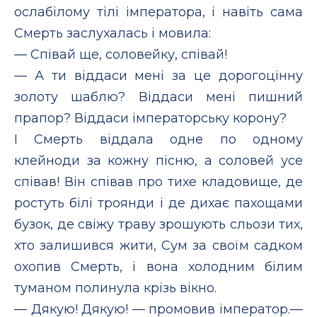
ослабілому тілі імператора, і навіть сама
Смерть заслухалась і мовила:
— Співай ще, соловейку, співай!
— А ти віддаси мені за це дорогоцінну
золоту шаблю? Віддаси мені пишний
прапор? Віддаси імператорську корону?
І Смерть віддала одне по одному
клейноди за кожну пісню, а соловей усе
співав! Він співав про тихе кладовище, де
ростуть білі троянди і де дихає пахощами
бузок, де свіжу траву зрошують сльози тих,
хто залишився жити, Сум за своїм садком
охопив Смерть, і вона холодним білим
туманом полинула крізь вікно.
— Дякую! Дякую! — промовив імператор.—