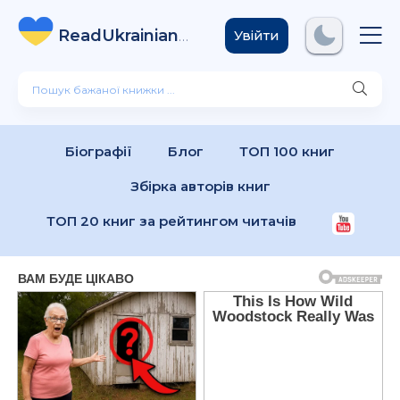
ReadUkrainian
Books
.com
Увійти
Біографії
Блог
ТОП 100 книг
Збірка авторів книг
ТОП 20 книг за рейтингом читачів