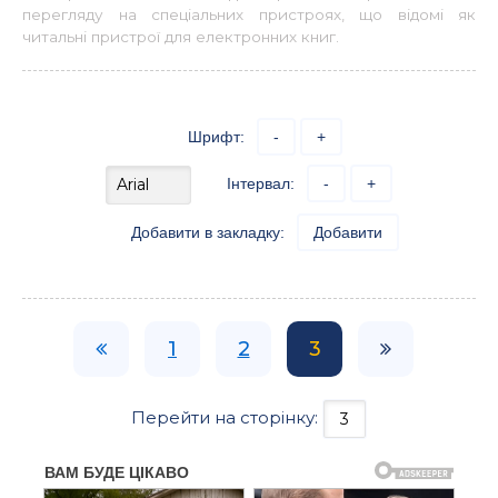
перегляду на спеціальних пристроях, що відомі як
читальні пристрої для електронних книг.
Шрифт:
-
+
Інтервал:
-
+
Добавити в закладку:
Добавити
1
2
3
Перейти на сторінку: