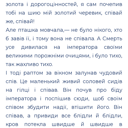
золота і дорогоцінностей, я сам почепив
тобі на шию мій золотий черевик, співай
же, співай!
Але пташка мовчала,— не було нікого, хто
б завів її, і тому вона не співала. А Смерть
усе дивилася на імператора своїми
великими порожніми очицями, і було тихо,
так жахливо тихо.
І тоді раптом за вікном залунав чудовий
спів. Це маленький живий соловей сидів
на гілці і співав. Він почув про біду
імператора і поспішив сюди, щоб своїм
співом збудити надії, втішити його. Він
співав, а привиди все блідли й блідли,
кров потекла швидше й швидше в