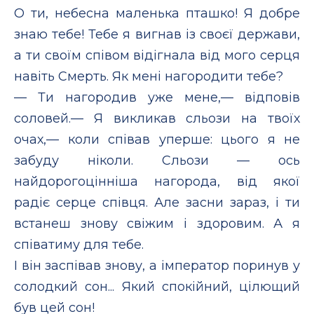
О ти, небесна маленька пташко! Я добре
знаю тебе! Тебе я вигнав із своєї держави,
а ти своїм співом відігнала від мого серця
навіть Смерть. Як мені нагородити тебе?
— Ти нагородив уже мене,— відповів
соловей.— Я викликав сльози на твоїх
очах,— коли співав уперше: цього я не
забуду ніколи. Сльози — ось
найдорогоцінніша нагорода, від якої
радіє серце співця. Але засни зараз, і ти
встанеш знову свіжим і здоровим. А я
співатиму для тебе.
І він заспівав знову, а імператор поринув у
солодкий cон... Який спокійний, цілющий
був цей сон!