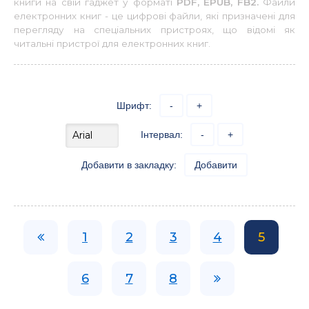
книги на свій гаджет у форматі
PDF, EPUB, FB2.
Файли
електронних книг - це цифрові файли, які призначені для
перегляду на спеціальних пристроях, що відомі як
читальні пристрої для електронних книг.
Шрифт:
-
+
Інтервал:
-
+
Добавити в закладку:
Добавити
1
2
3
4
5
6
7
8