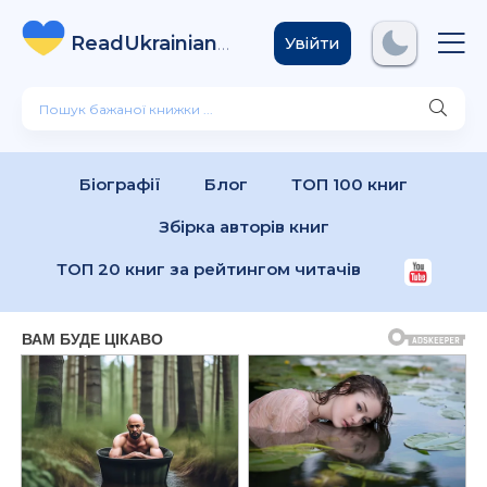
ReadUkrainian
Books
.com
Увійти
Біографії
Блог
ТОП 100 книг
Збірка авторів книг
ТОП 20 книг за рейтингом читачів