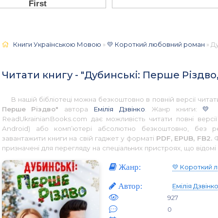
Книги Українською Мовою
»
💛 Короткий любовний роман
» Ду
Читати книгу - "Дубинські: Перше Різдво,
В нашій бібліотеці можна безкоштовно в повній версії чит
Перше Різдво"
автора
Емілія Дзвінко
. Жанр книги:
💛 
ReadUkrainianBooks.com дає можливість читати повні версі
Android) або комп’ютері абсолютно безкоштовно, без р
завантажити книги на свій гаджет у форматі
PDF, EPUB, FB2.
Ф
призначені для перегляду на спеціальних пристроях, що відомі 
Жанр:
💛 Короткий 
Автор:
Емілія Дзвінк
927
0