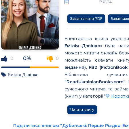
17.01.24
Завантажити PDF
Завантаж
Електронна книга україн
Емілія Дзвінко
» була нап
можете читати онлайн без
0%
0
0
можливість скачати кн
видання), FB2 (FictionBook 
Бібліотека сучасн
Емілія Дзвінко
"ReadUkrainianBooks.com"
.
сучасного читача, та займа
(книг) у категорії "
💛 Корот
Читати книгу
Поділитися книгою "Дубинські: Перше Різдво, Ем