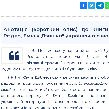
Анотація (короткий опис) до книги
Різдво, Емілія Дзвінко" українською м
🌟 Поглибіться у чарівний світ сім'ї 
Різдво від талановитої Емілії Дзвінко
різдвяні традиції
переплітаються з тає
чудовим подарунком для читачів будь-якого віку.
👨‍👩‍👧‍👦
Сім'я Дубинських
- це жива картина любові
радощі та труднощі, а головний герой,
Олександр Дуб
сімейного кола. Відчуйте, як його серце наповнює
святкового періоду. 🖋
Емілія Дзвінко
- це визнан
українській літературі. Її теплі оповіді про любо
надихаючи їх на великі почуття та незабутні миті.