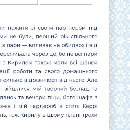
и пожити зі своїм партнером під
ами не були, перший рік спільного
з пари — впливає на обидвох і від
переживала через це, бо не всі пари
и з Кирилом також мали всі шанси
зації роботи та свого домашнього
я сильно відрізняюся від нього. Але
і зійшлися мій творчий безлад та
іданок та вечори піци, його шафа з
мів і мій гардероб в стилі Керрі
ль, тож Кирилу в цьому плані трохи