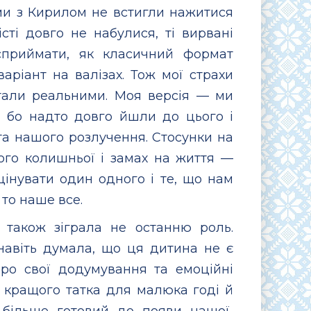
 ми з Кирилом не встигли нажитися
сті довго не набулися, ті вирвані
сприймати, як класичний формат
аріант на валізах. Тож мої страхи
стали реальними. Моя версія — ми
, бо надто довго йшли до цього і
а нашого розлучення. Стосунки на
його колишньої і замах на життя —
цінувати один одного і те, що нам
 то наше все.
ь також зіграла не останню роль.
навіть думала, що ця дитина не є
ро свої додумування та емоційні
о кращого татка для малюка годі й