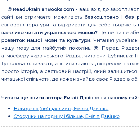
🌐
ReadUkrainianBooks.com
- ваш вхід до захопливог
сайті ви отримаєте можливість
безкоштовно і без р
світової літератури та відкривати для себе творчість
важливо читати українською мовою?
Це не лише збер
розвиток нашої мови та культури
. Читання українсь
нашу мову для майбутніх поколінь. 🌍 Перед Різдвом
атмосферу українського Різдва, читаючи Дубинські:
Тут слова оживають, а книги стають джерелом натхн
просто історія, а святковий настрій, який залишитьс
читацької спільноти, де кожен знайде своє Різдво в обі
Читати ще книги автора Емілії Дзвінко на нашому сайт
Новорічні (не)щасливці, Емілія Дзвінко
Стосунки на годину і більше, Емілія Дзвінко