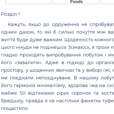
Розділ 1
Кажуть, якщо до одруження не спробувал
одним дахом, то які б сильні почуття між в
життя буде дуже важким. Щоденність кожного 
цього нікуди не подінешся. Зізнаюсь, я трохи 
гладко проходять випробування побутом і м
його «завалити». Адже в підході до органі
простору, у щоденних звичках та у виборі їжі, 
ми поєднали непоєднуване. В нашому побут
його гармонія мінімалізму, здорова їжа на сн
майже 50 відтінками сірих сорочок та костю
Бредшоу, правда я не настільки фанатка туфе
пощастило.