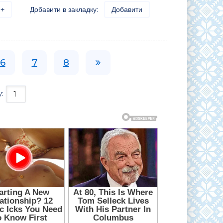
+
Добавити в закладку:
Добавити
6
7
8
у: