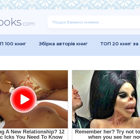
ooks
.com
П 100 книг
Збірка авторів книг
ТОП 20 книг за