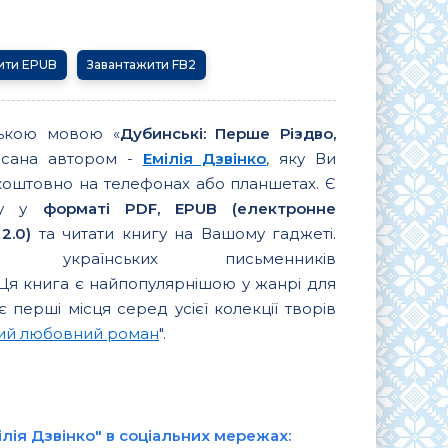
ити EPUB
Завантажити FB2
ською мовою «
Дубинські: Перше Різдво,
исана автором -
Емілія Дзвінко
, яку Ви
коштовно на телефонах або планшетах. Є
игу у
форматі PDF, EPUB (електронне
2.0)
та читати книгу на Вашому гаджеті.
их українських письменників
 Ця книга є найпопулярнішою у жанрі для
є перші місця серед усієї колекції творів
кий любовний роман
".
ілія Дзвінко" в соціальних мережах: