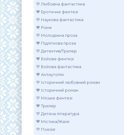
💛 Любовна фантастика
💙 Еротичне фентезі
💛 Наукова фантастика
💙 Різне
💛 Молодіжна проза
💙 Підліткова проза
💛 Детектив/Трилер
💙 Бойове фентезі
💛 Бойова фантастика
💙 Антиутопія
💛 Історичний любовний роман
💙 Історичний роман
💛 Міське фентезі
💙 Трилер
💛 Дитяча література
💙 Містика/Жахи
💛 Поезія