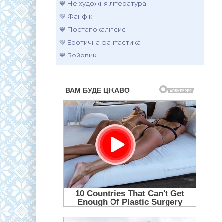
💙 Не художня література
💛 Фанфік
💙 Постапокаліпсис
💛 Еротична фантастика
💙 Бойовик