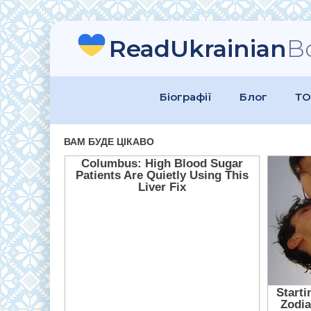
ReadUkrainian
B
Біографії
Блог
ТО