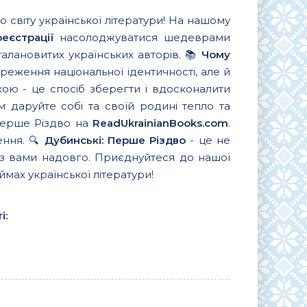
о світу української літератури! На нашому
еєстрації
насолоджуватися шедеврами
 талановитих українських авторів. 📚
Чому
еження національної ідентичності, але й
кою - це спосіб зберегти і вдосконалити
 даруйте собі та своїй родині тепло та
 Перше Різдво на
ReadUkrainianBooks.com
.
ення. 🔍
Дубинські: Перше Різдво
- це не
я з вами надовго. Приєднуйтеся до нашої
ймах української літератури!
і: