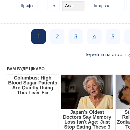
Шрифт:
-
+
Інтервал:
-
1
2
3
4
5
Перейти на сторінк