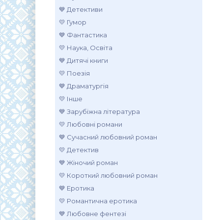
💙 Детективи
💛 Гумор
💙 Фантастика
💛 Наука, Освіта
💙 Дитячі книги
💛 Поезія
💙 Драматургія
💛 Інше
💙 Зарубіжна література
💛 Любовні романи
💙 Сучасний любовний роман
💛 Детектив
💙 Жіночий роман
💛 Короткий любовний роман
💙 Еротика
💛 Романтична еротика
💙 Любовне фентезі