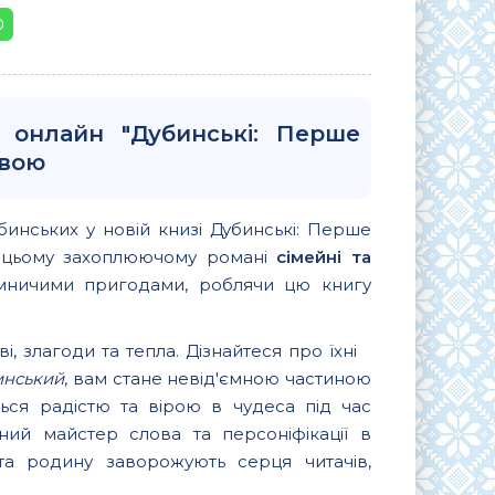
 онлайн "Дубинські: Перше
овою
Дубинських у новій книзі Дубинські: Перше
. В цьому захоплюючому романі
сімейні та
мничими пригодами, роблячи цю книгу
, злагоди та тепла. Дізнайтеся про їхні
инський
, вам стане невід'ємною частиною
ться радістю та вірою в чудеса під час
ий майстер слова та персоніфікації в
в та родину заворожують серця читачів,