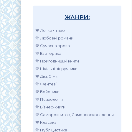
ЖАНРИ:
💙 Легке чтиво
💛 Любовні романи
💙 Сучасна проза
💛 Езотерика
💙 Пригодницькі книги
💛 Шкільні підручники
💙 Дім, Сім'я
💛 Фентезі
💙 Бойовики
💛 Психологія
💙 Бізнес-книги
💛 Саморозвиток, Самовдосконалення
💙 Класика
💛 Публіцистика