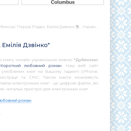
бинські: Перше Різдво, Емілія Дзвінко 📚 - Українською
 Емілія Дзвінко"
ати книгу онлайн українською мовою
"Дубинські:
Короткий любовний роман
. Наш веб сайт
ї улюблених книг на Вашому гаджеті (IPhone,
еєстрації та СМС. Також маєте можливість
айли електронних книг - це цифрові файли, які
як читальні пристрої для електронних книг.
любовний роман
о