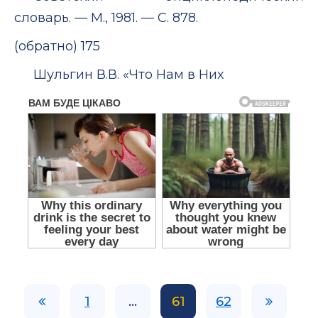
словарь. — М., 1981. — С. 878.
(обратно) 175
Шульгин В.В. «Что Нам в Них
1
...
61
62