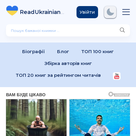
ReadUkrainian
Books
.com
Увійти
Біографії
Блог
ТОП 100 книг
Збірка авторів книг
ТОП 20 книг за рейтингом читачів