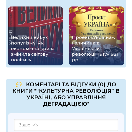
Великий вибух
Проект «Україна».
популізму. Як
Галичина в
економічна криза
Українській
змінила світову
революції 1917–1921
політику
рр.
КОМЕНТАРІ ТА ВІДГУКИ (0) ДО
КНИГИ "“КУЛЬТУРНА РЕВОЛЮЦІЯ” В
УКРАЇНІ, АБО УПРАВЛІННЯ
ДЕГРАДАЦІЄЮ"