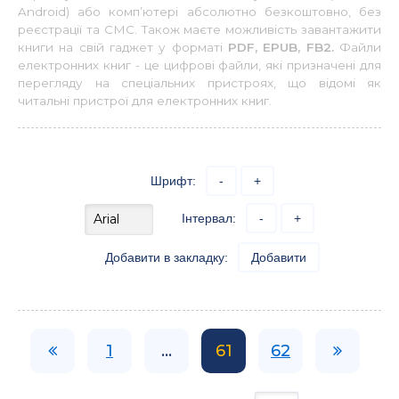
Android) або комп’ютері абсолютно безкоштовно, без
реєстрації та СМС. Також маєте можливість завантажити
книги на свій гаджет у форматі
PDF, EPUB, FB2.
Файли
електронних книг - це цифрові файли, які призначені для
перегляду на спеціальних пристроях, що відомі як
читальні пристрої для електронних книг.
Шрифт:
-
+
Інтервал:
-
+
Добавити в закладку:
Добавити
1
...
61
62