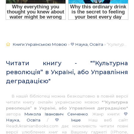
Книги Українською Мовою
»
💛 Наука, Освіта
» “Культурна революція” в Україні, або Управління деградацією 📚 - Українською
Читати книгу - "“Культурна
революція” в Україні, або Управління
деградацією"
В нашій бібліотеці можна безкоштовно в повній версії
читати книгу онлайн українською мовою
"“Культурна
революція” в Україні, або Управління деградацією"
автора
Микола Іванович Сенченко
. Жанр книги:
💛
Наука, Освіта
/
💛 Інше
. Наш веб сайт
ReadUkrainianBooks.com дає можливість читати повні
версії улюблених книг на Вашому гаджеті (IPhone,