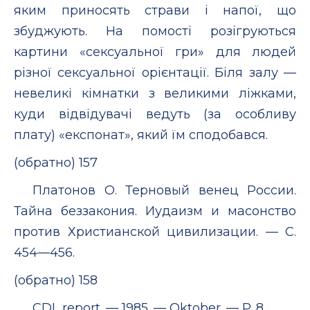
яким приносять страви і напої, що
збуджують. На помості розігруються
картини «сексуальної гри» для людей
різної сексуальної орієнтації. Біля залу —
невеликі кімнатки з великими ліжками,
куди відвідувачі ведуть (за особливу
плату) «експонат», який їм сподобався.
(обратно) 157
Платонов О. Терновый венец России.
Тайна беззакония. Иудаизм и масонство
против Христианской цивилизации. — С.
454—456.
(обратно) 158
CDL report. — 1985. — Oktober. — P. 8.