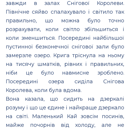
завжди в залах Снігової Королеви.
Північне сяйво спалахувало і світило так
правильно, що можна було точно
розрахувати, коли світло збільшиться і
коли зменшиться. Посередині найбільшої
пустинної безконечної снігової зали було
замерзле озеро. Крига тріснула на ньому
на тисячу шматків, рівних і правильних,
ніби це було навмисне зроблено.
Посередині озера сиділа Снігова
Королева, коли була вдома.
Вона казала, що сидить на дзеркалі
розуму і що це єдине і найкраще дзеркало
на світі. Маленький Кай зовсім посинів,
майже почорнів від холоду, але не