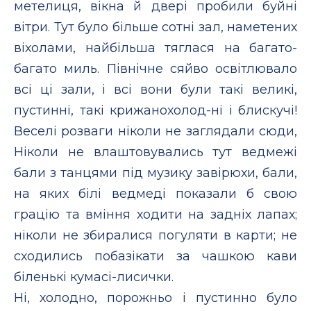
метелиця, вікна й двері пробили буйні
вітри. Тут було більше сотні зал, наметених
віхолами, найбільша тяглася на багато-
багато миль. Північне сяйво освітлювало
всі ці зали, і всі вони були такі великі,
пустинні, такі крижанохолод-ні і блискучі!
Веселі розваги ніколи не заглядали сюди,
Ніколи не влаштовувались тут ведмежі
бали з танцями під музику завірюхи, бали,
на яких білі ведмеді показали б свою
грацію та вміння ходити на задніх лапах;
ніколи не збиралися погуляти в карти; не
сходились побазікати за чашкою кави
біленькі кумасі-лисички.
Ні, холодно, порожньо і пустинно було