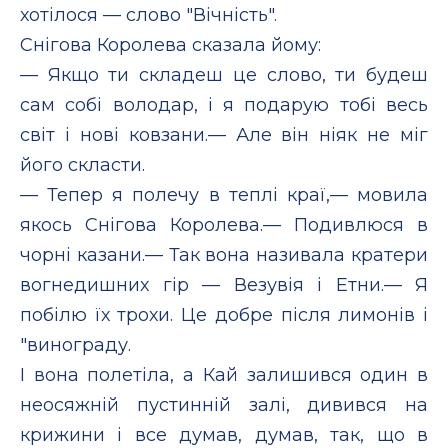
хотілося — слово "Вічність".
Снігова Королева сказала йому:
— Якщо ти складеш це слово, ти будеш
сам собі володар, і я подарую тобі весь
світ і нові ковзани.— Але він ніяк не міг
його скласти.
— Тепер я полечу в теплі краї,— мовила
якось Снігова Королева.— Подивлюся в
чорні казани.— Так вона називала кратери
вогнедишних гір — Везувія і Етни.— Я
побілю їх трохи. Це добре після лимонів і
"винограду.
І вона полетіла, а Кай залишився один в
неосяжній пустинній залі, дивився на
крижини і все думав, думав, так, що в