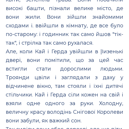
високі башти, пізнали велике місто, де
вони жили. Вони зійшли знайомими
сходами і. ввійшли в кімнату, де все було
по-старому: і годинник так само йшов "тік-
так", і стрілка так само рухалася.
Але, коли Кай і Герда увійшли в |Іизенькі
двері, вони помітили, що за цей час
встигли стати дорослими людьми.
Троянди цвіли і заглядали з даху у
відчинене вікно, там стояли і їхні дитячі
стільчики. Кай і Герда сіли кожен на свій і
взяли одне одного за руки. Холодну,
величну красу володінь Снігової Королеви
вони забули, як важкий сон.