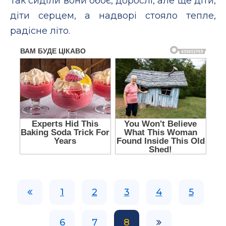
Так сиділи вони обоє, дорослі, але ще діти,
діти серцем, а надворі стояло тепле,
радісне літо.
1
2
3
4
5
6
7
8