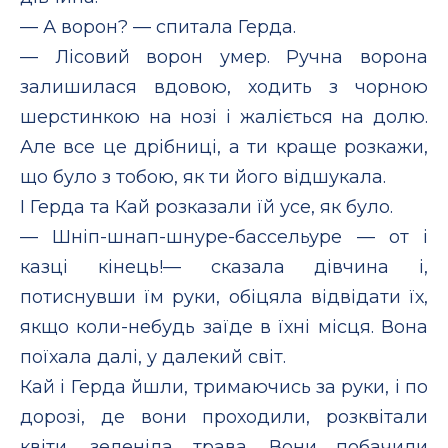
— А ворон? — спитала Герда.
— Лісовий ворон умер. Ручна ворона
залишилася вдовою, ходить з чорною
шерстинкою на нозі і жаліється на долю.
Але все це дрібниці, а ти краще розкажи,
що було з тобою, як ти його відшукала.
І Герда та Кай розказали їй усе, як було.
— Шніп-шнап-шнуре-бассельуре — от і
казці кінець!— сказала дівчина і,
потиснувши їм руки, обіцяла відвідати їх,
якщо коли-небудь заїде в їхні місця. Вона
поїхала далі, у далекий світ.
Кай і Герда йшли, тримаючись за руки, і по
дорозі, де вони проходили, розквітали
квіти, зеленіла трава. Вони побачили