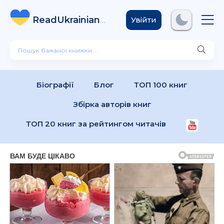
ReadUkrainian
Books
.com
Увійти
Біографії
Блог
ТОП 100 книг
Збірка авторів книг
ТОП 20 книг за рейтингом читачів