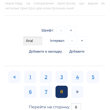
перегляду на спеціальних пристроях, що відомі як
читальні пристрої для електронних книг.
Шрифт:
-
+
Інтервал:
-
+
Добавити в закладку:
Добавити
1
2
3
4
5
6
7
8
Перейти на сторінку: