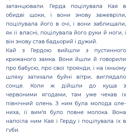
затанцювали. Герда поцілувала Кая в
обидві щоки, і вони знову зажевріли,
поцілувала його в очі, і вони заблищали,
як її власні, поцілувала його руки й ноги, і
він знову став бадьорий і дужий.
Кай з Гердою вийшли з пустинного
крижаного замка. Вони йшли й говорили
про бабусю, про свої троянди, і на їхньому
шляху затихали буйні вітри, виглядало
сонце. Коли ж дійшли до куща з
червоними ягодами, там уже чекав їх
північний олень. З ним була молода оле-
ниха, її вим'я було повне молока. Вона
напоїла ним Кая і Герду і поцілувала їх в
губи.