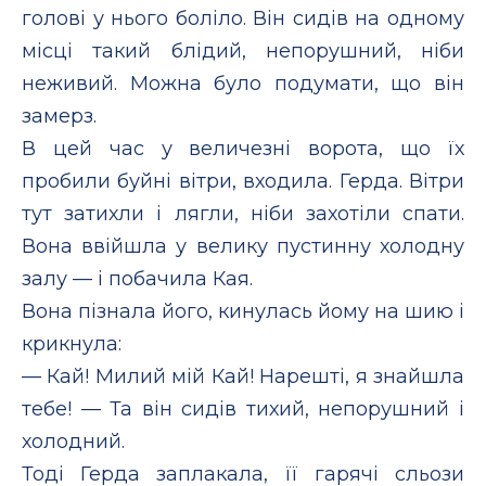
голові у нього боліло. Він сидів на одному
місці такий блідий, непорушний, ніби
неживий. Можна було подумати, що він
замерз.
В цей час у величезні ворота, що їх
пробили буйні вітри, входила. Герда. Вітри
тут затихли і лягли, ніби захотіли спати.
Вона ввійшла у велику пустинну холодну
залу — і побачила Кая.
Вона пізнала його, кинулась йому на шию і
крикнула:
— Кай! Милий мій Кай! Нарешті, я знайшла
тебе! — Та він сидів тихий, непорушний і
холодний.
Тоді Герда заплакала, її гарячі сльози