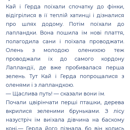
Кай і Герда поїхали спочатку до фінки,
відігрілися в її теплій хатинці і дізналися
про шлях додому. Потім поїхали до
лапландки. Вона пошила їм нові плаття,
полагодила сани і поїхала проводжати.
Олень з молодою оленихою теж
проводжали їх до самого кордону
Лапландії, де вже пробивалася перша
зелень. Тут Кай і Герда попрощалися з
оленями і з лапландкою.
— Щаслива путь! — сказали вони їм.
Почали цвірінчати перші пташки, дерева
вкрилися зеленими бруньками. З лісу
назустріч їм виїхала дівчина на баскому
коні,— Герда його пізнала, бо він колись