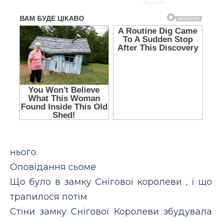
нього.
Оповідання сьоме
Що було в замку Снігової королеви , і що
трапилося потім
Стіни замку Снігової Королеви збудувала