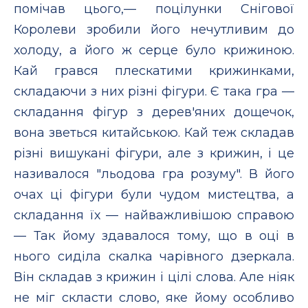
помічав цього,— поцілунки Снігової
Королеви зробили його нечутливим до
холоду, а його ж серце було крижиною.
Кай грався плескатими крижинками,
складаючи з них різні фігури. Є така гра —
складання фігур з дерев'яних дощечок,
вона зветься китайською. Кай теж складав
різні вишукані фігури, але з крижин, і це
називалося "льодова гра розуму". В його
очах ці фігури були чудом мистецтва, а
складання їх — найважливішою справою
— Так йому здавалося тому, що в оці в
нього сиділа скалка чарівного дзеркала.
Він складав з крижин і цілі слова. Але ніяк
не міг скласти слово, яке йому особливо