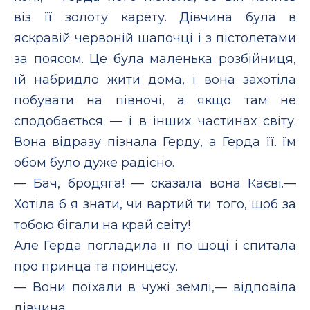
віз її золоту карету. Дівчина була в
яскравій червоній шапочці і з пістолетами
за поясом. Це була маленька розбійниця,
їй набридло жити дома, і вона захотіла
побувати на півночі, а якщо там не
сподобається — і в інших частинах світу.
Вона відразу пізнала Герду, а Герда її. їм
обом було дуже радісно.
— Бач, бродяга! — сказала вона Каєві.—
Хотіла б я знати, чи вартий ти того, щоб за
тобою бігали на край світу!
Але Герда погладила її по щоці і спитала
про принца та принцесу.
— Вони поїхали в чужі землі,— відповіла
дівчина.