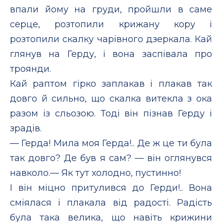
впали йому на груди, пройшли в саме
серце, розтопили крижану кору і
розтопили скалку чарівного дзеркала. Кай
глянув на Герду, і вона заспівала про
троянди.
Кай раптом гірко заплакав і плакав так
довго й сильно, що скалка витекла з ока
разом із сльозою. Тоді він пізнав Герду і
зрадів.
— Герда! Мила моя Герда!.. Де ж це ти була
так довго? Де був я сам? — він оглянувся
навколо.— Як тут холодно, пустинно!
І він міцно притулився до Герди!.. Вона
сміялася і плакала від радості. Радість
була така велика, що навіть крижини