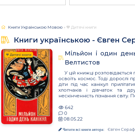
Книги Українською Мовою
» 💙 Дитячі книги
Книги українською - Євген С
Мільйон і один ден
💙 Дитячі книги
Велтистов
У цій книжці розповідається
освоїть космос. Тоді дорослі п
діти під час канікул прилітати
хлопчаків і дівчаток та дру
нескінченність пізнання світу. 
642
0
08.05.22
Євген Сераф
Читати всі книги автора: