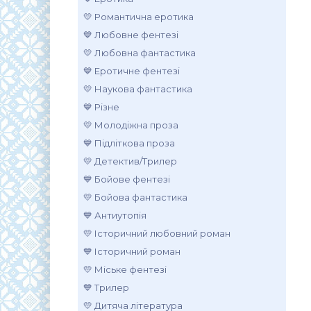
💛 Романтична еротика
💙 Любовне фентезі
💛 Любовна фантастика
💙 Еротичне фентезі
💛 Наукова фантастика
💙 Різне
💛 Молодіжна проза
💙 Підліткова проза
💛 Детектив/Трилер
💙 Бойове фентезі
💛 Бойова фантастика
💙 Антиутопія
💛 Історичний любовний роман
💙 Історичний роман
💛 Міське фентезі
💙 Трилер
💛 Дитяча література