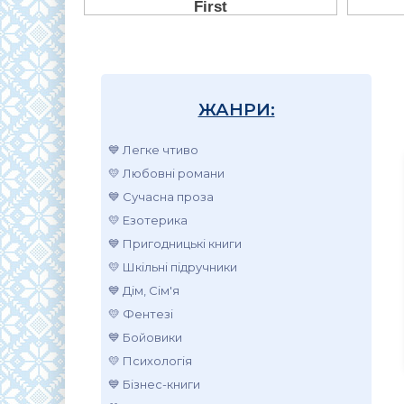
ЖАНРИ:
💙 Легке чтиво
💛 Любовні романи
💙 Сучасна проза
💛 Езотерика
💙 Пригодницькі книги
💛 Шкільні підручники
💙 Дім, Сім'я
💛 Фентезі
💙 Бойовики
💛 Психологія
💙 Бізнес-книги