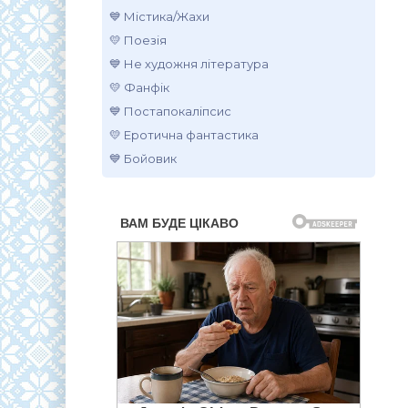
💙 Містика/Жахи
💛 Поезія
💙 Не художня література
💛 Фанфік
💙 Постапокаліпсис
💛 Еротична фантастика
💙 Бойовик
.