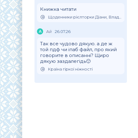
Книжка читати
Щоденники рієлторки Діани, Влада Клімова
А
Ай
26.07.26
Так все чудово дякую. а де ж
той пдф чи іпаб файл, про який
говорите в описанні? Щиро
дякую заздалегідь🙂
Країна гіркої ніжності