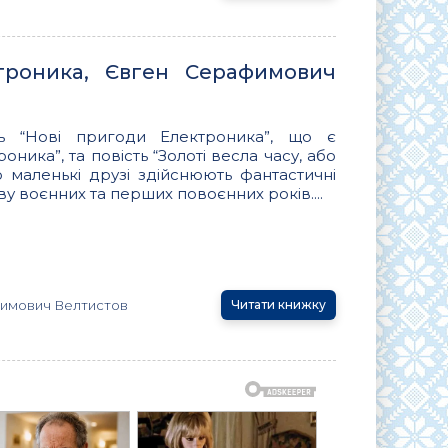
троника, Євген Серафимович
ть “Нові пригоди Електроника”, що є
ика”, та повість “Золоті весла часу, або
го маленькі друзі здійснюють фантастичні
у воєнних та перших повоєнних років....
имович Велтистов
Читати книжку