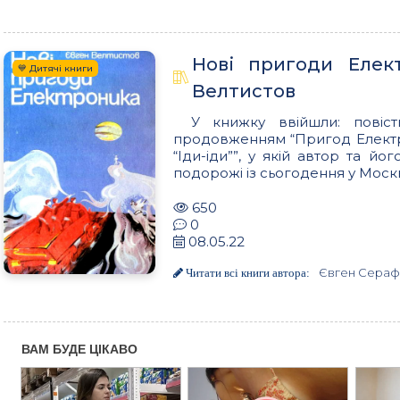
Нові пригоди Елек
💙 Дитячі книги
Велтистов
У книжку ввійшли: повіс
продовженням “Пригод Електрон
“Іди-іди””, у якій автор та йо
подорожі із сьогодення у Москв
650
0
08.05.22
Євген Сераф
Читати всі книги автора: