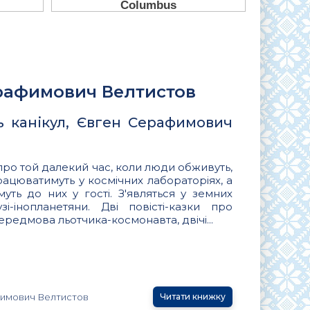
ерафимович Велтистов
ь канікул, Євген Серафимович
 про той далекий час, коли люди обживуть,
рацюватимуть у космічних лабораторіях, а
муть до них у гості. З'являться у земних
зі-інопланетяни. Дві повісті-казки про
Передмова льотчика-космонавта, двічі...
имович Велтистов
Читати книжку