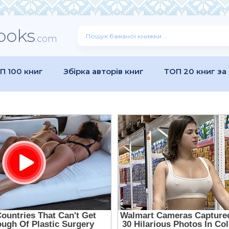
ooks
.com
П 100 книг
Збірка авторів книг
ТОП 20 книг за