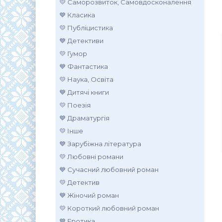
💛 Саморозвиток, Самовдосконалення
💙 Класика
💛 Публіцистика
💙 Детективи
💛 Гумор
💙 Фантастика
💛 Наука, Освіта
💙 Дитячі книги
💛 Поезія
💙 Драматургія
💛 Інше
💙 Зарубіжна література
💛 Любовні романи
💙 Сучасний любовний роман
💛 Детектив
💙 Жіночий роман
💛 Короткий любовний роман
💙 Еротика