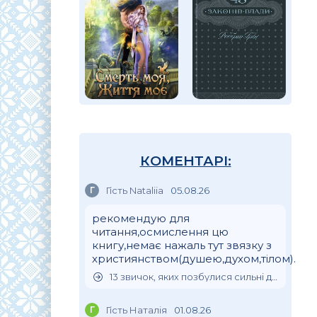
КОМЕНТАРІ:
Г
Гість Nataliia
05.08.26
рекомендую для
читання,осмислення цю
книгу,немає нажаль тут звязку з
християнством(душею,духом,тілом).
13 звичок, яких позбулися сильні духом люди
Г
Гість Наталія
01.08.26