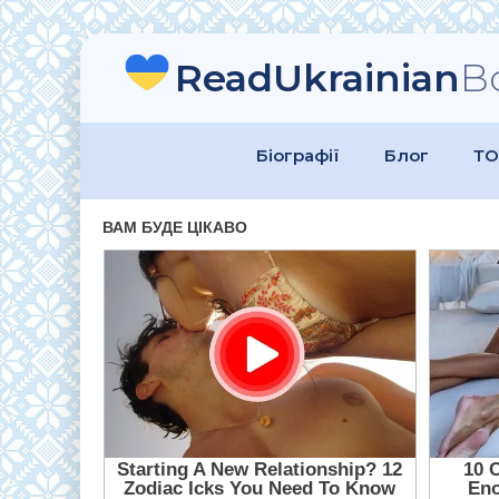
ReadUkrainian
B
Біографії
Блог
ТО