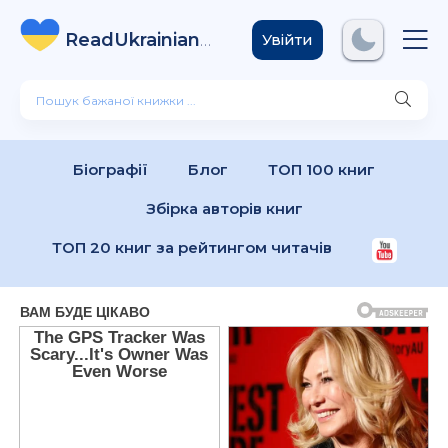
ReadUkrainian
Books
.com
Увійти
Біографії
Блог
ТОП 100 книг
Збірка авторів книг
ТОП 20 книг за рейтингом читачів