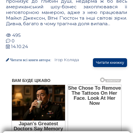
пронизує до глибин душі, недарма ж бо весь
американський шоу-бізнес захоп­лювався її
неповторною манерою, адже з нею працювали
Майкл Джексон, Вітні Г’юстон та інші світові зірки.
Дивна, багато в чому трагічна доля випала...
495
0
14.10.24
Ігор Коляда
Читати всі книги автора:
Читати книжку