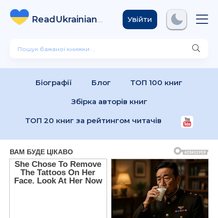
ReadUkrainian
Books
.com
Увійти
Біографії
Блог
ТОП 100 книг
Збірка авторів книг
ТОП 20 книг за рейтингом читачів