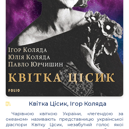
Квітка Цісик, Ігор Коляда
Чарівною квіткою України, «легендою за
океаном» називають представницю української
діаспори Квітку Цісик, незабутній голос якої