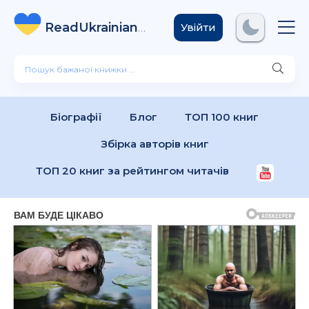
ReadUkrainian
Books
.com
Увійти
Біографії
Блог
ТОП 100 книг
Збірка авторів книг
ТОП 20 книг за рейтингом читачів