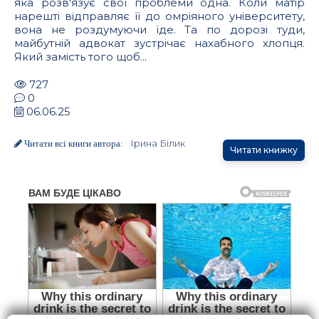
яка розв'язує свої проблеми одна. Коли матір
нарешті відправляє її до омріяного університету,
вона не роздумуючи їде. Та по дорозі туди,
майбутній адвокат зустрічає нахабного хлопця.
Який замість того щоб...
727
0
06.06.25
Ірина Білик
Читати всі книги автора:
Читати книжку