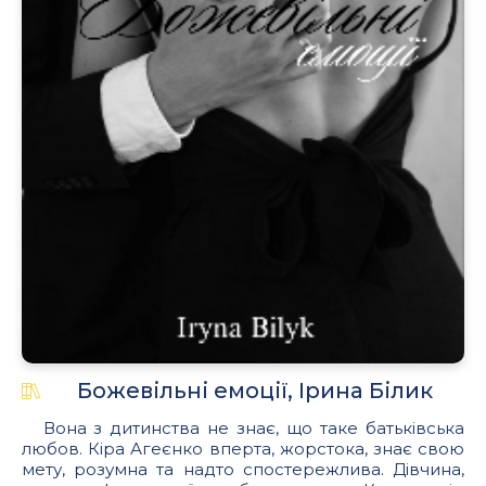
Божевільні емоції, Ірина Білик
Вона з дитинства не знає, що таке батьківська
любов. Кіра Агеєнко вперта, жорстока, знає свою
мету, розумна та надто спостережлива. Дівчина,