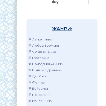
ЖАНРИ:
💙 Легке чтиво
💛 Любовні романи
💙 Сучасна проза
💛 Езотерика
💙 Пригодницькі книги
💛 Шкільні підручники
💙 Дім, Сім'я
💛 Фентезі
💙 Бойовики
💛 Психологія
💙 Бізнес-книги