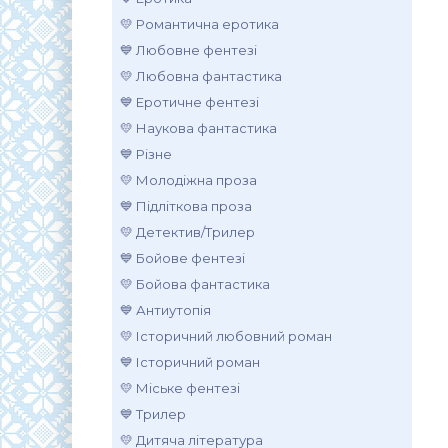
💛 Романтична еротика
💙 Любовне фентезі
💛 Любовна фантастика
💙 Еротичне фентезі
💛 Наукова фантастика
💙 Різне
💛 Молодіжна проза
💙 Підліткова проза
💛 Детектив/Трилер
💙 Бойове фентезі
💛 Бойова фантастика
💙 Антиутопія
💛 Історичний любовний роман
💙 Історичний роман
💛 Міське фентезі
💙 Трилер
💛 Дитяча література