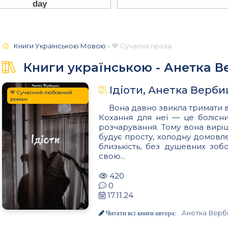
Книги Українською Мовою
» 💙 Сучасна проза
Книги українською - Анетка 
Ідіоти, Анетка Верби
💙 Сучасний любовний
роман
Вона давно звикла тримати все
Кохання для неї — це болісн
розчарування. Тому вона вир
будує просту, холодну домовл
близькість, без душевних зоб
свою...
420
0
17.11.24
Анетка Верб
Читати всі книги автора: