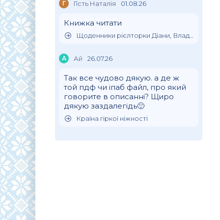
Г
Гість Наталія
01.08.26
Книжка читати
Щоденники рієлторки Діани, Влада Клімова
А
Ай
26.07.26
Так все чудово дякую. а де ж
той пдф чи іпаб файл, про який
говорите в описанні? Щиро
дякую заздалегідь🙂
Країна гіркої ніжності