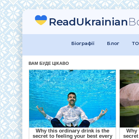
ReadUkrainian
B
Біографії
Блог
ТО