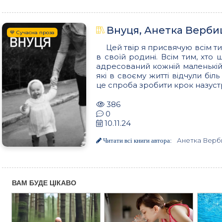
Внуця, Анетка Верби
💙 Сучасна проза
Цей твір я присвячую всім ти
в своїй родині. Всім тим, хто
адресований кожній маленькій
які в своєму житті відчули біл
це спроба зробити крок назустр
386
0
10.11.24
Анетка Верб
Читати всі книги автора: