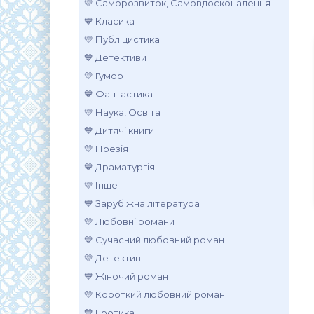
💛 Саморозвиток, Самовдосконалення
💙 Класика
💛 Публіцистика
💙 Детективи
💛 Гумор
💙 Фантастика
💛 Наука, Освіта
💙 Дитячі книги
💛 Поезія
💙 Драматургія
💛 Інше
💙 Зарубіжна література
💛 Любовні романи
💙 Сучасний любовний роман
💛 Детектив
💙 Жіночий роман
💛 Короткий любовний роман
💙 Еротика