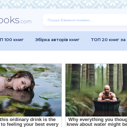
ooks
.com
П 100 книг
Збірка авторів книг
ТОП 20 книг за