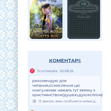
КОМЕНТАРІ:
Г
Гість Nataliia
05.08.26
рекомендую для
читання,осмислення цю
книгу,немає нажаль тут звязку з
християнством(душею,духом,тілом).
13 звичок, яких позбулися сильні духом люди