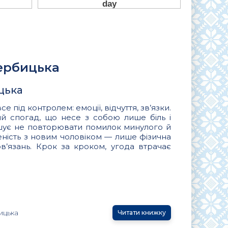
Вербицька
цька
 під контролем: емоції, відчуття, зв’язки.
ий спогад, що несе з собою лише біль і
ішує не повторювати помилок минулого й
еність з новим чоловіком — лише фізична
ов’язань. Крок за кроком, угода втрачає
ицька
Читати книжку