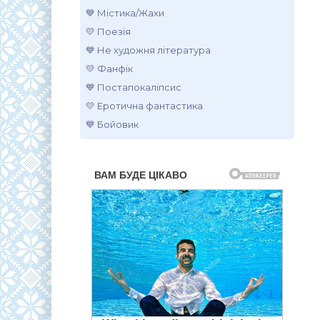
💙 Містика/Жахи
💛 Поезія
💙 Не художня література
💛 Фанфік
💙 Постапокаліпсис
💛 Еротична фантастика
💙 Бойовик
.