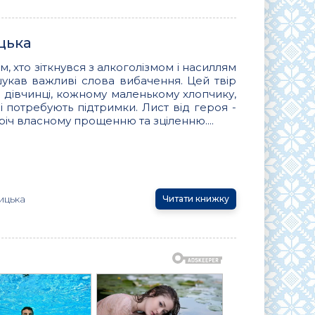
цька
м, хто зіткнувся з алкоголізмом і насиллям
 шукав важливі слова вибачення. Цей твір
 дівчинці, кожному маленькому хлопчику,
ь і потребують підтримки. Лист від героя -
іч власному прощенню та зціленню....
ицька
Читати книжку